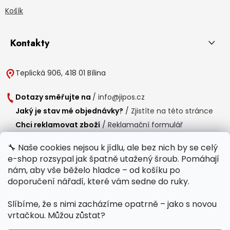
Košík
Kontakty
Teplická 906, 418 01 Bílina
Dotazy směřujte na
/
info@jipos.cz
Jaký je stav mé objednávky?
/
Zjistíte na této stránce
Chci reklamovat zboží
/
Reklamační formulář
Chci vrátit zboží do 14 dní
/
Formulář pro vrácení zboží
🔧 Naše cookies nejsou k jídlu, ale bez nich by se celý
e-shop rozsypal jak špatně utažený šroub. Pomáhají
Provozní doba
nám, aby vše běželo hladce – od košíku po
Po-Čt /
8:00 - 15:00
doporučení nářadí, které vám sedne do ruky.
Pá /
7:30 - 14:30
Slíbíme, že s nimi zacházíme opatrně – jako s novou
Polední přestávka /
11:00 - 11:30
vrtačkou. Můžou zůstat?