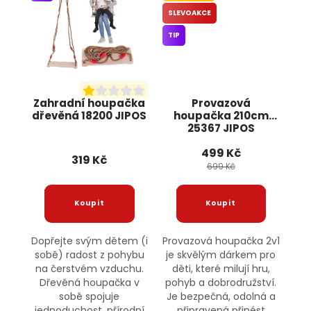
SLEVOAKCE
TIP
Zahradní houpačka
Provazová
dřevěná 18200 JIPOS
houpačka 210cm
25367 JIPOS
499 Kč
319 Kč
699 Kč
Dopřejte svým dětem (i
Provazová houpačka 2v1
sobě) radost z pohybu
je skvělým dárkem pro
na čerstvém vzduchu.
děti, které milují hru,
Dřevěná houpačka v
pohyb a dobrodružství.
sobě spojuje
Je bezpečná, odolná a
jednoduchost, přírodní
připravená přinést