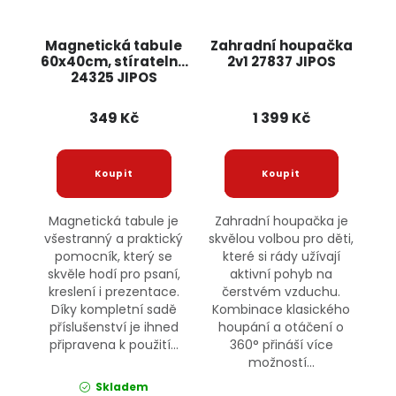
Magnetická tabule
Zahradní houpačka
60x40cm, stíratelná
2v1 27837 JIPOS
24325 JIPOS
349 Kč
1 399 Kč
Magnetická tabule je
Zahradní houpačka je
všestranný a praktický
skvělou volbou pro děti,
pomocník, který se
které si rády užívají
skvěle hodí pro psaní,
aktivní pohyb na
kreslení i prezentace.
čerstvém vzduchu.
Díky kompletní sadě
Kombinace klasického
příslušenství je ihned
houpání a otáčení o
připravena k použití...
360° přináší více
možností...
Skladem