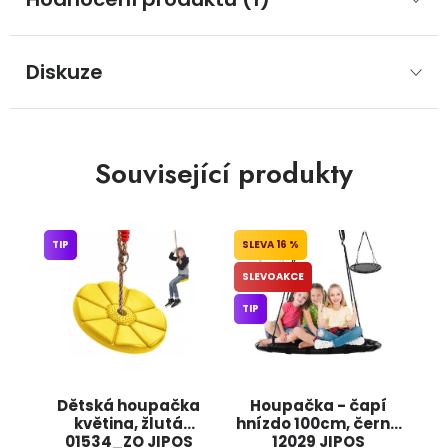
Diskuze
Související produkty
TIP
16 %
SLEVOAKCE
TIP
Dětská houpačka
Houpačka - čapí
květina, žlutá
hnízdo 100cm, černá
01534_ZO JIPOS
12029 JIPOS