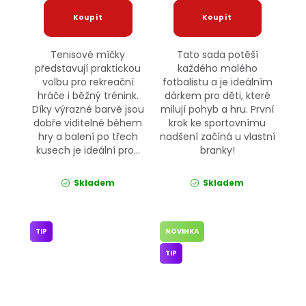
Tenisové míčky
Tato sada potěší
představují praktickou
každého malého
volbu pro rekreační
fotbalistu a je ideálním
hráče i běžný trénink.
dárkem pro děti, které
Díky výrazné barvě jsou
milují pohyb a hru. První
dobře viditelné během
krok ke sportovnímu
hry a balení po třech
nadšení začíná u vlastní
kusech je ideální pro...
branky!
Skladem
Skladem
TIP
NOVINKA
TIP