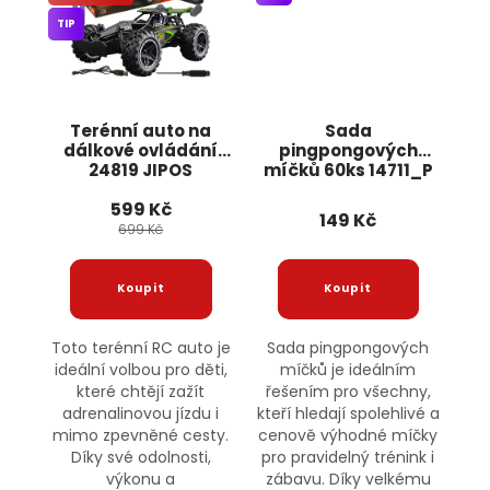
TIP
Terénní auto na
Sada
dálkové ovládání
pingpongových
24819 JIPOS
míčků 60ks 14711_P
JIPOS
599 Kč
149 Kč
699 Kč
Toto terénní RC auto je
Sada pingpongových
ideální volbou pro děti,
míčků je ideálním
které chtějí zažít
řešením pro všechny,
adrenalinovou jízdu i
kteří hledají spolehlivé a
mimo zpevněné cesty.
cenově výhodné míčky
Díky své odolnosti,
pro pravidelný trénink i
výkonu a
zábavu. Díky velkému