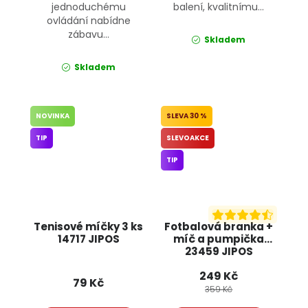
jednoduchému
balení, kvalitnímu...
ovládání nabídne
zábavu...
Skladem
Skladem
NOVINKA
30 %
TIP
SLEVOAKCE
TIP
Tenisové míčky 3 ks
Fotbalová branka +
14717 JIPOS
míč a pumpička
23459 JIPOS
249 Kč
79 Kč
359 Kč