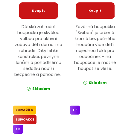
Dětská zahradní
Závěsná houpačka
houpačka je skvělou
"Swibee" je určená
volbou pro aktivní
kromě bezpečného
zábavu dětí doma i na
houpání více dětí
zahradě. Díky lehké
najednou také pro
konstrukci, pevnými
odpočinek - na
lanům a pohodlnému
houpačce je možné
sedátku nabízí
houpat se vleže.
bezpečné a pohodlné...
Skladem
Skladem
20 %
TIP
SLEVOAKCE
TIP