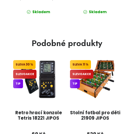
Skladem
Skladem
Podobné produkty
30 %
11 %
SLEVOAKCE
SLEVOAKCE
TIP
TIP
Retro hrací konzole
Stolní fotbal pro děti
Tetris 18221 JIPOS
21909 JIPOS