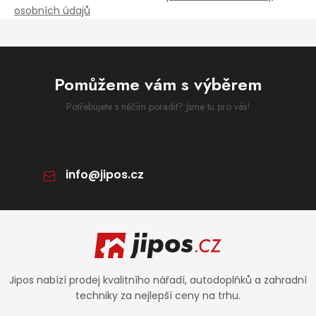
osobních údajů
Pomůžeme vám s výběrem
Potřebujete s něčím poradit? Jsme tu pro vás!
info
@
jipos.cz
Zápatí
Jipos nabízí prodej kvalitního nářadí, autodoplňků a zahradní
techniky za nejlepší ceny na trhu.