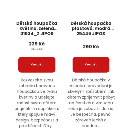
Dětská houpačka
Dětská houpačka
květina, zelená
plastová, modrá
01534_Z JIPOS
25446 JIPOS
229 Kč
290 Kč
289 Kč
Rozveselte svou
Dětská houpačka v
zahradu barevnou
zeleném provedení je
houpačkou ve tvaru
skvělým způsobem, jak
květiny a udělejte
dětem zpříjemnit pobyt
radost svým dětem
na čerstvém vzduchu
originálním doplňkem,
nebo je zabavit i doma.
který spojuje hravý
Je bezpečná, pevná,
design, bezpečnost a
zároveň lehká a
praktičnost. Díky...
snadno...