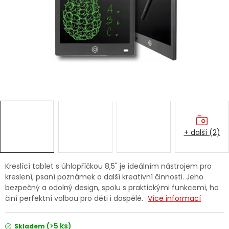
Dětská hřiště
Autodoplňky
Vánoce
Ochranné pomůcky
Fotovoltaika
+ další (2)
Výprodej
Kreslící tablet s úhlopříčkou 8,5" je ideálním nástrojem pro
kreslení, psaní poznámek a další kreativní činnosti. Jeho
Značky
bezpečný a odolný design, spolu s praktickými funkcemi, ho
činí perfektní volbou pro děti i dospělé.
Více informací
(>5 ks)
Skladem