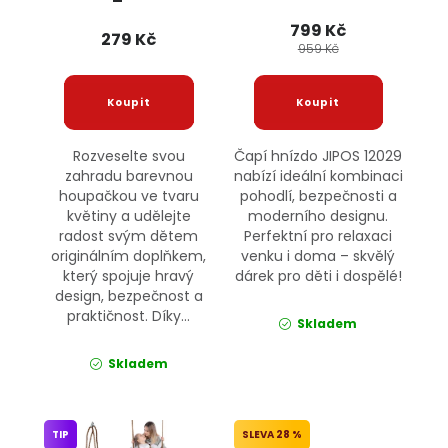
799 Kč
279 Kč
959 Kč
Rozveselte svou
Čapí hnízdo JIPOS 12029
zahradu barevnou
nabízí ideální kombinaci
houpačkou ve tvaru
pohodlí, bezpečnosti a
květiny a udělejte
moderního designu.
radost svým dětem
Perfektní pro relaxaci
originálním doplňkem,
venku i doma – skvělý
který spojuje hravý
dárek pro děti i dospělé!
design, bezpečnost a
praktičnost. Díky...
Skladem
Skladem
TIP
28 %