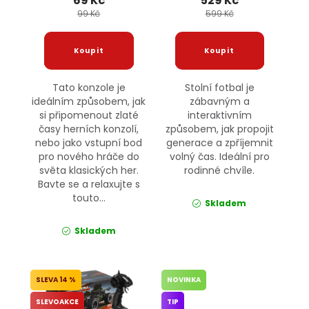
69 Kč
529 Kč
99 Kč
599 Kč
Tato konzole je
Stolní fotbal je
ideálním způsobem, jak
zábavným a
si připomenout zlaté
interaktivním
časy herních konzolí,
způsobem, jak propojit
nebo jako vstupní bod
generace a zpříjemnit
pro nového hráče do
volný čas. Ideální pro
světa klasických her.
rodinné chvíle.
Bavte se a relaxujte s
touto...
Skladem
Skladem
14 %
NOVINKA
SLEVOAKCE
TIP