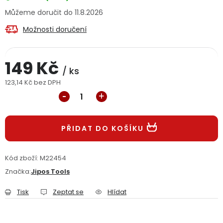
Jaký je aktuální stav mé objednávky?
11.8.2026
Možnosti doručení
Velkoobchodní spolupráce (B2B)
Prodejna nářadí
149 Kč
Servis nářadí
Hodnocení obchodu
/ ks
123,14 Kč bez DPH
Doprava a platba
Váš zákaznický účet
Kontakt
Měrná cena:
PODPORA
PŘIDAT DO KOŠÍKU
Reklamační formulář
Odstoupení ve lhůtě 14 dní
Kód zboží:
M22454
Značka:
Obchodní podmínky
Jipos Tools
Reklamační řád
Tisk
Zeptat se
Hlídat
Podmínky ochrany osobních údajů