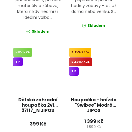
materiály a zábavu,
hodiny zábavy – ať už
která nikdy neomrzí.
doma nebo venku. S...
Ideální volba...
Skladem
Skladem
NOVINKA
26 %
TIP
SLEVOAKCE
TIP
Dětská zahradní
Houpačka - hnízdo
houpačka 2v1
"Swibee" Modrá
27117_N JIPOS
JIPOS
1 399 Kč
399 Kč
1 899 Kč