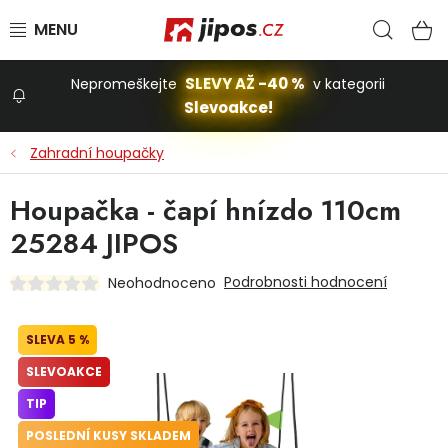
Přejít na obsah
Hled
N
SLEVY AŽ -40 %
Nepromeškejte
v kategorii
Slevoakce!
Slevoakce
Zahradní houpačky
Zahrada
Houpačka - čapí hnízdo 110cm
25284 JIPOS
Stavba a dům
Podrobnosti hodnocení
Neohodnoceno
Dílna
5 %
SLEVOAKCE
Domácnost
TIP
POSLEDNÍ KUSY SKLADEM