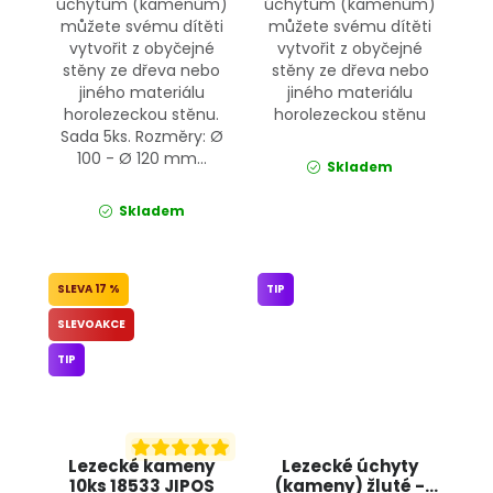
úchytům (kamenům)
úchytům (kamenům)
můžete svému dítěti
můžete svému dítěti
vytvořit z obyčejné
vytvořit z obyčejné
stěny ze dřeva nebo
stěny ze dřeva nebo
jiného materiálu
jiného materiálu
horolezeckou stěnu.
horolezeckou stěnu
Sada 5ks. Rozměry: Ø
100 - Ø 120 mm...
Skladem
Skladem
17 %
TIP
SLEVOAKCE
TIP
Lezecké kameny
Lezecké úchyty
10ks 18533 JIPOS
(kameny) žluté -