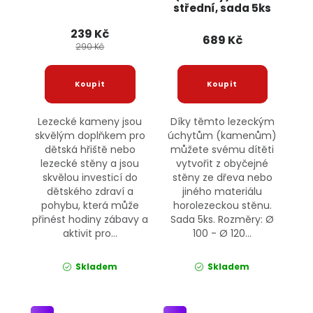
střední, sada 5ks
JIPOS
239 Kč
689 Kč
290 Kč
Lezecké kameny jsou
Díky těmto lezeckým
skvělým doplňkem pro
úchytům (kamenům)
dětská hřiště nebo
můžete svému dítěti
lezecké stěny a jsou
vytvořit z obyčejné
skvělou investicí do
stěny ze dřeva nebo
dětského zdraví a
jiného materiálu
pohybu, která může
horolezeckou stěnu.
přinést hodiny zábavy a
Sada 5ks. Rozměry: Ø
aktivit pro...
100 - Ø 120...
Skladem
Skladem