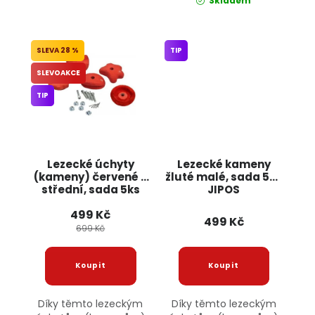
Skladem
28 %
TIP
SLEVOAKCE
TIP
Lezecké úchyty
Lezecké kameny
(kameny) červené -
žluté malé, sada 5ks
střední, sada 5ks
JIPOS
Jipos
499 Kč
499 Kč
699 Kč
Díky těmto lezeckým
Díky těmto lezeckým