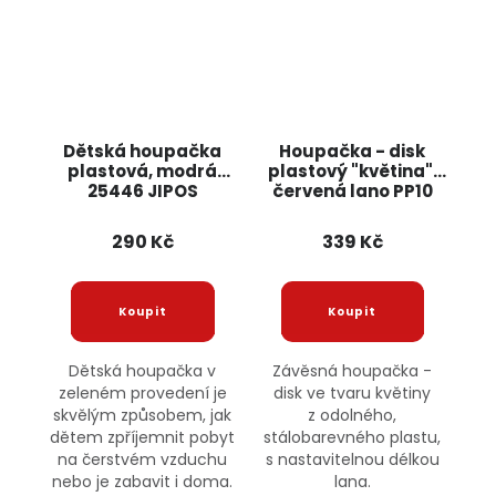
Dětská houpačka
Houpačka - disk
plastová, modrá
plastový "květina",
25446 JIPOS
červená lano PP10
JIPOS
290 Kč
339 Kč
Dětská houpačka v
Závěsná houpačka -
zeleném provedení je
disk ve tvaru květiny
skvělým způsobem, jak
z odolného,
dětem zpříjemnit pobyt
stálobarevného plastu,
na čerstvém vzduchu
s nastavitelnou délkou
nebo je zabavit i doma.
lana.