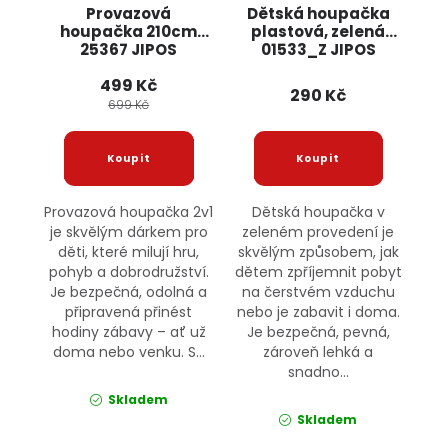
Provazová
Dětská houpačka
houpačka 210cm
plastová, zelená
25367 JIPOS
01533_Z JIPOS
499 Kč
290 Kč
699 Kč
Provazová houpačka 2v1
Dětská houpačka v
je skvělým dárkem pro
zeleném provedení je
děti, které milují hru,
skvělým způsobem, jak
pohyb a dobrodružství.
dětem zpříjemnit pobyt
Je bezpečná, odolná a
na čerstvém vzduchu
připravená přinést
nebo je zabavit i doma.
hodiny zábavy – ať už
Je bezpečná, pevná,
doma nebo venku. S...
zároveň lehká a
snadno...
Skladem
Skladem