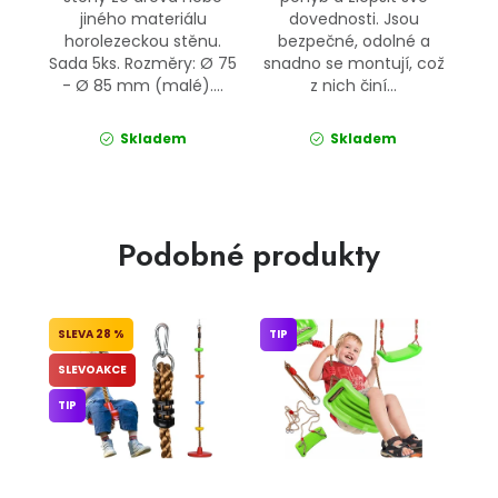
jiného materiálu
dovednosti. Jsou
horolezeckou stěnu.
bezpečné, odolné a
Sada 5ks. Rozměry: Ø 75
snadno se montují, což
- Ø 85 mm (malé)....
z nich činí...
Skladem
Skladem
Podobné produkty
28 %
TIP
SLEVOAKCE
TIP