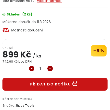
bez omezení věku!
Více informací
Jaký je aktuální stav mé objednávky?
(2 ks)
Skladem
Velkoobchodní spolupráce (B2B)
Prodejna nářadí
11.8.2026
Možnosti doručení
Servis nářadí
Hodnocení obchodu
Doprava a platba
Váš zákaznický účet
Kontakt
949 Kč
–5 %
899 Kč
/ ks
PODPORA
742,98 Kč bez DPH
Měrná cena:
Reklamační formulář
Odstoupení ve lhůtě 14 dní
PŘIDAT DO KOŠÍKU
Obchodní podmínky
Reklamační řád
Podmínky ochrany osobních údajů
Kód zboží:
M25284
Značka:
Jipos Tools