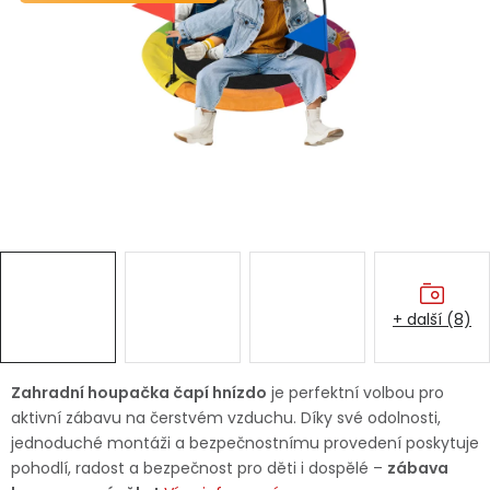
Dětská hřiště
Autodoplňky
Vánoce
Ochranné pomůcky
Fotovoltaika
+ další (8)
Výprodej
Značky
Zahradní houpačka čapí hnízdo
je perfektní volbou pro
aktivní zábavu na čerstvém vzduchu. Díky své odolnosti,
jednoduché montáži a bezpečnostnímu provedení poskytuje
pohodlí, radost a bezpečnost pro děti i dospělé –
zábava