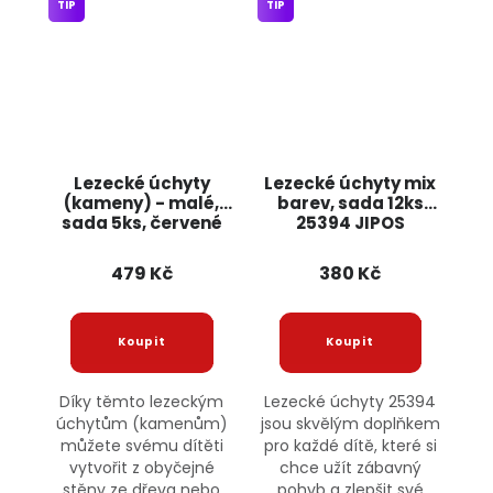
TIP
TIP
Lezecké úchyty
Lezecké úchyty mix
(kameny) - malé,
barev, sada 12ks
sada 5ks, červené
25394 JIPOS
Jipos
479 Kč
380 Kč
Díky těmto lezeckým
Lezecké úchyty 25394
úchytům (kamenům)
jsou skvělým doplňkem
můžete svému dítěti
pro každé dítě, které si
vytvořit z obyčejné
chce užít zábavný
stěny ze dřeva nebo
pohyb a zlepšit své