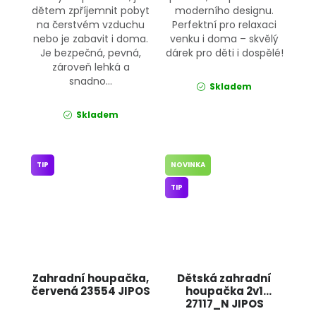
dětem zpříjemnit pobyt
moderního designu.
na čerstvém vzduchu
Perfektní pro relaxaci
nebo je zabavit i doma.
venku i doma – skvělý
Je bezpečná, pevná,
dárek pro děti i dospělé!
zároveň lehká a
snadno...
Skladem
Skladem
TIP
NOVINKA
TIP
Zahradní houpačka,
Dětská zahradní
červená 23554 JIPOS
houpačka 2v1
27117_N JIPOS