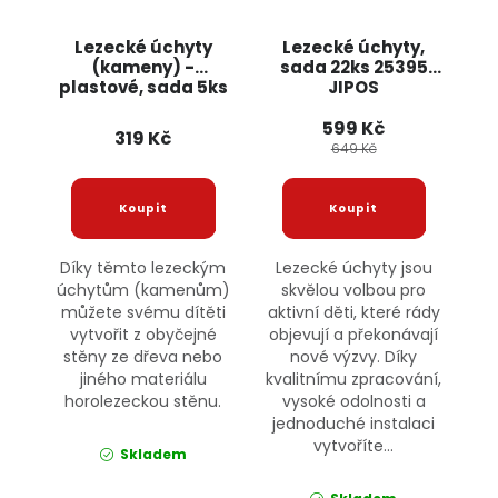
Lezecké úchyty
Lezecké úchyty,
(kameny) -
sada 22ks 25395
plastové, sada 5ks
JIPOS
JIPOS
599 Kč
319 Kč
649 Kč
Díky těmto lezeckým
Lezecké úchyty jsou
úchytům (kamenům)
skvělou volbou pro
můžete svému dítěti
aktivní děti, které rády
vytvořit z obyčejné
objevují a překonávají
stěny ze dřeva nebo
nové výzvy. Díky
jiného materiálu
kvalitnímu zpracování,
horolezeckou stěnu.
vysoké odolnosti a
jednoduché instalaci
vytvoříte...
Skladem