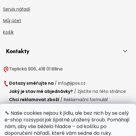
Servis nářadí
Můj účet
Košík
Kontakty
Teplická 906, 418 01 Bílina
Dotazy směřujte na
/
info@jipos.cz
Jaký je stav mé objednávky?
/
Zjistíte na této stránce
Chci reklamovat zboží
/
Reklamační formulář
Chci vrátit zboží do 14 dní
/
Formulář pro vrácení zboží
🔧 Naše cookies nejsou k jídlu, ale bez nich by se celý
e-shop rozsypal jak špatně utažený šroub. Pomáhají
Provozní doba
nám, aby vše běželo hladce – od košíku po
Po-Čt /
8:00 - 15:00
doporučení nářadí, které vám sedne do ruky.