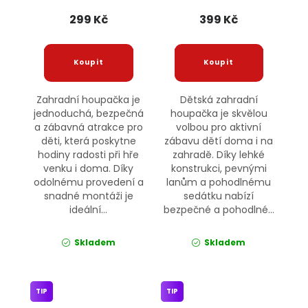
299 Kč
399 Kč
Zahradní houpačka je
Dětská zahradní
jednoduchá, bezpečná
houpačka je skvělou
a zábavná atrakce pro
volbou pro aktivní
děti, která poskytne
zábavu dětí doma i na
hodiny radosti při hře
zahradě. Díky lehké
venku i doma. Díky
konstrukci, pevnými
odolnému provedení a
lanům a pohodlnému
snadné montáži je
sedátku nabízí
ideální...
bezpečné a pohodlné...
Skladem
Skladem
TIP
TIP