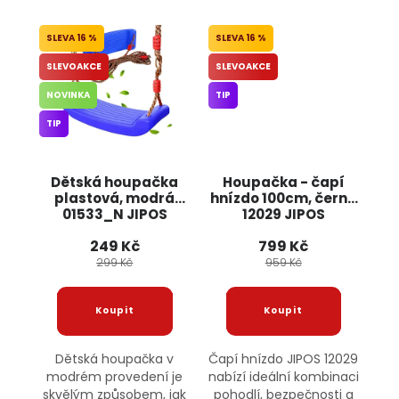
16 %
16 %
SLEVOAKCE
SLEVOAKCE
NOVINKA
TIP
TIP
Dětská houpačka
Houpačka - čapí
plastová, modrá
hnízdo 100cm, černá
01533_N JIPOS
12029 JIPOS
249 Kč
799 Kč
299 Kč
959 Kč
Dětská houpačka v
Čapí hnízdo JIPOS 12029
modrém provedení je
nabízí ideální kombinaci
skvělým způsobem, jak
pohodlí, bezpečnosti a