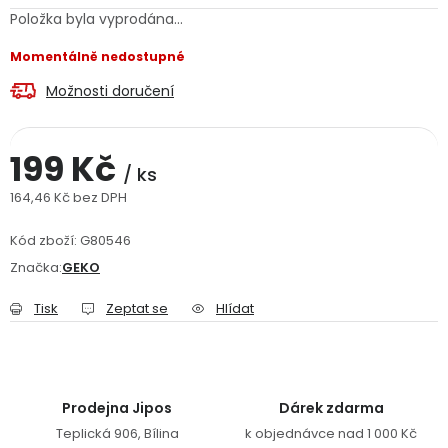
Položka byla vyprodána…
Jaký je aktuální stav mé objednávky?
Momentálně nedostupné
Velkoobchodní spolupráce (B2B)
Prodejna nářadí
Možnosti doručení
Servis nářadí
Hodnocení obchodu
199 Kč
/ ks
Doprava a platba
Váš zákaznický účet
Kontakt
164,46 Kč bez DPH
Měrná cena:
PODPORA
Kód zboží:
G80546
Značka:
GEKO
Reklamační formulář
Odstoupení ve lhůtě 14 dní
Tisk
Zeptat se
Hlídat
Obchodní podmínky
Reklamační řád
Podmínky ochrany osobních údajů
Prodejna Jipos
Dárek zdarma
Teplická 906, Bílina
k objednávce nad 1 000 Kč