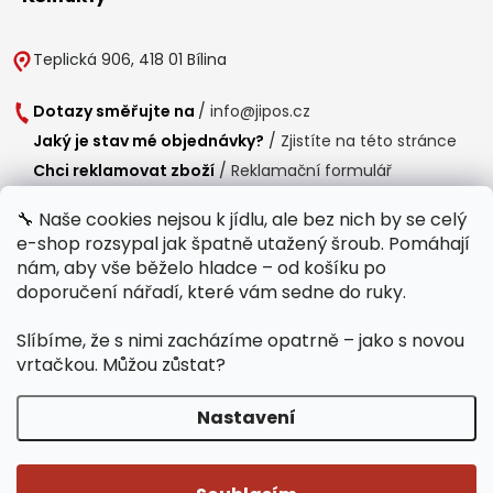
Teplická 906, 418 01 Bílina
Dotazy směřujte na
/
info@jipos.cz
Jaký je stav mé objednávky?
/
Zjistíte na této stránce
Chci reklamovat zboží
/
Reklamační formulář
Chci vrátit zboží do 14 dní
/
Formulář pro vrácení zboží
🔧 Naše cookies nejsou k jídlu, ale bez nich by se celý
e-shop rozsypal jak špatně utažený šroub. Pomáhají
Provozní doba
nám, aby vše běželo hladce – od košíku po
Po-Čt /
8:00 - 15:00
doporučení nářadí, které vám sedne do ruky.
Pá /
7:30 - 14:30
Slíbíme, že s nimi zacházíme opatrně – jako s novou
Polední přestávka /
11:00 - 11:30
vrtačkou. Můžou zůstat?
Nastavení
Copyright 2026
Jipos.cz
. Všechna práva vyhrazena.
Upravit nastavení
cookies