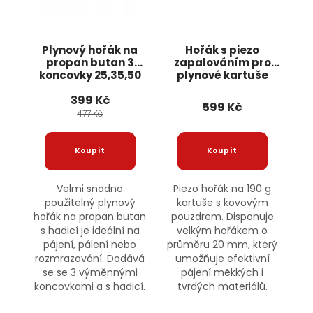
Plynový hořák na
Hořák s piezo
propan butan 3
zapalováním pro
koncovky 25,35,50
plynové kartuše
mm 1,5m hadice
190g G20079 GEKO
399 Kč
KD10302 KRAFT&DELE
599 Kč
477 Kč
Velmi snadno
Piezo hořák na 190 g
použitelný plynový
kartuše s kovovým
hořák na propan butan
pouzdrem. Disponuje
s hadicí je ideální na
velkým hořákem o
pájení, pálení nebo
průměru 20 mm, který
rozmrazování. Dodává
umožňuje efektivní
se se 3 výměnnými
pájení měkkých i
koncovkami a s hadicí.
tvrdých materiálů.