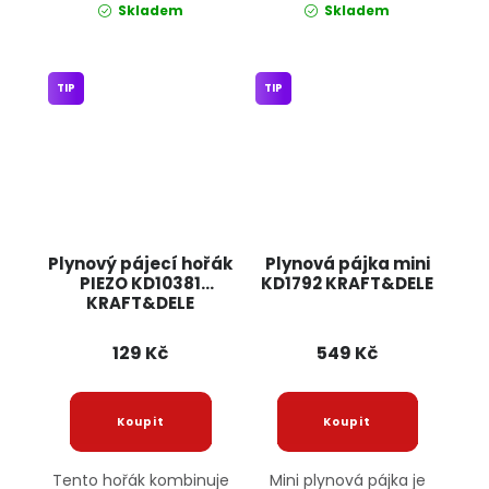
Skladem
Skladem
TIP
TIP
Plynový pájecí hořák
Plynová pájka mini
PIEZO KD10381
KD1792 KRAFT&DELE
KRAFT&DELE
129 Kč
549 Kč
Tento hořák kombinuje
Mini plynová pájka je