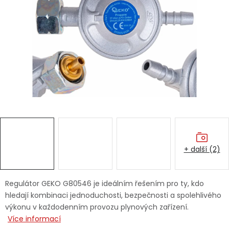
Dětská hřiště
Autodoplňky
Vánoce
Ochranné pomůcky
Fotovoltaika
+ další (2)
Výprodej
Značky
Regulátor GEKO G80546 je ideálním řešením pro ty, kdo
hledají kombinaci jednoduchosti, bezpečnosti a spolehlivého
výkonu v každodenním provozu plynových zařízení.
Více informací