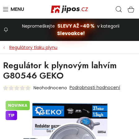
Přejít na obsah
Hled
N
SLEVY AŽ -40 %
Nepromeškejte
v kategorii
Slevoakce!
Slevoakce
Regulátory tlaku plynu
Zahrada
Regulátor k plynovým lahvím
G80546 GEKO
Stavba a dům
Podrobnosti hodnocení
Neohodnoceno
Dílna
NOVINKA
TIP
Domácnost