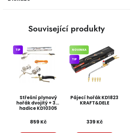
Související produkty
TIP
NOVINKA
TIP
Střešní plynový
Pájecí hořák KD1823
hořák dvojitý + 3m
KRAFT&DELE
hadice KD10305
KRAFT&DELE
859 Kč
339 Kč