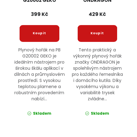
G20002 GEKO
ONDRAGON
399 Kč
429 Kč
Plynový hořák na PB
Tento praktický a
G20002 GEKO je
výkonný plynový hořák
ideálním nástrojem pro
značky ONDRAGON je
širokou škálu aplikací v
spolehlivým nástrojem
dílnách a průmyslovém
pro každého řemeslníka
prostředí. S vysokou
i domácího kutila. Díky
teplotou plamene a
vysokému výkonu a
robustním provedením
variabilitě trysek
nabízí...
zvládne...
Skladem
Skladem