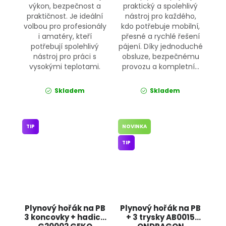
výkon, bezpečnost a
praktický a spolehlivý
praktičnost. Je ideální
nástroj pro každého,
volbou pro profesionály
kdo potřebuje mobilní,
i amatéry, kteří
přesné a rychlé řešení
potřebují spolehlivý
pájení. Díky jednoduché
nástroj pro práci s
obsluze, bezpečnému
vysokými teplotami.
provozu a kompletní...
Skladem
Skladem
TIP
NOVINKA
TIP
Plynový hořák na PB
Plynový hořák na PB
3 koncovky + hadice
+ 3 trysky AB0015