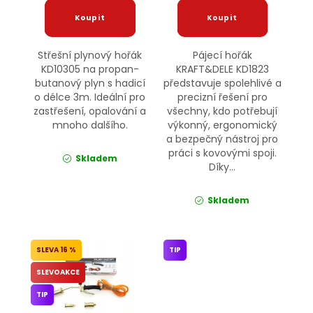
Střešní plynový hořák
Pájecí hořák
KD10305 na propan-
KRAFT&DELE KD1823
butanový plyn s hadicí
představuje spolehlivé a
o délce 3m. Ideální pro
precizní řešení pro
zastřešení, opalování a
všechny, kdo potřebují
mnoho dalšího.
výkonný, ergonomický
a bezpečný nástroj pro
práci s kovovými spoji.
Skladem
Díky...
Skladem
16 %
TIP
SLEVOAKCE
TIP