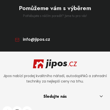
Pomůžeme vám s výběrem
Potřebujete s něčím poradit? Jsme tu pro vás!
info
@
jipos.cz
Zápatí
Jipos nabízí prodej kvalitního nářadí, autodoplňků a zahradní
techniky za nejlepší ceny na trhu.
Sledujte nás