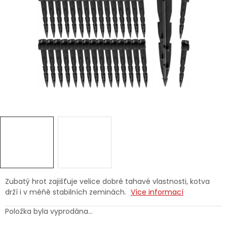
Dětská hřiště
Autodoplňky
Vánoce
Ochranné pomůcky
Fotovoltaika
Výprodej
Značky
Zubatý hrot zajišťuje velice dobré tahavé vlastnosti, kotva
drží i v méňě stabilních zeminách.
Více informací
Položka byla vyprodána…