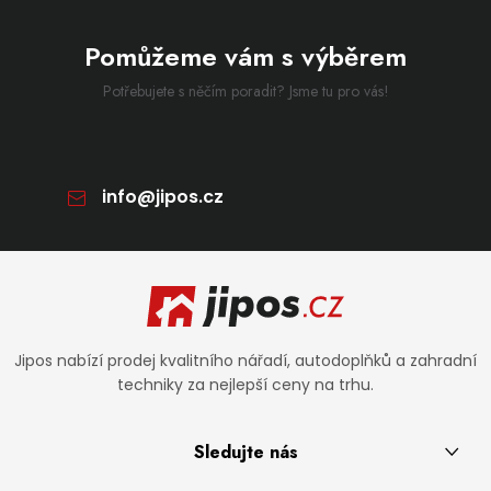
Pomůžeme vám s výběrem
Potřebujete s něčím poradit? Jsme tu pro vás!
info
@
jipos.cz
Zápatí
Jipos nabízí prodej kvalitního nářadí, autodoplňků a zahradní
techniky za nejlepší ceny na trhu.
Sledujte nás