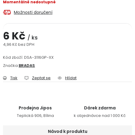
Momentálně nedostupné
Jaký je aktuální stav mé objednávky?
Možnosti doručení
Velkoobchodní spolupráce (B2B)
Prodejna nářadí
6 Kč
/ ks
Servis nářadí
Hodnocení obchodu
4,96 Kč bez DPH
Měrná cena:
Doprava a platba
Váš zákaznický účet
Kontakt
Kód zboží:
DSA-3116GP-XX
Značka:
BRADAS
PODPORA
Tisk
Zeptat se
Hlídat
Reklamační formulář
Odstoupení ve lhůtě 14 dní
Obchodní podmínky
Reklamační řád
Prodejna Jipos
Dárek zdarma
Teplická 906, Bílina
k objednávce nad 1 000 Kč
Podmínky ochrany osobních údajů
Návod k produktu