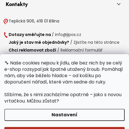
Kontakty
Teplická 906, 418 01 Bílina
Dotazy směřujte na
/
info@jipos.cz
Jaký je stav mé objednávky?
/
Zjistíte na této stránce
Chci reklamovat zboží
/
Reklamační formulář
Chci vrátit zboží do 14 dní
/
Formulář pro vrácení zboží
🔧 Naše cookies nejsou k jídlu, ale bez nich by se celý
e-shop rozsypal jak špatně utažený šroub. Pomáhají
Provozní doba
nám, aby vše běželo hladce – od košíku po
Po-Čt /
8:00 - 15:00
doporučení nářadí, které vám sedne do ruky.
Pá /
7:30 - 14:30
Slíbíme, že s nimi zacházíme opatrně – jako s novou
Polední přestávka /
11:00 - 11:30
vrtačkou. Můžou zůstat?
Nastavení
Copyright 2026
Jipos.cz
. Všechna práva vyhrazena.
Upravit nastavení
cookies