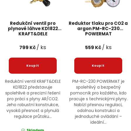
Jaký je aktuální stav mé objednávky?
Velkoobchodní spolupráce (B2B)
Prodejna nářadí
Redukční ventil pro
Reduktor tlaku pro CO2 a
plynové láhve KD1822
argon PM-RC-230
KRAFT&DELE
POWERMAT
Servis nářadí
Hodnocení obchodu
/ ks
/ ks
799 Kč
559 Kč
Doprava a platba
Váš zákaznický účet
Kontakt
PODPORA
Redukční ventil KRAFT&DELE
PM-RC-230 POWERMAT je
Reklamační formulář
Odstoupení ve lhůtě 14 dní
KD1822 představuje
spolehlivý a bezpečný
spolehlivé a precizní řešení
pomocník pro každého, kdo
pro práci s plyny AR/CO2.
pracuje s technickými plyny.
Obchodní podmínky
Reklamační řád
Jeho robustní konstrukce,
Nabízí přesnou regulaci,
vysoká přesnost a plynulá
odolnou konstrukci a
Podmínky ochrany osobních údajů
regulace průtoku...
jednoduché ovládání –
ideální...
Skladem