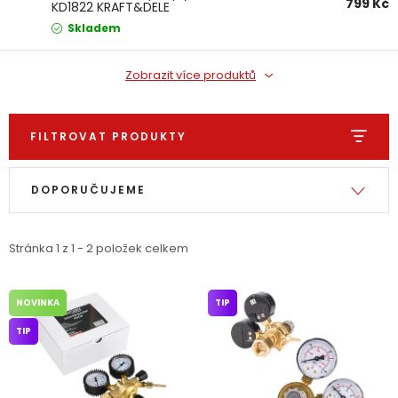
799 Kč
KD1822 KRAFT&DELE
Dětská hřiště
Skladem
Autodoplňky
Zobrazit více produktů
Vánoce
FILTROVAT PRODUKTY
Výpis produktů
Řazení produktů
Ochranné pomůcky
DOPORUČUJEME
Fotovoltaika
Stránka
1
z
1
-
2
položek celkem
Výprodej
NOVINKA
TIP
Značky
TIP