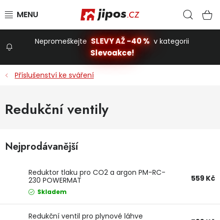
Přejít na obsah
Hled
N
SLEVY AŽ -40 %
Nepromeškejte
v kategorii
Slevoakce!
Slevoakce
Příslušenství ke sváření
Zahrada
Redukční ventily
Stavba a dům
Nejprodávanější
Dílna
Reduktor tlaku pro CO2 a argon PM-RC-
559 Kč
230 POWERMAT
Domácnost
Skladem
Redukční ventil pro plynové láhve