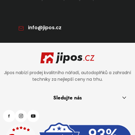
info
@
jipos.cz
Zápatí
Jipos nabízí prodej kvalitního nářadí, autodoplňků a zahradní
techniky za nejlepší ceny na trhu.
Sledujte nás