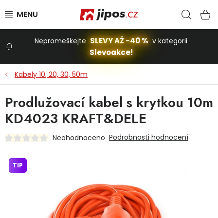
Přejít na obsah
Hled
N
SLEVY AŽ -40 %
Nepromeškejte
v kategorii
Slevoakce!
Slevoakce
Kabely 10, 20, 30, 50m
Zahrada
Prodlužovací kabel s krytkou 10m
KD4023 KRAFT&DELE
Stavba a dům
Podrobnosti hodnocení
Neohodnoceno
Dílna
TIP
Domácnost