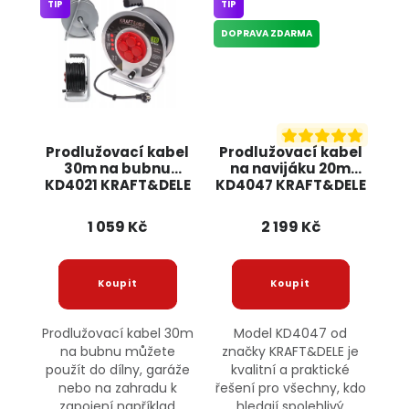
TIP
TIP
DOPRAVA ZDARMA
Prodlužovací kabel
Prodlužovací kabel
30m na bubnu
na navijáku 20m
KD4021 KRAFT&DELE
KD4047 KRAFT&DELE
1 059 Kč
2 199 Kč
Prodlužovací kabel 30m
Model KD4047 od
na bubnu můžete
značky KRAFT&DELE je
použít do dílny, garáže
kvalitní a praktické
nebo na zahradu k
řešení pro všechny, kdo
zapojení například
hledají spolehlivý