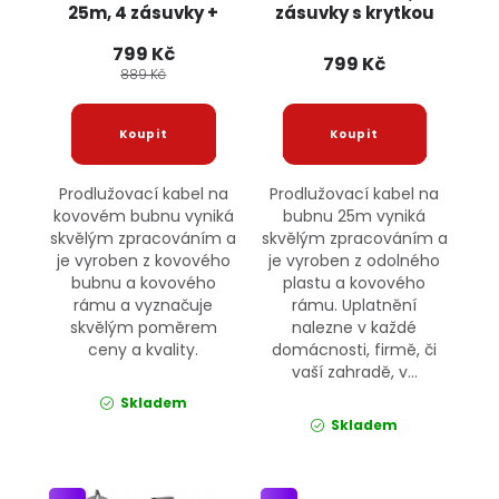
25m, 4 zásuvky +
zásuvky s krytkou
klapky RS1507
OD025K ONDRAGON
799 Kč
BULLTECH
799 Kč
889 Kč
Prodlužovací kabel na
Prodlužovací kabel na
kovovém bubnu vyniká
bubnu 25m vyniká
skvělým zpracováním a
skvělým zpracováním a
je vyroben z kovového
je vyroben z odolného
bubnu a kovového
plastu a kovového
rámu a vyznačuje
rámu. Uplatnění
skvělým poměrem
nalezne v každé
ceny a kvality.
domácnosti, firmě, či
vaší zahradě, v...
Skladem
Skladem