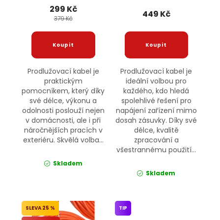
299 Kč
449 Kč
379 Kč
Prodlužovací kabel je
Prodlužovací kabel je
praktickým
ideální volbou pro
pomocníkem, který díky
každého, kdo hledá
své délce, výkonu a
spolehlivé řešení pro
odolnosti poslouží nejen
napájení zařízení mimo
v domácnosti, ale i při
dosah zásuvky. Díky své
náročnějších pracích v
délce, kvalitě
exteriéru. Skvělá volba...
zpracování a
všestrannému použití...
Skladem
Skladem
25 %
TIP