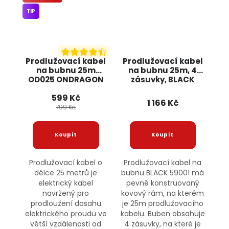
TIP
Prodlužovací kabel
Prodlužovací kabel
na bubnu 25m
na bubnu 25m, 4
OD025 ONDRAGON
zásuvky, BLACK
59001 POWERMAT
599 Kč
1 166 Kč
799 Kč
Prodlužovací kabel o
Prodlužovací kabel na
délce 25 metrů je
bubnu BLACK 59001 má
elektrický kabel
pevně konstruovaný
navržený pro
kovový rám, na kterém
prodloužení dosahu
je 25m prodlužovacího
elektrického proudu ve
kabelu. Buben obsahuje
větší vzdálenosti od
4 zásuvky, na které je