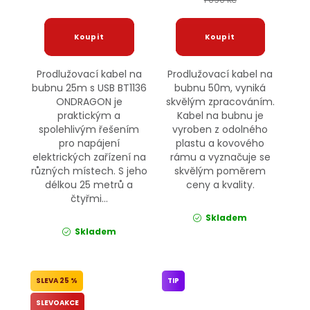
Prodlužovací kabel na
Prodlužovací kabel na
bubnu 25m s USB BT1136
bubnu 50m, vyniká
ONDRAGON je
skvělým zpracováním.
praktickým a
Kabel na bubnu je
spolehlivým řešením
vyroben z odolného
pro napájení
plastu a kovového
elektrických zařízení na
rámu a vyznačuje se
různých místech. S jeho
skvělým poměrem
délkou 25 metrů a
ceny a kvality.
čtyřmi...
Skladem
Skladem
25 %
TIP
SLEVOAKCE