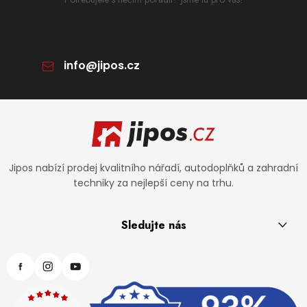
info
@
jipos.cz
Zápatí
Jipos nabízí prodej kvalitního nářadí, autodoplňků a zahradní
techniky za nejlepší ceny na trhu.
Sledujte nás