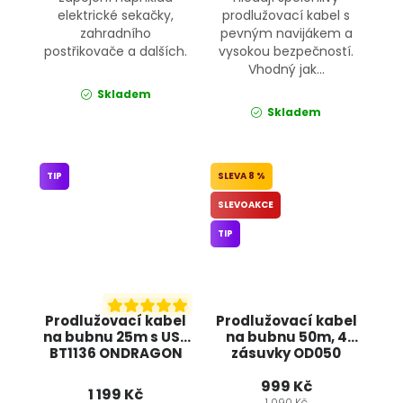
elektrické sekačky,
prodlužovací kabel s
zahradního
pevným navijákem a
postřikovače a dalších.
vysokou bezpečností.
Vhodný jak...
Skladem
Skladem
TIP
8 %
SLEVOAKCE
TIP
Prodlužovací kabel
Prodlužovací kabel
na bubnu 25m s USB
na bubnu 50m, 4
BT1136 ONDRAGON
zásuvky OD050
ONDRAGON
999 Kč
1 199 Kč
1 090 Kč