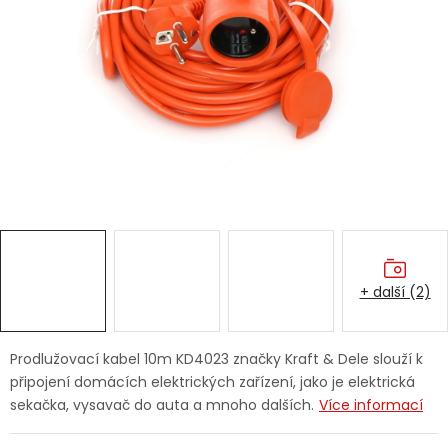
Dětská hřiště
Autodoplňky
Vánoce
Ochranné pomůcky
Fotovoltaika
+ další (2)
Výprodej
Značky
Prodlužovací kabel 10m KD4023 značky Kraft & Dele slouží k
připojení domácích elektrických zařízení, jako je elektrická
sekačka, vysavač do auta a mnoho dalších.
Více informací