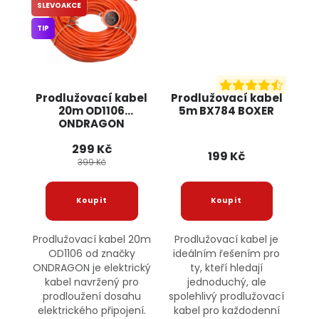
SLEVOAKCE
TIP
Prodlužovací kabel
Prodlužovací kabel
20m OD1106
5m BX784 BOXER
ONDRAGON
299 Kč
199 Kč
399 Kč
Prodlužovací kabel 20m
Prodlužovací kabel je
OD1106 od značky
ideálním řešením pro
ONDRAGON je elektrický
ty, kteří hledají
kabel navržený pro
jednoduchý, ale
prodloužení dosahu
spolehlivý prodlužovací
elektrického připojení.
kabel pro každodenní