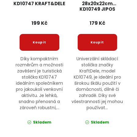
KD10747 KRAFT&DELE
28x20x22cm
KD10749 JIPOS
199 Kč
179 Kč
Díky kompaktním
Univerzální skládací
rozměrům a možnosti
stolička značky
zavěšení je turistická
KraftDele, model
stolička KD10747
KD10749, je ideální pro
ideálním společníkem
širokou škálu použití v
pro jakoukoli venkovní
domácnosti, dílně či
aktivitu. Je lehká,
zahradě. Díky své
snadno přenosná a
všestrannosti jej mohou
zároveň robustní,...
používat...
Skladem
Skladem