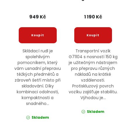
949 Kč
1 190 Kč
Skládací rudl je
Transportní vozík
spolehlivým
G71104 s nosností 150 kg
pomocníkem, který
je užitečným nástrojem
vám usnadní přepravu
pro přepravu různých
těžkých předmětů a
nákladů na krátké
zároveň šetří místo při
vzdálenosti.
skladování. Díky
Protiskluzový povrch
kombinaci odolnosti,
vozíku zajišťuje stabilitu.
kompaktnosti a
Výhodou je...
snadného...
Skladem
Skladem