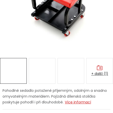
Dětská hřiště
Autodoplňky
Vánoce
Ochranné pomůcky
Fotovoltaika
+ další (1)
Výprodej
Značky
Pohodlné sedadlo potažené příjemným, odolným a snadno
omyvatelným materiálem. Pojízdná dílenská stolička
poskytuje pohodlí i při dlouhodobé.
Více informací