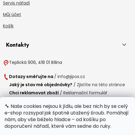
Servis nářadí
Můj účet
Košík
Kontakty
Teplická 906, 418 01 Bílina
Dotazy směřujte na
/
info@jipos.cz
Jaký je stav mé objednávky?
/
Zjistíte na této stránce
Chci reklamovat zboží
/
Reklamační formulář
Chci vrátit zboží do 14 dní
/
Formulář pro vrácení zboží
🔧 Naše cookies nejsou k jídlu, ale bez nich by se celý
e-shop rozsypal jak špatně utažený šroub. Pomáhají
Provozní doba
nám, aby vše běželo hladce – od košíku po
Po-Čt /
8:00 - 15:00
doporučení nářadí, které vám sedne do ruky.
Pá /
7:30 - 14:30