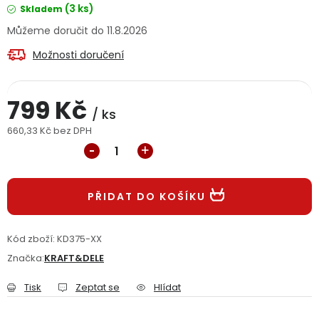
(3 ks)
Skladem
Jaký je aktuální stav mé objednávky?
11.8.2026
Velkoobchodní spolupráce (B2B)
Prodejna nářadí
Možnosti doručení
Servis nářadí
Hodnocení obchodu
799 Kč
/ ks
Doprava a platba
Váš zákaznický účet
Kontakt
660,33 Kč bez DPH
Měrná cena:
PODPORA
PŘIDAT DO KOŠÍKU
Reklamační formulář
Odstoupení ve lhůtě 14 dní
Kód zboží:
KD375-XX
Obchodní podmínky
Reklamační řád
Značka:
KRAFT&DELE
Podmínky ochrany osobních údajů
Tisk
Zeptat se
Hlídat