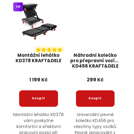
TIP
Montážní lehátko
Náhradní kolečko
KD378 KRAFT&DELE
pro přepravní vozíky
KD456 KRAFT&DELE
1 199 Kč
299 Kč
Montážní lehátko KD378
Univerzální pevné
vám poskytne
kolečko KD456 pro
komfortní a efektivní
všechny typy vozíků.
pracovní pozici při
Pevné zpracování z