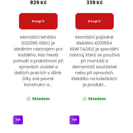
829 Kč
339 Kč
Montážní lehátko
Montážní pojízdné
G02096 GEKO je
klekátko KD10664
ideálním nástrojem pro
KRAFT&DELE je speciální
každého, kdo hledá
nástroj, který se používá
pohodlí a praktičnost při
při montáži a
opravách vozidel a
demontáži součástek
dalších pracích v dílně.
nebo při opravách.
Díky své pevné
Klekátko na kolečkách
konstrukci a...
je produkt...
Skladem
Skladem
TIP
TIP