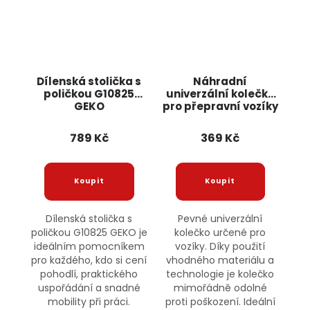
Dílenská stolička s
Náhradní
poličkou G10825
univerzální kolečko
GEKO
pro přepravní vozíky
10" pevné KD458
KRAFT&DELE
789 Kč
369 Kč
Dílenská stolička s
Pevné univerzální
poličkou G10825 GEKO je
kolečko určené pro
ideálním pomocníkem
vozíky. Díky použití
pro každého, kdo si cení
vhodného materiálu a
pohodlí, praktického
technologie je kolečko
uspořádání a snadné
mimořádně odolné
mobility při práci.
proti poškození. Ideální