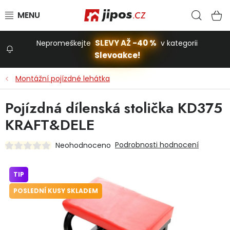
Přejít na obsah
Hled
N
SLEVY AŽ -40 %
Nepromeškejte
v kategorii
Slevoakce!
Slevoakce
Montážní pojízdné lehátka
Zahrada
Pojízdná dílenská stolička KD375
KRAFT&DELE
Stavba a dům
Podrobnosti hodnocení
Neohodnoceno
Dílna
TIP
POSLEDNÍ KUSY SKLADEM
Domácnost