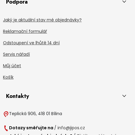
Podpora
Jaký je aktuální stav mé objednávky?
Reklamační formulář
Odstoupení ve lhůtě 14 dní
Servis nářadí
Můj účet
Košík
Kontakty
Teplická 906, 418 01 Bílina
Dotazy směřujte na
/
info@jipos.cz