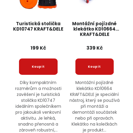
Turistická stolička
Montážní pojízdné
KD10747 KRAFT&DELE
klekátko KD10664
KRAFT&DELE
199 Kč
339 Kč
Díky kompaktním
Montážní pojízdné
rozměrům a možnosti
klekátko KD10664
zavěšení je turistická
KRAFT&DELE je speciální
stolička KD10747
nástroj, který se používá
ideálním společníkem
při montáži a
pro jakoukoli venkovní
demontáži součástek
aktivitu. Je lehká,
nebo při opravách.
snadno přenosná a
Klekátko na kolečkách
zároveň robustní,...
je produkt...