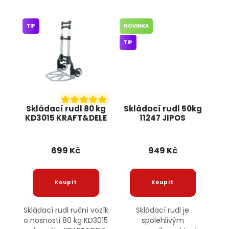
TIP
NOVINKA
TIP
Skládací rudl 80 kg
Skládací rudl 50kg
KD3015 KRAFT&DELE
11247 JIPOS
699 Kč
949 Kč
Skládací rudl ruční vozík
Skládací rudl je
o nosnosti 80 kg KD3015
spolehlivým