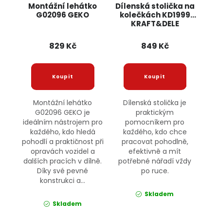
Montážní lehátko
Dílenská stolička na
G02096 GEKO
kolečkách KD1999
KRAFT&DELE
829 Kč
849 Kč
Montážní lehátko
Dílenská stolička je
G02096 GEKO je
praktickým
ideálním nástrojem pro
pomocníkem pro
každého, kdo hledá
každého, kdo chce
pohodlí a praktičnost při
pracovat pohodlně,
opravách vozidel a
efektivně a mít
dalších pracích v dílně.
potřebné nářadí vždy
Díky své pevné
po ruce.
konstrukci a...
Skladem
Skladem