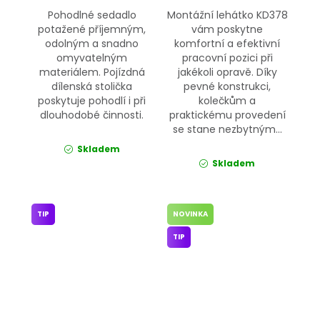
Pohodlné sedadlo
Montážní lehátko KD378
potažené příjemným,
vám poskytne
odolným a snadno
komfortní a efektivní
omyvatelným
pracovní pozici při
materiálem. Pojízdná
jakékoli opravě. Díky
dílenská stolička
pevné konstrukci,
poskytuje pohodlí i při
kolečkům a
dlouhodobé činnosti.
praktickému provedení
se stane nezbytným...
Skladem
Skladem
TIP
NOVINKA
TIP