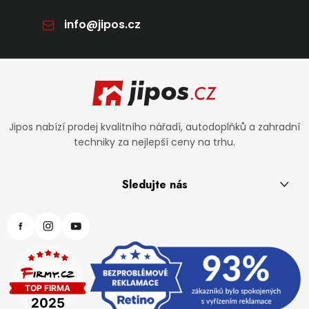
info
@
jipos.cz
Zápatí
Jipos nabízí prodej kvalitního nářadí, autodoplňků a zahradní
techniky za nejlepší ceny na trhu.
Sledujte nás