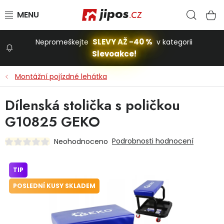
Přejít na obsah
Hled
N
SLEVY AŽ -40 %
Nepromeškejte
v kategorii
Slevoakce!
Slevoakce
Montážní pojízdné lehátka
Zahrada
Dílenská stolička s poličkou
G10825 GEKO
Stavba a dům
Podrobnosti hodnocení
Neohodnoceno
Dílna
TIP
POSLEDNÍ KUSY SKLADEM
Domácnost