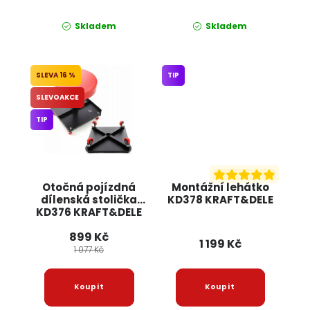
Skladem
Skladem
16 %
TIP
SLEVOAKCE
TIP
Otočná pojízdná
Montážní lehátko
dílenská stolička
KD378 KRAFT&DELE
KD376 KRAFT&DELE
899 Kč
1 199 Kč
1 077 Kč