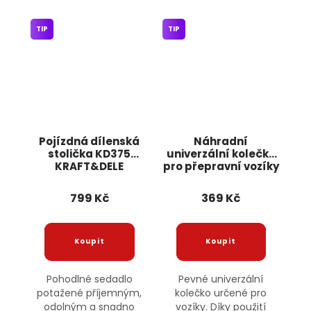
TIP
TIP
Pojízdná dílenská
Náhradní
stolička KD375
univerzální kolečko
KRAFT&DELE
pro přepravní vozíky
10" pevné KD458
KRAFT&DELE
799 Kč
369 Kč
Pohodlné sedadlo
Pevné univerzální
potažené příjemným,
kolečko určené pro
odolným a snadno
vozíky. Díky použití