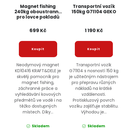
Magnet fishing
Transportní vozík
240kg oboustranný
150kg G71104 GEKO
pro lovce pokladů
KD10416 KRAFT&DELE
699 Kč
1 190 Kč
Neodymový magnet
Transportní vozík
KD10416 KRAFT&DELE je
G71104 s nosností 150 kg
skvělý pomocník pro
je užitečným nástrojem
magnet fishing,
pro přepravu různých
záchranné práce a
nákladů na krátké
vyhledávání kovových
vzdálenosti.
předmětů ve vodě i na
Protiskluzový povrch
těžko dostupných
vozíku zajišťuje stabilitu.
místech. Díky...
Výhodou je...
Skladem
Skladem