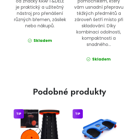
od značky KRAFT&DELE
pomocníkem, který
je praktický a užitečný
vám usnadní přepravu
nástroj pro přenášení
těžkých předmětů a
různých břemen, zásilek
zároveň šetří místo při
nebo nákupů.
skladování. Díky
kombinaci odolnosti,
kompaktnosti a
Skladem
snadného...
Skladem
Podobné produkty
TIP
TIP