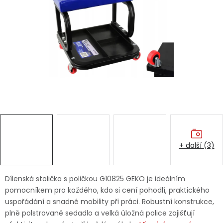
Dětská hřiště
Autodoplňky
Vánoce
Ochranné pomůcky
Fotovoltaika
+ další (3)
Výprodej
Značky
Dílenská stolička s poličkou G10825 GEKO je ideálním
pomocníkem pro každého, kdo si cení pohodlí, praktického
uspořádání a snadné mobility při práci. Robustní konstrukce,
plně polstrované sedadlo a velká úložná police zajišťují