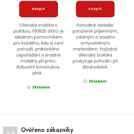
Dílenská stolička s
Pohodlné sedadlo
poličkou G10825 GEKO je
potažené příjemným,
ideálním pomocníkem
odolným a snadno
pro každého, kdo si cení
omyvatelným
pohodlí, praktického
materiálem. Pojízdná
uspořádání a snadné
dílenská stolička
mobility při práci.
poskytuje pohodlí i při
Robustní konstrukce,
dlouhodobé.
plně...
Skladem
Skladem
Ověřeno zákazníky
4.9