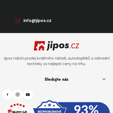
info
@
jipos.cz
Zápatí
Jipos nabízí prodej kvalitního nářadí, autodoplňků a zahradní
techniky za nejlepší ceny na trhu.
Sledujte nás