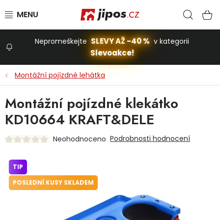
Přejít na obsah
Hled
N
SLEVY AŽ -40 %
Nepromeškejte
v kategorii
Slevoakce!
Slevoakce
Montážní pojízdné lehátka
Zahrada
Montážní pojízdné klekátko
KD10664 KRAFT&DELE
Stavba a dům
Podrobnosti hodnocení
Neohodnoceno
Dílna
TIP
POSLEDNÍ KUSY SKLADEM
Domácnost