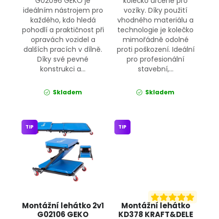
G02096 GEKO je
kolečko určené pro
ideálním nástrojem pro
vozíky. Díky použití
každého, kdo hledá
vhodného materiálu a
pohodlí a praktičnost při
technologie je kolečko
opravách vozidel a
mimořádně odolné
dalších pracích v dílně.
proti poškození. Ideální
Díky své pevné
pro profesionální
konstrukci a...
stavební,...
Skladem
Skladem
TIP
TIP
Montážní lehátko 2v1
Montážní lehátko
G02106 GEKO
KD378 KRAFT&DELE