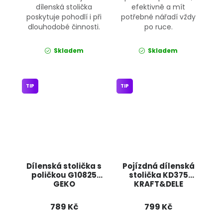
dílenská stolička
efektivně a mít
poskytuje pohodlí i při
potřebné nářadí vždy
dlouhodobé činnosti.
po ruce.
Skladem
Skladem
TIP
TIP
Dílenská stolička s
Pojízdná dílenská
poličkou G10825
stolička KD375
GEKO
KRAFT&DELE
789 Kč
799 Kč