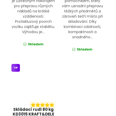
je užitečným nástrojem
pomocníkem, který
pro přepravu různých
vám usnadní přepravu
nákladů na krátké
těžkých předmětů a
vzdálenosti.
zároveň šetří místo při
Protiskluzový povrch
skladování. Díky
vozíku zajišťuje stabilitu.
kombinaci odolnosti,
Výhodou je...
kompaktnosti a
snadného...
Skladem
Skladem
TIP
Skládací rudl 80 kg
KD3015 KRAFT&DELE