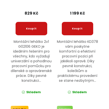
829 Kč
1 199 Kč
Montážní lehátko 2v1
Montážní lehátko KD378
G02106 GEKO je
vám poskytne
ideálním řešením pro
komfortní a efektivní
všechny, kdo vyžadují
pracovní pozici při
univerzální a pohodlnou
jakékoli opravě. Díky
pracovní pomůcku pro
pevné konstrukci,
dílenské a opravárenské
kolečkům a
práce. Díky pevné
praktickému provedení
konstrukci...
se stane nezbytným...
Skladem
Skladem