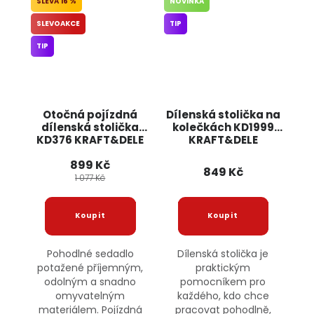
16 %
NOVINKA
SLEVOAKCE
TIP
TIP
Otočná pojízdná
Dílenská stolička na
dílenská stolička
kolečkách KD1999
KD376 KRAFT&DELE
KRAFT&DELE
899 Kč
849 Kč
1 077 Kč
Pohodlné sedadlo
Dílenská stolička je
potažené příjemným,
praktickým
odolným a snadno
pomocníkem pro
omyvatelným
každého, kdo chce
materiálem. Pojízdná
pracovat pohodlně,