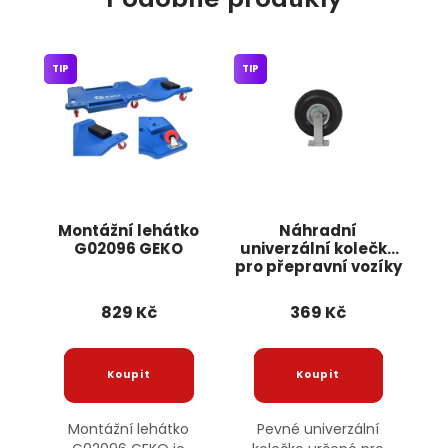
TIP
TIP
Montážní lehátko
Náhradní
G02096 GEKO
univerzální kolečko
pro přepravní vozíky
10" pevné KD458
KRAFT&DELE
829 Kč
369 Kč
Montážní lehátko
Pevné univerzální