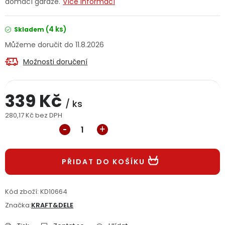
domácí garáže.
Více informací
Jaký je aktuální stav mé objednávky?
(4 ks)
Skladem
Velkoobchodní spolupráce (B2B)
Prodejna nářadí
11.8.2026
Možnosti doručení
Servis nářadí
Hodnocení obchodu
Doprava a platba
Váš zákaznický účet
Kontakt
339 Kč
/ ks
280,17 Kč bez DPH
PODPORA
Měrná cena:
Reklamační formulář
Odstoupení ve lhůtě 14 dní
PŘIDAT DO KOŠÍKU
Obchodní podmínky
Reklamační řád
Kód zboží:
KD10664
Podmínky ochrany osobních údajů
Značka:
KRAFT&DELE