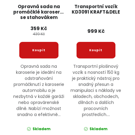
Opravná sada na
Transportní vozík
promáčklé karoserie
KD3091 KRAFT&DELE
se stahovákem
KD10663
359 Kč
KRAFT&DELE
999 Kč
439 Kč
Opravná sada na
Transportní plošinový
karoserie je ideální na
vozík s nosností 150 kg
odstraňování
je praktický nástroj pro
promáčknutí z karoserie
snadný přesun a
automobilu a je
manipulaci s náklady ve
nezbytná v každé garáži
skladech, obchodech,
nebo opravárenské
dílnách a dalších
dílně. Nabízí možnost
pracovních
snadno a efektivně...
prostředích....
Skladem
Skladem