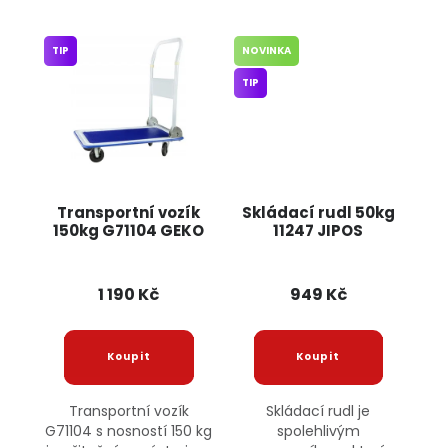
TIP
NOVINKA
TIP
Transportní vozík
Skládací rudl 50kg
150kg G71104 GEKO
11247 JIPOS
1 190 Kč
949 Kč
Transportní vozík
Skládací rudl je
G71104 s nosností 150 kg
spolehlivým