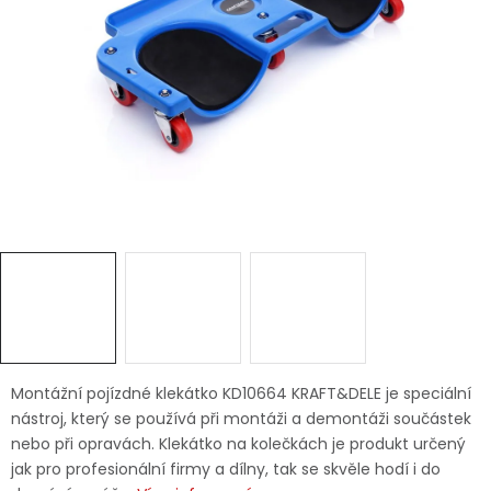
Dětská hřiště
Autodoplňky
Vánoce
Ochranné pomůcky
Fotovoltaika
Výprodej
Značky
Montážní pojízdné klekátko KD10664 KRAFT&DELE je speciální
nástroj, který se používá při montáži a demontáži součástek
nebo při opravách. Klekátko na kolečkách je produkt určený
jak pro profesionální firmy a dílny, tak se skvěle hodí i do