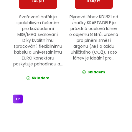
Svařovací hořák je
Plynová láhev KD1831 od
spolehlivým řešením
značky KRAFT&DELE je
pro každodenní
prázdná ocelová láhev
MIG/MAG svařování.
o objemu 8 litrů, určená
Díky kvalitnímu
pro plnění směsí
zpracování, flexibilnímu
argonu (AR) a oxidu
kabelu a univerzálnímu
uhličitého (CO2). Tato
EURO konektoru
láhev je ideální pro...
poskytuje pohodlnou a...
Skladem
Skladem
TIP