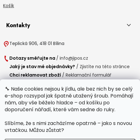
Košík
Kontakty
Teplická 906, 418 01 Bílina
Dotazy směřujte na
/
info@jipos.cz
Jaký je stav mé objednávky?
/
Zjistíte na této stránce
Chci reklamovat zboží
/
Reklamační formulář
Chci vrátit zboží do 14 dní
/
Formulář pro vrácení zboží
🔧 Naše cookies nejsou k jídlu, ale bez nich by se celý
e-shop rozsypal jak špatně utažený šroub. Pomáhají
Provozní doba
nám, aby vše běželo hladce – od košíku po
Po-Čt /
8:00 - 15:00
doporučení nářadí, které vám sedne do ruky.
Pá /
7:30 - 14:30
Slíbíme, že s nimi zacházíme opatrně – jako s novou
Polední přestávka /
11:00 - 11:30
vrtačkou. Můžou zůstat?