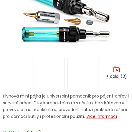
Dětská hřiště
Autodoplňky
Vánoce
Ochranné pomůcky
Fotovoltaika
+ další (3)
Výprodej
Plynová mini pájka je univerzální pomocník pro pájení, ohřev i
Značky
servisní práce. Díky kompaktním rozměrům, bezdrátovému
provozu a multifunkčnímu provedení nabízí praktické řešení
pro domácí kutily i profesionální použití.
Více informací