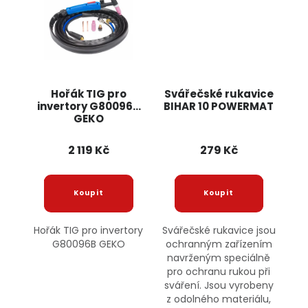
Hořák TIG pro
Svářečské rukavice
invertory G80096B
BIHAR 10 POWERMAT
GEKO
2 119 Kč
279 Kč
Hořák TIG pro invertory
Svářečské rukavice jsou
G80096B GEKO
ochranným zařízením
navrženým speciálně
pro ochranu rukou při
sváření. Jsou vyrobeny
z odolného materiálu,