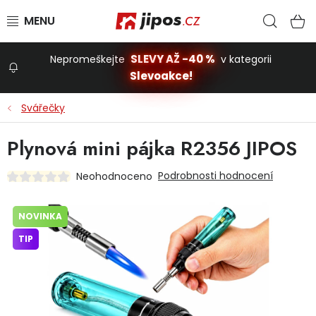
Přejít na obsah
Hled
N
SLEVY AŽ -40 %
Nepromeškejte
v kategorii
Slevoakce!
Slevoakce
Svářečky
Zahrada
Plynová mini pájka R2356 JIPOS
Podrobnosti hodnocení
Neohodnoceno
Stavba a dům
NOVINKA
Dílna
TIP
Domácnost