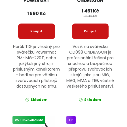
POWERMAT
ONDRAGON
1 461 Kč
1 590 Kč
1 589 Kč
Hořák TIG je vhodný pro
Vozík na svářečku
svářečku Powermat
OD098 ONDRAGON je
PM-IMG-220T, nebo
profesionální řešení pro
jakýkoli jiný stroj s
snadnou a bezpečnou
příslušným konektorem
přepravu svařovacích
- hodí se pro většinu
strojů, jako jsou MIG,
svařovacích přístrojů
MAG, MMA a TIG, včetně
dostupných na trhu.
veškerého příslušenství.
Skladem
Skladem
DOPRAVA ZDARMA
TIP