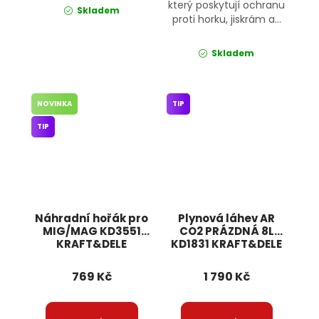
který poskytují ochranu
Skladem
proti horku, jiskrám a...
Skladem
NOVINKA
TIP
TIP
Náhradní hořák pro
Plynová láhev AR
MIG/MAG KD3551
CO2 PRÁZDNÁ 8L
KRAFT&DELE
KD1831 KRAFT&DELE
769 Kč
1 790 Kč