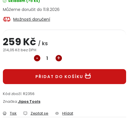
(>5 ks)
Skladem
Jaký je aktuální stav mé objednávky?
11.8.2026
Možnosti doručení
Velkoobchodní spolupráce (B2B)
Prodejna nářadí
Servis nářadí
Hodnocení obchodu
259 Kč
/ ks
214,05 Kč bez DPH
Doprava a platba
Váš zákaznický účet
Kontakt
Měrná cena:
PODPORA
PŘIDAT DO KOŠÍKU
Reklamační formulář
Odstoupení ve lhůtě 14 dní
Kód zboží:
R2356
Obchodní podmínky
Reklamační řád
Značka:
Jipos Tools
Tisk
Zeptat se
Hlídat
Podmínky ochrany osobních údajů