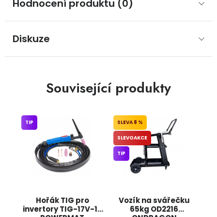
Hodnocení produktu (0)
Diskuze
Související produkty
TIP
8 %
SLEVOAKCE
TIP
Hořák TIG pro
Vozík na svářečku
invertory TIG-17V-16
65kg OD2216