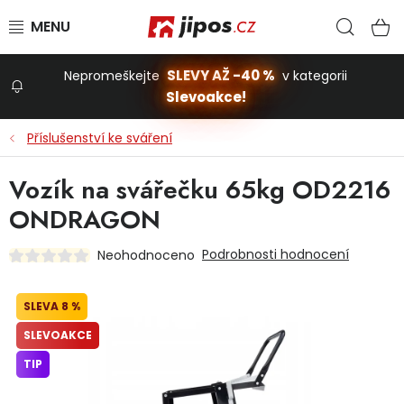
Přejít na obsah
Hled
N
SLEVY AŽ -40 %
Nepromeškejte
v kategorii
Slevoakce!
Slevoakce
Příslušenství ke sváření
Zahrada
Vozík na svářečku 65kg OD2216
ONDRAGON
Stavba a dům
Podrobnosti hodnocení
Neohodnoceno
Dílna
8 %
SLEVOAKCE
Domácnost
TIP