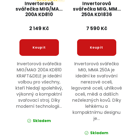
Invertorová
Invertorová
svářečka MIG/MAG
svářečka MIG, MMA
200A KD810
250A KD1836
KRAFT&DELE
KRAFT&DELE
2 149 Kč
7 590 Kč
Invertorová svářečka
Invertorová svářečka
MIG/MAG 200A KD810
MIG, MMA 250A je
KRAFT&DELE je ideální
ideální ke svařování
volbou pro všechny,
nerezové oceli,
kteří hledají spolehlivý,
legované oceli, uhlíkové
výkonný a kompaktní
oceli, mědi a dalších
svařovací stroj. Díky
neželezných kovů. Díky
moderní technologii...
lehkému a
kompaktnímu designu
je...
Skladem
Skladem