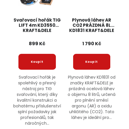
Svařovací hořák TIG
Plynová láhev AR
LIFT 4m KD3550
CO2 PRÁZDNÁ 8L
KRAFT&DELE
KD1831 KRAFT&DELE
899 Kč
1 790 Kč
Svařovací hořák je
Plynová láhev KD1831 od
spolehlivý a přesný
značky KRAFT&DELE je
nástroj pro TIG
prázdná ocelová láhev
svařování, který díky
o objemu 8 litrů, určená
kvalitní konstrukci a
pro plnění směsí
bohatému příslušenství
argonu (AR) a oxidu
splní požadavky jak
uhličitého (CO2). Tato
profesionálů, tak
láhev je ideální pro...
náročných...