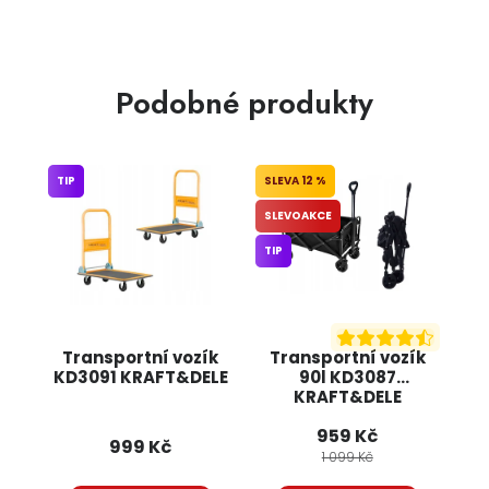
Podobné produkty
TIP
12 %
SLEVOAKCE
TIP
Transportní vozík
Transportní vozík
KD3091 KRAFT&DELE
90l KD3087
KRAFT&DELE
959 Kč
999 Kč
1 099 Kč