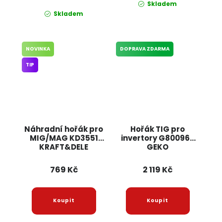
Skladem
Skladem
NOVINKA
DOPRAVA ZDARMA
TIP
Náhradní hořák pro
Hořák TIG pro
MIG/MAG KD3551
invertory G80096B
KRAFT&DELE
GEKO
769 Kč
2 119 Kč