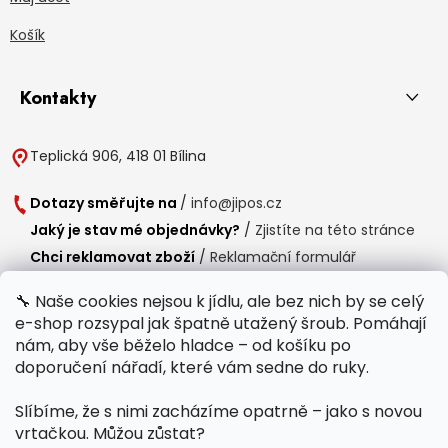
Košík
Kontakty
Teplická 906, 418 01 Bílina
Dotazy směřujte na
/
info@jipos.cz
Jaký je stav mé objednávky?
/
Zjistíte na této stránce
Chci reklamovat zboží
/
Reklamační formulář
Chci vrátit zboží do 14 dní
/
Formulář pro vrácení zboží
🔧 Naše cookies nejsou k jídlu, ale bez nich by se celý
e-shop rozsypal jak špatně utažený šroub. Pomáhají
Provozní doba
nám, aby vše běželo hladce – od košíku po
Po-Čt /
8:00 - 15:00
doporučení nářadí, které vám sedne do ruky.
Pá /
7:30 - 14:30
Slíbíme, že s nimi zacházíme opatrně – jako s novou
Polední přestávka /
11:00 - 11:30
vrtačkou. Můžou zůstat?