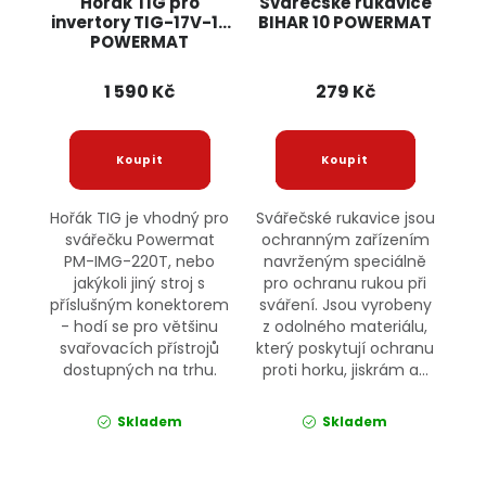
Hořák TIG pro
Svářečské rukavice
invertory TIG-17V-16
BIHAR 10 POWERMAT
POWERMAT
1 590 Kč
279 Kč
Hořák TIG je vhodný pro
Svářečské rukavice jsou
svářečku Powermat
ochranným zařízením
PM-IMG-220T, nebo
navrženým speciálně
jakýkoli jiný stroj s
pro ochranu rukou při
příslušným konektorem
sváření. Jsou vyrobeny
- hodí se pro většinu
z odolného materiálu,
svařovacích přístrojů
který poskytují ochranu
dostupných na trhu.
proti horku, jiskrám a...
Skladem
Skladem