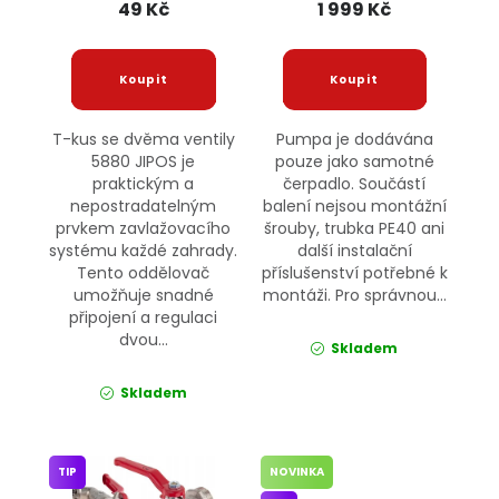
49 Kč
1 999 Kč
T-kus se dvěma ventily
Pumpa je dodávána
5880 JIPOS je
pouze jako samotné
praktickým a
čerpadlo. Součástí
nepostradatelným
balení nejsou montážní
prvkem zavlažovacího
šrouby, trubka PE40 ani
systému každé zahrady.
další instalační
Tento oddělovač
příslušenství potřebné k
umožňuje snadné
montáži. Pro správnou...
připojení a regulaci
dvou...
Skladem
Skladem
TIP
NOVINKA