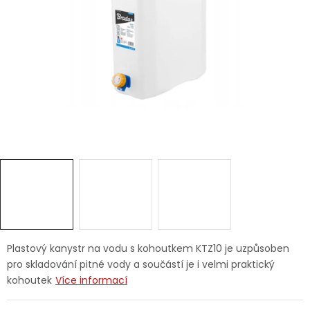
Dětská hřiště
Autodoplňky
Vánoce
Ochranné pomůcky
Fotovoltaika
Výprodej
Značky
Plastový kanystr na vodu s kohoutkem KTZ10 je uzpůsoben
pro skladování pitné vody a součástí je i velmi praktický
kohoutek
Více informací