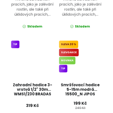
pracích, jako je zalévání
pracích, jako je zalévání
rostlin, ale také při
rostlin, ale také při
úklidových pracích,...
úklidových pracích,...
Skladem
Skladem
TIP
20 %
SLEVOAKCE
NOVINKA
TIP
Zahradní hadice 3-
Smršťovací hadice
vrstvá 1/2" 30m
5-15m modrá
WMS1/230 BRADAS
15500_N JIPOS
199 Kč
319 Kč
249 Kč