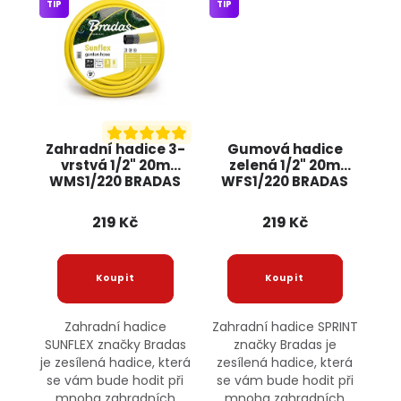
TIP
TIP
Zahradní hadice 3-
Gumová hadice
vrstvá 1/2" 20m
zelená 1/2" 20m
WMS1/220 BRADAS
WFS1/220 BRADAS
219 Kč
219 Kč
Zahradní hadice
Zahradní hadice SPRINT
SUNFLEX značky Bradas
značky Bradas je
je zesílená hadice, která
zesílená hadice, která
se vám bude hodit při
se vám bude hodit při
mnoha zahradních
mnoha zahradních