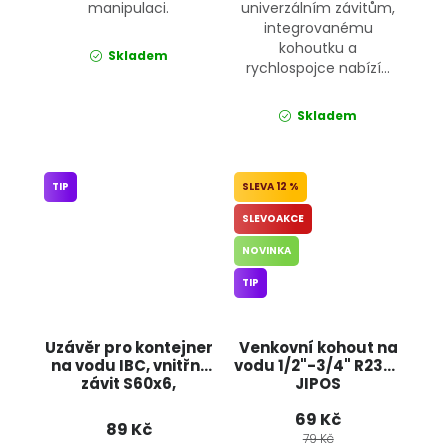
manipulaci.
univerzálním závitům,
integrovanému
kohoutku a
Skladem
rychlospojce nabízí...
Skladem
TIP
12 %
SLEVOAKCE
NOVINKA
TIP
Uzávěr pro kontejner
Venkovní kohout na
na vodu IBC, vnitřní
vodu 1/2"-3/4" R2352
závit S60x6,
JIPOS
kohoutek s
69 Kč
ocelovým závitem
89 Kč
1/2" a těsněním
79 Kč