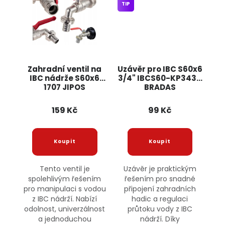
TIP
Zahradní ventil na
Uzávěr pro IBC S60x6
IBC nádrže S60x6
3/4" IBCS60-KP3434
1707 JIPOS
BRADAS
159 Kč
99 Kč
Tento ventil je
Uzávěr je praktickým
spolehlivým řešením
řešením pro snadné
pro manipulaci s vodou
připojení zahradních
z IBC nádrží. Nabízí
hadic a regulaci
odolnost, univerzálnost
průtoku vody z IBC
a jednoduchou
nádrží. Díky