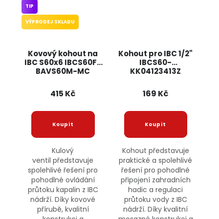
TIP
VÝPRODEJ SKLADU
Kovový kohout na
Kohout pro IBC 1/2"
IBC S60x6 IBCS60F-
IBCS60-
BAVS60M-MC
KK04123413Z
BRADAS
BRADAS
415 Kč
169 Kč
Kulový
Kohout představuje
ventil představuje
praktické a spolehlivé
spolehlivé řešení pro
řešení pro pohodlné
pohodlné ovládání
připojení zahradních
průtoku kapalin z IBC
hadic a regulaci
nádrží. Díky kovové
průtoku vody z IBC
přírubě, kvalitní
nádrží. Díky kvalitní