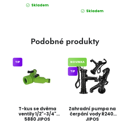
Skladem
Skladem
Podobné produkty
TIP
NOVINKA
TIP
T-kus se dvěma
Zahradní pumpa na
ventily 1/2"-3/4"
čerpání vody R2401
5880 JIPOS
JIPOS