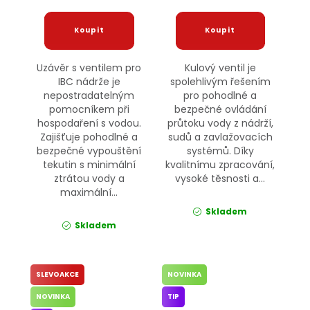
Uzávěr s ventilem pro
Kulový ventil je
IBC nádrže je
spolehlivým řešením
nepostradatelným
pro pohodlné a
pomocníkem při
bezpečné ovládání
hospodaření s vodou.
průtoku vody z nádrží,
Zajišťuje pohodlné a
sudů a zavlažovacích
bezpečné vypouštění
systémů. Díky
tekutin s minimální
kvalitnímu zpracování,
ztrátou vody a
vysoké těsnosti a...
maximální...
Skladem
Skladem
SLEVOAKCE
NOVINKA
NOVINKA
TIP