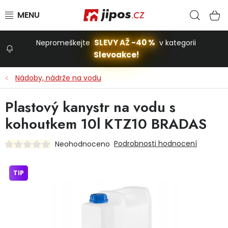
Přejít na obsah
Hled
N
SLEVY AŽ -40 %
Nepromeškejte
v kategorii
Slevoakce!
Slevoakce
Nádoby, nádrže na vodu
Zahrada
Plastový kanystr na vodu s
kohoutkem 10l KTZ10 BRADAS
Stavba a dům
Podrobnosti hodnocení
Neohodnoceno
Dílna
TIP
Domácnost