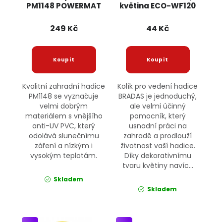
PM1148 POWERMAT
květina ECO-WF120
BRADAS
249 Kč
44 Kč
Kvalitní zahradní hadice
Kolík pro vedení hadice
PM1148 se vyznačuje
BRADAS je jednoduchý,
velmi dobrým
ale velmi účinný
materiálem s vnějšího
pomocník, který
anti-UV PVC, který
usnadní práci na
odolává slunečnímu
zahradě a prodlouží
záření a nízkým i
životnost vaší hadice.
vysokým teplotám.
Díky dekorativnímu
tvaru květiny navíc...
Skladem
Skladem