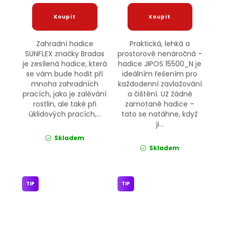
Zahradní hadice
Praktická, lehká a
SUNFLEX značky Bradas
prostorově nenáročná –
je zesílená hadice, která
hadice JIPOS 15500_N je
se vám bude hodit při
ideálním řešením pro
mnoha zahradních
každodenní zavlažování
pracích, jako je zalévání
a čištění. Už žádné
rostlin, ale také při
zamotané hadice –
úklidových pracích,...
tato se natáhne, když
ji...
Skladem
Skladem
TIP
TIP