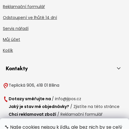
Reklamační formulář
Odstoupení ve lhůtě 14 dní
Servis nářadí
Můj účet
Košík
Kontakty
Teplická 906, 418 01 Bílina
Dotazy směřujte na
/
info@jipos.cz
Jaký je stav mé objednávky?
/
Zjistíte na této stránce
Chci reklamovat zboží
/
Reklamační formulář
Chci vrátit zboží do 14 dní
/
Formulář pro vrácení zboží
🔧 Naše cookies nejsou k jídlu, ale bez nich by se celý