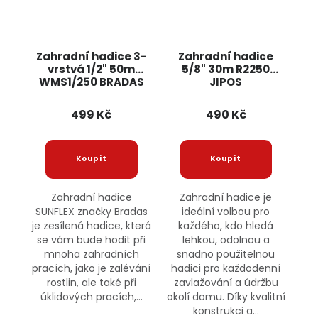
Zahradní hadice 3-
Zahradní hadice
vrstvá 1/2" 50m
5/8" 30m R2250
WMS1/250 BRADAS
JIPOS
499 Kč
490 Kč
Zahradní hadice
Zahradní hadice je
SUNFLEX značky Bradas
ideální volbou pro
je zesílená hadice, která
každého, kdo hledá
se vám bude hodit při
lehkou, odolnou a
mnoha zahradních
snadno použitelnou
pracích, jako je zalévání
hadici pro každodenní
rostlin, ale také při
zavlažování a údržbu
úklidových pracích,...
okolí domu. Díky kvalitní
konstrukci a...