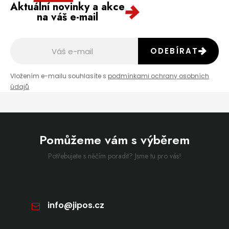
Aktuální novinky a akce
na váš e-mail
ODEBÍRAT
Vložením e-mailu souhlasíte s
podmínkami ochrany osobních
údajů
Pomůžeme vám s výběrem
Potřebujete s něčím poradit? Jsme tu pro vás!
info
@
jipos.cz