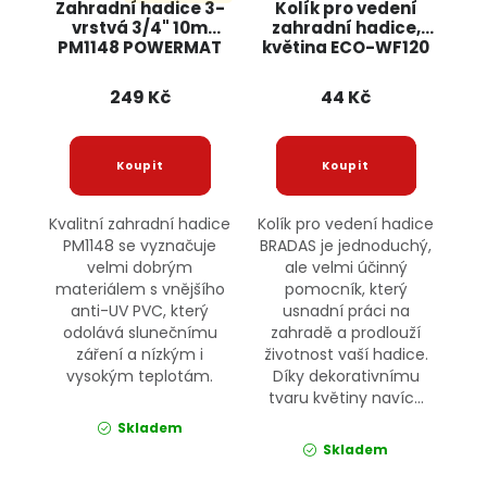
Zahradní hadice 3-
Kolík pro vedení
vrstvá 3/4" 10m
zahradní hadice,
PM1148 POWERMAT
květina ECO-WF120
BRADAS
249 Kč
44 Kč
Kvalitní zahradní hadice
Kolík pro vedení hadice
PM1148 se vyznačuje
BRADAS je jednoduchý,
velmi dobrým
ale velmi účinný
materiálem s vnějšího
pomocník, který
anti-UV PVC, který
usnadní práci na
odolává slunečnímu
zahradě a prodlouží
záření a nízkým i
životnost vaší hadice.
vysokým teplotám.
Díky dekorativnímu
tvaru květiny navíc...
Skladem
Skladem