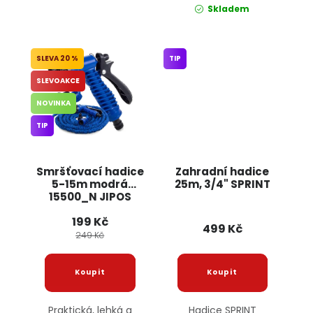
Skladem
20 %
TIP
SLEVOAKCE
NOVINKA
TIP
Smršťovací hadice
Zahradní hadice
5-15m modrá
25m, 3/4" SPRINT
15500_N JIPOS
199 Kč
499 Kč
249 Kč
Praktická, lehká a
Hadice SPRINT