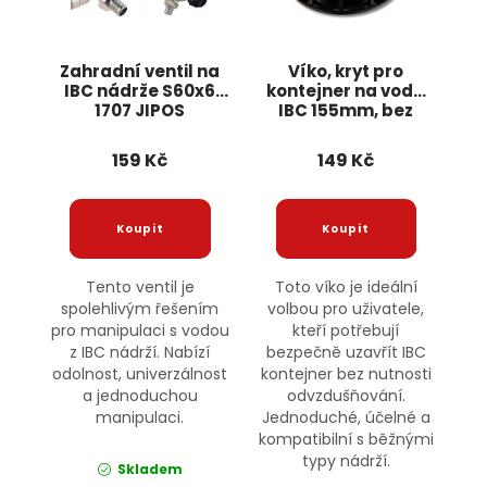
Zahradní ventil na
Víko, kryt pro
IBC nádrže S60x6
kontejner na vodu
1707 JIPOS
IBC 155mm, bez
odvzdušňování
159 Kč
149 Kč
Tento ventil je
Toto víko je ideální
spolehlivým řešením
volbou pro uživatele,
pro manipulaci s vodou
kteří potřebují
z IBC nádrží. Nabízí
bezpečně uzavřít IBC
odolnost, univerzálnost
kontejner bez nutnosti
a jednoduchou
odvzdušňování.
manipulaci.
Jednoduché, účelné a
kompatibilní s běžnými
typy nádrží.
Skladem