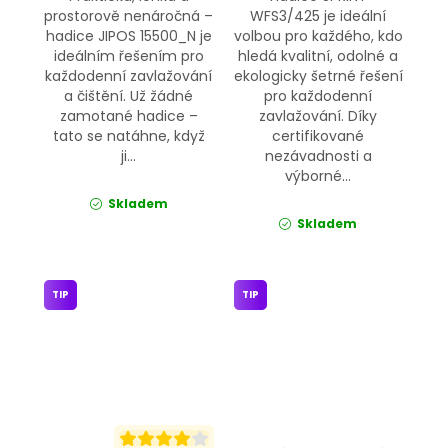
prostorově nenáročná –
WFS3/425 je ideální
hadice JIPOS 15500_N je
volbou pro každého, kdo
ideálním řešením pro
hledá kvalitní, odolné a
každodenní zavlažování
ekologicky šetrné řešení
a čištění. Už žádné
pro každodenní
zamotané hadice –
zavlažování. Díky
tato se natáhne, když
certifikované
ji...
nezávadnosti a
výborné...
Skladem
Skladem
TIP
TIP