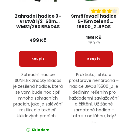
Zahradní hadice 3-
Smršťovací hadice
vrstvá 1/2" 50m
5-15m zelená
WMS1/250 BRADAS
15500_Z JIPOS
199 Kč
499 Kč
259 Kč
Zahradní hadice
Praktická, lehká a
SUNFLEX značky Bradas
prostorově nenáročná –
je zesílená hadice, která
hadice JIPOS 15500_Z je
se vám bude hodit při
ideálním řešením pro
mnoha zahradních
každodenní zavlažování
pracích, jako je zalévání
a čištění. Už žádné
rostlin, ale také při
zamotané hadice –
úklidových pracích,...
tato se natáhne, když
ji...
Skladem