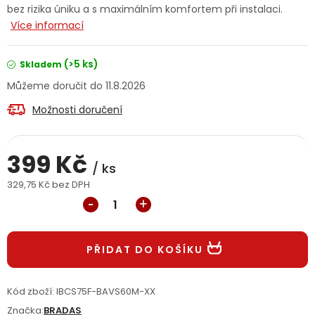
bez rizika úniku a s maximálním komfortem při instalaci.
Jaký je aktuální stav mé objednávky?
Více informací
Velkoobchodní spolupráce (B2B)
Prodejna nářadí
(>5 ks)
Skladem
11.8.2026
Servis nářadí
Hodnocení obchodu
Možnosti doručení
Doprava a platba
Váš zákaznický účet
Kontakt
399 Kč
PODPORA
/ ks
329,75 Kč bez DPH
Měrná cena:
Reklamační formulář
Odstoupení ve lhůtě 14 dní
Obchodní podmínky
Reklamační řád
PŘIDAT DO KOŠÍKU
Podmínky ochrany osobních údajů
Kód zboží:
IBCS75F-BAVS60M-XX
Značka:
BRADAS