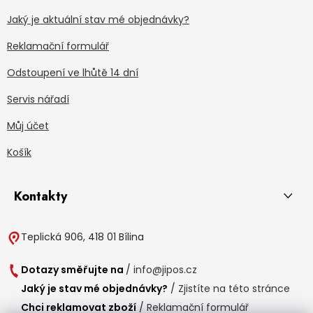
Jaký je aktuální stav mé objednávky?
Reklamační formulář
Odstoupení ve lhůtě 14 dní
Servis nářadí
Můj účet
Košík
Kontakty
Teplická 906, 418 01 Bílina
Dotazy směřujte na
/
info@jipos.cz
Jaký je stav mé objednávky?
/
Zjistíte na této stránce
Chci reklamovat zboží
/
Reklamační formulář