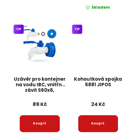
Skladem
TIP
TIP
Uzávěr pro kontejner
Kohoutková spojka
na vodu IBC, vnitřní
5881 JIPOS
závit S60x6,
kohoutek s
ocelovým závitem
89 Kč
24 Kč
1/2" a těsněním