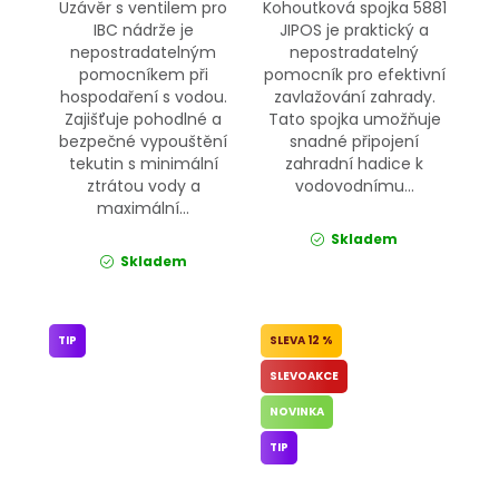
Uzávěr s ventilem pro
Kohoutková spojka 5881
IBC nádrže je
JIPOS je praktický a
nepostradatelným
nepostradatelný
pomocníkem při
pomocník pro efektivní
hospodaření s vodou.
zavlažování zahrady.
Zajišťuje pohodlné a
Tato spojka umožňuje
bezpečné vypouštění
snadné připojení
tekutin s minimální
zahradní hadice k
ztrátou vody a
vodovodnímu...
maximální...
Skladem
Skladem
TIP
12 %
SLEVOAKCE
NOVINKA
TIP