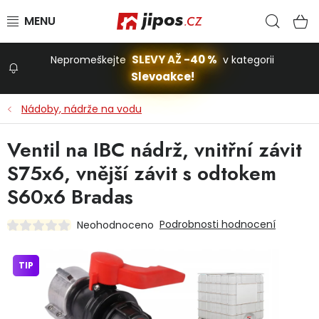
Přejít na obsah
Hled
N
SLEVY AŽ -40 %
Nepromeškejte
v kategorii
Slevoakce!
Slevoakce
Nádoby, nádrže na vodu
Zahrada
Ventil na IBC nádrž, vnitřní závit
S75x6, vnější závit s odtokem
Stavba a dům
S60x6 Bradas
Podrobnosti hodnocení
Neohodnoceno
Dílna
TIP
Domácnost