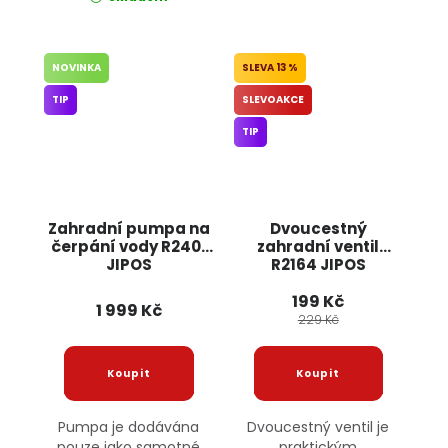
NOVINKA
13 %
TIP
SLEVOAKCE
TIP
Zahradní pumpa na
Dvoucestný
čerpání vody R2401
zahradní ventil
JIPOS
R2164 JIPOS
199 Kč
1 999 Kč
229 Kč
Pumpa je dodávána
Dvoucestný ventil je
pouze jako samotné
praktickým