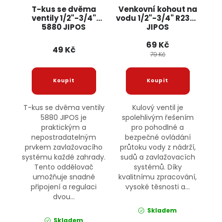
T-kus se dvěma
Venkovní kohout na
ventily 1/2"-3/4"
vodu 1/2"-3/4" R2352
5880 JIPOS
JIPOS
69 Kč
49 Kč
79 Kč
T-kus se dvěma ventily
Kulový ventil je
5880 JIPOS je
spolehlivým řešením
praktickým a
pro pohodlné a
nepostradatelným
bezpečné ovládání
prvkem zavlažovacího
průtoku vody z nádrží,
systému každé zahrady.
sudů a zavlažovacích
Tento oddělovač
systémů. Díky
umožňuje snadné
kvalitnímu zpracování,
připojení a regulaci
vysoké těsnosti a...
dvou...
Skladem
Skladem