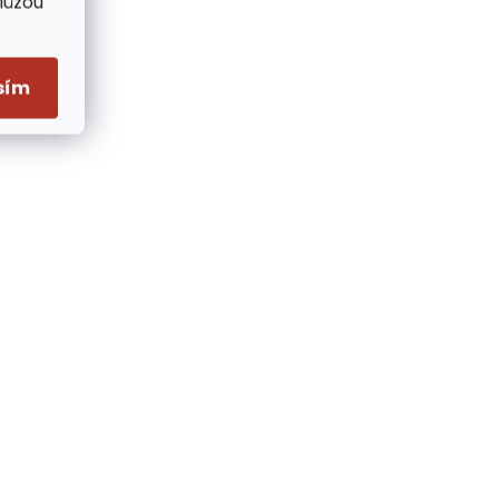
Můžou
sím