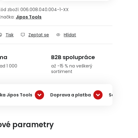
Kód zboží:
006.008.040.004-1-XX
Značka:
Jipos Tools
Tisk
Zeptat se
Hlídat
rma
B2B spolupráce
ad 1 000
až -15 % na veškerý
sortiment
ka Jipos Tools
Doprava a platba
Související 
ové parametry