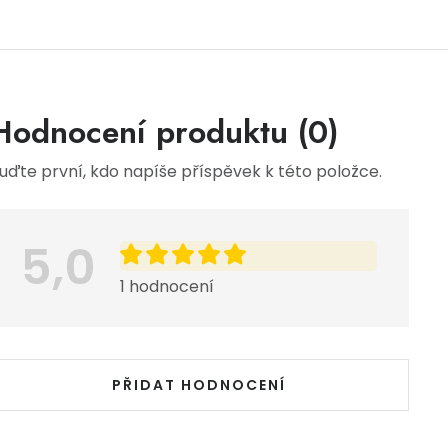
Výpis hodnocení
Hodnocení produktu (0)
uďte první, kdo napíše příspěvek k této položce.
5,0
1 hodnocení
PŘIDAT HODNOCENÍ