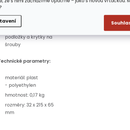
e, že s nimi zacházíme opatrně – jako s novou vrtačkou. 
balení obsahuje: 2ks
?
plastových madel,
tavení
4 šestihranné vruty do
Souhla
dřeva (6 x 40 mm),
podložky a krytky na
šrouby
echnické parametry:
materiál: plast
- polyethylen
hmotnost: 0,17 kg
rozměry: 32 x 215 x 65
mm