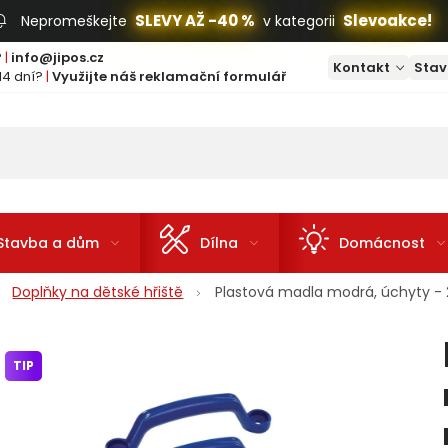
SLEVY AŽ -40 %
Slevoakce!
Nepromeškejte
v kategorii
?
|
info@jipos.cz
Kontakt
Stav
14 dní?
|
Využijte náš reklamační formulář
Stavba a dům
Dílna
Domácnost
Doplňky na dětské hřiště
Plastová madla modrá, úchyty - 2
TIP