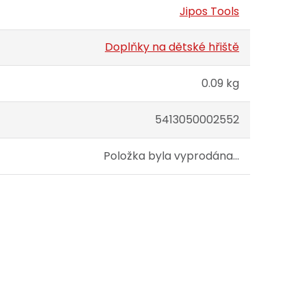
Jipos Tools
Doplňky na dětské hřiště
0.09 kg
5413050002552
Položka byla vyprodána…