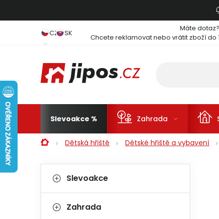
Přejít na obsah
Máte dotaz
CZ
SK
Chcete reklamovat nebo vrátit zboží do 
Slevoakce
Zahrada
Domů
Dětská hřiště
Dětské hřiště a vybavení
Postranní panel
Kategorie
Přeskočit kategorie
Slevoakce
Zahrada