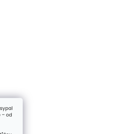
zsypal
 – od