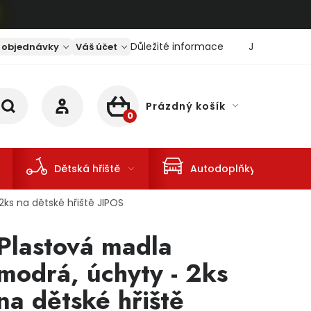
Důležité informace
Jaký je aktu
 objednávky
Váš účet
Prázdný košík
NÁKUPNÍ KOŠÍK
Dětská hřiště
Autodoplňky
ks na dětské hřiště JIPOS
Plastová madla
modrá, úchyty - 2ks
na dětské hřiště