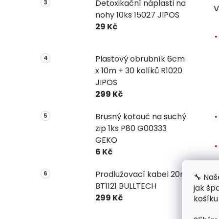
Detoxikační náplasti na
V
nohy 10ks 15027 JIPOS
29 Kč
Plastový obrubník 6cm
x 10m + 30 kolíků R1020
JIPOS
299 Kč
Brusný kotouč na suchý
zip 1ks P80 G00333
GEKO
6 Kč
Prodlužovací kabel 20m
🔧 Naš
BT1121 BULLTECH
jak šp
299 Kč
košíku