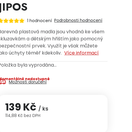
JIPOS
Podrobnosti hodnocení
1 hodnocení
Barevná plastová madla jsou vhodná ke všem
skluzavkám a dětským hřištím jako pomocný
bezpečnostní prvek. Využít je však můžete
jako úchyty téměř kdekoliv.
Více informací
Položka byla vyprodána…
Momentálně nedostupné
Možnosti doručení
139 Kč
/ ks
114,88 Kč bez DPH
Měrná cena: