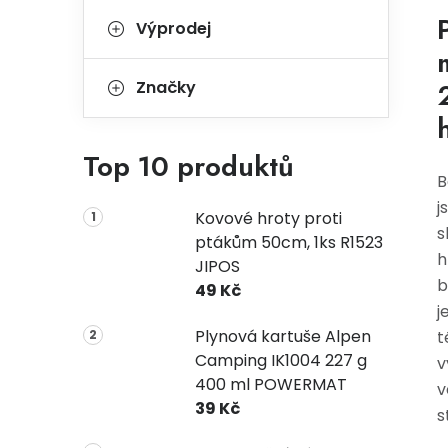
Výprodej
Značky
Top 10 produktů
B
j
Kovové hroty proti
s
ptákům 50cm, 1ks R1523
h
JIPOS
b
49 Kč
j
Plynová kartuše Alpen
t
Camping IK1004 227 g
v
400 ml POWERMAT
v
39 Kč
s