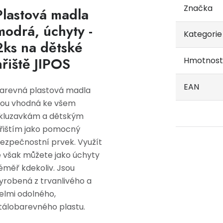
Značka
Plastová madla
modrá, úchyty -
Kategorie
2ks na dětské
hřiště JIPOS
Hmotnost
EAN
arevná plastová madla
sou vhodná ke všem
kluzavkám a dětským
řištím jako pomocný
ezpečnostní prvek. Využít
e však můžete jako úchyty
éměř kdekoliv. Jsou
yrobená z trvanlivého a
elmi odolného,
tálobarevného plastu.