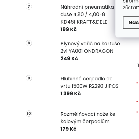
Slíbím
Náhradní pneumatika +
zůstat
duše 4,80 / 4,00-8
KD461 KRAFT&DELE
Nas
199 Kč
Plynový vařič na kartuše
2v1 YA001 ONDRAGON
249 Kč
T
Hlubinné čerpadlo do
vrtu 1500W R2290 JIPOS
1 399 Kč
Rozmělňovací nože ke
kalovým čerpadlům
179 Kč