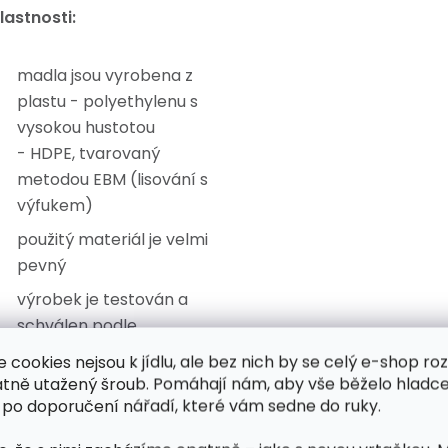
lastnosti:
madla jsou vyrobena z
plastu - polyethylenu s
vysokou hustotou
- HDPE, tvarovaný
metodou EBM (lisování s
výfukem)
použitý materiál je velmi
pevný
výrobek je testován a
schválen podle
nejnovějších evropských
e cookies nejsou k jídlu, ale bez nich by se celý e-shop ro
směrnic a nařízení
atně utažený šroub. Pomáhají nám, aby vše běželo hladce
 po doporučení nářadí, které vám sedne do ruky.
barevné provedení:
červená, žlutá