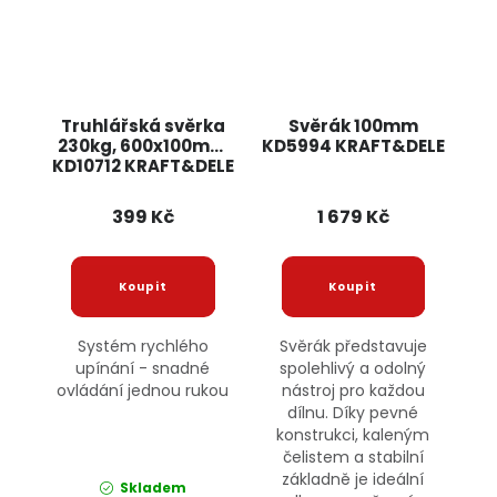
Truhlářská svěrka
Svěrák 100mm
230kg, 600x100mm
KD5994 KRAFT&DELE
KD10712 KRAFT&DELE
399 Kč
1 679 Kč
Systém rychlého
Svěrák představuje
upínání - snadné
spolehlivý a odolný
ovládání jednou rukou
nástroj pro každou
dílnu. Díky pevné
konstrukci, kaleným
čelistem a stabilní
základně je ideální
Skladem