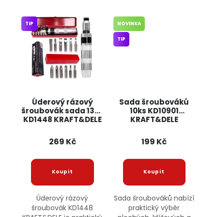
TIP
NOVINKA
TIP
Úderový rázový
Sada šroubováků
šroubovák sada 13ks
10ks KD10901
KD1448 KRAFT&DELE
KRAFT&DELE
269 Kč
199 Kč
Úderový rázový
Sada šroubováků nabízí
šroubovák KD1448
praktický výběr