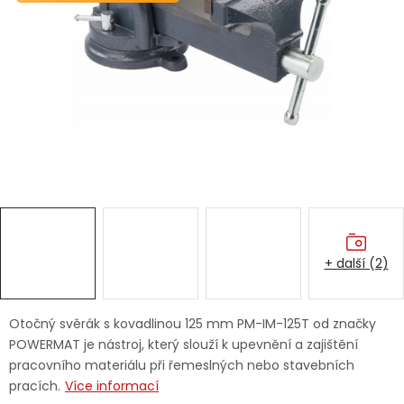
Dětská hřiště
Autodoplňky
Vánoce
Ochranné pomůcky
Fotovoltaika
+ další (2)
Výprodej
Značky
Otočný svěrák s kovadlinou 125 mm PM-IM-125T od značky
POWERMAT je nástroj, který slouží k upevnění a zajištění
pracovního materiálu při řemeslných nebo stavebních
pracích.
Více informací