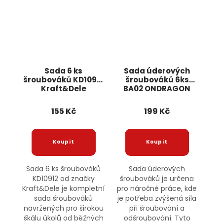
Sada 6 ks
Sada úderových
šroubováků KD10912
šroubováků 6ks
Kraft&Dele
BA02 ONDRAGON
155 Kč
199 Kč
Sada 6 ks šroubováků
Sada úderových
KD10912 od značky
šroubováků je určena
Kraft&Dele je kompletní
pro náročné práce, kde
sada šroubováků
je potřeba zvýšená síla
navržených pro širokou
při šroubování a
škálu úkolů od běžných
odšroubování. Tyto