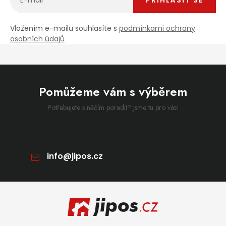
PŘIHLÁSIT SE
Vložením e-mailu souhlasíte s
podmínkami ochrany
osobních údajů
Pomůžeme vám s výběrem
Potřebujete s něčím poradit? Jsme tu pro vás!
info
@
jipos.cz
Zápatí