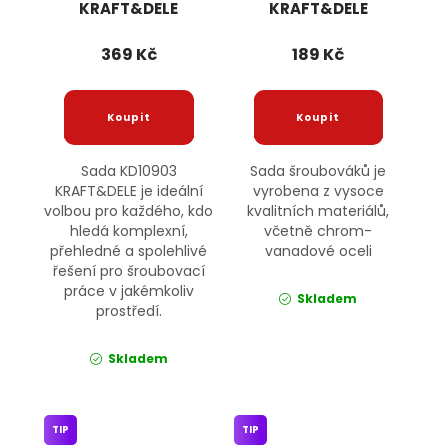
KRAFT&DELE
KRAFT&DELE
369 Kč
189 Kč
Sada KD10903
Sada šroubováků je
KRAFT&DELE je ideální
vyrobena z vysoce
volbou pro každého, kdo
kvalitních materiálů,
hledá komplexní,
včetně chrom-
přehledné a spolehlivé
vanadové oceli
řešení pro šroubovací
práce v jakémkoliv
Skladem
prostředí.
Skladem
TIP
TIP