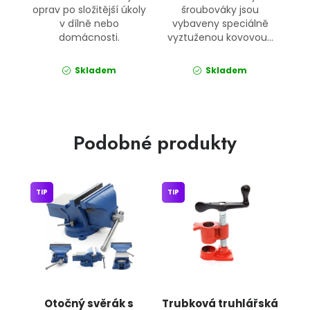
oprav po složitější úkoly
šroubováky jsou
v dílně nebo
vybaveny speciálně
domácnosti.
vyztuženou kovovou...
Skladem
Skladem
Podobné produkty
TIP
TIP
Otočný svěrák s
Trubková truhlářská