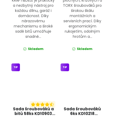
KRAFT&DELE je praktický
plochých, křížových a
a nezbytný nástroj pro
TORX šroubováků pro
každou dílnu, garáž i
širokou škálu
domácnost. Díky
montážních a
nárazovému
servisních prací. Díky
mechanismu a široké
ergonomickým
sadě bitů umožňuje
rukojetím, odolným
snadné...
hrotům a...
Skladem
Skladem
TIP
TIP
Sada šroubováků a
Sada šroubováků
bitů 58ks KD10903
6ks KD10218