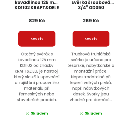
kovadlinou 125 mm
svěrka šroubová
KD1102 KRAFT&DELE
3/4" OD050
ONDRAGON
829 Kč
269 Kč
Otočný svěrák s
Trubková truhlářská
kovadlinou 125 mm
svěrka je určena pro
KD1102 od značky
tesařské, nábytkářské a
KRAFT&DELE je nástroj,
montážní práce.
který slouží k upevnění
Nepostradatelná při
a zajištění pracovního
lepení velkých prvků,
materiálu při
např. nábytkových
řemeslných nebo
desek. Svorky jsou
stavebních pracích.
vhodné pro domácí...
Skladem
Skladem