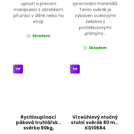
upnutí a precizní
zpracování materiálů.
manipulaci s obrobkem
Tento svěrák je
při práci v dílně nebo na
vybaven ocelovými
stroji.
čelistmi s
protiskluzovými
příčnými...
Skladem
Skladem
TIP
TIP
Rychloupínací
Víceúhlový otočný
páková truhlářská
stolní svěrák 80 mm
svěrka 90kg,
KD10684
200x90mm KD10709
KRAFT&DELE