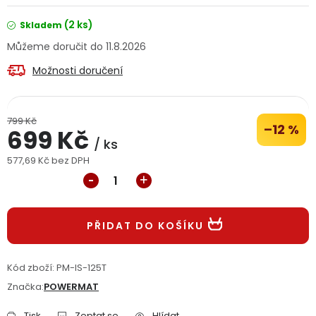
Jaký je aktuální stav mé objednávky?
(2 ks)
Skladem
11.8.2026
Velkoobchodní spolupráce (B2B)
Prodejna nářadí
Možnosti doručení
Servis nářadí
Hodnocení obchodu
799 Kč
Doprava a platba
Váš zákaznický účet
Kontakt
–12 %
699 Kč
/ ks
577,69 Kč bez DPH
PODPORA
Měrná cena:
Reklamační formulář
Odstoupení ve lhůtě 14 dní
PŘIDAT DO KOŠÍKU
Obchodní podmínky
Reklamační řád
Kód zboží:
PM-IS-125T
Podmínky ochrany osobních údajů
Značka:
POWERMAT
Tisk
Zeptat se
Hlídat