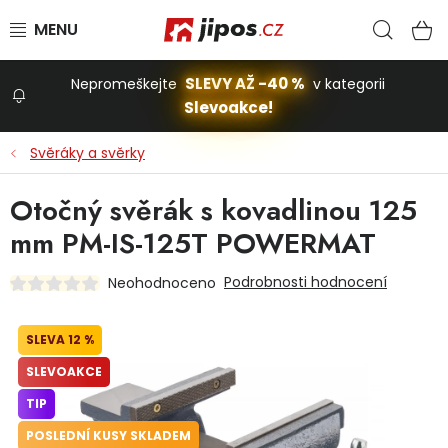
Přejít na obsah
Hled
N
SLEVY AŽ -40 %
Nepromeškejte
v kategorii
Slevoakce!
Slevoakce
Svěráky a svěrky
Zahrada
Otočný svěrák s kovadlinou 125
mm PM-IS-125T POWERMAT
Stavba a dům
Podrobnosti hodnocení
Neohodnoceno
Dílna
12 %
SLEVOAKCE
Domácnost
TIP
POSLEDNÍ KUSY SKLADEM