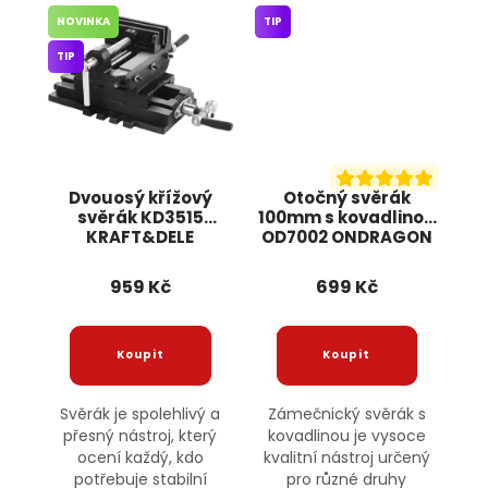
NOVINKA
TIP
TIP
Dvouosý křížový
Otočný svěrák
svěrák KD3515
100mm s kovadlinou
KRAFT&DELE
OD7002 ONDRAGON
959 Kč
699 Kč
Svěrák je spolehlivý a
Zámečnický svěrák s
přesný nástroj, který
kovadlinou je vysoce
ocení každý, kdo
kvalitní nástroj určený
potřebuje stabilní
pro různé druhy