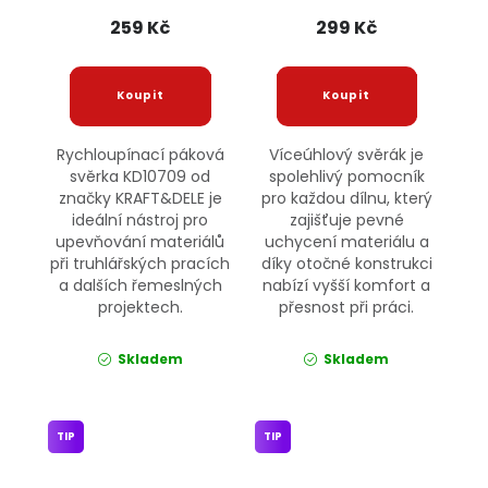
KRAFT&DELE
259 Kč
299 Kč
Rychloupínací páková
Víceúhlový svěrák je
svěrka KD10709 od
spolehlivý pomocník
značky KRAFT&DELE je
pro každou dílnu, který
ideální nástroj pro
zajišťuje pevné
upevňování materiálů
uchycení materiálu a
při truhlářských pracích
díky otočné konstrukci
a dalších řemeslných
nabízí vyšší komfort a
projektech.
přesnost při práci.
Skladem
Skladem
TIP
TIP