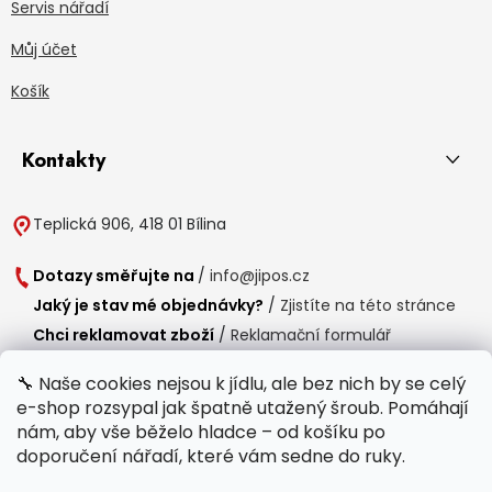
Servis nářadí
Můj účet
Košík
Kontakty
Teplická 906, 418 01 Bílina
Dotazy směřujte na
/
info@jipos.cz
Jaký je stav mé objednávky?
/
Zjistíte na této stránce
Chci reklamovat zboží
/
Reklamační formulář
Chci vrátit zboží do 14 dní
/
Formulář pro vrácení zboží
🔧 Naše cookies nejsou k jídlu, ale bez nich by se celý
e-shop rozsypal jak špatně utažený šroub. Pomáhají
Provozní doba
nám, aby vše běželo hladce – od košíku po
Po-Čt /
8:00 - 15:00
doporučení nářadí, které vám sedne do ruky.
Pá /
7:30 - 14:30