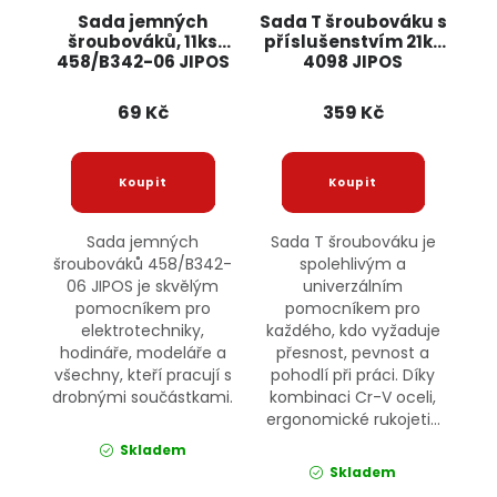
Sada jemných
Sada T šroubováku s
šroubováků, 11ks
příslušenstvím 21ks
458/B342-06 JIPOS
4098 JIPOS
69 Kč
359 Kč
Sada jemných
Sada T šroubováku je
šroubováků 458/B342-
spolehlivým a
06 JIPOS je skvělým
univerzálním
pomocníkem pro
pomocníkem pro
elektrotechniky,
každého, kdo vyžaduje
hodináře, modeláře a
přesnost, pevnost a
všechny, kteří pracují s
pohodlí při práci. Díky
drobnými součástkami.
kombinaci Cr-V oceli,
ergonomické rukojeti...
Skladem
Skladem