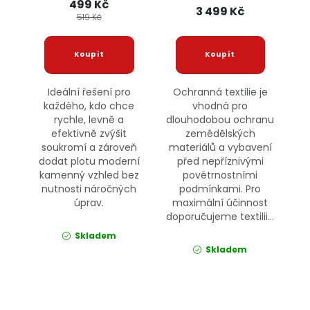
499 Kč
3 499 Kč
519 Kč
Ideální řešení pro
Ochranná textilie je
každého, kdo chce
vhodná pro
rychle, levně a
dlouhodobou ochranu
efektivně zvýšit
zemědělských
soukromí a zároveň
materiálů a vybavení
dodat plotu moderní
před nepříznivými
kamenný vzhled bez
povětrnostními
nutnosti náročných
podmínkami. Pro
úprav.
maximální účinnost
doporučujeme textilii...
Skladem
Skladem