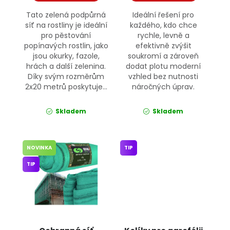
Tato zelená podpůrná
Ideální řešení pro
síť na rostliny je ideální
každého, kdo chce
pro pěstování
rychle, levně a
popínavých rostlin, jako
efektivně zvýšit
jsou okurky, fazole,
soukromí a zároveň
hrách a další zelenina.
dodat plotu moderní
Díky svým rozměrům
vzhled bez nutnosti
2x20 metrů poskytuje...
náročných úprav.
Skladem
Skladem
NOVINKA
TIP
TIP