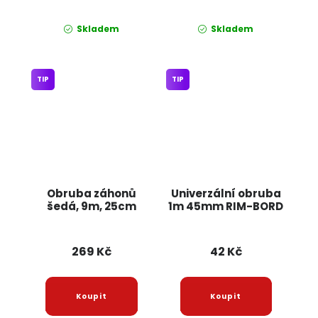
Skladem
Skladem
TIP
TIP
Obruba záhonů
Univerzální obruba
šedá, 9m, 25cm
1m 45mm RIM-BORD
269 Kč
42 Kč