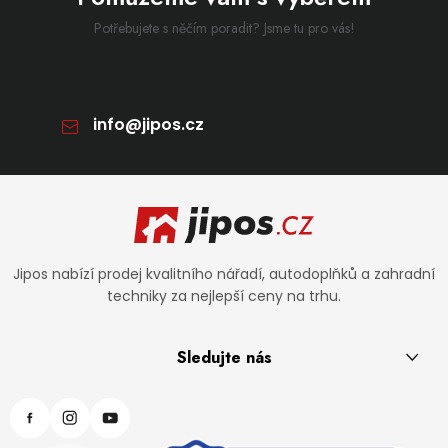
Potřebujete s něčím poradit? Jsme tu pro vás!
info
@
jipos.cz
Zápatí
Jipos nabízí prodej kvalitního nářadí, autodoplňků a zahradní
techniky za nejlepší ceny na trhu.
Sledujte nás