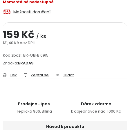
Momentálně nedostupné
Jaký je aktuální stav mé objednávky?
Možnosti doručení
Velkoobchodní spolupráce (B2B)
Prodejna nářadí
159 Kč
/ ks
Servis nářadí
Hodnocení obchodu
131,40 Kč bez DPH
Měrná cena:
Doprava a platba
Váš zákaznický účet
Kontakt
Kód zboží:
BR-OBFB 0915
Značka:
BRADAS
PODPORA
Tisk
Zeptat se
Hlídat
Reklamační formulář
Odstoupení ve lhůtě 14 dní
Obchodní podmínky
Reklamační řád
Prodejna Jipos
Dárek zdarma
Teplická 906, Bílina
k objednávce nad 1 000 Kč
Podmínky ochrany osobních údajů
Návod k produktu