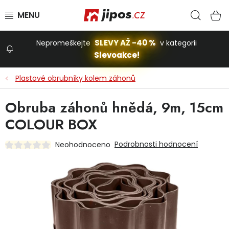
Přejít na obsah
Hled
N
SLEVY AŽ -40 %
Nepromeškejte
v kategorii
Slevoakce!
Slevoakce
Plastové obrubníky kolem záhonů
Zahrada
Obruba záhonů hnědá, 9m, 15cm
COLOUR BOX
Stavba a dům
Podrobnosti hodnocení
Neohodnoceno
Dílna
Domácnost