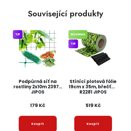
Související produkty
TIP
NOVINKA
TIP
Podpůrná síť na
Stínící plotová fólie
rostliny 2x10m 23978
19cm x 35m, břečťan
JIPOS
R2281 JIPOS
179 Kč
519 Kč