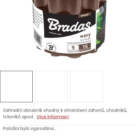
Dětská hřiště
Autodoplňky
Vánoce
Ochranné pomůcky
Fotovoltaika
Výprodej
Značky
Zahradní obrubník vhodný k ohraničení záhonů, chodníků,
trávníků apod.
Více informací
Položka byla vyprodána…