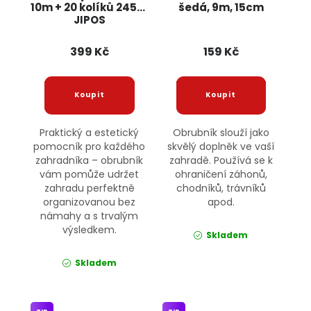
10m + 20 kolíků 24561
šedá, 9m, 15cm
JIPOS
399 Kč
159 Kč
Praktický a estetický
Obrubník slouží jako
pomocník pro každého
skvělý doplněk ve vaší
zahradníka – obrubník
zahradě. Používá se k
vám pomůže udržet
ohraničení záhonů,
zahradu perfektně
chodníků, trávníků
organizovanou bez
apod.
námahy a s trvalým
výsledkem.
Skladem
Skladem