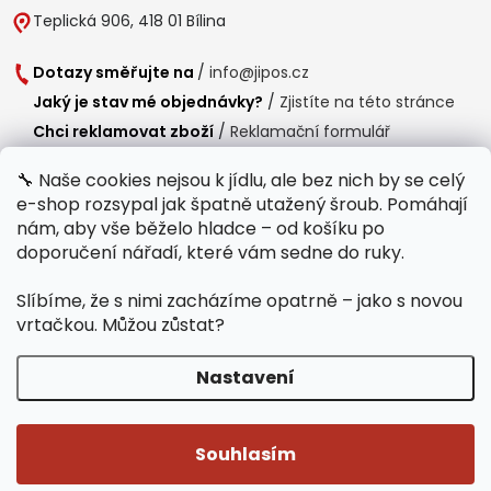
Teplická 906, 418 01 Bílina
Dotazy směřujte na
/
info@jipos.cz
Jaký je stav mé objednávky?
/
Zjistíte na této stránce
Chci reklamovat zboží
/
Reklamační formulář
Chci vrátit zboží do 14 dní
/
Formulář pro vrácení zboží
🔧 Naše cookies nejsou k jídlu, ale bez nich by se celý
e-shop rozsypal jak špatně utažený šroub. Pomáhají
Provozní doba
nám, aby vše běželo hladce – od košíku po
Po-Čt /
8:00 - 15:00
doporučení nářadí, které vám sedne do ruky.
Pá /
7:30 - 14:30
Slíbíme, že s nimi zacházíme opatrně – jako s novou
Polední přestávka /
11:00 - 11:30
vrtačkou. Můžou zůstat?
Nastavení
Copyright 2026
Jipos.cz
. Všechna práva vyhrazena.
Upravit nastavení
cookies
Souhlasím
Běží na Shoptet Premium
/
Webdesign mi-ma.cz
/
Webová analytika a reporting khoder.cz