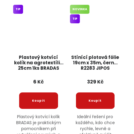
TIP
NOVINKA
TIP
Plastový kotvící
Stínící plotová fólie
kolík na agrotextílie
19cm x 35m, černá
25cm 1ks BRADAS
R2283 JIPOS
6 Kč
329 Kč
Plastový kotvící kolík
Ideální řešení pro
BRADAS je praktickým
každého, kdo chce
pomocníkem při
rychle, levně a