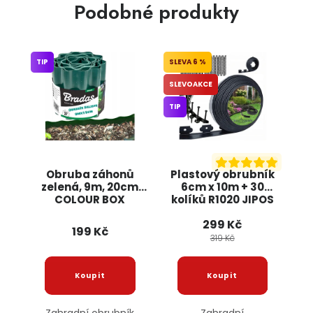
Podobné produkty
TIP
6 %
SLEVOAKCE
TIP
Obruba záhonů
Plastový obrubník
zelená, 9m, 20cm
6cm x 10m + 30
COLOUR BOX
kolíků R1020 JIPOS
299 Kč
199 Kč
319 Kč