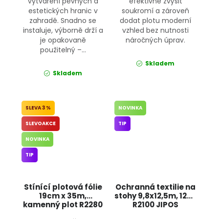
vytváření pevných a
efektivně zvýšit
estetických hranic v
soukromí a zároveň
zahradě. Snadno se
dodat plotu moderní
instaluje, výborně drží a
vzhled bez nutnosti
je opakovaně
náročných úprav.
použitelný –...
Skladem
Skladem
3 %
NOVINKA
SLEVOAKCE
TIP
NOVINKA
TIP
Stínící plotová fólie
Ochranná textilie na
19cm x 35m,
stohy 9,8x12,5m, 120g
kamenný plot R2280
R2100 JIPOS
JIPOS