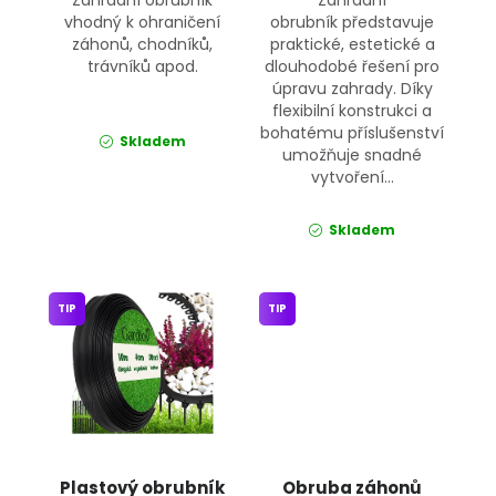
Zahradní obrubník
Zahradní
vhodný k ohraničení
obrubník představuje
záhonů, chodníků,
praktické, estetické a
trávníků apod.
dlouhodobé řešení pro
úpravu zahrady. Díky
flexibilní konstrukci a
bohatému příslušenství
Skladem
umožňuje snadné
vytvoření...
Skladem
TIP
TIP
Plastový obrubník
Obruba záhonů