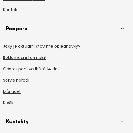
Kontakt
Podpora
Jaký je aktuální stav mé objednávky?
Reklamační formulář
Odstoupení ve lhůtě 14 dní
Servis nářadí
Můj účet
Košík
Kontakty