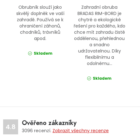
Obrubník slouží jako
Zahradní obruba
skvělý doplněk ve vaší
BRADAS RIM-BORD je
zahradě. Používá se k
chytré a ekologické
ohraničení záhonů,
řešení pro každého, kdo
chodníků, trávníků
chce mít zahradu čistě
apod.
oddělenou, přehlednou
a snadno
udržovatelnou. Díky
Skladem
flexibilnímu a
odolnému...
Skladem
Ověřeno zákazníky
4.8
3096
recenzí.
Zobrazit všechny recenze