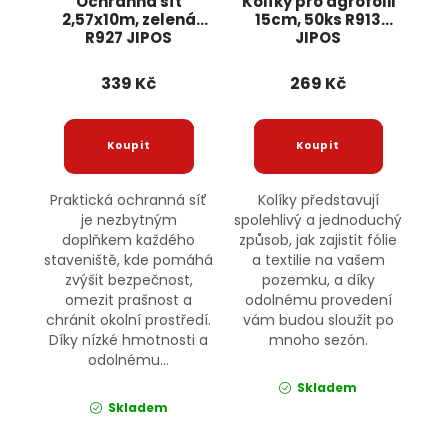
Ochranná síť
Kolíky pro agrofólii
2,57x10m, zelená
15cm, 50ks R913
R927 JIPOS
JIPOS
339 Kč
269 Kč
Praktická ochranná síť
Kolíky představují
je nezbytným
spolehlivý a jednoduchý
doplňkem každého
způsob, jak zajistit fólie
staveniště, kde pomáhá
a textilie na vašem
zvýšit bezpečnost,
pozemku, a díky
omezit prašnost a
odolnému provedení
chránit okolní prostředí.
vám budou sloužit po
Díky nízké hmotnosti a
mnoho sezón.
odolnému...
Skladem
Skladem