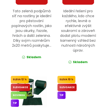
Tato zelená podpůrná
Ideální řešení pro
síť na rostliny je ideální
každého, kdo chce
pro pěstování
rychle, levně a
popínavých rostlin, jako
efektivně zvýšit
jsou okurky, fazole,
soukromí a zároveň
hrách a další zelenina.
dodat plotu moderní
Díky svým rozměrům
kamenný vzhled bez
2x20 metrů poskytuje...
nutnosti náročných
úprav.
Skladem
Skladem
12 %
10 %
SLEVOAKCE
SLEVOAKCE
NOVINKA
TIP
TIP