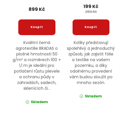
BRADAS
199 Kč
899 Kč
269 Kč
Kvalitní černá
Kolíky představují
agrotextilie BRADAS o
spolehlivý a jednoduchý
plošné hmotnosti 50
způsob, jak zajistit fólie
g/m² a rozměrech 100 ×
a textilie na vašem
1,1 m je ideální pro
pozemku, a díky
potlačení růstu plevele
odolnému provedení
a ochranu půdy v
vám budou sloužit po
zahradách, sadech,
mnoho sezón.
sklenících či...
Skladem
Skladem