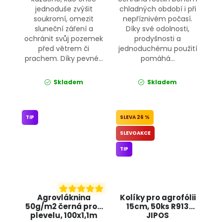
jednoduše zvýšit
chladných období i při
soukromí, omezit
nepříznivém počasí.
sluneční záření a
Díky své odolnosti,
ochránit svůj pozemek
prodyšnosti a
před větrem či
jednoduchému použití
prachem. Díky pevné...
pomáhá...
Skladem
Skladem
TIP
26 %
SLEVOAKCE
TIP
Agrovláknina
Kolíky pro agrofólii
50g/m2 černá proti
15cm, 50ks R913
plevelu, 100x1,1m
JIPOS