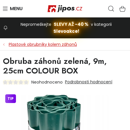
Přejít na obsah
Hled
N
SLEVY AŽ -40 %
Nepromeškejte
v kategorii
Slevoakce!
Slevoakce
Plastové obrubníky kolem záhonů
Zahrada
Obruba záhonů zelená, 9m,
25cm COLOUR BOX
Stavba a dům
Podrobnosti hodnocení
Neohodnoceno
Dílna
TIP
Domácnost