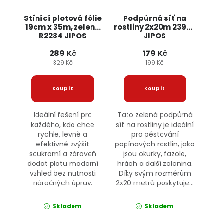
Stínící plotová fólie
Podpůrná síť na
19cm x 35m, zelená
rostliny 2x20m 23980
R2284 JIPOS
JIPOS
289 Kč
179 Kč
329 Kč
199 Kč
Ideální řešení pro
Tato zelená podpůrná
každého, kdo chce
síť na rostliny je ideální
rychle, levně a
pro pěstování
efektivně zvýšit
popínavých rostlin, jako
soukromí a zároveň
jsou okurky, fazole,
dodat plotu moderní
hrách a další zelenina.
vzhled bez nutnosti
Díky svým rozměrům
náročných úprav.
2x20 metrů poskytuje...
Skladem
Skladem