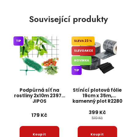
Související produkty
TIP
23 %
SLEVOAKCE
NOVINKA
TIP
Podpůrná síť na
Stínící plotová fólie
rostliny 2x10m 23978
19cm x 35m,
JIPOS
kamenný plot R2280
JIPOS
399 Kč
179 Kč
519 Kč