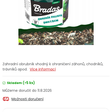
Dětská hřiště
Autodoplňky
Vánoce
Ochranné pomůcky
Fotovoltaika
Zahradní obrubník vhodný k ohraničení záhonů, chodníků,
trávníků apod.
Více informací
Výprodej
(>5 ks)
Skladem
Značky
11.8.2026
Možnosti doručení