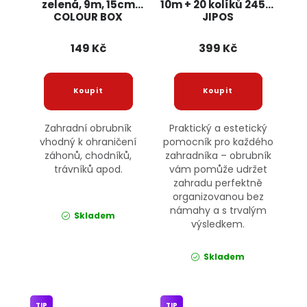
zelená, 9m, 15cm
10m + 20 kolíků 24561
COLOUR BOX
JIPOS
149 Kč
399 Kč
Zahradní obrubník
Praktický a estetický
vhodný k ohraničení
pomocník pro každého
záhonů, chodníků,
zahradníka – obrubník
trávníků apod.
vám pomůže udržet
zahradu perfektně
organizovanou bez
námahy a s trvalým
Skladem
výsledkem.
Skladem
TIP
TIP