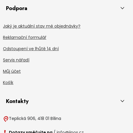
Podpora
Jaký je aktuální stav mé objednávky?
Reklamační formulář
Odstoupení ve lhůtě 14 dní
Servis nářadí
Můj účet
Košík
Kontakty
Teplická 906, 418 01 Bílina
Dotazy směřujte na
/
info@jipos.cz