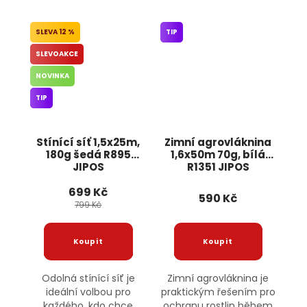
12 %
TIP
SLEVOAKCE
NOVINKA
TIP
Stínící síť 1,5x25m,
Zimní agrovláknina
180g šedá R895
1,6x50m 70g, bílá
JIPOS
R1351 JIPOS
699 Kč
590 Kč
799 Kč
Odolná stínící síť je
Zimní agrovláknina je
ideální volbou pro
praktickým řešením pro
každého, kdo chce
ochranu rostlin během