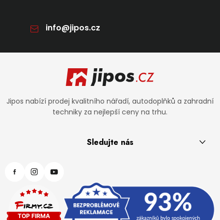
info
@
jipos.cz
Zápatí
Jipos nabízí prodej kvalitního nářadí, autodoplňků a zahradní
techniky za nejlepší ceny na trhu.
Sledujte nás