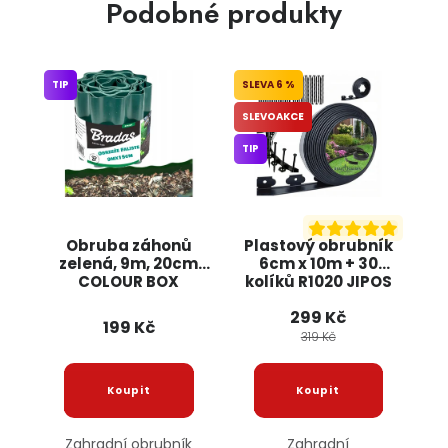
Podobné produkty
TIP
6 %
SLEVOAKCE
TIP
Obruba záhonů
Plastový obrubník
zelená, 9m, 20cm
6cm x 10m + 30
COLOUR BOX
kolíků R1020 JIPOS
299 Kč
199 Kč
319 Kč
Zahradní obrubník
Zahradní