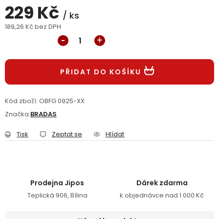
229 Kč
Jaký je aktuální stav mé objednávky?
/ ks
189,26 Kč bez DPH
Měrná cena:
Velkoobchodní spolupráce (B2B)
Prodejna nářadí
Servis nářadí
Hodnocení obchodu
PŘIDAT DO KOŠÍKU
Doprava a platba
Váš zákaznický účet
Kontakt
Kód zboží:
OBFG 0925-XX
PODPORA
Značka:
BRADAS
Tisk
Zeptat se
Hlídat
Reklamační formulář
Odstoupení ve lhůtě 14 dní
Obchodní podmínky
Reklamační řád
Prodejna Jipos
Dárek zdarma
Podmínky ochrany osobních údajů
Teplická 906, Bílina
k objednávce nad 1 000 Kč