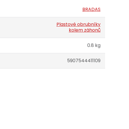
BRADAS
Plastové obrubníky
kolem záhonů
0.8 kg
5907544411109