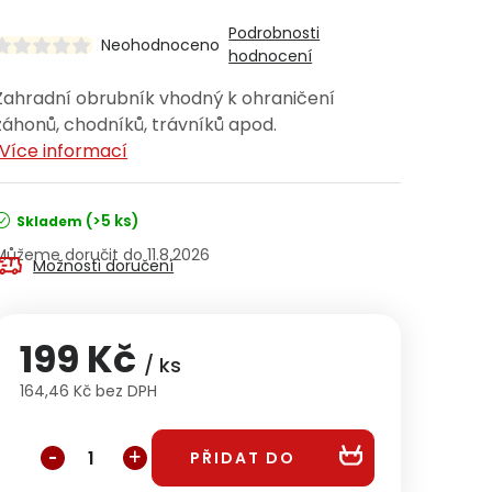
Podrobnosti
Neohodnoceno
hodnocení
Zahradní obrubník vhodný k ohraničení
záhonů, chodníků, trávníků apod.
Více informací
(>5 ks)
Skladem
11.8.2026
Možnosti doručení
199 Kč
/ ks
164,46 Kč bez DPH
Měrná cena:
PŘIDAT DO