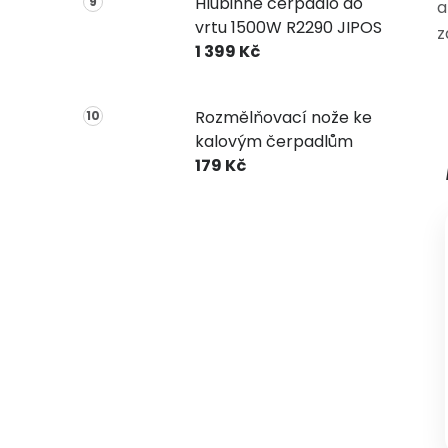
Hlubinné čerpadlo do
a
vrtu 1500W R2290 JIPOS
z
1 399 Kč
Rozmělňovací nože ke
kalovým čerpadlům
179 Kč