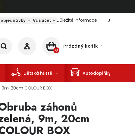
Důležité informace
Jaký je aktu
 objednávky
Váš účet
Prázdný košík
NÁKUPNÍ KOŠÍK
Dětská hřiště
Autodoplňky
á, 9m, 20cm COLOUR BOX
Obruba záhonů
zelená, 9m, 20cm
COLOUR BOX