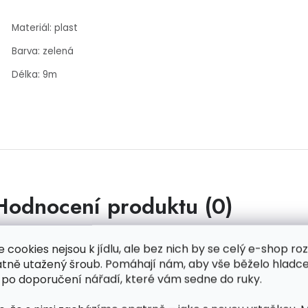
Materiál: plast
Barva: zelená
Délka: 9m
Hodnocení produktu (0)
uďte první, kdo napíše příspěvek k této položce.
e cookies nejsou k jídlu, ale bez nich by se celý e-shop ro
atně utažený šroub. Pomáhají nám, aby vše běželo hladce
 po doporučení nářadí, které vám sedne do ruky.
PŘIDAT HODNOCENÍ