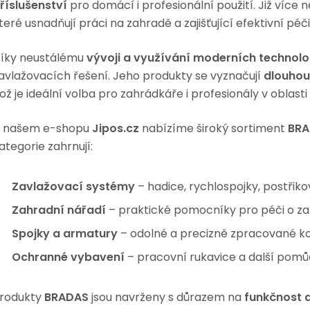
říslušenství
pro domácí i profesionální použití. Již více 
teré usnadňují práci na zahradě a zajišťující efektivní péči 
íky neustálému
vývoji a využívání moderních technolo
avlažovacích řešení. Jeho produkty se vyznačují
dlouhou 
ož je ideální volba pro zahrádkáře i profesionály v oblasti
 našem e-shopu
Jipos.cz
nabízíme široký sortiment
BRA
ategorie zahrnují:
Zavlažovací systémy
– hadice, rychlospojky, postřiko
Zahradní nářadí
– praktické pomocníky pro péči o za
Spojky a armatury
– odolné a precizně zpracované k
Ochranné vybavení
– pracovní rukavice a další pomů
rodukty
BRADAS
jsou navrženy s důrazem na
funkčnost a