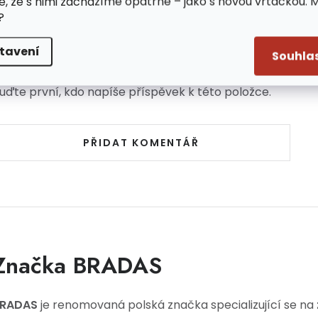
e, že s nimi zacházíme opatrně – jako s novou vrtačkou. 
?
tavení
Souhla
uďte první, kdo napíše příspěvek k této položce.
PŘIDAT KOMENTÁŘ
Značka BRADAS
RADAS
je renomovaná polská značka specializující se na