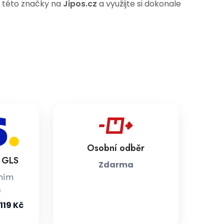
u této značky na
Jipos.cz
a využijte si dokonale
Osobní odběr
a GLS
Zdarma
jním
č
119 Kč