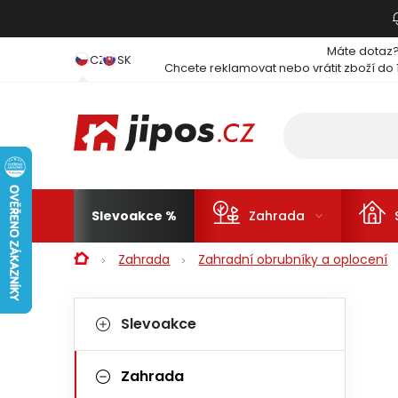
Přejít na obsah
Máte dotaz
CZ
SK
Chcete reklamovat nebo vrátit zboží do 
Slevoakce
Zahrada
Domů
Zahrada
Zahradní obrubníky a oplocení
Postranní panel
Kategorie
Přeskočit kategorie
Slevoakce
Zahrada