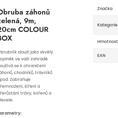
Značka
Obruba záhonů
zelená, 9m,
Kategorie
20cm COLOUR
BOX
Hmotnost
brubník slouží jako skvělý
EAN
oplněk ve vaší zahradě.
oužívá se k ohraničení
áhonů, chodníků, trávníků
pod. Zabraňuje
řemnožení, šíření a
řerůstání trávy, kořenů a
levele.
arametry: