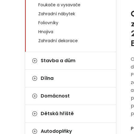
Foukače a vysavače
Zahradní nábytek
Foliovníky
Hnojiva
Zahradní dekorace
O
Stavba a dům
d
P
Dílna
z
a
Domácnost
p
p
Dětská hřiště
p
P
Autodoplňky