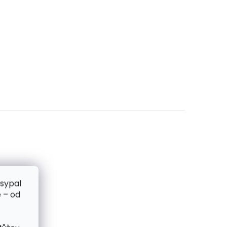
zsypal
 – od