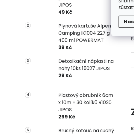
Slíbím
JIPOS
zůstat
49 Kč
Nas
Plynová kartuše Alpen
Camping IK1004 227 g
B
400 ml POWERMAT
39 Kč
Detoxikační náplasti na
nohy 10ks 15027 JIPOS
29 Kč
Plastový obrubník 6cm
x 10m + 30 kolíků R1020
JIPOS
299 Kč
B
Brusný kotouč na suchý