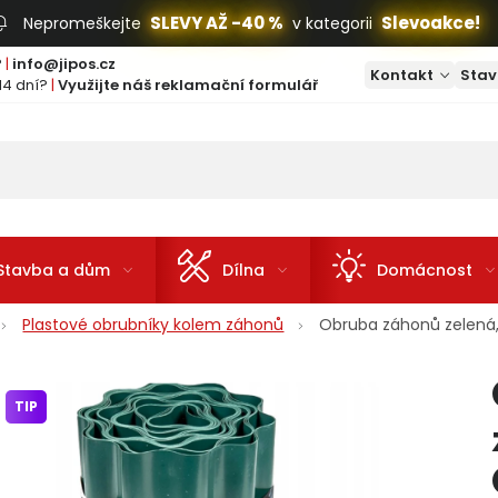
SLEVY AŽ -40 %
Slevoakce!
Nepromeškejte
v kategorii
?
|
info@jipos.cz
Kontakt
Stav
14 dní?
|
Využijte náš reklamační formulář
Stavba a dům
Dílna
Domácnost
Plastové obrubníky kolem záhonů
Obruba záhonů zelen
TIP