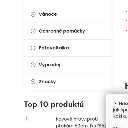
Vánoce
Ochranné pomůcky
Fotovoltaika
Výprodej
Značky
B
Top 10 produktů
🔧 Naš
jak šp
košíku
Kovové hroty proti
ptákům 50cm, 1ks R1523