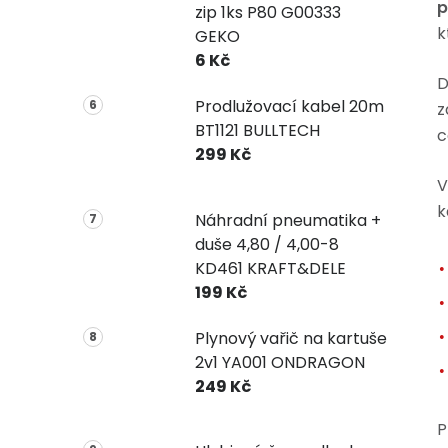
p
zip 1ks P80 G00333
k
GEKO
6 Kč
D
Prodlužovací kabel 20m
z
BT1121 BULLTECH
c
299 Kč
V
k
Náhradní pneumatika +
duše 4,80 / 4,00-8
KD461 KRAFT&DELE
199 Kč
Plynový vařič na kartuše
2v1 YA001 ONDRAGON
249 Kč
P