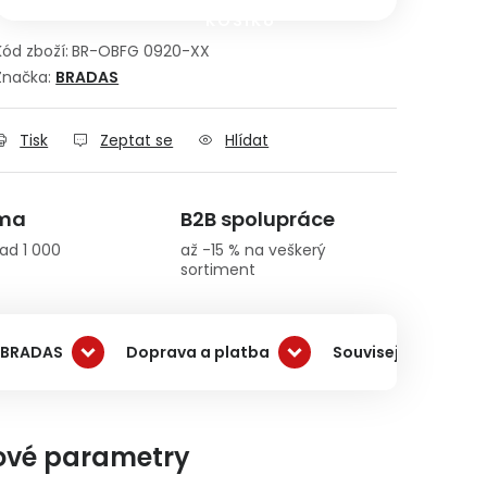
KOŠÍKU
Kód zboží:
BR-OBFG 0920-XX
Značka:
BRADAS
Tisk
Zeptat se
Hlídat
rma
B2B spolupráce
ad 1 000
až -15 % na veškerý
sortiment
 BRADAS
Doprava a platba
Související produkt
ové parametry