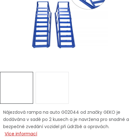
Dětská hřiště
Autodoplňky
Vánoce
Ochranné pomůcky
Fotovoltaika
Výprodej
Značky
Nájezdová rampa na auto G02044 od značky GEKO je
dodávána v sadě po 2 kusech a je navržena pro snadné a
bezpečné zvedání vozidel při údržbě a opravách.
Více informací