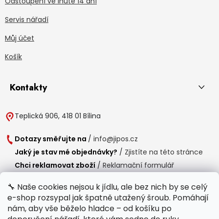
Odstoupení ve lhůtě 14 dní
Servis nářadí
Můj účet
Košík
Kontakty
Teplická 906, 418 01 Bílina
Dotazy směřujte na
/
info@jipos.cz
Jaký je stav mé objednávky?
/
Zjistíte na této stránce
Chci reklamovat zboží
/
Reklamační formulář
Chci vrátit zboží do 14 dní
/
Formulář pro vrácení zboží
🔧 Naše cookies nejsou k jídlu, ale bez nich by se celý
e-shop rozsypal jak špatně utažený šroub. Pomáhají
Provozní doba
nám, aby vše běželo hladce – od košíku po
Po-Čt /
8:00 - 15:00