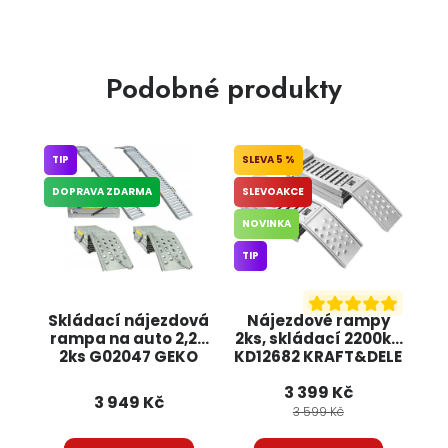
Podobné produkty
TIP
5 %
DOPRAVA ZDARMA
SLEVOAKCE
NOVINKA
TIP
Skládací nájezdová
Nájezdové rampy
rampa na auto 2,2T
2ks, skládací 2200kg
2ks G02047 GEKO
KD12682 KRAFT&DELE
3 399 Kč
3 949 Kč
3 599 Kč