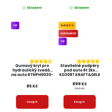
Skladem
Skladem
TIP
6 %
SLEVOAKCE
TIP
Gumový kryt pro
Stavitelné podpěry
hydraulický zvedák
pod auto 6t 2ks
na auto RTNPH0030-
KD3097 KRAFT&DELE
N POWERMAT
899 Kč
85 Kč
966 Kč