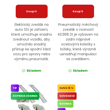
Elektrický zvedák na
Pneumatický měchový
auto 12V je zařízení,
zvedák o nosnosti
které umožňuje snadno
KD368 2t je vybaven na
zvednout vozidlo, aby
zadní nápravě
umožnilo snadný
ocelovými kolečky s
přístup ke spodní části
ložisky, které výrazně
vozu pro opravy nebo
usnadňují manipulaci
výměnu pneumatik.
se zvedákem.
Skladem
Skladem
TIP
16 %
DOPRAVA ZDARMA
SLEVOAKCE
NOVINKA