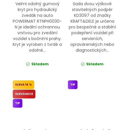
Velmi odolný gumový
Sada dvou výškově
kryt pro hydraulický
stavitelných podpěr
zvedák na auto
KD3097 od značky
POWERMAT RTNPH0030-
KRAFT&DELE je určena
N je ideální ochrannou
pro bezpečné a stabilní
vrstvou pro zvedání
podepření vozidel při
vozidel s bočními prahy.
servisních,
Kryt je vyroben z tvrdé a
opravárenských nebo
odolné...
diagnostických...
Skladem
Skladem
14 %
TIP
SLEVOAKCE
TIP