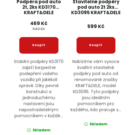
Podpěra pod auto
Stavitelné podpěry
2t, 2ks KD3170
pod auto 2t 2ks
KRAFT&DELE
KD3095 KRAFT&DELE
469 Kč
599 Kč
549 Kč
Stabilní podpěry KD3170
Nabízíme vám vysoce
zajistí bezpečné
kvalitní stavitelné
podepření vašeho
podpěry pod auto od
vozidla při jakékoli
renomované značky
opravě. Díky pevné
KRAFT&DELE, model
konstrukci a
KD3095. Tyto podpěry
jednoduchému
jsou ideálním
nastavení jsou
pomocníkem pro
nepostradatelným
každého, kdo pracuje s...
pomocníkem v každé...
Skladem
Skladem