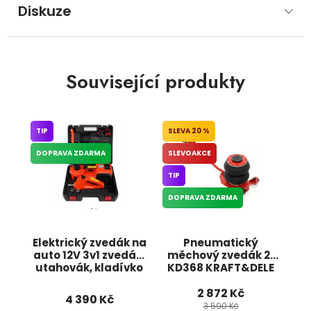
Diskuze
Související produkty
TIP
20 %
DOPRAVA ZDARMA
SLEVOAKCE
TIP
DOPRAVA ZDARMA
Elektrický zvedák na
Pneumatický
auto 12V 3v1 zvedák,
měchový zvedák 2t
utahovák, kladívko
KD368 KRAFT&DELE
na okno BX478
2 872 Kč
BOXER
4 390 Kč
3 590 Kč