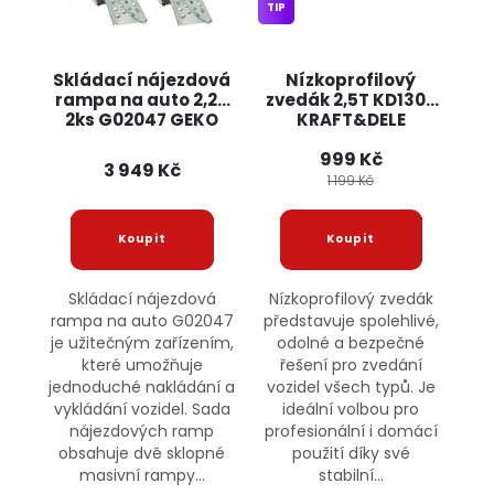
TIP
Skládací nájezdová
Nízkoprofilový
rampa na auto 2,2T
zvedák 2,5T KD1306
2ks G02047 GEKO
KRAFT&DELE
999 Kč
3 949 Kč
1 199 Kč
Skládací nájezdová
Nízkoprofilový zvedák
rampa na auto G02047
představuje spolehlivé,
je užitečným zařízením,
odolné a bezpečné
které umožňuje
řešení pro zvedání
jednoduché nakládání a
vozidel všech typů. Je
vykládání vozidel. Sada
ideální volbou pro
nájezdových ramp
profesionální i domácí
obsahuje dvě sklopné
použití díky své
masivní rampy...
stabilní...