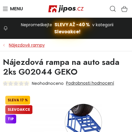
Přejít na obsah
Hled
N
SLEVY AŽ -40 %
Nepromeškejte
v kategorii
Slevoakce!
Slevoakce
Nájezdové rampy
Zahrada
Nájezdová rampa na auto sada
2ks G02044 GEKO
Stavba a dům
Podrobnosti hodnocení
Neohodnoceno
Dílna
17 %
SLEVOAKCE
Domácnost
TIP