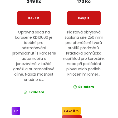
249 Kč
170 Kč
Opravná sada na
Plastová obrysová
karoserie KD10660 je
šablona šíře 250 mm
ideální pro
pro přenášení tvarů
odstraňování
profilů předmětů.
promáčknutí z karoserie
Praktická pomůcka
automobilu a
například pro karosáře,
jenezbytná v každé
nebo při pokládání
garáži a automobilové
plovoucích podlah.
dílně. Nabízí možnost
Přiložením lamel...
snadno a...
Skladem
Skladem
TIP
18 %