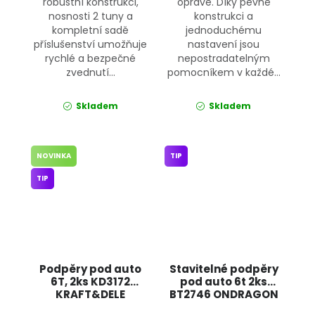
robustní konstrukci,
opravě. Díky pevné
nosnosti 2 tuny a
konstrukci a
kompletní sadě
jednoduchému
příslušenství umožňuje
nastavení jsou
rychlé a bezpečné
nepostradatelným
zvednutí...
pomocníkem v každé...
Skladem
Skladem
NOVINKA
TIP
TIP
Podpěry pod auto
Stavitelné podpěry
6T, 2ks KD3172
pod auto 6t 2ks
KRAFT&DELE
BT2746 ONDRAGON