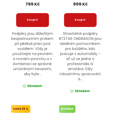
799 Kč
999 Kč
Podpěry jsou důležitým
Stravitelné podpěry
bezpečnostním prvkem
BT2746 ONDRAGON jsou
při jakékoli práci pod
ideálním pomocníkem
vozidlem. Vždy je
pro každého, kdo
používejte na pevném
pracuje s automobily –
a rovném povrchu a v
ať už se jedná o
kombinaci se správně
profesionála či
umístěným heverem,
amatéra. Díky
aby byla...
robustnímu zpracování
a...
Skladem
Skladem
25 %
NOVINKA