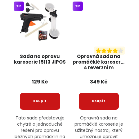
TIP
TIP
Sada na opravu
Opravná sada na
karoserie 15113 JIPOS
promáčklé karoserie
s reverzním
kladivem KD10662
KRAFT&DELE
129 Kč
349 Kč
Tato sada představuje
Opravná sada na
chytré a jednoduché
promáčklé karoserie je
řešení pro opravu
užitečný nástroj, který
běžných promáčklin na
umožňuje opravit