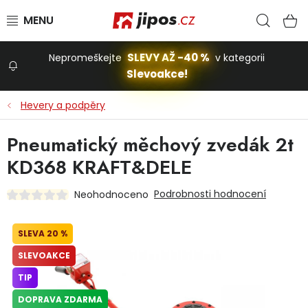
Přejít na obsah
Hled
N
SLEVY AŽ -40 %
Nepromeškejte
v kategorii
Slevoakce!
Slevoakce
Hevery a podpěry
Zahrada
Pneumatický měchový zvedák 2t
KD368 KRAFT&DELE
Stavba a dům
Podrobnosti hodnocení
Neohodnoceno
Dílna
20 %
SLEVOAKCE
Domácnost
TIP
DOPRAVA ZDARMA