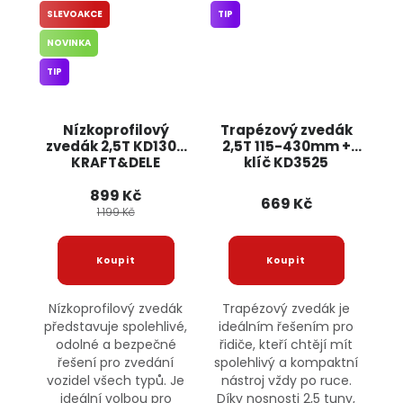
SLEVOAKCE
TIP
NOVINKA
TIP
Nízkoprofilový
Trapézový zvedák
zvedák 2,5T KD1306
2,5T 115-430mm +
KRAFT&DELE
klíč KD3525
KRAFT&DELE
899 Kč
669 Kč
1 199 Kč
Nízkoprofilový zvedák
Trapézový zvedák je
představuje spolehlivé,
ideálním řešením pro
odolné a bezpečné
řidiče, kteří chtějí mít
řešení pro zvedání
spolehlivý a kompaktní
vozidel všech typů. Je
nástroj vždy po ruce.
ideální volbou pro
Díky nosnosti 2,5 tuny,