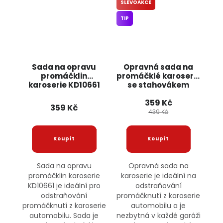
SLEVOAKCE
TIP
Sada na opravu
Opravná sada na
promáčklin
promáčklé karoserie
karoserie KD10661
se stahovákem
KRAFT&DELE
KD10663
359 Kč
KRAFT&DELE
359 Kč
439 Kč
Sada na opravu
Opravná sada na
promáčklin karoserie
karoserie je ideální na
KD10661 je ideální pro
odstraňování
odstraňování
promáčknutí z karoserie
promáčknutí z karoserie
automobilu a je
automobilu. Sada je
nezbytná v každé garáži