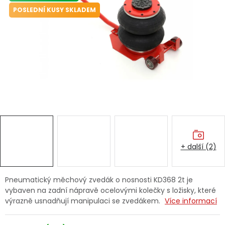
Dětská hřiště
POSLEDNÍ KUSY SKLADEM
Autodoplňky
Vánoce
Ochranné pomůcky
Fotovoltaika
+ další (2)
Výprodej
Značky
Pneumatický měchový zvedák o nosnosti KD368 2t je
vybaven na zadní nápravě ocelovými kolečky s ložisky, které
výrazně usnadňují manipulaci se zvedákem.
Více informací