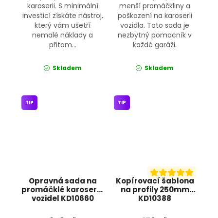
karoserii. S minimální
menší promáčkliny a
investicí získáte nástroj,
poškození na karoserii
který vám ušetří
vozidla. Tato sada je
nemalé náklady a
nezbytný pomocník v
přitom...
každé garáži.
Skladem
Skladem
TIP
TIP
Opravná sada na
Kopírovací šablona
promáčklé karoserie
na profily 250mm
vozidel KD10660
KD10388
KRAFT&DELE
KRAFT&DELE