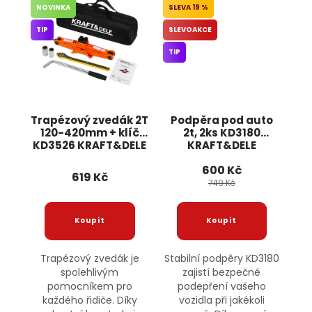
NOVINKA
19 %
TIP
SLEVOAKCE
TIP
Trapézový zvedák 2T
Podpěra pod auto
120-420mm + klíč
2t, 2ks KD3180
KD3526 KRAFT&DELE
KRAFT&DELE
600 Kč
619 Kč
749 Kč
Trapézový zvedák je
Stabilní podpěry KD3180
spolehlivým
zajistí bezpečné
pomocníkem pro
podepření vašeho
každého řidiče. Díky
vozidla při jakékoli