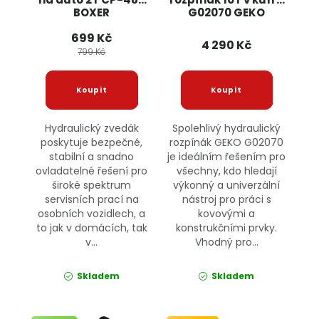
BOXER
G02070 GEKO
699 Kč
4 290 Kč
799 Kč
Hydraulický zvedák
Spolehlivý hydraulický
poskytuje bezpečné,
rozpínák GEKO G02070
stabilní a snadno
je ideálním řešením pro
ovladatelné řešení pro
všechny, kdo hledají
široké spektrum
výkonný a univerzální
servisních prací na
nástroj pro práci s
osobních vozidlech, a
kovovými a
to jak v domácích, tak
konstrukčními prvky.
v...
Vhodný pro...
Skladem
Skladem