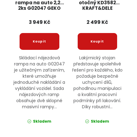
rampa na auto 2,2T
otočný KD3582
2ks G02047 GEKO
KRAFT&DELE
3 949 Kč
2 499 Kč
Skládací nájezdová
Lakýrnický stojan
rampa na auto G02047
představuje spolehlivé
je užitečným zařízením,
řešení pro každého, kdo
které umožňuje
požaduje bezpečné
jednoduché nakládání a
uchycení dílů,
vykládání vozidel. Sada
pohodlnou manipulaci
nájezdových ramp
a kvalitní pracovní
obsahuje dvě sklopné
podmínky při lakování.
masivní rampy...
Díky robustní...
Skladem
Skladem