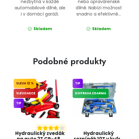
nezbytná v každé
nebo opravárenské
automobilové dílně, ale
dílně. Nabízí možnost
i v domácí garáži.
snadno a efektivně...
Skladem
Skladem
Podobné produkty
12 %
TIP
SLEVOAKCE
DOPRAVA ZDARMA
TIP
Hydraulický zvedák
Hydraulický
na auto 2T CP-480
rozpínák 10T v kufru