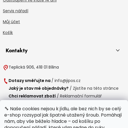
Servis nářadí
Můj účet
Košík
Kontakty
Teplická 906, 418 01 Bílina
Dotazy směřujte na
/
info@jipos.cz
Jaký je stav mé objednávky?
/
Zjistíte na této stránce
Chci reklamovat zboží
/
Reklamační formulář
Chci vrátit zboží do 14 dní
/
Formulář pro vrácení zboží
🔧 Naše cookies nejsou k jídlu, ale bez nich by se celý
e-shop rozsypal jak špatně utažený šroub. Pomáhají
Provozní doba
nám, aby vše běželo hladce – od košíku po
Po-Čt /
8:00 - 15:00
doporučení nářadí, které vám sedne do ruky.