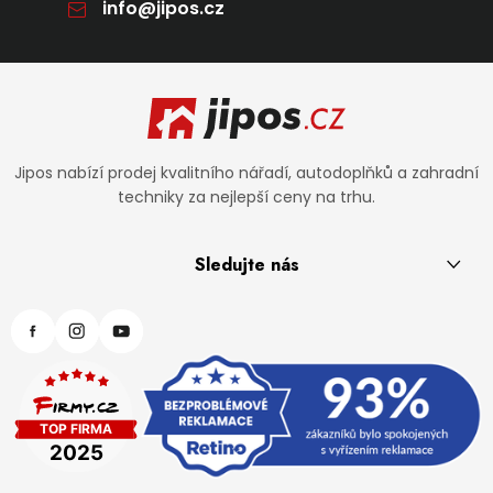
info
@
jipos.cz
Zápatí
Jipos nabízí prodej kvalitního nářadí, autodoplňků a zahradní
techniky za nejlepší ceny na trhu.
Sledujte nás