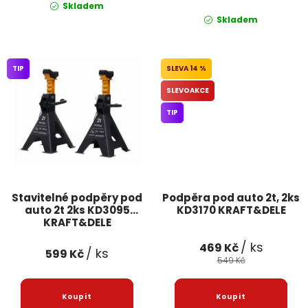
Skladem
Skladem
TIP
14 %
SLEVOAKCE
TIP
Stavitelné podpěry pod
Podpěra pod auto 2t, 2ks
auto 2t 2ks KD3095
KD3170 KRAFT&DELE
KRAFT&DELE
/ ks
469 Kč
/ ks
599 Kč
549 Kč