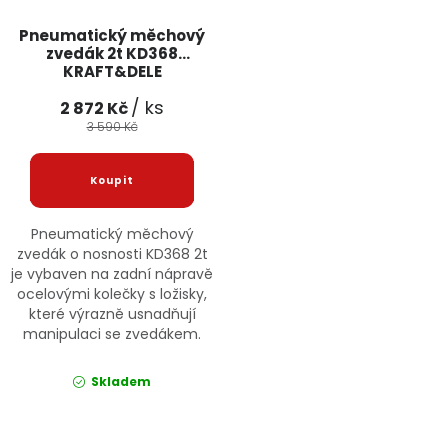
Pneumatický měchový
zvedák 2t KD368
KRAFT&DELE
/ ks
2 872 Kč
3 590 Kč
Pneumatický měchový
zvedák o nosnosti KD368 2t
je vybaven na zadní nápravě
ocelovými kolečky s ložisky,
které výrazně usnadňují
manipulaci se zvedákem.
Skladem