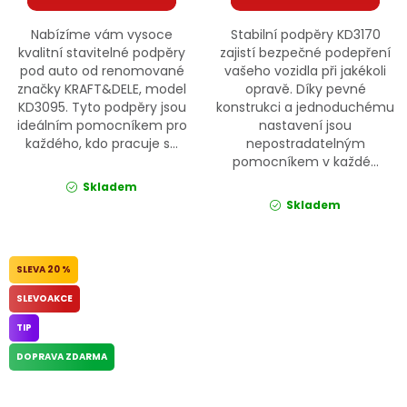
Nabízíme vám vysoce
Stabilní podpěry KD3170
kvalitní stavitelné podpěry
zajistí bezpečné podepření
pod auto od renomované
vašeho vozidla při jakékoli
značky KRAFT&DELE, model
opravě. Díky pevné
KD3095. Tyto podpěry jsou
konstrukci a jednoduchému
ideálním pomocníkem pro
nastavení jsou
každého, kdo pracuje s...
nepostradatelným
pomocníkem v každé...
Skladem
Skladem
20 %
SLEVOAKCE
TIP
DOPRAVA ZDARMA