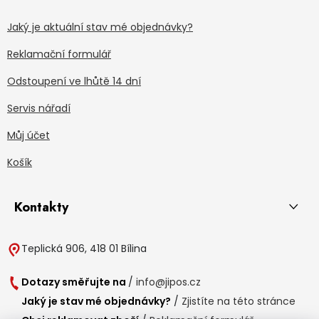
Jaký je aktuální stav mé objednávky?
Reklamační formulář
Odstoupení ve lhůtě 14 dní
Servis nářadí
Můj účet
Košík
Kontakty
Teplická 906, 418 01 Bílina
Dotazy směřujte na
/
info@jipos.cz
Jaký je stav mé objednávky?
/
Zjistíte na této stránce