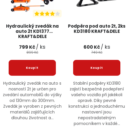
Hydraulický zvedák na
Podpěra pod auto 2t, 2ks
auto 2t KD1377
KD3180 KRAFT&DELE
KRAFT&DELE
/ ks
/ ks
799 Kč
600 Kč
899 Kč
749 Kč
Hydraulický zvedák na auto s
Stabilní podpěry KD3180
nosností 2t je určen pro
zajistí bezpečné podepření
zvedání automobilů do výšky
vašeho vozidla při jakékoli
od 130mm do 300mm.
opravě. Díky pevné
Zvedák je vyroben z pevných
konstrukci a jednoduchému
materiálů zajišťujících
nastavení jsou
dlouhou životnost a...
nepostradatelným
pomocníkem v každé...