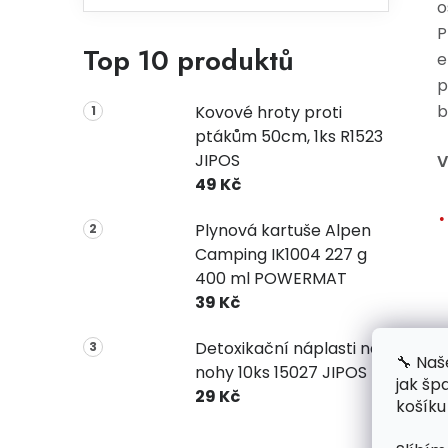
o
P
Top 10 produktů
e
p
b
Kovové hroty proti
ptákům 50cm, 1ks R1523
JIPOS
V
49 Kč
Plynová kartuše Alpen
Camping IK1004 227 g
400 ml POWERMAT
39 Kč
Detoxikační náplasti na
🔧 Naš
nohy 10ks 15027 JIPOS
jak šp
29 Kč
košíku