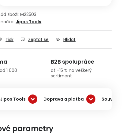
Kód zboží:
M22503
Značka:
Jipos Tools
Tisk
Zeptat se
Hlídat
rma
B2B spolupráce
ad 1 000
až -15 % na veškerý
sortiment
Jipos Tools
Doprava a platba
Související pro
ové parametry