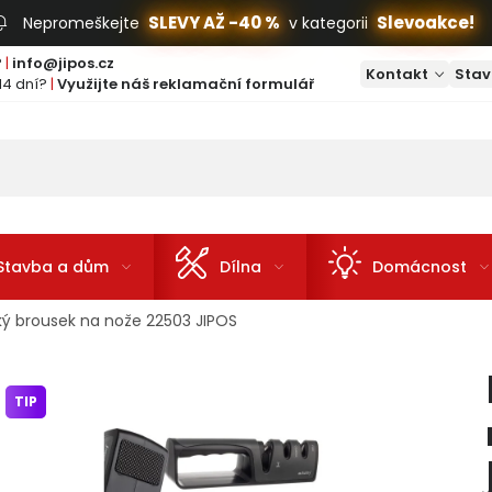
SLEVY AŽ -40 %
Slevoakce!
Nepromeškejte
v kategorii
?
|
info@jipos.cz
Kontakt
Stav
14 dní?
|
Využijte náš reklamační formulář
Stavba a dům
Dílna
Domácnost
ý brousek na nože 22503 JIPOS
TIP