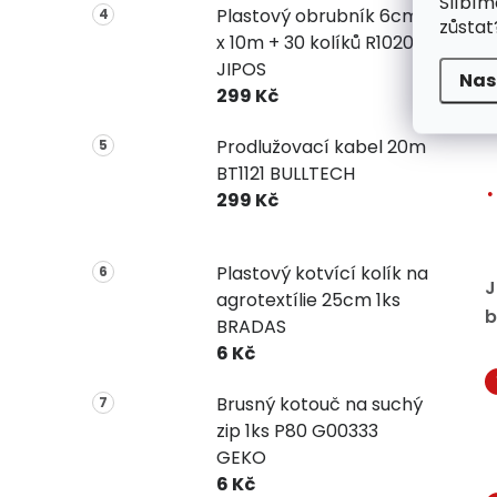
Slíbím
Plastový obrubník 6cm
zůstat
x 10m + 30 kolíků R1020
JIPOS
Nas
299 Kč
Prodlužovací kabel 20m
BT1121 BULLTECH
299 Kč
Plastový kotvící kolík na
J
agrotextílie 25cm 1ks
b
BRADAS
6 Kč
Brusný kotouč na suchý
zip 1ks P80 G00333
GEKO
6 Kč