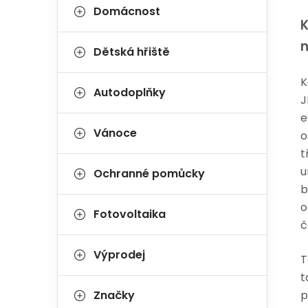
Domácnost
K
n
Dětská hřiště
K
Autodoplňky
J
e
Vánoce
o
t
u
Ochranné pomůcky
b
o
Fotovoltaika
č
Výprodej
T
t
Značky
p