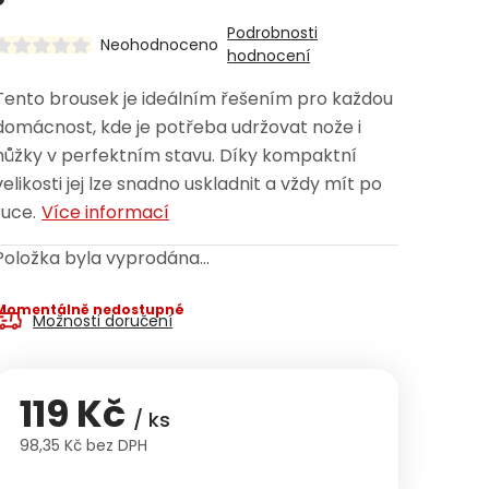
Podrobnosti
Neohodnoceno
hodnocení
Tento brousek je ideálním řešením pro každou
domácnost, kde je potřeba udržovat nože i
nůžky v perfektním stavu. Díky kompaktní
velikosti jej lze snadno uskladnit a vždy mít po
ruce.
Více informací
Položka byla vyprodána…
Momentálně nedostupné
Možnosti doručení
119 Kč
/ ks
98,35 Kč bez DPH
Měrná cena: