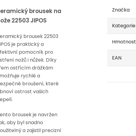
Značka
eramický brousek na
ože 22503 JIPOS
Kategorie
eramický brousek 22503
Hmotnost
IPOS je praktický a
fektivní pomocník pro
EAN
stření nožů i nůžek. Díky
řem ostřícím drážkám
možňuje rychlé a
ezpečné broušení, které
bnoví ostrost vašich
epelí.
ento brousek je navržen
ak, aby byl snadno
oužitelný a zajistil precizní