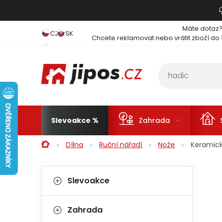
Přejít na obsah
Máte dotaz
CZ
SK
Chcete reklamovat nebo vrátit zboží do 
Slevoakce
Zahrada
Domů
Dílna
Ruční nářadí
Nože
Keramick
Postranní panel
Kategorie
Přeskočit kategorie
Slevoakce
Zahrada