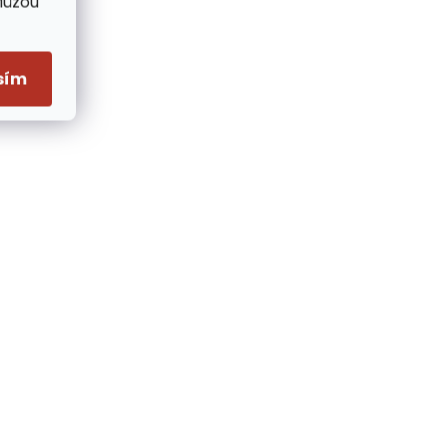
Můžou
sím