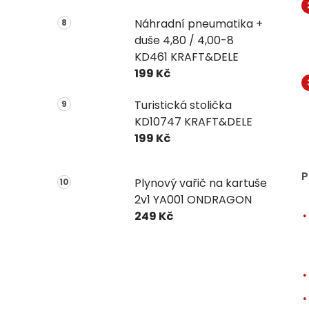
Náhradní pneumatika +
duše 4,80 / 4,00-8
KD461 KRAFT&DELE
199 Kč
Turistická stolička
KD10747 KRAFT&DELE
199 Kč
P
Plynový vařič na kartuše
2v1 YA001 ONDRAGON
249 Kč