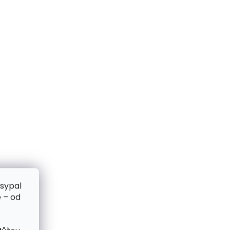
zsypal
 – od