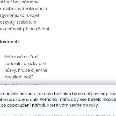
stření bez námahy.
rotiskluzová základna a
rgonomická rukojeť
oskytují stabilitu a
ezpečnost při používání.
lastnosti:
3-fázové ostření:
speciální drážky pro
nůžky, hrubé a jemné
broušení nožů
Protiskluzová základna
pro bezpečné použití
e cookies nejsou k jídlu, ale bez nich by se celý e-shop ro
atně utažený šroub. Pomáhají nám, aby vše běželo hladce
Ergonomická rukojeť pro
 po doporučení nářadí, které vám sedne do ruky.
pohodlný úchop