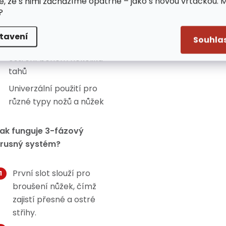
e, že s nimi zacházíme opatrně – jako s novou vrtačkou. 
Kompaktní rozměry
?
umožňující snadné
skladování
tavení
Souhla
Rychlé a efektivní
ostření během několika
tahů
Univerzální použití pro
různé typy nožů a nůžek
ak funguje 3-fázový
rusný systém?
První slot slouží pro
broušení nůžek, čímž
zajistí přesné a ostré
střihy.