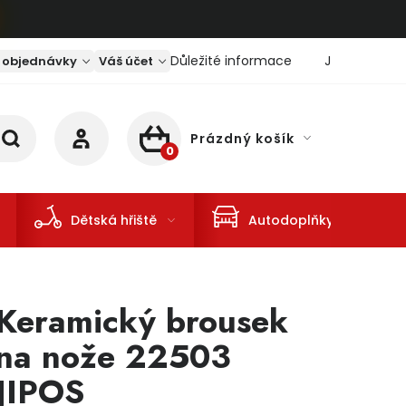
Důležité informace
Jaký je aktu
 objednávky
Váš účet
Prázdný košík
NÁKUPNÍ KOŠÍK
Dětská hřiště
Autodoplňky
Keramický brousek
na nože 22503
JIPOS