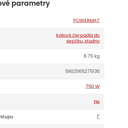
ové parametry
POWERMAT
Kalová čerpadla do
septiku, studny
8.75 kg
5902565275136
750 W
Ne
ýstupu
1"