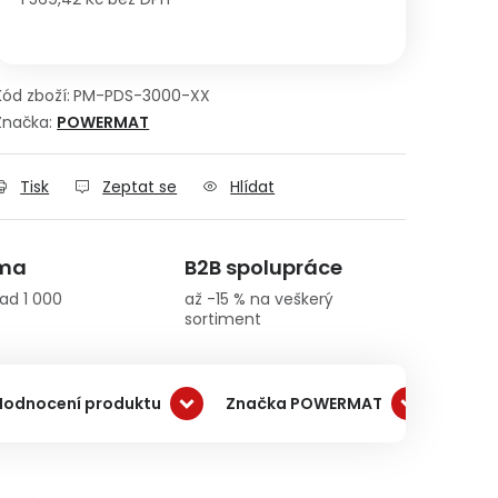
Měrná cena:
Kód zboží:
PM-PDS-3000-XX
Značka:
POWERMAT
Tisk
Zeptat se
Hlídat
rma
B2B spolupráce
ad 1 000
až -15 % na veškerý
sortiment
Hodnocení produktu
Značka POWERMAT
Dopra