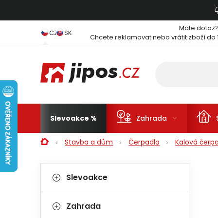
Přejít na obsah
Máte dotaz
CZ
SK
Chcete reklamovat nebo vrátit zboží do 
Slevoakce
Zahrada
Domů
Stavba a dům
Čerpadla
Kalová čerpa
Postranní panel
Kategorie
Přeskočit kategorie
Slevoakce
Zahrada