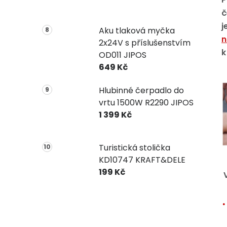
č
j
Aku tlaková myčka
n
2x24V s příslušenstvím
k
OD011 JIPOS
649 Kč
Hlubinné čerpadlo do
vrtu 1500W R2290 JIPOS
1 399 Kč
Turistická stolička
KD10747 KRAFT&DELE
199 Kč