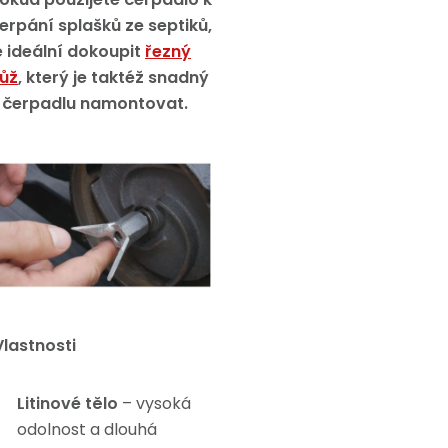
erpání splašků ze septiků,
e ideální dokoupit
řezný
ůž
, který je taktéž snadný
 čerpadlu namontovat.
Vlastnosti
Litinové tělo
– vysoká
odolnost a dlouhá