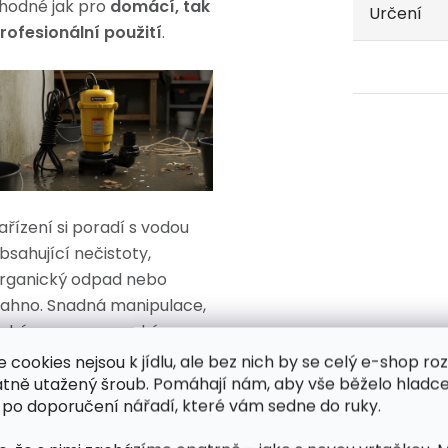
hodné jak pro
domácí, tak
Určení
rofesionální použití
.
ařízení si poradí s vodou
bsahující nečistoty,
rganický odpad nebo
ahno. Snadná manipulace,
ichý provoz a vysoká
ivotnost dělají z tohoto
e cookies nejsou k jídlu, ale bez nich by se celý e-shop ro
erpadla spolehlivého
atně utažený šroub. Pomáhají nám, aby vše běželo hladce
 po doporučení nářadí, které vám sedne do ruky.
omocníka na stavbě,
ahradě i v domácnosti.