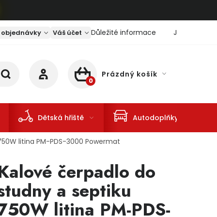
Důležité informace
Jaký je aktu
 objednávky
Váš účet
Prázdný košík
NÁKUPNÍ KOŠÍK
Dětská hřiště
Autodoplňky
u 750W litina PM-PDS-3000 Powermat
Kalové čerpadlo do
studny a septiku
750W litina PM-PDS-