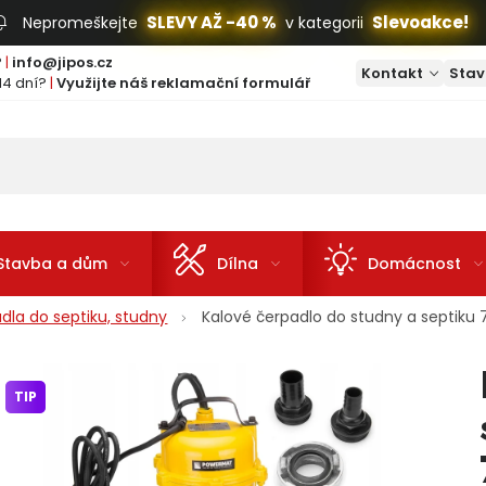
SLEVY AŽ -40 %
Slevoakce!
Nepromeškejte
v kategorii
?
|
info@jipos.cz
Kontakt
Stav
14 dní?
|
Využijte náš reklamační formulář
Stavba a dům
Dílna
Domácnost
dla do septiku, studny
Kalové čerpadlo do studny a septik
TIP