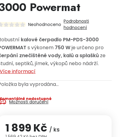
3000 Powermat
Podrobnosti
Neohodnoceno
hodnocení
Robustní
kalové čerpadlo PM-PDS-3000
POWERMAT
s výkonem
750 W
je určeno pro
čerpání znečištěné vody, kalů a splašků
ze
studní, septiků, jímek, výkopů nebo nádrží.
Více informací
Položka byla vyprodána…
Momentálně nedostupné
Možnosti doručení
1 899 Kč
/ ks
1 569,42 Kč bez DPH