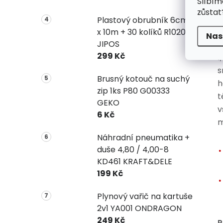
Slíbím
zůstat
O
Plastový obrubník 6cm
b
x 10m + 30 kolíků R1020
Nas
JIPOS
k
299 Kč
1
s
Brusný kotouč na suchý
h
zip 1ks P80 G00333
t
GEKO
v
6 Kč
m
Náhradní pneumatika +
duše 4,80 / 4,00-8
KD461 KRAFT&DELE
199 Kč
Plynový vařič na kartuše
2v1 YA001 ONDRAGON
249 Kč
P