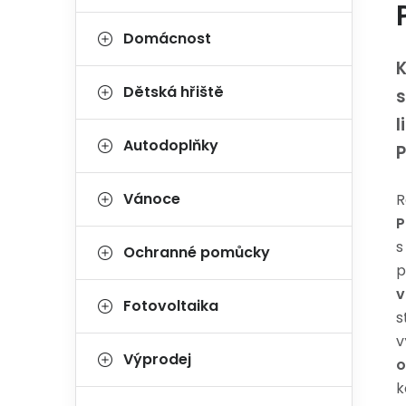
Domácnost
K
Dětská hřiště
s
l
Autodoplňky
Vánoce
R
P
s
Ochranné pomůcky
p
v
Fotovoltaika
s
v
Výprodej
o
k