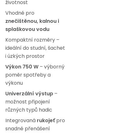
životnost
Vhodné pro
znečištěnou, kalnou i
splaškovou vodu
Kompaktní rozměry –
ideální do studní, šachet
i úzkých prostor
Výkon 750 W
– výborný
poměr spotřeby a
výkonu
Univerzální výstup
–
možnost připojení
různých typů hadic
Integrovaná
rukojeť
pro
snadné přenášení