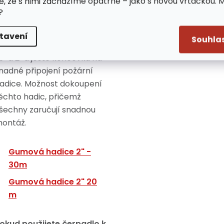
e, že s nimi zacházíme opatrně – jako s novou vrtačkou. 
?
brovskou výhodou je, že
alení čerpadla obsahuje
tavení
Souhla
oncovky o velikostech 1",
,5" a 2" a ještě koncovku na
nadné připojení požární
adice. Možnost dokoupení
ěchto hadic, přičemž
šechny zaručují snadnou
ontáž.
Gumová hadice 2" -
30m
Gumová hadice 2" 20
m
okud použijete čerpadlo k