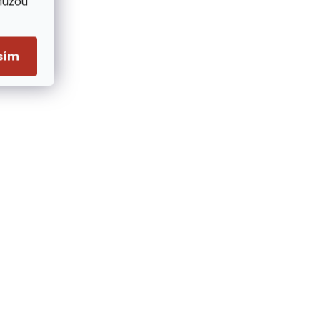
Můžou
sím