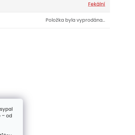
Fekální
Položka byla vyprodána…
zsypal
 – od