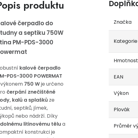
Popis produktu
Doplňk
Značka
alové čerpadlo do
tudny a septiku 750W
Kategorie
itina PM-PDS-3000
Powermat
Hmotnost
obustní
kalové čerpadlo
M-PDS-3000 POWERMAT
EAN
 výkonem
750 W
je určeno
ro
čerpání znečištěné
Výkon
ody, kalů a splašků
ze
tudní, septiků, jímek,
Plovák
ýkopů nebo nádrží. Díky
dolnému litinovému tělu
a
Průměr v
ompaktní konstrukci je