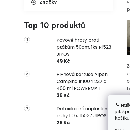
v
Značky
p
Top 10 produktů
Kovové hroty proti
ptákům 50cm, 1ks R1523
JIPOS
49 Kč
Z
o
Plynová kartuše Alpen
o
Camping IK1004 227 g
400 ml POWERMAT
b
39 Kč
t
ž
🔧 Naš
Detoxikační náplasti na
č
jak šp
nohy 10ks 15027 JIPOS
košíku
p
29 Kč
z