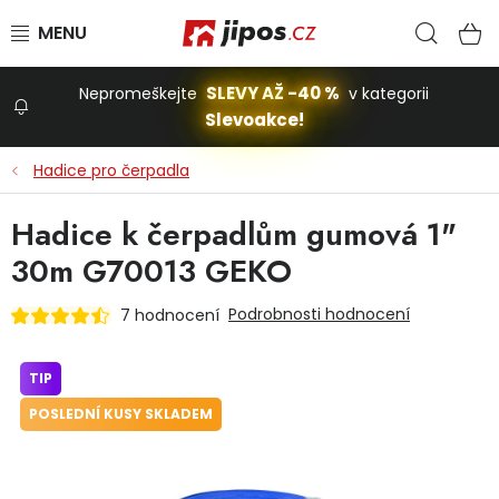
Přejít na obsah
Hled
N
SLEVY AŽ -40 %
Nepromeškejte
v kategorii
Slevoakce!
Slevoakce
Hadice pro čerpadla
Zahrada
Hadice k čerpadlům gumová 1"
30m G70013 GEKO
Stavba a dům
Podrobnosti hodnocení
7 hodnocení
Dílna
TIP
POSLEDNÍ KUSY SKLADEM
Domácnost