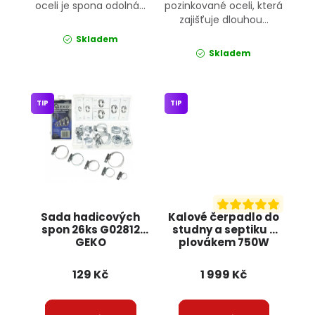
oceli je spona odolná...
pozinkované oceli, která
zajišťuje dlouhou...
Skladem
Skladem
TIP
TIP
Sada hadicových
Kalové čerpadlo do
spon 26ks G02812
studny a septiku s
GEKO
plovákem 750W
litina PM-PDS-3000P
Powermat
129 Kč
1 999 Kč