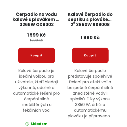
Čerpadlo na vodu
Kalové čerpadlo do
kalové s plovákem 2"
septiku s plovákem
3265W OX9002
2" 3850W RS8008
BOXER
BULLTECH
1 599 Kč
1 890 Kč
1 790 Kč
Kalové čerpadlo je
Kalové čerpadlo
ideální volbou pro
představuje spolehlivé
uživatele, kteří hledají
řešení pro efektivní a
výkonné, odolné a
bezpečné čerpání silně
automatické řešení pro
znečištěné vody i
čerpání silně
splašků. Díky výkonu
znečištěných a
3850 W, drtiči a
fekálních vod.
automatickému
plováku je připraveno...
Skladem