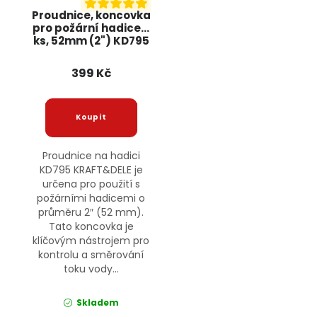
Proudnice, koncovka
pro požární hadice, 1
ks, 52mm (2") KD795
KRAFT&DELE
399 Kč
Proudnice na hadici
KD795 KRAFT&DELE je
určena pro použití s
požárními hadicemi o
průměru 2″ (52 mm).
Tato koncovka je
klíčovým nástrojem pro
kontrolu a směrování
toku vody...
Skladem