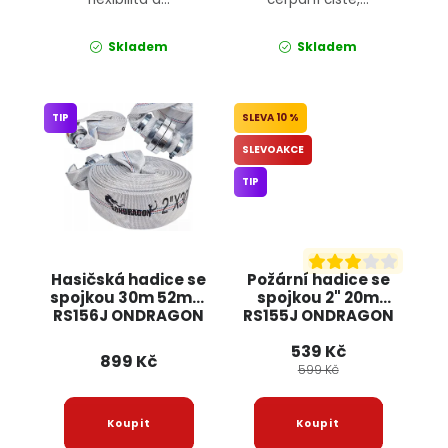
Skladem
Skladem
TIP
10 %
SLEVOAKCE
TIP
Hasičská hadice se
Požární hadice se
spojkou 30m 52mm
spojkou 2" 20m
RS156J ONDRAGON
RS155J ONDRAGON
539 Kč
899 Kč
599 Kč