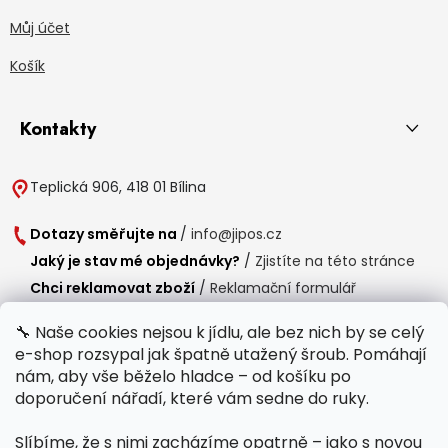
Můj účet
Košík
Kontakty
Teplická 906, 418 01 Bílina
Dotazy směřujte na
/
info@jipos.cz
Jaký je stav mé objednávky?
/
Zjistíte na této stránce
Chci reklamovat zboží
/
Reklamační formulář
Chci vrátit zboží do 14 dní
/
Formulář pro vrácení zboží
🔧 Naše cookies nejsou k jídlu, ale bez nich by se celý
e-shop rozsypal jak špatně utažený šroub. Pomáhají
Provozní doba
nám, aby vše běželo hladce – od košíku po
Po-Čt /
8:00 - 15:00
doporučení nářadí, které vám sedne do ruky.
Pá /
7:30 - 14:30
Slíbíme, že s nimi zacházíme opatrně – jako s novou
Polední přestávka /
11:00 - 11:30