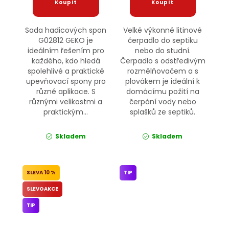
Sada hadicových spon
Velké výkonné litinové
G02812 GEKO je
čerpadlo do septiku
ideálním řešením pro
nebo do studní.
každého, kdo hledá
Čerpadlo s odstředivým
spolehlivé a praktické
rozmělňovačem a s
upevňovací spony pro
plovákem je ideální k
různé aplikace. S
domácímu požití na
různými velikostmi a
čerpání vody nebo
praktickým...
splašků ze septiků.
Skladem
Skladem
10 %
TIP
SLEVOAKCE
TIP