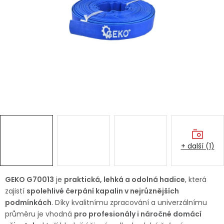
Dětská hřiště
Autodoplňky
Vánoce
Ochranné pomůcky
Fotovoltaika
+ další (1)
Výprodej
Značky
GEKO G70013
je
praktická, lehká a odolná hadice
, která
zajistí
spolehlivé čerpání kapalin v nejrůznějších
podmínkách
. Díky kvalitnímu zpracování a univerzálnímu
průměru je vhodná
pro profesionály i náročné domácí