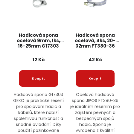
Hadicová spona
Hadicová spona
ocelová 9mm, 1ks,
ocelová, 4ks, 20-
16-25mm G17303
32mm FT380-36
GEKO
JIPOS
12 Kč
42 Kč
Hadicová spona G17303
Ocelová hadicová
GEKO je praktické řešení
spona JIPOS FT380-36
pro spojování hadic a
je ideálním řešením pro
kabelů, které nabízí
zajištění pevných a
spolehlivou funkčnost a
bezpečných spojů
snadné ovládání. Díky
hadic. Spona je
použití pozinkované
vyrobena z kvalitní