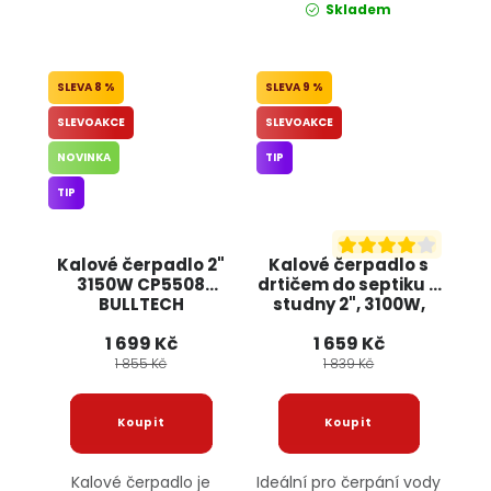
Skladem
8 %
9 %
SLEVOAKCE
SLEVOAKCE
NOVINKA
TIP
TIP
Kalové čerpadlo 2"
Kalové čerpadlo s
3150W CP5508
drtičem do septiku a
BULLTECH
studny 2", 3100W,
KD760, KRAFT&DELE
1 699 Kč
1 659 Kč
1 855 Kč
1 839 Kč
Kalové čerpadlo je
Ideální pro čerpání vody