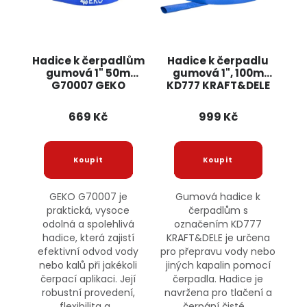
Hadice k čerpadlům
Hadice k čerpadlu
gumová 1" 50m
gumová 1", 100m
G70007 GEKO
KD777 KRAFT&DELE
669 Kč
999 Kč
GEKO G70007 je
Gumová hadice k
praktická, vysoce
čerpadlům s
odolná a spolehlivá
označením KD777
hadice, která zajistí
KRAFT&DELE je určena
efektivní odvod vody
pro přepravu vody nebo
nebo kalů při jakékoli
jiných kapalin pomocí
čerpací aplikaci. Její
čerpadla. Hadice je
robustní provedení,
navržena pro tlačení a
flexibilita a...
čerpání čisté,...