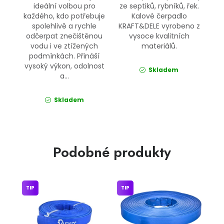
ideální volbou pro
ze septiků, rybníků, řek.
každého, kdo potřebuje
Kalové čerpadlo
spolehlivě a rychle
KRAFT&DELE vyrobeno z
odčerpat znečištěnou
vysoce kvalitních
vodu i ve ztížených
materiálů.
podmínkách. Přináší
vysoký výkon, odolnost
Skladem
a...
Skladem
Podobné produkty
TIP
TIP