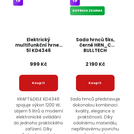
TIP
TIP
DOPRAVA ZDARMA
Elektrický
Sada hrnců 5ks,
multifunkční hrnec
černé HRN_C
5l KD4346
BULLTECH
KRAFT&DELE
999 Kč
2 190 Kč
KRAFT&DELE KD4346
Sada hrnců představuje
spojuje výkon 1200 W,
dokonalou kombinaci
objem 5 litrů a moderní
kvality, elegance a
elektronické ovládání
praktičnosti. Díky
do jednoho praktického
odolnému materiálu,
zařízení. Díky
nepřilnavému povrchu