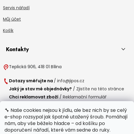
Servis nářadí
Můj účet
Košík
Kontakty
Teplická 906, 418 01 Bílina
Dotazy směřujte na
/
info@jipos.cz
Jaký je stav mé objednávky?
/
Zjistíte na této stránce
Chci reklamovat zboží
/
Reklamační formulář
Chci vrátit zboží do 14 dní
/
Formulář pro vrácení zboží
🔧 Naše cookies nejsou k jídlu, ale bez nich by se celý
e-shop rozsypal jak špatně utažený šroub. Pomáhají
Provozní doba
nám, aby vše běželo hladce – od košíku po
Po-Čt /
8:00 - 15:00
doporučení nářadí, které vám sedne do ruky.