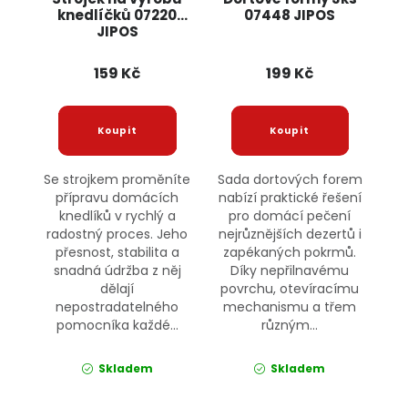
knedlíčků 07220
07448 JIPOS
JIPOS
159 Kč
199 Kč
Se strojkem proměníte
Sada dortových forem
přípravu domácích
nabízí praktické řešení
knedlíků v rychlý a
pro domácí pečení
radostný proces. Jeho
nejrůznějších dezertů i
přesnost, stabilita a
zapékaných pokrmů.
snadná údržba z něj
Díky nepřilnavému
dělají
povrchu, otevíracímu
nepostradatelného
mechanismu a třem
pomocníka každé...
různým...
Skladem
Skladem