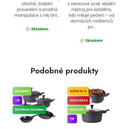
ořechů. Stabilní
z nerezové oceli. Ideální
provedení a snadná
nástroj pro každého,
manipulace z něj činí...
kdo miluje pečení – od
domácích nadšenců
po...
Skladem
Skladem
Podobné produkty
NOVINKA
14 %
TIP
SLEVOAKCE
DOPRAVA ZDARMA
NOVINKA
TIP