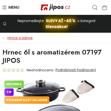
Přejít na obsah
Hled
N
SLEVY AŽ -40 %
Nepromeškejte
v kategorii
Slevoakce!
Slevoakce
Hrnce a pánve
Zahrada
Hrnec 6l s aromatizérem 07197
JIPOS
Stavba a dům
Podrobnosti hodnocení
Neohodnoceno
Dílna
NOVINKA
TIP
Domácnost
POSLEDNÍ KUSY SKLADEM