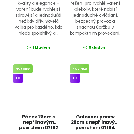
kvality a elegance –
řešení pro rychlé vaření
vaření bude rychlejší,
kdekoliv, které nabízí
zdravější a jednodušší
jednoduché ovládání,
než kdy dřív. Skvělá
bezpečný provoz a
volba pro každého, kdo
snadnou údržbu v
hledá spolehlivý a...
kompaktním provedení.
Skladem
Skladem
NOVINKA
NOVINKA
TIP
TIP
Pánev 28cm s
Grilovací pánev
nepřilnavým
28cm s nepřilnavým
povrchem 07152
povrchem 07154
JIPOS
JIPOS