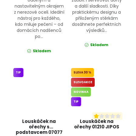
nastavitelným okrajem
a další sladkosti. Díky
z nerezové oceli. Ideální
praktickému designu a
nástroj pro každého,
přiloženým stěrkám
kdo miluje pečení – od
dosáhnete perfektních
domácích nadšenců
výsledků...
po...
Skladem
Skladem
TIP
30 %
SLEVOAKCE
NOVINKA
TIP
Louskáček na
Louskáček na
ořechy s
ořechy 01210 JIPOS
podstavcem 07077