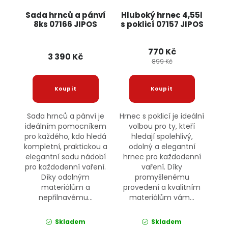
Sada hrnců a pánví
Hluboký hrnec 4,55l
8ks 07166 JIPOS
s poklicí 07157 JIPOS
770 Kč
3 390 Kč
899 Kč
Sada hrnců a pánví je
Hrnec s poklicí je ideální
ideálním pomocníkem
volbou pro ty, kteří
pro každého, kdo hledá
hledají spolehlivý,
kompletní, praktickou a
odolný a elegantní
elegantní sadu nádobí
hrnec pro každodenní
pro každodenní vaření.
vaření. Díky
Díky odolným
promyšlenému
materiálům a
provedení a kvalitním
nepřilnavému...
materiálům vám...
Skladem
Skladem