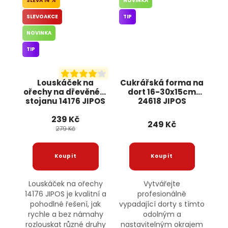
14 %
NOVINKA
SLEVOAKCE
TIP
NOVINKA
TIP
Louskáček na
Cukrářská forma na
ořechy na dřevěném
dort 16-30x15cm
stojanu 14176 JIPOS
24618 JIPOS
239 Kč
249 Kč
279 Kč
Louskáček na ořechy
Vytvářejte
14176 JIPOS je kvalitní a
profesionálně
pohodlné řešení, jak
vypadající dorty s tímto
rychle a bez námahy
odolným a
rozlouskat různé druhy
nastavitelným okrajem