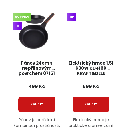
NOVINKA
TIP
TIP
Pánev 24cm s
Elektrický hrnec 1,5l
nepřilnavým
600W KD4169
povrchem 07151
KRAFT&DELE
JIPOS
499 Kč
599 Kč
Pánev je perfektní
Elektrický hrnec je
kombinací praktičnosti,
praktické a univerzální