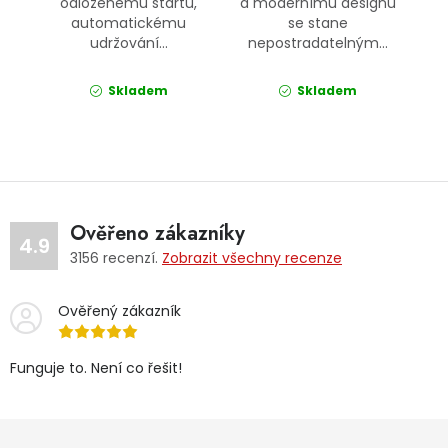
odloženému startu,
a modernímu designu
automatickému
se stane
udržování...
nepostradatelným...
Skladem
Skladem
Ověřeno zákazníky
4.9
3156
recenzí.
Zobrazit všechny recenze
Ověřený zákazník
Funguje to. Není co řešit!