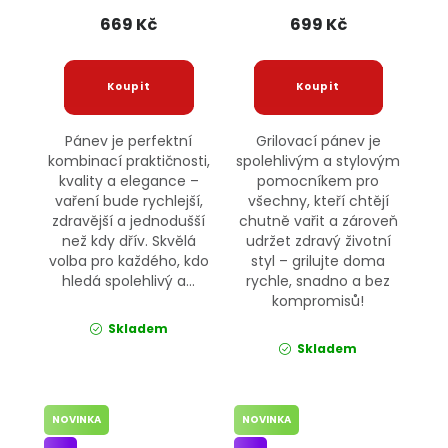
669 Kč
699 Kč
Pánev je perfektní
Grilovací pánev je
kombinací praktičnosti,
spolehlivým a stylovým
kvality a elegance –
pomocníkem pro
vaření bude rychlejší,
všechny, kteří chtějí
zdravější a jednodušší
chutně vařit a zároveň
než kdy dřív. Skvělá
udržet zdravý životní
volba pro každého, kdo
styl – grilujte doma
hledá spolehlivý a...
rychle, snadno a bez
kompromisů!
Skladem
Skladem
NOVINKA
NOVINKA