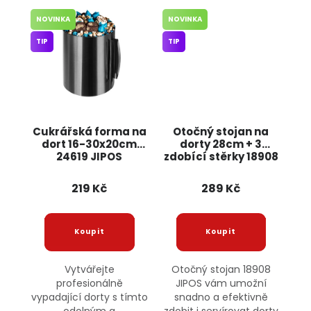
NOVINKA
NOVINKA
TIP
TIP
Cukrářská forma na
Otočný stojan na
dort 16-30x20cm
dorty 28cm + 3
24619 JIPOS
zdobící stěrky 18908
JIPOS
219 Kč
289 Kč
Vytvářejte
Otočný stojan 18908
profesionálně
JIPOS vám umožní
vypadající dorty s tímto
snadno a efektivně
odolným a
zdobit i servírovat dorty