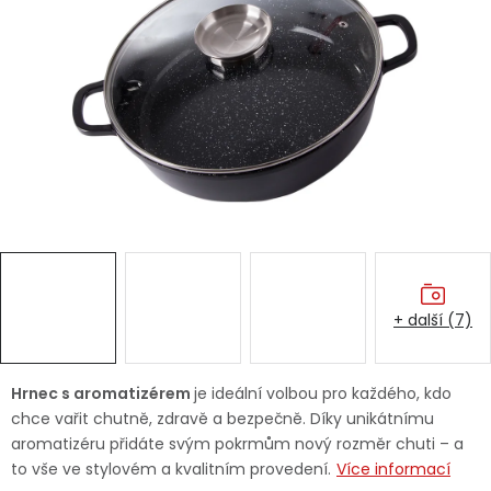
Dětská hřiště
Autodoplňky
Vánoce
Ochranné pomůcky
Fotovoltaika
+ další (7)
Výprodej
Značky
Hrnec s aromatizérem
je ideální volbou pro každého, kdo
chce vařit chutně, zdravě a bezpečně. Díky unikátnímu
aromatizéru přidáte svým pokrmům nový rozměr chuti – a
to vše ve stylovém a kvalitním provedení.
Více informací