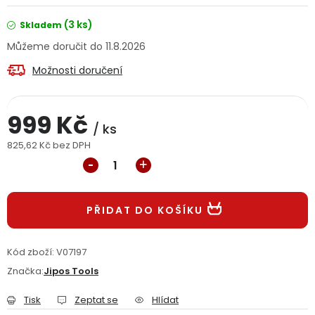
Jaký je aktuální stav mé objednávky?
(3 ks)
Skladem
11.8.2026
Velkoobchodní spolupráce (B2B)
Prodejna nářadí
Možnosti doručení
Servis nářadí
Hodnocení obchodu
999 Kč
Doprava a platba
Váš zákaznický účet
Kontakt
/ ks
825,62 Kč bez DPH
Měrná cena:
PODPORA
Reklamační formulář
Odstoupení ve lhůtě 14 dní
PŘIDAT DO KOŠÍKU
Obchodní podmínky
Reklamační řád
Kód zboží:
V07197
Značka:
Jipos Tools
Podmínky ochrany osobních údajů
Tisk
Zeptat se
Hlídat