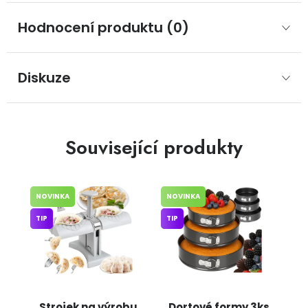
Hodnocení produktu (0)
Diskuze
Související produkty
NOVINKA
NOVINKA
TIP
TIP
Strojek na výrobu
Dortové formy 3ks