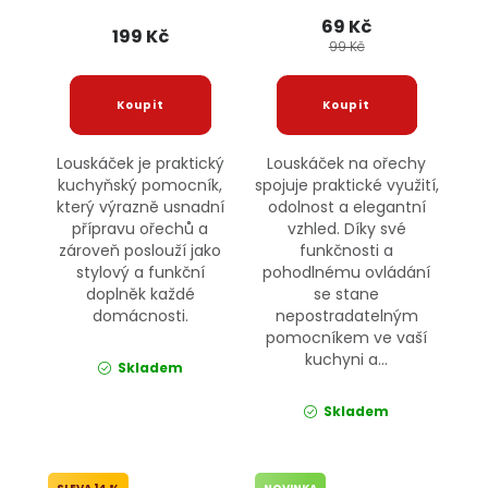
JIPOS
69 Kč
199 Kč
99 Kč
Louskáček je praktický
Louskáček na ořechy
kuchyňský pomocník,
spojuje praktické využití,
který výrazně usnadní
odolnost a elegantní
přípravu ořechů a
vzhled. Díky své
zároveň poslouží jako
funkčnosti a
stylový a funkční
pohodlnému ovládání
doplněk každé
se stane
domácnosti.
nepostradatelným
pomocníkem ve vaší
kuchyni a...
Skladem
Skladem