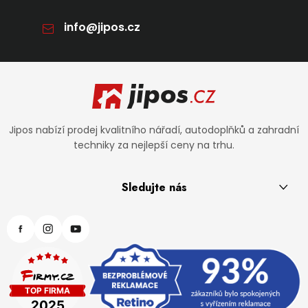
info
@
jipos.cz
Zápatí
Jipos nabízí prodej kvalitního nářadí, autodoplňků a zahradní
techniky za nejlepší ceny na trhu.
Sledujte nás