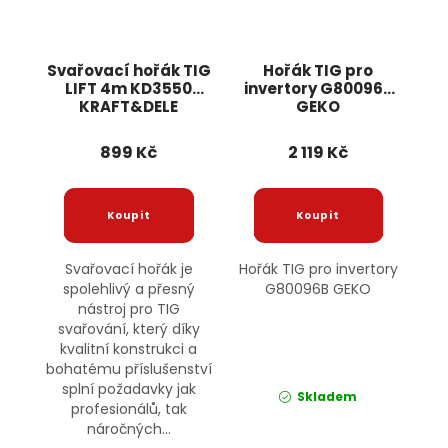
Svařovací hořák TIG
Hořák TIG pro
LIFT 4m KD3550
invertory G80096B
KRAFT&DELE
GEKO
899 Kč
2 119 Kč
Svařovací hořák je
Hořák TIG pro invertory
spolehlivý a přesný
G80096B GEKO
nástroj pro TIG
svařování, který díky
kvalitní konstrukci a
bohatému příslušenství
splní požadavky jak
Skladem
profesionálů, tak
náročných...