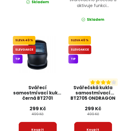
Skladem
aktivuje funkci...
Skladem
40 %
40 %
SLEVOAKCE
SLEVOAKCE
TIP
TIP
Svářecí
Svářečská kukla
samostmívací kukla
samostmívací
černá BT2701
BT2705 ONDRAGON
ONDRAGON
299 Kč
299 Kč
499 Kč
499 Kč