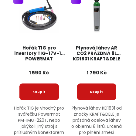
Hořák TIG pro
Plynová láhev AR
invertory TIG-17V-16
CO2 PRÁZDNÁ 8L
POWERMAT
KD1831 KRAFT&DELE
1 590 Kč
1 790 Kč
Hořák TIG je vhodný pro
Plynová láhev KD1831 od
svářečku Powermat
značky KRAFT&DELE je
PM-IMG-220T, nebo
prázdná ocelová láhev
jakýkoli jiný stroj s
o objemu 8 litrů, určená
příslušným konektorem
pro plnění směsí