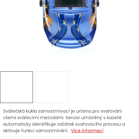
Dětská hřiště
Autodoplňky
Vánoce
Ochranné pomůcky
Fotovoltaika
Výprodej
Značky
Svářečská kukla samostmívací je určena pro svařování
všemi svářecími metodami. Senzor umístěný v kazetě
automaticky identifikuje začátek svařovacího procesu a
aktivuje funkci samostmívání.
Více informací