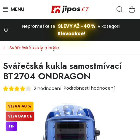
Přejít na obsah
Hled
N
SLEVY AŽ -40 %
Nepromeškejte
v kategorii
Slevoakce!
Slevoakce
Svářečské kukly a brýle
Zahrada
Svářečská kukla samostmívací
BT2704 ONDRAGON
Stavba a dům
Podrobnosti hodnocení
2 hodnocení
Dílna
40 %
SLEVOAKCE
Domácnost
TIP