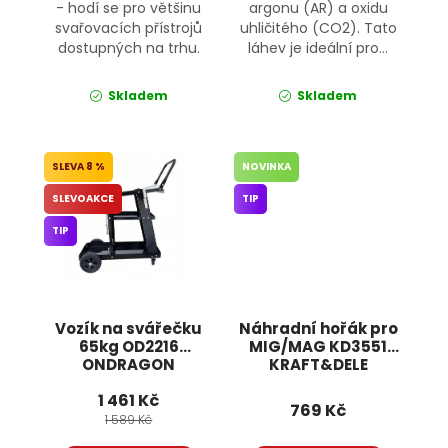
- hodí se pro většinu
argonu (AR) a oxidu
svařovacích přístrojů
uhličitého (CO2). Tato
dostupných na trhu.
láhev je ideální pro...
Skladem
Skladem
8 %
NOVINKA
SLEVOAKCE
TIP
TIP
Vozík na svářečku
Náhradní hořák pro
65kg OD2216
MIG/MAG KD3551
ONDRAGON
KRAFT&DELE
1 461 Kč
769 Kč
1 589 Kč