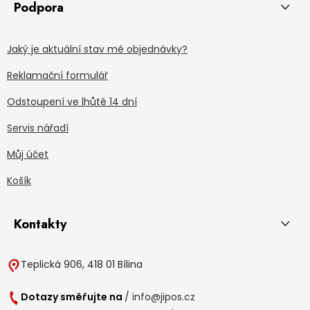
Podpora
Jaký je aktuální stav mé objednávky?
Reklamační formulář
Odstoupení ve lhůtě 14 dní
Servis nářadí
Můj účet
Košík
Kontakty
Teplická 906, 418 01 Bílina
Dotazy směřujte na
/
info@jipos.cz