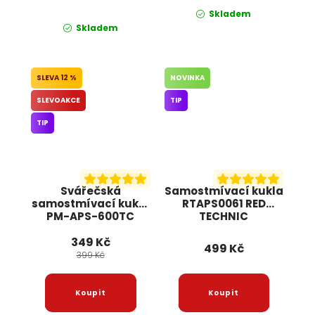
Skladem
Skladem
12 %
NOVINKA
SLEVOAKCE
TIP
TIP
Svářečská
Samostmívací kukla
samostmívací kukla
RTAPS0061 RED
PM-APS-600TC
TECHNIC
POWERMAT
349 Kč
499 Kč
399 Kč