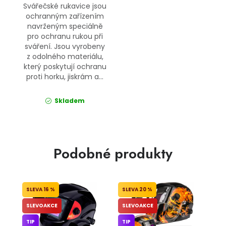
Svářečské rukavice jsou
ochranným zařízením
navrženým speciálně
pro ochranu rukou při
sváření. Jsou vyrobeny
z odolného materiálu,
který poskytují ochranu
proti horku, jiskrám a...
Skladem
Podobné produkty
16 %
20 %
SLEVOAKCE
SLEVOAKCE
TIP
TIP