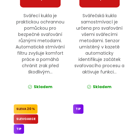
Svářecí kukla je
Svářečská kukla
praktickou ochrannou
samostmívací je
pomůckou pro
určena pro svařování
bezpečné svařování
všemi svářecími
různými metodami.
metodami. Senzor
Automatické stmívání
umístěný v kazetě
filtru zvyšuje komfort
automaticky
práce a pomáhá
identifikuje začátek
chránit zrak před
svařovacího procesu a
škodlivým...
aktivuje funkci...
Skladem
Skladem
20 %
TIP
SLEVOAKCE
TIP