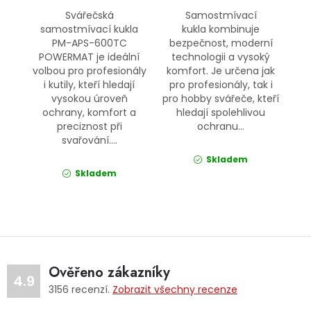
Svářečská
Samostmívací
samostmívací kukla
kukla kombinuje
PM-APS-600TC
bezpečnost, moderní
POWERMAT je ideální
technologii a vysoký
volbou pro profesionály
komfort. Je určena jak
i kutily, kteří hledají
pro profesionály, tak i
vysokou úroveň
pro hobby svářeče, kteří
ochrany, komfort a
hledají spolehlivou
preciznost při
ochranu...
svařování....
Skladem
Skladem
Ověřeno zákazníky
4.9
3156
recenzí.
Zobrazit všechny recenze