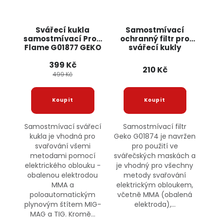
Svářecí kukla
Samostmívací
samostmívací Profi
ochranný filtr pro
Flame G01877 GEKO
svářecí kukly
G01874 GEKO
399 Kč
210 Kč
499 Kč
Samostmívací svářecí
Samostmívací filtr
kukla je vhodná pro
Geko G01874 je navržen
svařování všemi
pro použití ve
metodami pomocí
svářečských maskách a
elektrického oblouku -
je vhodný pro všechny
obalenou elektrodou
metody svařování
MMA a
elektrickým obloukem,
poloautomatickým
včetně MMA (obalená
plynovým štítem MIG-
elektroda),...
MAG a TIG. Kromě...