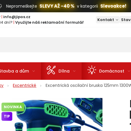
SLEVY AŽ -40 %
Slevoakce!
Nepromeškejte
v kategorii
?
|
info@jipos.cz
Kontakt
Stav
14 dní?
|
Využijte náš reklamační formulář
Stavba a dům
Dílna
Domácnost
ky
Excentrické
Excentrická oscilační bruska 125mm 13
NOVINKA
TIP