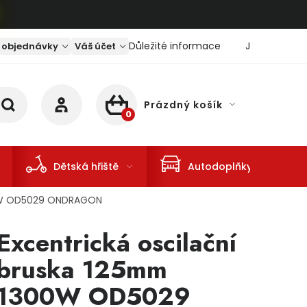
Důležité informace
Jaký je aktu
 objednávky
Váš účet
Prázdný košík
NÁKUPNÍ KOŠÍK
Dětská hřiště
Autodoplňky
00W OD5029 ONDRAGON
Excentrická oscilační
bruska 125mm
1300W OD5029