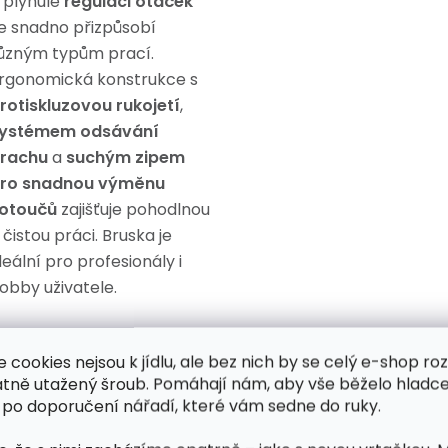
 plynulé
regulaci otáček
e snadno přizpůsobí
ůzným typům prací.
rgonomická konstrukce s
rotiskluzovou rukojetí
,
ystémem odsávání
rachu
a
suchým zipem
ro snadnou výměnu
otoučů
zajišťuje pohodlnou
 čistou práci. Bruska je
deální pro profesionály i
obby uživatele.
lastnosti:
e cookies nejsou k jídlu, ale bez nich by se celý e-shop ro
atně utažený šroub. Pomáhají nám, aby vše běželo hladce
Výkonný motor 1300 W
 po doporučení nářadí, které vám sedne do ruky.
– zajišťuje spolehlivý a
plynulý provoz bez