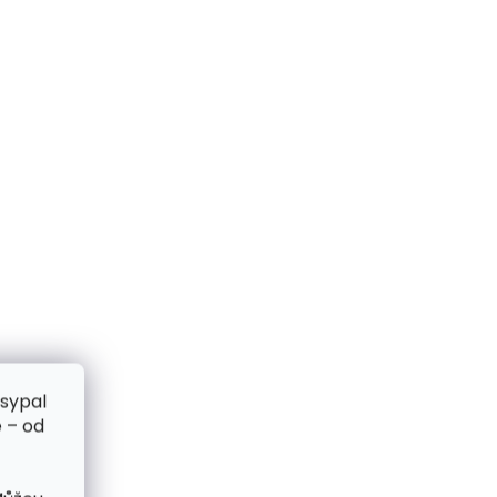
zsypal
 – od