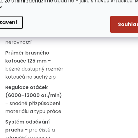
e, že s nimi zacházíme opatrně – jako s novou vrtačkou. 
?
přetížení
Oscilační zdvih 2 mm
–
tavení
Souhla
pro rovnoměrné
broušení bez drážek a
nerovností
Průměr brusného
kotouče 125 mm
–
běžně dostupný rozměr
kotoučů na suchý zip
Regulace otáček
(6000–13000 ot./min)
– snadné přizpůsobení
materiálu a typu práce
Systém odsávání
prachu
– pro čisté a
zdravější pracovní