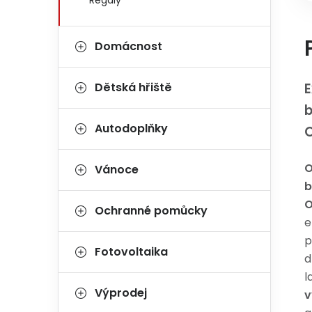
Regály
Domácnost
Dětská hřiště
E
Autodoplňky
O
Vánoce
b
Ochranné pomůcky
e
p
Fotovoltaika
d
l
Výprodej
v