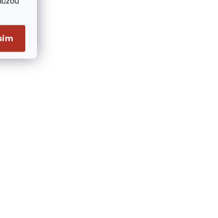
Můžou
sím