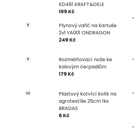
KD461 KRAFT&DELE
199 Kč
Plynový vařič na kartuše
2v1 YA001 ONDRAGON
249 Kč
Rozmělňovací nože ke
kalovým čerpadlům
179 Kč
Plastový kotvící kolík na
agrotextílie 25cm 1ks
BRADAS
6 Kč