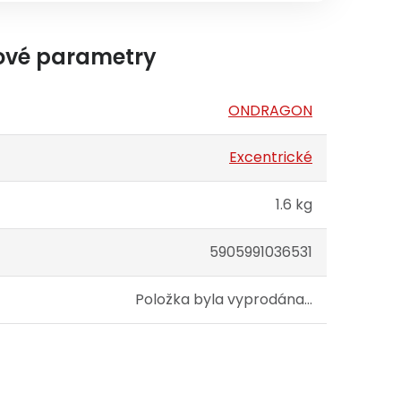
ové parametry
ONDRAGON
Excentrické
1.6 kg
5905991036531
Položka byla vyprodána…