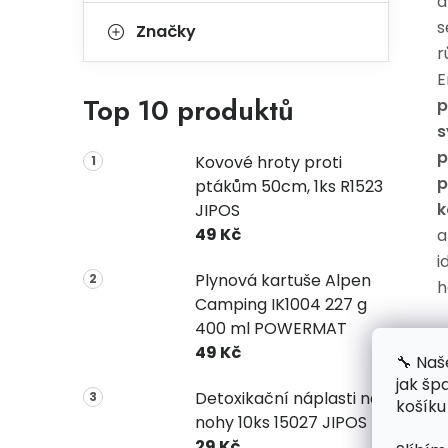
a
s
Značky
r
E
Top 10 produktů
p
s
p
Kovové hroty proti
p
ptákům 50cm, 1ks R1523
k
JIPOS
49 Kč
a
i
Plynová kartuše Alpen
h
Camping IK1004 227 g
400 ml POWERMAT
V
49 Kč
🔧 Naš
jak šp
Detoxikační náplasti na
košíku
nohy 10ks 15027 JIPOS
29 Kč