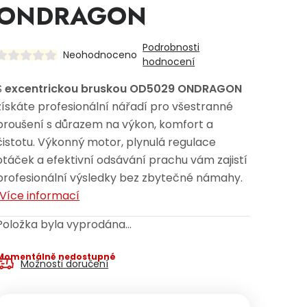
ONDRAGON
Podrobnosti
Neohodnoceno
hodnocení
S
excentrickou bruskou OD5029 ONDRAGON
získáte profesionální nářadí pro všestranné
broušení s důrazem na výkon, komfort a
čistotu. Výkonný motor, plynulá regulace
otáček a efektivní odsávání prachu vám zajistí
profesionální výsledky bez zbytečné námahy.
Více informací
Položka byla vyprodána…
Momentálně nedostupné
Možnosti doručení