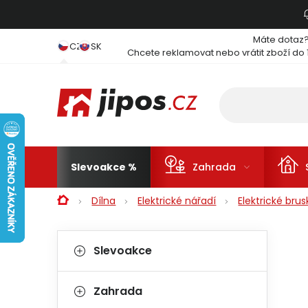
Přejít na obsah
Máte dotaz
CZ
SK
Chcete reklamovat nebo vrátit zboží do 
Slevoakce
Zahrada
Domů
Dílna
Elektrické nářadí
Elektrické brus
Postranní panel
Kategorie
Přeskočit kategorie
Slevoakce
Zahrada