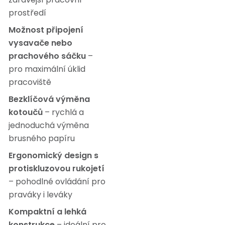
prostředí
Možnost připojení
vysavače nebo
prachového sáčku
–
pro maximální úklid
pracoviště
Bezklíčová výměna
kotoučů
– rychlá a
jednoduchá výměna
brusného papíru
Ergonomický design s
protiskluzovou rukojetí
– pohodlné ovládání pro
praváky i leváky
Kompaktní a lehká
konstrukce
– ideální pro