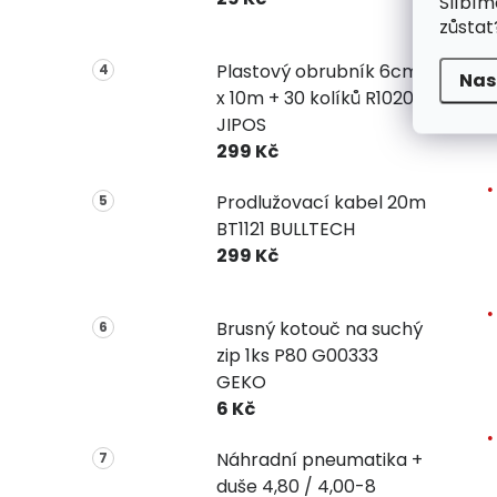
Slíbím
zůstat
Plastový obrubník 6cm
Nas
x 10m + 30 kolíků R1020
JIPOS
299 Kč
Prodlužovací kabel 20m
BT1121 BULLTECH
299 Kč
Brusný kotouč na suchý
zip 1ks P80 G00333
GEKO
6 Kč
Náhradní pneumatika +
duše 4,80 / 4,00-8