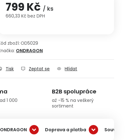
799 Kč
/ ks
660,33 Kč bez DPH
Měrná cena:
Kód zboží:
OD5029
Značka:
ONDRAGON
Tisk
Zeptat se
Hlídat
rma
B2B spolupráce
ad 1 000
až -15 % na veškerý
sortiment
 ONDRAGON
Doprava a platba
Související pro