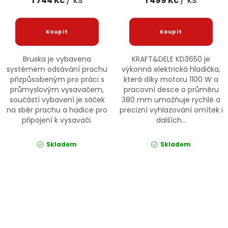
1 744 Kč
1 499 Kč
Bruska je vybavena
KRAFT&DELE KD3650 je
systémem odsávání prachu
výkonná elektrická hladička,
přizpůsobeným pro práci s
která díky motoru 1100 W a
průmyslovým vysavačem,
pracovní desce o průměru
součástí vybavení je sáček
380 mm umožňuje rychlé a
na sběr prachu a hadice pro
precizní vyhlazování omítek i
připojení k vysavači.
dalších...
Skladem
Skladem
Ovládací prvky výpisu