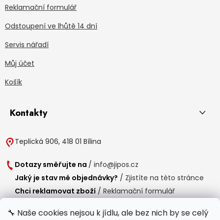
Reklamační formulář
Odstoupení ve lhůtě 14 dní
Servis nářadí
Můj účet
Košík
Kontakty
Teplická 906, 418 01 Bílina
Dotazy směřujte na
/
info@jipos.cz
Jaký je stav mé objednávky?
/
Zjistíte na této stránce
Chci reklamovat zboží
/
Reklamační formulář
Chci vrátit zboží do 14 dní
/
Formulář pro vrácení zboží
🔧 Naše cookies nejsou k jídlu, ale bez nich by se celý