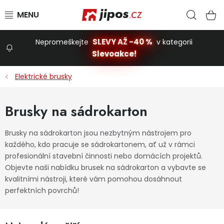
Přejít na obsah
Hled
N
SLEVY AŽ -40 %
Nepromeškejte
v kategorii
Slevoakce
Slevoakce!
Elektrické brusky
Zahrada
Brusky na sádrokarton
Stavba a dům
Brusky na sádrokarton jsou nezbytným nástrojem pro
každého, kdo pracuje se sádrokartonem, ať už v rámci
Dílna
profesionální stavební činnosti nebo domácích projektů.
Objevte naši nabídku brusek na sádrokarton a vybavte se
Domácnost
kvalitními nástroji, které vám pomohou dosáhnout
perfektních povrchů!
Dětská hřiště