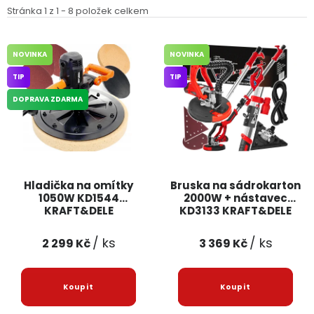
Stránka
1
z
1
-
8
položek celkem
Servis nářadí
Hodnocení obchodu
Doprava a platba
Váš zákaznický účet
Kontakt
Podpora
NOVINKA
NOVINKA
Reklamační formulář
Odstoupení ve lhůtě 14 dní
TIP
TIP
Obchodní podmínky
Reklamační řád
DOPRAVA ZDARMA
Podmínky ochrany osobních údajů
Hladička na omítky
Bruska na sádrokarton
1050W KD1544
2000W + nástavec
KRAFT&DELE
KD3133 KRAFT&DELE
/ ks
/ ks
2 299 Kč
3 369 Kč