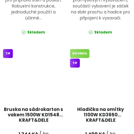
pro přípravu stěn a podlah.
průmyslovým vysavačem,
Robustní konstrukce,
součástí vybavení je sáček
jednoduché použití a
na sběr prachu a hadice pro
účinné...
připojení k vysavači.
Skladem
Skladem
TIP
NOVINKA
TIP
Bruska na sádrokarton s
Hladička na omítky
vakem 1500W KD1548
1100W KD3650
KRAFT&DELE
KRAFT&DELE
/ ks
/ ks