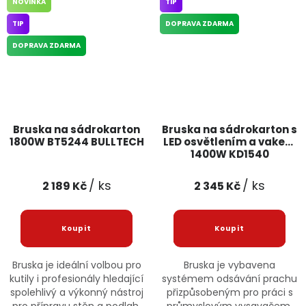
NOVINKA
TIP
TIP
DOPRAVA ZDARMA
DOPRAVA ZDARMA
Bruska na sádrokarton
Bruska na sádrokarton s
1800W BT5244 BULLTECH
LED osvětlením a vakem
1400W KD1540
KRAFT&DELE
/ ks
/ ks
2 189 Kč
2 345 Kč
Bruska je ideální volbou pro
Bruska je vybavena
kutily i profesionály hledající
systémem odsávání prachu
spolehlivý a výkonný nástroj
přizpůsobeným pro práci s