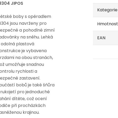
8304 JIPOS
Kategorie
ětské boby s opěradlem
8304 jsou navrženy pro
Hmotnost
ezpečné a pohodlné zimní
adovánky na sněhu. Lehká
EAN
 odolná plastová
onstrukce je vybavena
rzdami na obou stranách,
ož umožňuje snadnou
ontrolu rychlosti a
ezpečné zastavení.
oučástí bobů je také šňůra
 rukojetí pro jednoduché
ahání dítěte, což ocení
odiče při procházkách
asněženou krajinou.