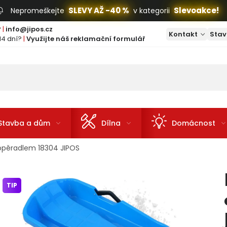
SLEVY AŽ -40 %
Slevoakce!
Nepromeškejte
v kategorii
?
|
info@jipos.cz
Kontakt
Stav
14 dní?
|
Využijte náš reklamační formulář
Stavba a dům
Dílna
Domácnost
opěradlem 18304 JIPOS
TIP