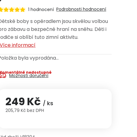
Podrobnosti hodnocení
1 hodnocení
Dětské boby s opěradlem jsou skvělou volbou
pro zábavu a bezpečné hraní na sněhu. Děti i
rodiče si oblíbí tuto zimní aktivitu.
Více informací
Položka byla vyprodána…
Momentálně nedostupné
Možnosti doručení
249 Kč
/ ks
205,79 Kč bez DPH
Měrná cena: