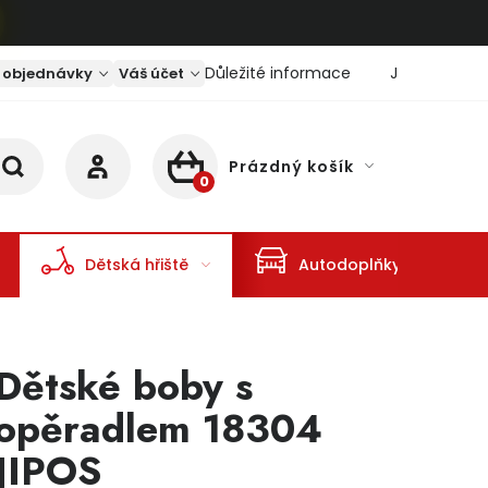
Důležité informace
Jaký je aktu
 objednávky
Váš účet
Prázdný košík
NÁKUPNÍ KOŠÍK
Dětská hřiště
Autodoplňky
Dětské boby s
opěradlem 18304
JIPOS