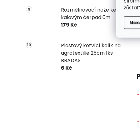
Slíbím
zůstat
Rozmělňovací nože ke
kalovým čerpadlům
Nas
179 Kč
Plastový kotvící kolík na
agrotextílie 25cm 1ks
BRADAS
6 Kč
P