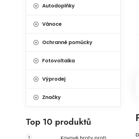
Autodoplňky
Vánoce
Ochranné pomůcky
Fotovoltaika
Výprodej
Značky
Top 10 produktů
D
Kovové hroty proti