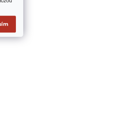
Můžou
sím