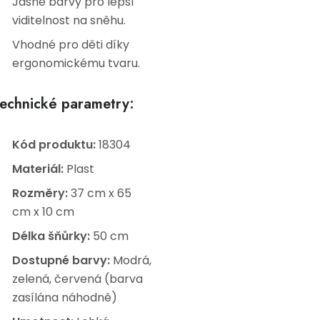
Jasné barvy pro lepší
viditelnost na sněhu.
Vhodné pro děti díky
ergonomickému tvaru.
echnické parametry:
Kód produktu:
18304
Materiál:
Plast
Rozměry:
37 cm x 65
cm x 10 cm
Délka šňůrky:
50 cm
Dostupné barvy:
Modrá,
zelená, červená (barva
zasílána náhodně)