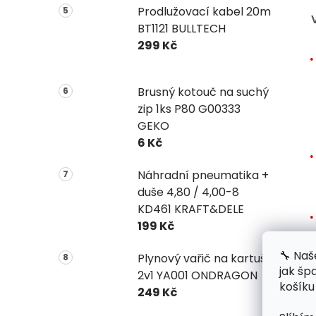
Prodlužovací kabel 20m
BT1121 BULLTECH
299 Kč
Brusný kotouč na suchý
zip 1ks P80 G00333
GEKO
6 Kč
Náhradní pneumatika +
duše 4,80 / 4,00-8
KD461 KRAFT&DELE
199 Kč
🔧 Naš
Plynový vařič na kartuše
jak šp
2v1 YA001 ONDRAGON
košíku
249 Kč