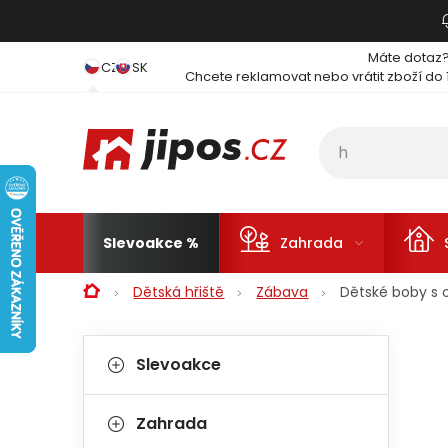
Přejít na obsah
Máte dotaz
CZ
SK
Chcete reklamovat nebo vrátit zboží do 
Slevoakce
Zahrada
Domů
Dětská hřiště
Zábava
Dětské boby s 
Postranní panel
Kategorie
Přeskočit kategorie
Slevoakce
Zahrada