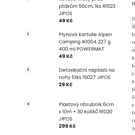
1
ptákům 50cm, 1ks R1523
JIPOS
D
49 Kč
1
Plynová kartuše Alpen
b
Camping IK1004 227 g
r
400 ml POWERMAT
a
49 Kč
k
b
Detoxikační náplasti na
c
nohy 10ks 15027 JIPOS
k
29 Kč
b
S
Plastový obrubník 6cm
s
x 10m + 30 kolíků R1020
t
JIPOS
r
299 Kč
z