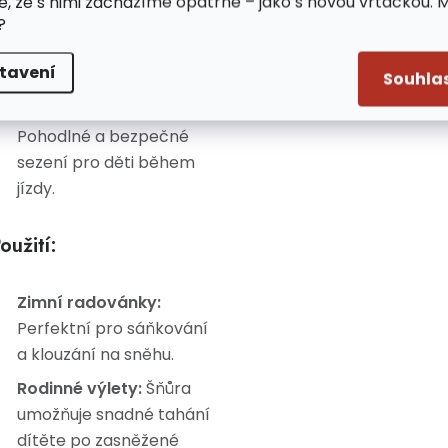
e, že s nimi zacházíme opatrně – jako s novou vrtačkou. 
?
Lehká konstrukce:
Snadno přenosné a
tavení
vhodné i pro menší děti.
Souhla
Ergonomický design:
Pohodlné a bezpečné
sezení pro děti během
jízdy.
oužití:
Zimní radovánky:
Perfektní pro sáňkování
a klouzání na sněhu.
Rodinné výlety:
Šňůra
umožňuje snadné tahání
dítěte po zasněžené