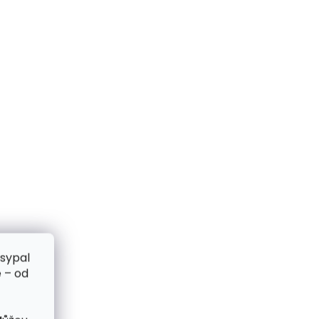
zsypal
 – od