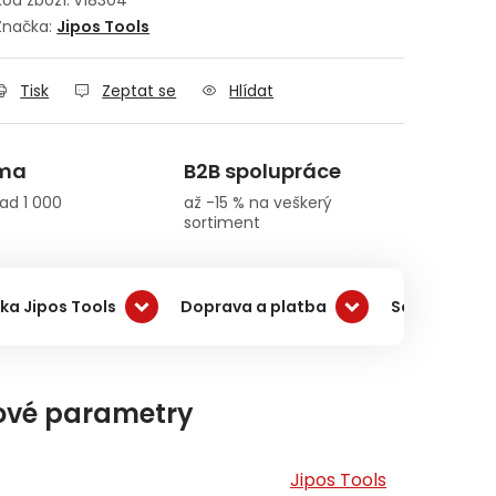
Kód zboží:
V18304
Značka:
Jipos Tools
Tisk
Zeptat se
Hlídat
rma
B2B spolupráce
ad 1 000
až -15 % na veškerý
sortiment
ka Jipos Tools
Doprava a platba
Související 
ové parametry
Jipos Tools