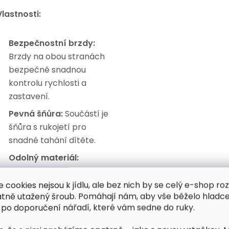
Vlastnosti:
Bezpečnostní brzdy:
Brzdy na obou stranách
bezpečně snadnou
kontrolu rychlosti a
zastavení.
Pevná šňůra:
Součástí je
šňůra s rukojetí pro
snadné tahání dítěte.
Odolný materiál:
Vyrobeno z plastu
odolného vůči nízkým
e cookies nejsou k jídlu, ale bez nich by se celý e-shop ro
atně utažený šroub. Pomáhají nám, aby vše běželo hladce
teplotám a
 po doporučení nářadí, které vám sedne do ruky.
mechanickému
poškození.