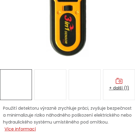
Dětská hřiště
Autodoplňky
Vánoce
Ochranné pomůcky
Fotovoltaika
+ další (1)
Výprodej
Značky
Použití detektoru výrazně zrychluje práci, zvyšuje bezpečnost
a minimalizuje riziko náhodného poškození elektrického nebo
hydraulického systému umístěného pod omítkou.
Více informací