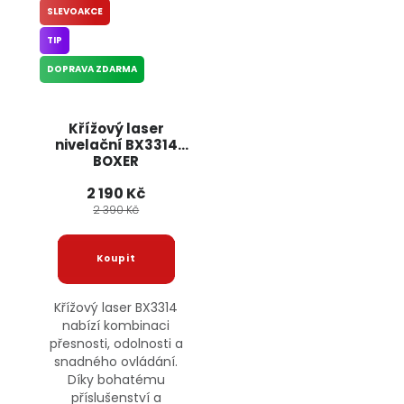
SLEVOAKCE
TIP
DOPRAVA ZDARMA
Křížový laser
nivelační BX3314
BOXER
2 190 Kč
2 390 Kč
Křížový laser BX3314
nabízí kombinaci
přesnosti, odolnosti a
snadného ovládání.
Díky bohatému
příslušenství a