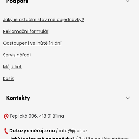
Podpora
Jaký je aktuální stav mé objednávky?
Reklamační formulář
Odstoupení ve lhůtě 14 dní
Servis nářadí
Můj účet
Košík
Kontakty
Teplická 906, 418 01 Bílina
Dotazy směřujte na
/
info@jipos.cz
Jaký je stav mé objednávky?
/
Zjistíte na této stránce