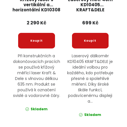
vertikální a
KD10405
horizontální KD10308
KRAFT&DELE
KRAFT&DELE
2 290 Kč
699 Kč
Při konstrukčních a
Laserový dálkoměr
dokončovacích pracích
KD10405 KRAFT&DELE je
se používá křížový
ideální volbou pro
měřící laser Kraft &
každého, kdo potřebuje
Dele s vlnovou délkou
přesné a spolehlivé
635 nm. Produkt se
měření. Díky široké
používá k označení
škále funkcí,
svislé a vodorovné čáry.
podsvícenému displeji
a...
Skladem
Skladem