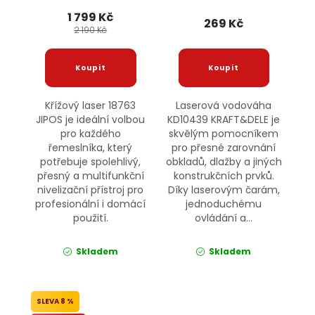
1 799 Kč
269 Kč
2 190 Kč
Křížový laser 18763
Laserová vodováha
JIPOS je ideální volbou
KD10439 KRAFT&DELE je
pro každého
skvělým pomocníkem
řemeslníka, který
pro přesné zarovnání
potřebuje spolehlivý,
obkladů, dlažby a jiných
přesný a multifunkční
konstrukčních prvků.
nivelizační přístroj pro
Díky laserovým čarám,
profesionální i domácí
jednoduchému
použití.
ovládání a...
Skladem
Skladem
8 %