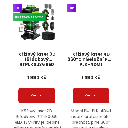
TIP
TIP
DOPRAVA ZDARMA
Křížový laser 3D
Křížový laser 4D
16řádkový
360°C nivelační PM-
RTPLK0036 RED
PLK-4DM1
TECHNIC
POWERMAT
1 990 Kč
1 590 Kč
Křížový laser 3D
Model PM-PLK-4DM1
16řádkový RTPLK0036
nabízí profesionální
RED TECHNIC je ideální
přesnost, plné 360°
volbou pro profesionální
pokrytí a vysokou