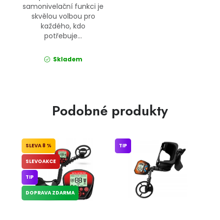
samonivelační funkci je
skvělou volbou pro
každého, kdo
potřebuje...
Skladem
Podobné produkty
8 %
TIP
SLEVOAKCE
TIP
DOPRAVA ZDARMA