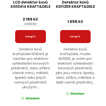
LCD detektor kovů
Detektor kovů
KD10414 KRAFT&DELE
KD11255 KRAFT&DELE
2 199 Kč
1 899 Kč
2 399 Kč
Detektor kovů
Detektor kovů
Kraft&Dele KD10414 je
Kraft&Dele, model
navržen pro efektivní
KD11255, je určen pro
vyhledávání kovových
efektivní vyhledávání
předmětů, zlata, stříbra
kovových předmětů,
včetně mincí, militárií,
jako jsou mince, šperky,
šperků nebo jiných
zlato, stříbro, militárie a
cenných předmětů
další cenné předměty...
ukrytých...
Skladem
Skladem