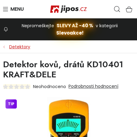
Přejít na obsah
Hled
N
SLEVY AŽ -40 %
Nepromeškejte
v kategorii
Slevoakce!
Slevoakce
Detektory
Zahrada
Detektor kovů, drátů KD10401
KRAFT&DELE
Stavba a dům
Podrobnosti hodnocení
Neohodnoceno
Dílna
TIP
Domácnost