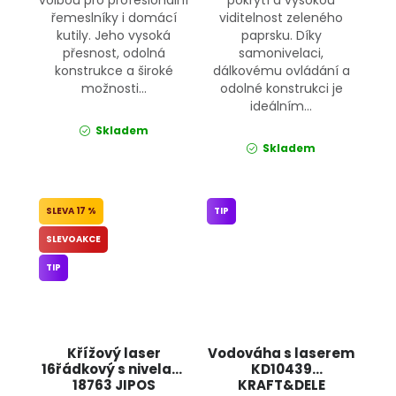
řemeslníky i domácí
viditelnost zeleného
kutily. Jeho vysoká
paprsku. Díky
přesnost, odolná
samonivelaci,
konstrukce a široké
dálkovému ovládání a
možnosti...
odolné konstrukci je
ideálním...
Skladem
Skladem
17 %
TIP
SLEVOAKCE
TIP
Křížový laser
Vodováha s laserem
16řádkový s nivelací
KD10439
18763 JIPOS
KRAFT&DELE