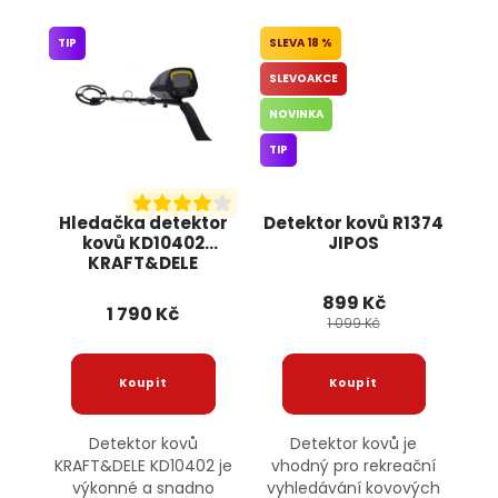
TIP
18 %
SLEVOAKCE
NOVINKA
TIP
Hledačka detektor
Detektor kovů R1374
kovů KD10402
JIPOS
KRAFT&DELE
899 Kč
1 790 Kč
1 099 Kč
Detektor kovů
Detektor kovů je
KRAFT&DELE KD10402 je
vhodný pro rekreační
výkonné a snadno
vyhledávání kovových