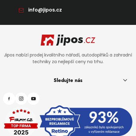
info
@
jipos.cz
Zápatí
Jipos nabízí prodej kvalitního nářadí, autodoplňků a zahradní
techniky za nejlepší ceny na trhu.
Sledujte nás