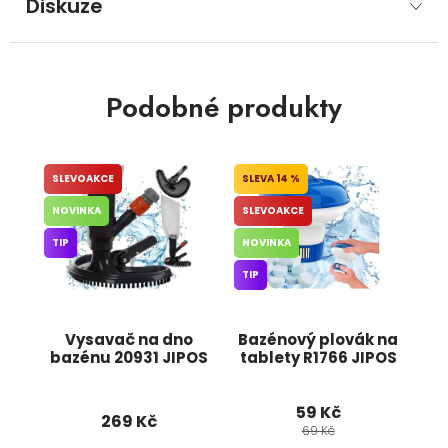
Diskuze
Podobné produkty
SLEVOAKCE
14 %
NOVINKA
SLEVOAKCE
TIP
NOVINKA
TIP
Vysavač na dno
Bazénový plovák na
bazénu 20931 JIPOS
tablety R1766 JIPOS
59 Kč
269 Kč
69 Kč