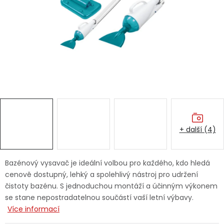
Dětská hřiště
Autodoplňky
Vánoce
Ochranné pomůcky
Fotovoltaika
+ další (4)
Výprodej
Bazénový vysavač je ideální volbou pro každého, kdo hledá
Značky
cenově dostupný, lehký a spolehlivý nástroj pro udržení
čistoty bazénu. S jednoduchou montáží a účinným výkonem
se stane nepostradatelnou součástí vaší letní výbavy.
Více informací