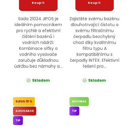
Sada 21024 JIPOS je
Zajistěte svému bazénu
ideálním pomocníkem
dlouhotrvající čistotu a
pro rychlé a efektivní
svému filtračnímu
čištění bazénů i
čerpadlu bezchybný
vodních nádrží.
chod díky kvalitnímu
Kombinace síťky a
filtru typu A
vodního vysavače
kompatibilnímu s
zaručuje důkladnou
čerpadly INTEX. Efektivní
údržbu bez námahy a...
řešení pro...
Skladem
Skladem
10 %
NOVINKA
SLEVOAKCE
TIP
TIP