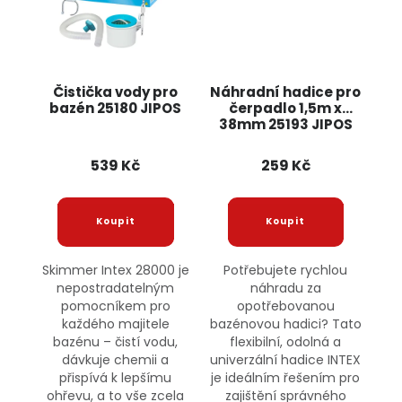
Čistička vody pro
Náhradní hadice pro
bazén 25180 JIPOS
čerpadlo 1,5m x
38mm 25193 JIPOS
539 Kč
259 Kč
Skimmer Intex 28000 je
Potřebujete rychlou
nepostradatelným
náhradu za
pomocníkem pro
opotřebovanou
každého majitele
bazénovou hadici? Tato
bazénu – čistí vodu,
flexibilní, odolná a
dávkuje chemii a
univerzální hadice INTEX
přispívá k lepšímu
je ideálním řešením pro
ohřevu, a to vše zcela
zajištění správného