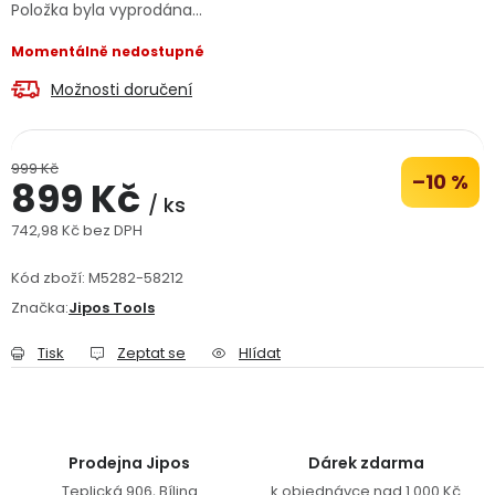
Položka byla vyprodána…
Jaký je aktuální stav mé objednávky?
Momentálně nedostupné
Velkoobchodní spolupráce (B2B)
Prodejna nářadí
Možnosti doručení
Servis nářadí
Hodnocení obchodu
999 Kč
–10 %
899 Kč
Doprava a platba
Váš zákaznický účet
Kontakt
/ ks
742,98 Kč bez DPH
Měrná cena:
PODPORA
Kód zboží:
M5282-58212
Značka:
Jipos Tools
Reklamační formulář
Odstoupení ve lhůtě 14 dní
Tisk
Zeptat se
Hlídat
Obchodní podmínky
Reklamační řád
Podmínky ochrany osobních údajů
Prodejna Jipos
Dárek zdarma
Teplická 906, Bílina
k objednávce nad 1 000 Kč