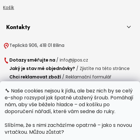
Košík
Kontakty
Teplická 906, 418 01 Bílina
Dotazy směřujte na
/
info@jipos.cz
Jaký je stav mé objednávky?
/
Zjistíte na této stránce
Chci reklamovat zboží
/
Reklamační formulář
Chci vrátit zboží do 14 dní
/
Formulář pro vrácení zboží
🔧 Naše cookies nejsou k jídlu, ale bez nich by se celý
e-shop rozsypal jak špatně utažený šroub. Pomáhají
Provozní doba
nám, aby vše běželo hladce – od košíku po
Po-Čt /
8:00 - 15:00
doporučení nářadí, které vám sedne do ruky.
Pá /
7:30 - 14:30
Slíbíme, že s nimi zacházíme opatrně – jako s novou
Polední přestávka /
11:00 - 11:30
vrtačkou. Můžou zůstat?