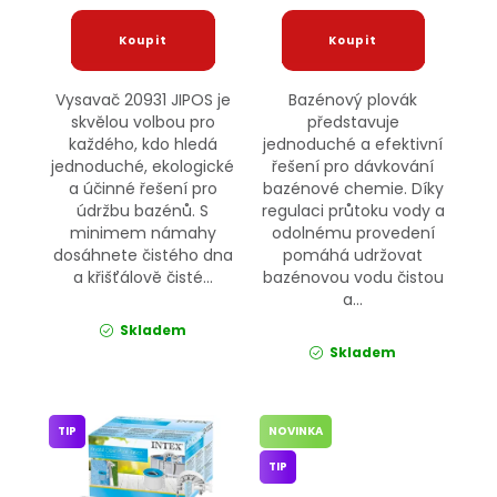
Vysavač 20931 JIPOS je
Bazénový plovák
skvělou volbou pro
představuje
každého, kdo hledá
jednoduché a efektivní
jednoduché, ekologické
řešení pro dávkování
a účinné řešení pro
bazénové chemie. Díky
údržbu bazénů. S
regulaci průtoku vody a
minimem námahy
odolnému provedení
dosáhnete čistého dna
pomáhá udržovat
a křišťálově čisté...
bazénovou vodu čistou
a...
Skladem
Skladem
TIP
NOVINKA
TIP