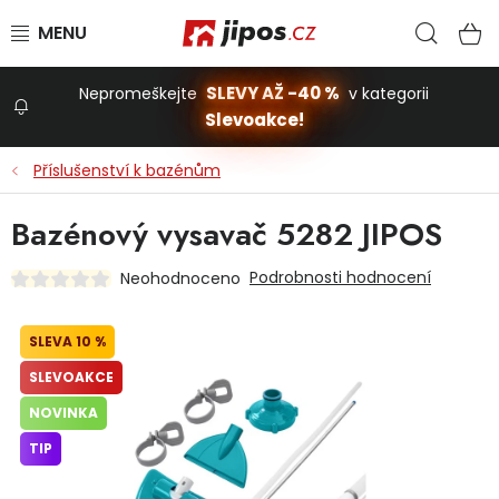
Přejít na obsah
Hled
N
SLEVY AŽ -40 %
Nepromeškejte
v kategorii
Slevoakce!
Slevoakce
Příslušenství k bazénům
Zahrada
Bazénový vysavač 5282 JIPOS
Podrobnosti hodnocení
Neohodnoceno
Stavba a dům
10 %
Dílna
SLEVOAKCE
NOVINKA
Domácnost
TIP