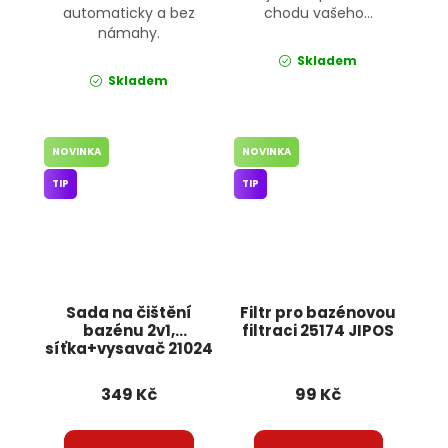
automaticky a bez
chodu vašeho...
námahy.
Skladem
Skladem
NOVINKA
NOVINKA
TIP
TIP
Sada na čištění
Filtr pro bazénovou
bazénu 2v1,
filtraci 25174 JIPOS
síťka+vysavač 21024
JIPOS
349 Kč
99 Kč