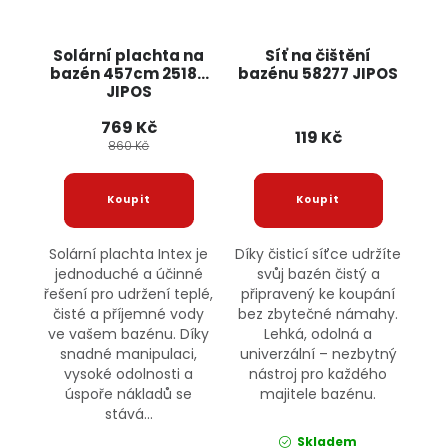
Solární plachta na
Síť na čištění
bazén 457cm 25189
bazénu 58277 JIPOS
JIPOS
769 Kč
119 Kč
860 Kč
Solární plachta Intex je
Díky čisticí síťce udržíte
jednoduché a účinné
svůj bazén čistý a
řešení pro udržení teplé,
připravený ke koupání
čisté a příjemné vody
bez zbytečné námahy.
ve vašem bazénu. Díky
Lehká, odolná a
snadné manipulaci,
univerzální – nezbytný
vysoké odolnosti a
nástroj pro každého
úspoře nákladů se
majitele bazénu.
stává...
Skladem