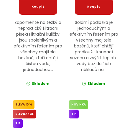
Zapomeňte na těžký a
Solární podložka je
nepraktický filtrační
jednoduchým a
písek! Filtrační kuličky
efektivním řešením pro
jsou spolehlivým a
všechny majitele
efektivním řešením pro
bazénů, kteří chtějí
všechny majitele
prodloužit koupací
bazénů, kteří chtějí
sezónu a zvýšit teplotu
čistou vodu,
vody bez dalších
jednoduchou...
nákladů na...
Skladem
Skladem
10 %
NOVINKA
SLEVOAKCE
TIP
TIP