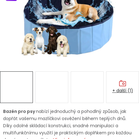
Dětská hřiště
Autodoplňky
Vánoce
Ochranné pomůcky
Fotovoltaika
+ další (1)
Výprodej
Značky
Bazén pro psy
nabízí jednoduchý a pohodlný způsob, jak
dopřát vašemu mazlíčkovi osvěžení během teplých dnů.
Díky odolné skládací konstrukci, snadné manipulaci a
multifunkčnímu využití je praktickým doplňkem pro každou