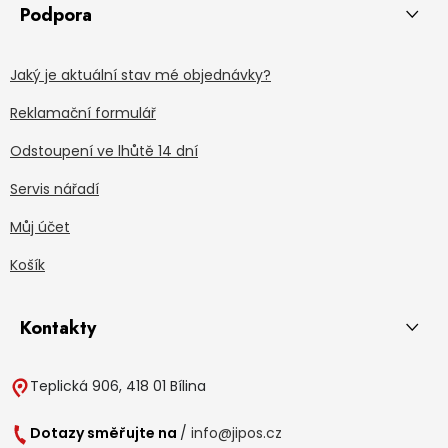
Podpora
Jaký je aktuální stav mé objednávky?
Reklamační formulář
Odstoupení ve lhůtě 14 dní
Servis nářadí
Můj účet
Košík
Kontakty
Teplická 906, 418 01 Bílina
Dotazy směřujte na
/
info@jipos.cz