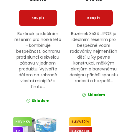
Bazének je ideálním
Bazének 3534 JIPOS je
řešením pro horké léto
ideálním řešením pro
– kombinuje
bezpečné vodní
bezpečnost, ochranu
radovánky nejmenších
proti slunci a skvělou
dětí. Díky pevné
zábavu v jednom
konstrukci, měkkým
produktu. Vytvořte
okrajům a barevnému
dětem na zahradě
designu přináší spoustu
vlastní minipláž s
radosti a bezpečí...
tímto...
Skladem
Skladem
NOVINKA
20 %
TIP
SLEVOAKCE