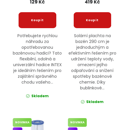
129 Kč
419 Kč
Potřebujete rychlou
Solární plachta na
náhradu za
bazén 290 cm je
opotřebovanou
jednoduchým a
bazénovou hadici? Tato
efektivním řešením pro
flexibilní, odolná a
udržení teploty vody,
univerzální hadice INTEX
omezení jejího
je ideálním řešením pro
odpařování a snížení
zajištění správného
spotřeby bazénové
chodu vašeho...
chemie. Díky
bublinkové...
Skladem
Skladem
NOVINKA
NOVINKA