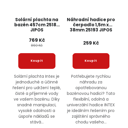
Solární plachta na
Náhradní hadice pro
bazén 457cm 25189
čerpadlo 1,5m x
JIPOS
38mm 25193 JIPOS
769 Kč
259 Kč
860 Kč
Solární plachta Intex je
Potřebujete rychlou
jednoduché a účinné
náhradu za
řešení pro udržení teplé,
opotřebovanou
čisté a příjemné vody
bazénovou hadici? Tato
ve vašem bazénu. Díky
flexibilní, odolná a
snadné manipulaci,
univerzální hadice INTEX
vysoké odolnosti a
je ideálním řešením pro
úspoře nákladů se
zajištění správného
stává...
chodu vašeho...