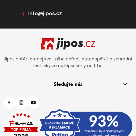
info
@
jipos.cz
Zápatí
Jipos nabízí prodej kvalitního nářadí, autodoplňků a zahradní
techniky za nejlepší ceny na trhu.
Sledujte nás