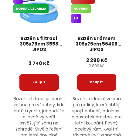
DOPRAVA ZDARMA
NOVINKA
TIP
Bazén s filtrací
Bazén s rámem
305x76cm 3558
305x76cm 56406
JIPOS
JIPOS
2 299 Kč
2 740 Kč
2 899 Kč
Bazén s filtrací je ideální
Bazén je ideální volbou
volbou pro všechny, kdo
pro rodiny, které chtějí
chtějí rychle, jednoduše
spojit pohodlí, odolnost
a levně vytvořit
a dostatek prostoru pro
osvěžující zónu na
letní koupání. Pevný
zahradě. Skvělé řešení
ocelový rám, kvalitní
pro letní dny plné
třívrstvé PVC a snadná