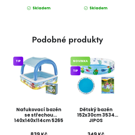
Skladem
Skladem
Podobné produkty
TIP
NOVINKA
TIP
Nafukovací bazén
Dětský bazén
se střechou
152x30cm 3534
140x140x114cm 5265
JIPOS
JIPOS
839 Kč
349 Kč