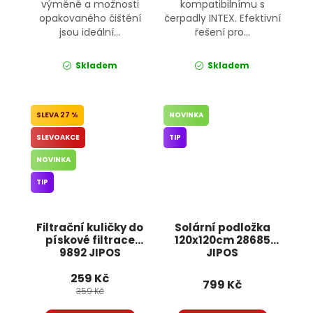
výměně a možnosti
kompatibilnímu s
opakovaného čištění
čerpadly INTEX. Efektivní
jsou ideální...
řešení pro...
Skladem
Skladem
27 %
NOVINKA
SLEVOAKCE
TIP
NOVINKA
TIP
Filtrační kuličky do
Solární podložka
pískové filtrace
120x120cm 28685
9892 JIPOS
JIPOS
259 Kč
799 Kč
359 Kč