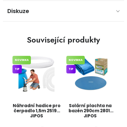
Diskuze
Související produkty
NOVINKA
NOVINKA
TIP
TIP
Náhradní hadice pro
Solární plachta na
čerpadlo 1,5m 25192
bazén 290cm 28011
JIPOS
JIPOS