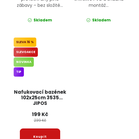
zábavy – bez složité...
montáž...
Skladem
Skladem
16 %
SLEVOAKCE
NOVINKA
TIP
Nafukovací bazének
102x25cm 3535
JIPOS
199 Kč
239 Kč