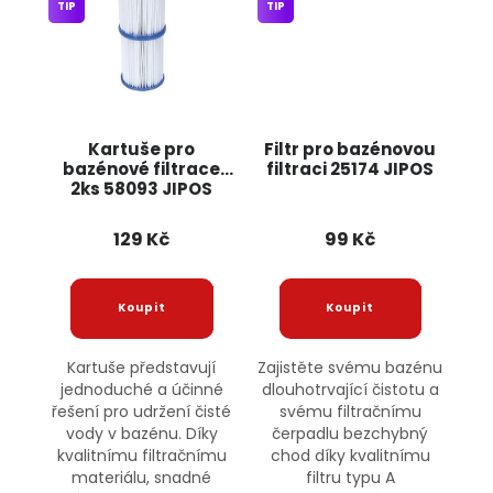
TIP
TIP
Kartuše pro
Filtr pro bazénovou
bazénové filtrace
filtraci 25174 JIPOS
2ks 58093 JIPOS
129 Kč
99 Kč
Kartuše představují
Zajistěte svému bazénu
jednoduché a účinné
dlouhotrvající čistotu a
řešení pro udržení čisté
svému filtračnímu
vody v bazénu. Díky
čerpadlu bezchybný
kvalitnímu filtračnímu
chod díky kvalitnímu
materiálu, snadné
filtru typu A