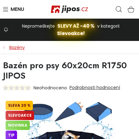
Přejít na obsah
Hled
N
SLEVY AŽ -40 %
Nepromeškejte
v kategorii
Slevoakce!
Slevoakce
Bazény
Zahrada
Bazén pro psy 60x20cm R1750
JIPOS
Stavba a dům
Podrobnosti hodnocení
Neohodnoceno
Dílna
20 %
SLEVOAKCE
Domácnost
NOVINKA
TIP