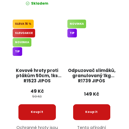
Skladem
16 %
NOVINKA
SLEVOAKCE
TIP
NOVINKA
TIP
Kovové hroty proti
Odpuzovač slimáků,
ptákům 50cm, 1ks
granulovaný 1kg
R1523 JIPOS
R1739 JIPOS
49 Kč
149 Kč
59 Kč
Ochranné hroty jsou
Tento přírodní