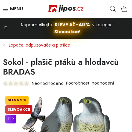
Přejít na obsah
Hled
N
SLEVY AŽ -40 %
Nepromeškejte
v kategorii
Slevoakce!
Slevoakce
Lapače, odpuzovače a plašiče
Zahrada
Sokol - plašič ptáků a hlodavců
BRADAS
Stavba a dům
Podrobnosti hodnocení
Neohodnoceno
Dílna
9 %
SLEVOAKCE
Domácnost
TIP