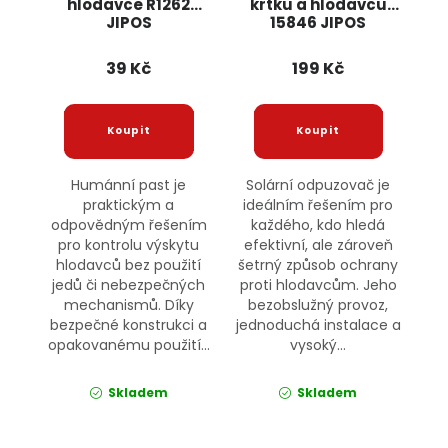
hlodavce R1262
krtků a hlodavců
JIPOS
15846 JIPOS
39 Kč
199 Kč
Humánní past je
Solární odpuzovač je
praktickým a
ideálním řešením pro
odpovědným řešením
každého, kdo hledá
pro kontrolu výskytu
efektivní, ale zároveň
hlodavců bez použití
šetrný způsob ochrany
jedů či nebezpečných
proti hlodavcům. Jeho
mechanismů. Díky
bezobslužný provoz,
bezpečné konstrukci a
jednoduchá instalace a
opakovanému použití...
vysoký...
Skladem
Skladem