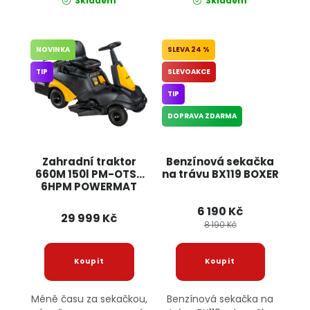
Skladem
Skladem
NOVINKA
24 %
TIP
SLEVOAKCE
TIP
DOPRAVA ZDARMA
Zahradní traktor
Benzínová sekačka
660M 150l PM-OTS-
na trávu BX119 BOXER
6HPM POWERMAT
6 190 Kč
29 999 Kč
8 190 Kč
Méně času za sekačkou,
Benzínová sekačka na