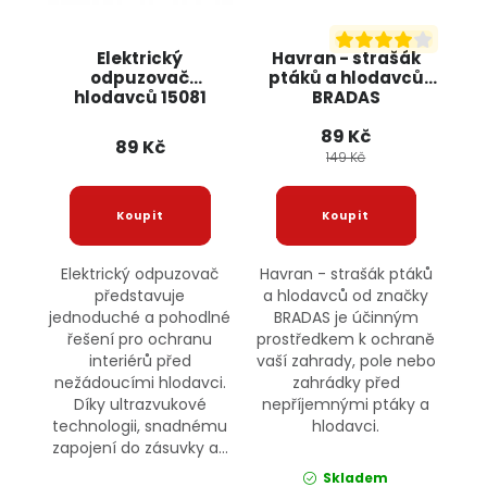
Elektrický
Havran - strašák
odpuzovač
ptáků a hlodavců
hlodavců 15081
BRADAS
JIPOS
89 Kč
89 Kč
149 Kč
Elektrický odpuzovač
Havran - strašák ptáků
představuje
a hlodavců od značky
jednoduché a pohodlné
BRADAS je účinným
řešení pro ochranu
prostředkem k ochraně
interiérů před
vaší zahrady, pole nebo
nežádoucími hlodavci.
zahrádky před
Díky ultrazvukové
nepříjemnými ptáky a
technologii, snadnému
hlodavci.
zapojení do zásuvky a...
Skladem