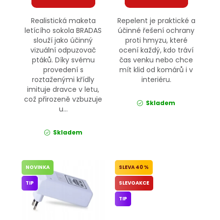
Realistická maketa
Repelent je praktické a
letícího sokola BRADAS
účinné řešení ochrany
slouží jako účinný
proti hmyzu, které
vizuální odpuzovač
ocení každý, kdo tráví
ptáků. Díky svému
čas venku nebo chce
provedení s
mít klid od komárů i v
roztaženými křídly
interiéru.
imituje dravce v letu,
což přirozeně vzbuzuje
Skladem
u...
Skladem
NOVINKA
40 %
TIP
SLEVOAKCE
TIP