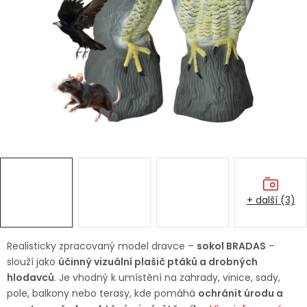
Dětská hřiště
Autodoplňky
Vánoce
Ochranné pomůcky
Fotovoltaika
+ další (3)
Výprodej
Značky
Realisticky zpracovaný model dravce –
sokol BRADAS
–
slouží jako
účinný vizuální plašič ptáků a drobných
hlodavců
. Je vhodný k umístění na zahrady, vinice, sady,
pole, balkony nebo terasy, kde pomáhá
ochránit úrodu a