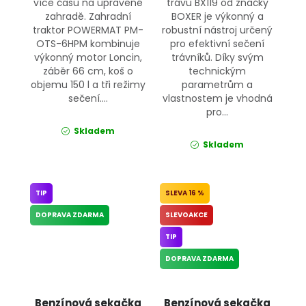
více času na upravené
trávu BX119 od značky
zahradě. Zahradní
BOXER je výkonný a
traktor POWERMAT PM-
robustní nástroj určený
OTS-6HPM kombinuje
pro efektivní sečení
výkonný motor Loncin,
trávníků. Díky svým
záběr 66 cm, koš o
technickým
objemu 150 l a tři režimy
parametrům a
sečení....
vlastnostem je vhodná
pro...
Skladem
Skladem
TIP
16 %
DOPRAVA ZDARMA
SLEVOAKCE
TIP
DOPRAVA ZDARMA
Benzínová sekačka
Benzínová sekačka