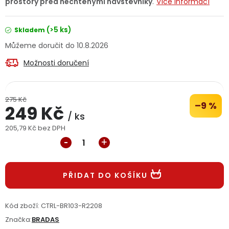
prostory před nechtěnými návštěvníky
.
Více informací
Jaký je aktuální stav mé objednávky?
(>5 ks)
Skladem
Velkoobchodní spolupráce (B2B)
Prodejna nářadí
10.8.2026
Možnosti doručení
Servis nářadí
Hodnocení obchodu
Doprava a platba
Váš zákaznický účet
Kontakt
275 Kč
–9 %
249 Kč
/ ks
PODPORA
205,79 Kč bez DPH
Měrná cena:
Reklamační formulář
Odstoupení ve lhůtě 14 dní
PŘIDAT DO KOŠÍKU
Obchodní podmínky
Reklamační řád
Podmínky ochrany osobních údajů
Kód zboží:
CTRL-BR103-R2208
Značka:
BRADAS