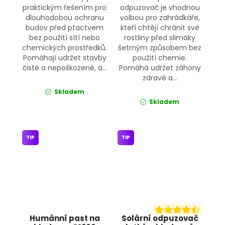
praktickým řešením pro
odpuzovač je vhodnou
dlouhodobou ochranu
volbou pro zahrádkáře,
budov před ptactvem
kteří chtějí chránit své
bez použití sítí nebo
rostliny před slimáky
chemických prostředků.
šetrným způsobem bez
Pomáhají udržet stavby
použití chemie.
čisté a nepoškozené, a...
Pomáhá udržet záhony
zdravé a...
Skladem
Skladem
TIP
TIP
Humánní past na
Solární odpuzovač