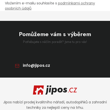
Vložením e-mailu souhlasíte s
podmínkami ochrany
osobních údajů
Pomůžeme vám s výběrem
Potřebujete s něčím poradit? Jsme tu pro vás!
info
@
jipos.cz
Zápatí
Jipos nabízí prodej kvalitního nářadí, autodoplňků a zahradní
techniky za nejlepší ceny na trhu.