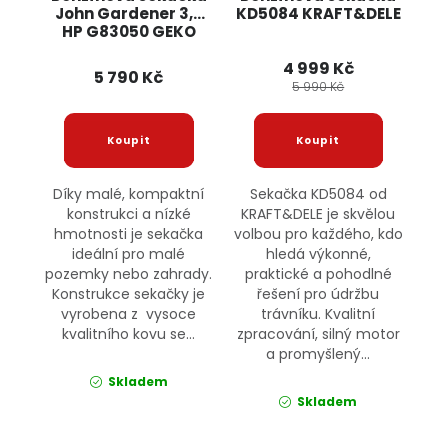
John Gardener 3,5
KD5084 KRAFT&DELE
HP G83050 GEKO
4 999 Kč
5 790 Kč
5 990 Kč
Díky malé, kompaktní
Sekačka KD5084 od
konstrukci a nízké
KRAFT&DELE je skvělou
hmotnosti je sekačka
volbou pro každého, kdo
ideální pro malé
hledá výkonné,
pozemky nebo zahrady.
praktické a pohodlné
Konstrukce sekačky je
řešení pro údržbu
vyrobena z vysoce
trávníku. Kvalitní
kvalitního kovu se...
zpracování, silný motor
a promyšlený...
Skladem
Skladem