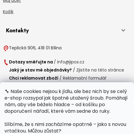
Můj účet
Košík
Kontakty
Teplická 906, 418 01 Bílina
Dotazy směřujte na
/
info@jipos.cz
Jaký je stav mé objednávky?
/
Zjistíte na této stránce
Chci reklamovat zboží
/
Reklamační formulář
Chci vrátit zboží do 14 dní
/
Formulář pro vrácení zboží
🔧 Naše cookies nejsou k jídlu, ale bez nich by se celý
e-shop rozsypal jak špatně utažený šroub. Pomáhají
Provozní doba
nám, aby vše běželo hladce – od košíku po
Po-Čt /
8:00 - 15:00
doporučení nářadí, které vám sedne do ruky.
Pá /
7:30 - 14:30
Slíbíme, že s nimi zacházíme opatrně – jako s novou
Polední přestávka /
11:00 - 11:30
vrtačkou. Můžou zůstat?