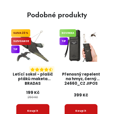
Podobné produkty
23 %
NOVINKA
SLEVOAKCE
TIP
TIP
Letící sokol - plašič
Přenosný repelent
ptáků maketa
na hmyz, černý
BRADAS
24660_CZ JIPOS
199 Kč
399 Kč
259 Kč