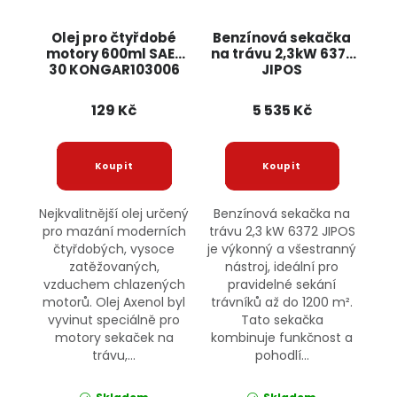
Olej pro čtyřdobé
Benzínová sekačka
motory 600ml SAE-
na trávu 2,3kW 6372
30 KONGAR103006
JIPOS
AXENOL
129 Kč
5 535 Kč
Nejkvalitnější olej určený
Benzínová sekačka na
pro mazání moderních
trávu 2,3 kW 6372 JIPOS
čtyřdobých, vysoce
je výkonný a všestranný
zatěžovaných,
nástroj, ideální pro
vzduchem chlazených
pravidelné sekání
motorů. Olej Axenol byl
trávníků až do 1200 m².
vyvinut speciálně pro
Tato sekačka
motory sekaček na
kombinuje funkčnost a
trávu,...
pohodlí...