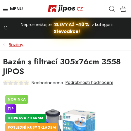
Přejít na obsah
Hled
N
SLEVY AŽ -40 %
Nepromeškejte
v kategorii
Slevoakce!
Slevoakce
Bazény
Zahrada
Bazén s filtrací 305x76cm 3558
JIPOS
Stavba a dům
Podrobnosti hodnocení
Neohodnoceno
Dílna
NOVINKA
TIP
Domácnost
DOPRAVA ZDARMA
POSLEDNÍ KUSY SKLADEM