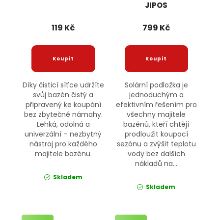
JIPOS
119 Kč
799 Kč
Díky čisticí síťce udržíte
Solární podložka je
svůj bazén čistý a
jednoduchým a
připravený ke koupání
efektivním řešením pro
bez zbytečné námahy.
všechny majitele
Lehká, odolná a
bazénů, kteří chtějí
univerzální – nezbytný
prodloužit koupací
nástroj pro každého
sezónu a zvýšit teplotu
majitele bazénu.
vody bez dalších
nákladů na...
Skladem
Skladem