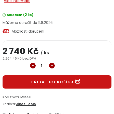
Více informací
Jaký je aktuální stav mé objednávky?
(2 ks)
Skladem
Velkoobchodní spolupráce (B2B)
Prodejna nářadí
11.8.2026
Možnosti doručení
Servis nářadí
Hodnocení obchodu
Doprava a platba
Váš zákaznický účet
Kontakt
2 740 Kč
/ ks
2 264,46 Kč bez DPH
PODPORA
Měrná cena:
Reklamační formulář
Odstoupení ve lhůtě 14 dní
PŘIDAT DO KOŠÍKU
Obchodní podmínky
Reklamační řád
Kód zboží:
M3558
Podmínky ochrany osobních údajů
Značka:
Jipos Tools