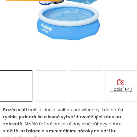
Dětská hřiště
Autodoplňky
Vánoce
Ochranné pomůcky
Fotovoltaika
+ další (4)
Výprodej
Značky
Bazén s filtrací
je ideální volbou pro všechny, kdo chtějí
rychle, jednoduše a levně vytvořit osvěžující zónu na
zahradě
. Skvělé řešení pro letní dny plné zábavy –
bez
složité instalace a s minimálními nároky na údržbu.