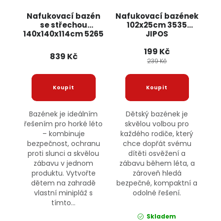
Nafukovací bazén
Nafukovací bazének
se střechou
102x25cm 3535
140x140x114cm 5265
JIPOS
JIPOS
199 Kč
839 Kč
239 Kč
Bazének je ideálním
Dětský bazének je
řešením pro horké léto
skvělou volbou pro
– kombinuje
každého rodiče, který
bezpečnost, ochranu
chce dopřát svému
proti slunci a skvělou
dítěti osvěžení a
zábavu v jednom
zábavu během léta, a
produktu. Vytvořte
zároveň hledá
dětem na zahradě
bezpečné, kompaktní a
vlastní minipláž s
odolné řešení.
tímto...
Skladem