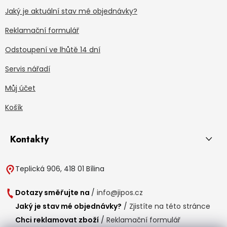
Jaký je aktuální stav mé objednávky?
Reklamační formulář
Odstoupení ve lhůtě 14 dní
Servis nářadí
Můj účet
Košík
Kontakty
Teplická 906, 418 01 Bílina
Dotazy směřujte na
/
info@jipos.cz
Jaký je stav mé objednávky?
/
Zjistíte na této stránce
Chci reklamovat zboží
/
Reklamační formulář