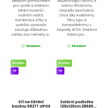
ideálním pomocníkem
dlouhotrvající čistotu a
pro rychlé a efektivní
svému filtračnímu
čištění bazénů i
čerpadlu bezchybný
vodních nádrží.
chod díky kvalitnímu
Kombinace síťky a
filtru typu A
vodního vysavače
kompatibilnímu s
zaručuje důkladnou
čerpadly INTEX. Efektivní
údržbu bez námahy a...
řešení pro...
Skladem
Skladem
NOVINKA
NOVINKA
TIP
TIP
Síť na čištění
Solární podložka
bazénu 58277 JIPOS
120x120cm 28685