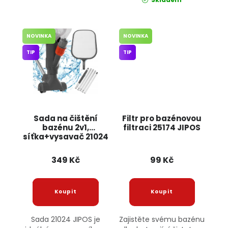
NOVINKA
NOVINKA
TIP
TIP
Sada na čištění
Filtr pro bazénovou
bazénu 2v1,
filtraci 25174 JIPOS
síťka+vysavač 21024
JIPOS
349 Kč
99 Kč
Sada 21024 JIPOS je
Zajistěte svému bazénu