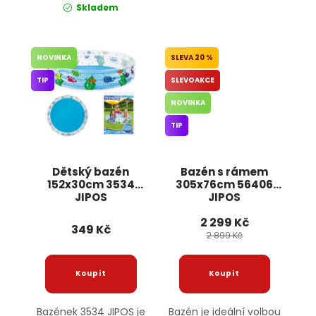
Skladem
NOVINKA
20 %
TIP
SLEVOAKCE
NOVINKA
TIP
Dětský bazén
Bazén s rámem
152x30cm 3534
305x76cm 56406
JIPOS
JIPOS
2 299 Kč
349 Kč
2 899 Kč
Bazének 3534 JIPOS je
Bazén je ideální volbou