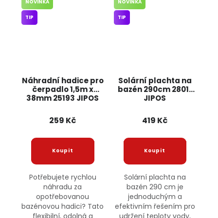
NOVINKA
NOVINKA
TIP
TIP
Náhradní hadice pro
Solární plachta na
čerpadlo 1,5m x
bazén 290cm 28011
38mm 25193 JIPOS
JIPOS
259 Kč
419 Kč
Potřebujete rychlou
Solární plachta na
náhradu za
bazén 290 cm je
opotřebovanou
jednoduchým a
bazénovou hadici? Tato
efektivním řešením pro
flexibilní, odolná a
udržení teploty vody,