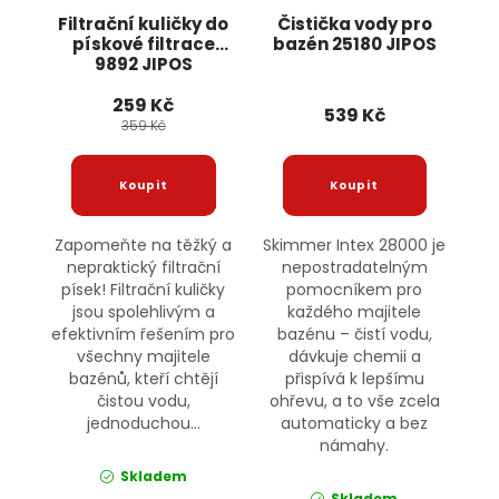
Filtrační kuličky do
Čistička vody pro
pískové filtrace
bazén 25180 JIPOS
9892 JIPOS
259 Kč
539 Kč
359 Kč
Zapomeňte na těžký a
Skimmer Intex 28000 je
nepraktický filtrační
nepostradatelným
písek! Filtrační kuličky
pomocníkem pro
jsou spolehlivým a
každého majitele
efektivním řešením pro
bazénu – čistí vodu,
všechny majitele
dávkuje chemii a
bazénů, kteří chtějí
přispívá k lepšímu
čistou vodu,
ohřevu, a to vše zcela
jednoduchou...
automaticky a bez
námahy.
Skladem
Skladem