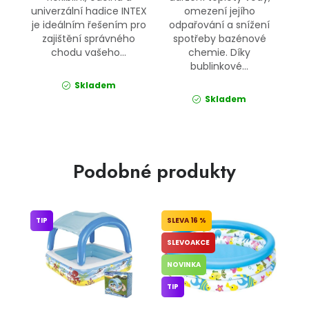
univerzální hadice INTEX
omezení jejího
je ideálním řešením pro
odpařování a snížení
zajištění správného
spotřeby bazénové
chodu vašeho...
chemie. Díky
bublinkové...
Skladem
Skladem
Podobné produkty
TIP
16 %
SLEVOAKCE
NOVINKA
TIP