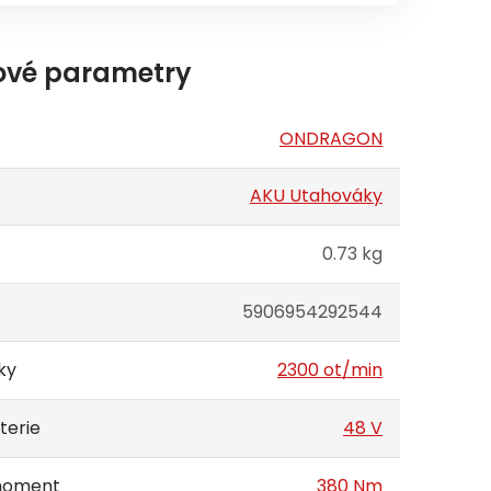
ové parametry
ONDRAGON
AKU Utahováky
0.73 kg
5906954292544
ky
2300 ot/min
terie
48 V
 moment
380 Nm