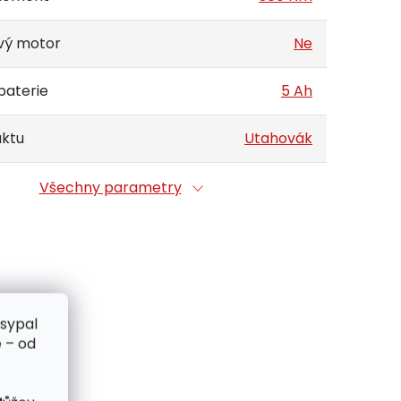
vý motor
Ne
baterie
5 Ah
uktu
Utahovák
Všechny parametry
zsypal
 – od