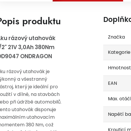
Popis produktu
Doplňk
Značka
ku rázový utahovák
/2" 21V 3,0Ah 380Nm
Kategorie
OD9047 ONDRAGON
Hmotnost
ku rázový utahovák je
ýkonný a všestranný
EAN
ástroj, který je ideální pro
oužití v dílně, na stavbách
Max. otáč
ebo při údržbě automobilů.
ento utahovák disponuje
Napětí ba
aximálním utahovacím
omentem 380 Nm, což
Krouticí