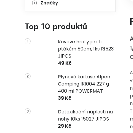
Značky
Top 10 produktů
A
Kovové hroty proti
1
ptákům 50cm, 1ks R1523
JIPOS
49 Kč
A
Plynová kartuše Alpen
v
Camping IK1004 227 g
n
400 ml POWERMAT
p
39 Kč
n
T
Detoxikační náplasti na
nohy 10ks 15027 JIPOS
m
29 Kč
m