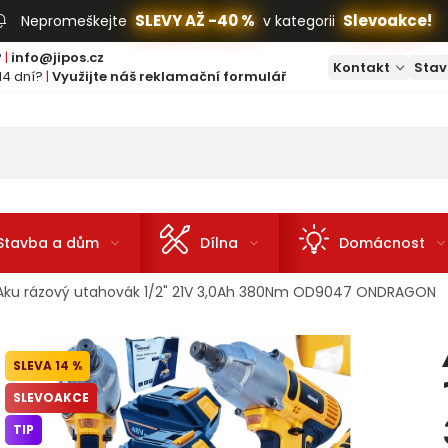
SLEVY AŽ -40 %
Slevoakce!
Nepromeškejte
v kategorii
?
|
info@jipos.cz
Kontakt
Stav
14 dní?
|
Využijte náš reklamační formulář
Stavba a dům
Dílna
Domácnost
Aku rázový utahovák 1/2" 21V 3,0Ah 380Nm OD9047 ONDRAGON
14 %
SLEVOAKCE
TIP