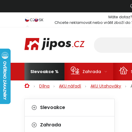
Přejít na obsah
Máte dotaz
CZ
SK
Chcete reklamovat nebo vrátit zboží do 
Slevoakce
Zahrada
Domů
Dílna
AKU nářadí
AKU Utahováky
Postranní panel
Kategorie
Přeskočit kategorie
Slevoakce
Zahrada