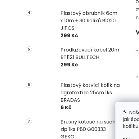
z
z
Plastový obrubník 6cm
n
x 10m + 30 kolíků R1020
JIPOS
V
299 Kč
Prodlužovací kabel 20m
BT1121 BULLTECH
299 Kč
Plastový kotvící kolík na
agrotextílie 25cm 1ks
BRADAS
6 Kč
🔧 Naš
jak šp
Brusný kotouč na suchý
košíku
zip 1ks P80 G00333
GEKO