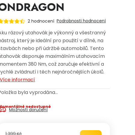
ONDRAGON
Podrobnosti hodnocení
2 hodnocení
Aku rázový utahovák je výkonný a všestranný
nástroj, který je ideální pro použití v dílně, na
stavbách nebo při údržbě automobilů. Tento
utahovák disponuje maximálním utahovacím
momentem 380 Nm, což zaručuje efektivní a
rychlé zvládnutí i těch nejnáročnějších úkolů.
Více informací
Položka byla vyprodána…
Momentálně nedostupné
Možnosti doručení
1 399 Kč