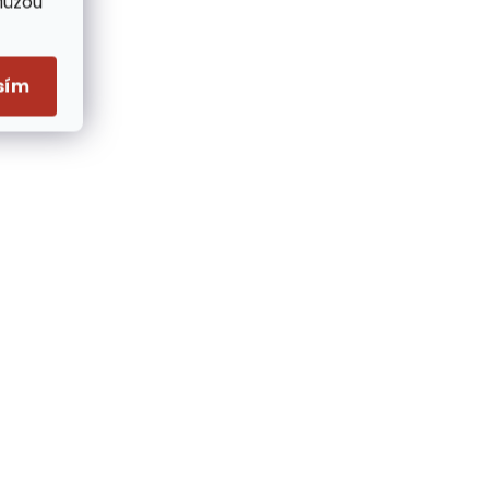
Můžou
sím