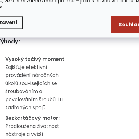
e, že s nimi zacházíme opatrně – jako s novou vrtačkou. 
?
Snadná změna směru
otáčení pro šroubování
tavení
a odšroubování
Souhla
ýhody:
Vysoký točivý moment:
Zajišťuje efektivní
provádění náročných
úkolů souvisejících se
šroubováním a
povolováním šroubů, i u
zadřených spojů.
Bezkartáčový motor:
Prodloužená životnost
nástroje a vyšší