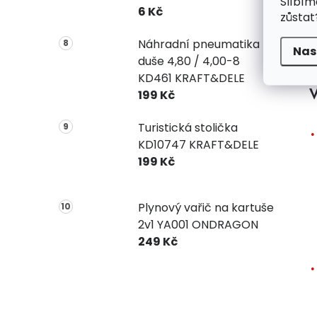
Slíbím
6 Kč
zůstat
Náhradní pneumatika +
Nas
duše 4,80 / 4,00-8
KD461 KRAFT&DELE
V
199 Kč
Turistická stolička
KD10747 KRAFT&DELE
199 Kč
Plynový vařič na kartuše
2v1 YA001 ONDRAGON
249 Kč