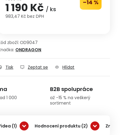
–14 %
1 190 Kč
/ ks
983,47 Kč bez DPH
Měrná cena:
Kód zboží:
OD9047
Značka:
ONDRAGON
Tisk
Zeptat se
Hlídat
rma
B2B spolupráce
ad 1 000
až -15 % na veškerý
sortiment
Videa (1)
Hodnocení produktu (2)
Značka OND