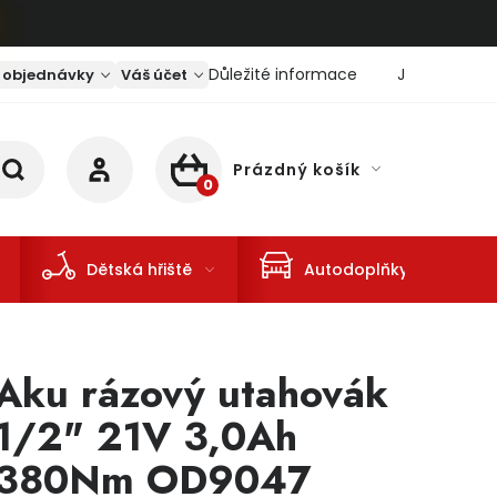
Důležité informace
Jaký je aktu
 objednávky
Váš účet
Prázdný košík
NÁKUPNÍ KOŠÍK
Dětská hřiště
Autodoplňky
Aku rázový utahovák
1/2" 21V 3,0Ah
380Nm OD9047