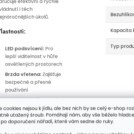
aručuje efektivní a rychlé
vládnutí i těch
Bezuhlíko
ejnáročnějších úkolů.
Kapacita 
lastnosti:
Typ prod
LED podsvícení:
Pro
lepší viditelnost v hůře
osvětlených prostorech
Brzda vřetena:
Zajišťuje
bezpečné a přesné
používání
Protiskluzová rukojeť:
Měkká a ergonomická,
e cookies nejsou k jídlu, ale bez nich by se celý e-shop ro
atně utažený šroub. Pomáhají nám, aby vše běželo hladce
pro maximální komfort
 po doporučení nářadí, které vám sedne do ruky.
při práci
Otočení vpravo-vlevo: