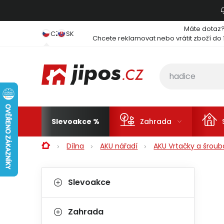
Přejít na obsah
Máte dotaz
CZ
SK
Chcete reklamovat nebo vrátit zboží do 
Slevoakce
Zahrada
Domů
Dílna
AKU nářadí
AKU Vrtačky a šrou
Postranní panel
Kategorie
Přeskočit kategorie
Slevoakce
Zahrada