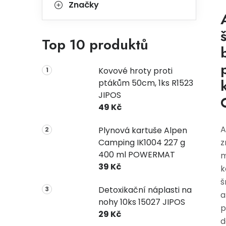
Značky
Top 10 produktů
Kovové hroty proti
ptákům 50cm, 1ks R1523
JIPOS
49 Kč
A
Plynová kartuše Alpen
Camping IK1004 227 g
z
400 ml POWERMAT
m
39 Kč
k
š
Detoxikační náplasti na
a
nohy 10ks 15027 JIPOS
p
29 Kč
d