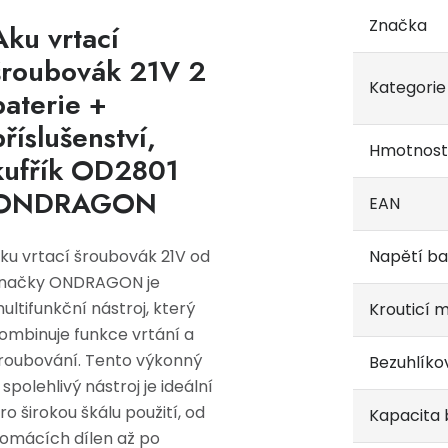
Značka
Aku vrtací
šroubovák 21V 2
Kategorie
baterie +
příslušenství,
Hmotnost
kufřík OD2801
ONDRAGON
EAN
ku vrtací šroubovák 21V od
Napětí ba
načky ONDRAGON je
ultifunkční nástroj, který
Krouticí
ombinuje funkce vrtání a
roubování. Tento výkonný
Bezuhlíko
 spolehlivý nástroj je ideální
ro širokou škálu použití, od
Kapacita 
omácích dílen až po