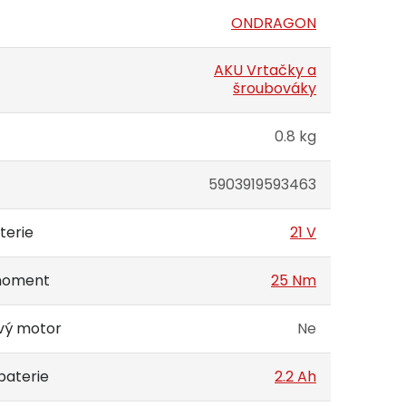
ONDRAGON
AKU Vrtačky a
šroubováky
0.8 kg
5903919593463
terie
21 V
 moment
25 Nm
vý motor
Ne
baterie
2.2 Ah