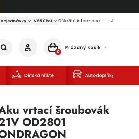
Důležité informace
Jaký je aktu
 objednávky
Váš účet
Prázdný košík
NÁKUPNÍ KOŠÍK
Dětská hřiště
Autodoplňky
Aku vrtací šroubovák
21V OD2801
ONDRAGON