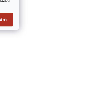
Můžou
sím