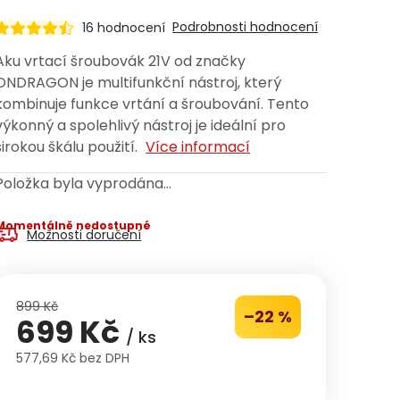
Podrobnosti hodnocení
16 hodnocení
Aku vrtací šroubovák 21V od značky
ONDRAGON je multifunkční nástroj, který
kombinuje funkce vrtání a šroubování. Tento
výkonný a spolehlivý nástroj je ideální pro
širokou škálu použití.
Více informací
Položka byla vyprodána…
Momentálně nedostupné
Možnosti doručení
899 Kč
–22 %
699 Kč
/ ks
577,69 Kč bez DPH
Měrná cena: