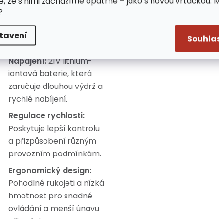
e, že s nimi zacházíme opatrně – jako s novou vrtačkou. 
Vysoká kvalita:
Odolná
?
konstrukce a spolehlivý
výkon pro dlouhodobé
tavení
Souhla
používání.
Napájení:
21V lithium-
iontová baterie, která
zaručuje dlouhou výdrž a
rychlé nabíjení.
Regulace rychlosti:
Poskytuje lepší kontrolu
a přizpůsobení různým
provozním podmínkám.
Ergonomický design:
Pohodlné rukojeti a nízká
hmotnost pro snadné
ovládání a menší únavu