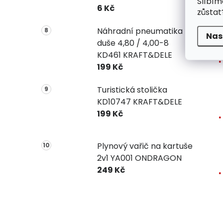
Slíbím
6 Kč
zůstat
Náhradní pneumatika +
Nas
duše 4,80 / 4,00-8
KD461 KRAFT&DELE
199 Kč
Turistická stolička
KD10747 KRAFT&DELE
199 Kč
Plynový vařič na kartuše
2v1 YA001 ONDRAGON
249 Kč