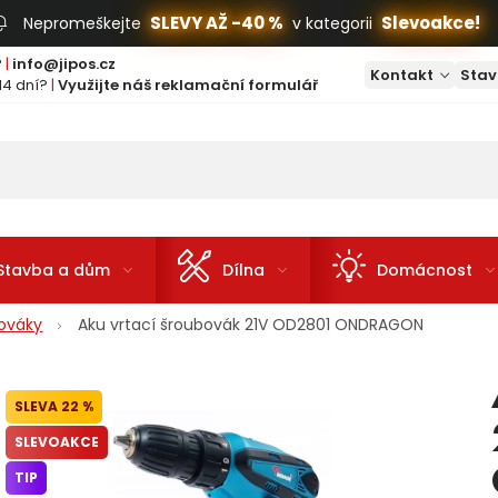
SLEVY AŽ -40 %
Slevoakce!
Nepromeškejte
v kategorii
?
|
info@jipos.cz
Kontakt
Stav
14 dní?
|
Využijte náš reklamační formulář
Stavba a dům
Dílna
Domácnost
bováky
Aku vrtací šroubovák 21V OD2801 ONDRAGON
22 %
SLEVOAKCE
TIP