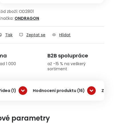
Kód zboží:
OD2801
Značka:
ONDRAGON
Tisk
Zeptat se
Hlídat
rma
B2B spolupráce
ad 1 000
až -15 % na veškerý
sortiment
Videa (1)
Hodnocení produktu (16)
Značka ON
ové parametry