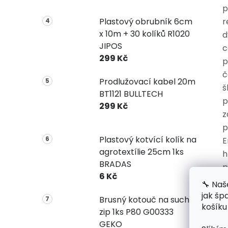
p
Plastový obrubník 6cm
r
x 10m + 30 kolíků R1020
d
JIPOS
c
299 Kč
p
č
Prodlužovací kabel 20m
š
BT1121 BULLTECH
p
299 Kč
z
p
Plastový kotvící kolík na
E
agrotextílie 25cm 1ks
h
BRADAS
p
6 Kč
p
🔧 Naš
jak šp
Brusný kotouč na suchý
V
košíku
zip 1ks P80 G00333
GEKO