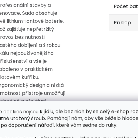
rofesionální stavby a
Počet bat
enovace. Sada obsahuje
vě lithium-iontové baterie,
Příklep
ož zajišťuje nepřetržitý
rovoz bez nutnosti
astého dobíjení a širokou
kálu nejpoužívanějšího
říslušenství a vše je
abaleno v praktickém
latovém kufříku.
rgonomický design a nízká
motnost přístroje umožňují
ohodlné a efektivní
oužívání i při delší práci.
e cookies nejsou k jídlu, ale bez nich by se celý e-shop ro
atně utažený šroub. Pomáhají nám, aby vše běželo hladce
lastnosti:
 po doporučení nářadí, které vám sedne do ruky.