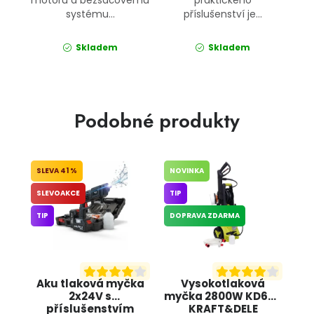
systému...
příslušenství je...
Skladem
Skladem
Podobné produkty
41 %
NOVINKA
SLEVOAKCE
TIP
TIP
DOPRAVA ZDARMA
Aku tlaková myčka
Vysokotlaková
2x24V s
myčka 2800W KD664
příslušenstvím
KRAFT&DELE