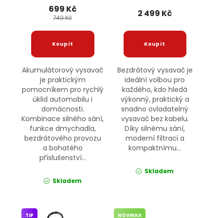
699 Kč
2 499 Kč
749 Kč
Akumulátorový vysavač
Bezdrátový vysavač je
je praktickým
ideální volbou pro
pomocníkem pro rychlý
každého, kdo hledá
úklid automobilu i
výkonný, praktický a
domácnosti.
snadno ovladatelný
Kombinace silného sání,
vysavač bez kabelu.
funkce dmychadla,
Díky silnému sání,
bezdrátového provozu
moderní filtraci a
a bohatého
kompaktnímu...
příslušenství...
Skladem
Skladem
TIP
NOVINKA