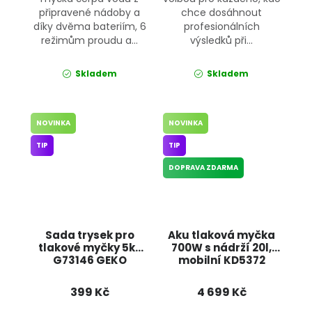
připravené nádoby a
chce dosáhnout
díky dvěma bateriím, 6
profesionálních
režimům proudu a...
výsledků při...
Skladem
Skladem
NOVINKA
NOVINKA
TIP
TIP
DOPRAVA ZDARMA
Sada trysek pro
Aku tlaková myčka
tlakové myčky 5ks
700W s nádrží 20l,
G73146 GEKO
mobilní KD5372
KRAFT&DELE
399 Kč
4 699 Kč