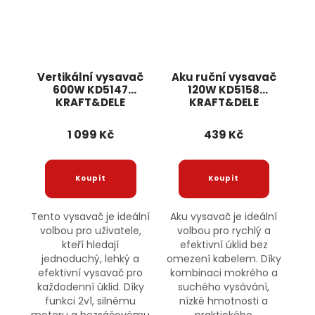
Vertikální vysavač
Aku ruční vysavač
600W KD5147
120W KD5158
KRAFT&DELE
KRAFT&DELE
1 099 Kč
439 Kč
Tento vysavač je ideální
Aku vysavač je ideální
volbou pro uživatele,
volbou pro rychlý a
kteří hledají
efektivní úklid bez
jednoduchý, lehký a
omezení kabelem. Díky
efektivní vysavač pro
kombinaci mokrého a
každodenní úklid. Díky
suchého vysávání,
funkci 2v1, silnému
nízké hmotnosti a
motoru a bezsáčovému
praktického