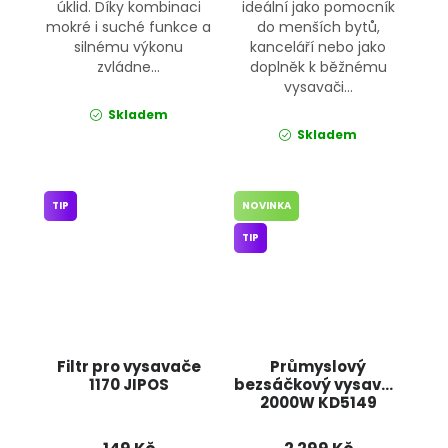
úklid. Díky kombinaci
ideální jako pomocník
mokré i suché funkce a
do menších bytů,
silnému výkonu
kanceláří nebo jako
zvládne...
doplněk k běžnému
vysavači...
Skladem
Skladem
TIP
NOVINKA
TIP
Filtr pro vysavače
Průmyslový
1170 JIPOS
bezsáčkový vysavač
2000W KD5149
KRAFT&DELE