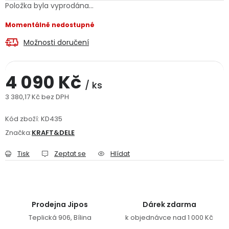
Položka byla vyprodána…
Jaký je aktuální stav mé objednávky?
Momentálně nedostupné
Velkoobchodní spolupráce (B2B)
Prodejna nářadí
Možnosti doručení
Servis nářadí
Hodnocení obchodu
4 090 Kč
/ ks
Doprava a platba
Váš zákaznický účet
Kontakt
3 380,17 Kč bez DPH
Měrná cena:
PODPORA
Kód zboží:
KD435
Značka:
KRAFT&DELE
Reklamační formulář
Odstoupení ve lhůtě 14 dní
Tisk
Zeptat se
Hlídat
Obchodní podmínky
Reklamační řád
Podmínky ochrany osobních údajů
Prodejna Jipos
Dárek zdarma
Teplická 906, Bílina
k objednávce nad 1 000 Kč