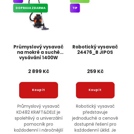
DOPRAVA ZDARMA
TIP
Průmyslový vysavač
Robotický vysavač
na mokré a suché
24476_B JIPOS
vysávání 1400W
KD482 KRAFT&DELE
2 899 Kč
259 Kč
Průmyslový vysavač
Robotický vysavač
KD482 KRAFT&DELE je
představuje
spolehlivý a univerzální
jednoduché a cenově
pomocník pro
dostupné řešení pro
každodenní i náročnější
každodenní úklid. Je