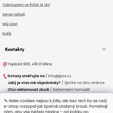
Odstoupení ve lhůtě 14 dní
Servis nářadí
Můj účet
Košík
Kontakty
Teplická 906, 418 01 Bílina
Dotazy směřujte na
/
info@jipos.cz
Jaký je stav mé objednávky?
/
Zjistíte na této stránce
Chci reklamovat zboží
/
Reklamační formulář
Chci vrátit zboží do 14 dní
/
Formulář pro vrácení zboží
🔧 Naše cookies nejsou k jídlu, ale bez nich by se celý
e-shop rozsypal jak špatně utažený šroub. Pomáhají
Provozní doba
nám, aby vše běželo hladce – od košíku po