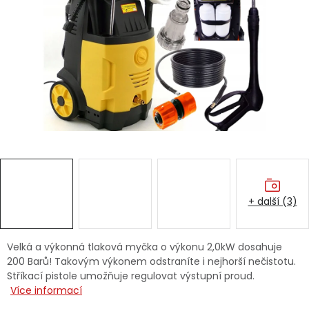
Dětská hřiště
Autodoplňky
Vánoce
Ochranné pomůcky
Fotovoltaika
+ další (3)
Výprodej
Značky
Velká a výkonná tlaková myčka o výkonu 2,0kW dosahuje
200 Barů! Takovým výkonem odstraníte i nejhorší nečistotu.
Stříkací pistole umožňuje regulovat výstupní proud.
Více informací