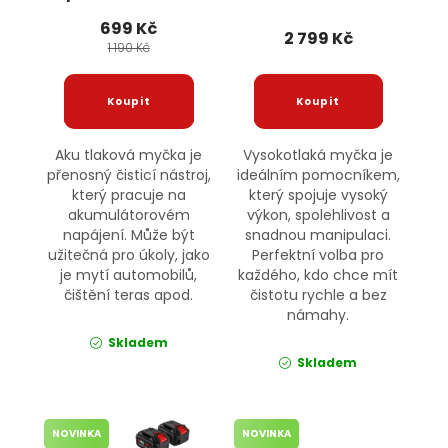
OD011 JIPOS
699 Kč
2 799 Kč
1 190 Kč
Aku tlaková myčka je
Vysokotlaká myčka je
přenosný čisticí nástroj,
ideálním pomocníkem,
který pracuje na
který spojuje vysoký
akumulátorovém
výkon, spolehlivost a
napájení. Může být
snadnou manipulaci.
užitečná pro úkoly, jako
Perfektní volba pro
je mytí automobilů,
každého, kdo chce mít
čištění teras apod.
čistotu rychle a bez
námahy.
Skladem
Skladem
NOVINKA
NOVINKA