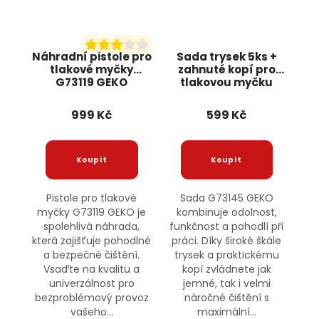
Náhradní pistole pro
Sada trysek 5ks +
tlakové myčky
zahnuté kopí pro
G73119 GEKO
tlakovou myčku
G73145 GEKO
999 Kč
599 Kč
Pistole pro tlakové
Sada G73145 GEKO
myčky G73119 GEKO je
kombinuje odolnost,
spolehlivá náhrada,
funkčnost a pohodlí při
která zajišťuje pohodlné
práci. Díky široké škále
a bezpečné čištění.
trysek a praktickému
Vsaďte na kvalitu a
kopí zvládnete jak
univerzálnost pro
jemné, tak i velmi
bezproblémový provoz
náročné čištění s
vašeho...
maximální...