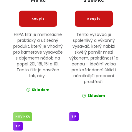
149 Kč
2 299 Kč
HEPA filtr je mimořádně
Tento vysavač je
praktický a užitečný
spolehlivý a výkonný
produkt, který je vhodný
vysavač, který nabízí
pro kamerové vysavače
skvělý poměr mezi
s objemem nádob na
výkonem, praktičností a
popel 20l, 18l, 15l a 10l.
cenou – ideální volba
Tento filtr je navržen
pro každodenní úklid i
tak, aby...
náročnější pracovní
prostředí.
Skladem
Skladem
NOVINKA
TIP
TIP