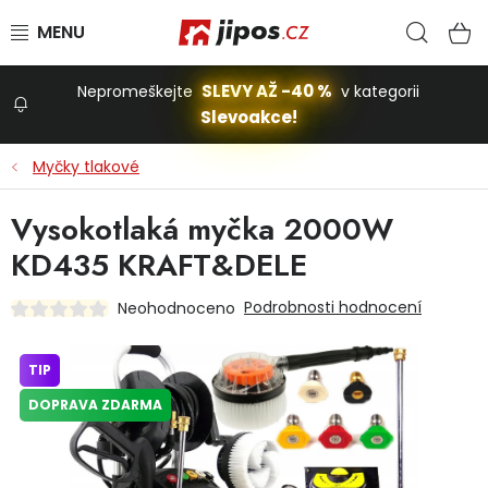
Přejít na obsah
Hled
N
SLEVY AŽ -40 %
Nepromeškejte
v kategorii
Slevoakce!
Slevoakce
Myčky tlakové
Zahrada
Vysokotlaká myčka 2000W
KD435 KRAFT&DELE
Stavba a dům
Podrobnosti hodnocení
Neohodnoceno
Dílna
TIP
DOPRAVA ZDARMA
Domácnost