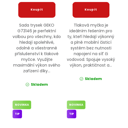
Sada trysek GEKO
Tlaková myčka je
G73146 je perfektní
ideálním řešením pro
volbou pro všechny, kdo
ty, kteří hledají výkonný
hledají spolehlivé,
a plně mobilní čisticí
odolné a všestranné
systém bez nutnosti
příslušenství k tlakové
napojení na síť či
myčce. Využijte
vodovod. Spojuje vysoký
maximální výkon svého
výkon, praktičnost a...
zařízení díky...
Skladem
Skladem
NOVINKA
NOVINKA
TIP
TIP