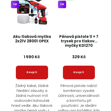
TIP
TIP
Aku tlaková myčka
Pěnová pistole 1l + 7
2x21V 28001 OPEX
trysek pro tlakové
myčky KD1270
KRAFT&DELE
1 590 Kč
329 Kč
Žádný kabel, žádné
Pěnová pistole nabízí
hledání zásuvky a
kombinaci vysoké
žádná nutnost mít
účinnosti, univerzálnosti
vodovodní kohoutek
a komfortu při
hned vedle. Aku tlaková
používání. Je ideální
myčka čerpá vodu z
volbou pro každého, kdo