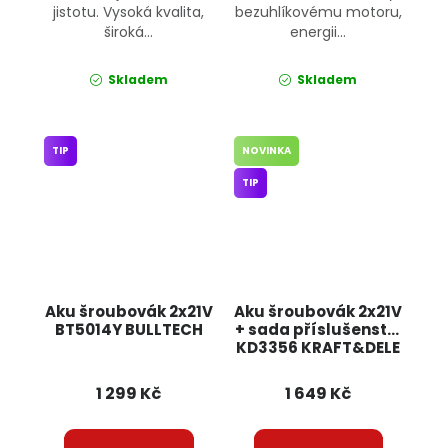
jistotu. Vysoká kvalita,
bezuhlíkovému motoru,
široká...
energii...
Skladem
Skladem
TIP
NOVINKA
TIP
Aku šroubovák 2x21V
Aku šroubovák 2x21V
BT5014Y BULLTECH
+ sada příslušenství
KD3356 KRAFT&DELE
1 299 Kč
1 649 Kč