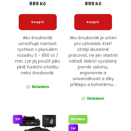
889 Kč
899 Kč
Aku šroubovák
Aku šroubovák je určen
umožňuje nastavit
pro uživatele, kteří
rychlost v plynulém
chtějí skutečně
rozsahu 0 - 650 ot /
pracovat, ne jen vlastnit
min. Lze jej použít jako
nářadí. Nabízí vyvážený
plně funkční vrtačku
poměr výkonu,
nebo šroubovák.
ergonomie a
univerzálnosti a díky
příklepu a bohatému...
Skladem
Skladem
TIP
NOVINKA
TIP