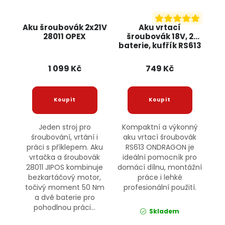
Aku šroubovák 2x21V
Aku vrtací
28011 OPEX
šroubovák 18V, 2
baterie, kufřík RS613
ONDRAGON
1 099 Kč
749 Kč
Jeden stroj pro
Kompaktní a výkonný
šroubování, vrtání i
aku vrtací šroubovák
práci s příklepem. Aku
RS613 ONDRAGON je
vrtačka a šroubovák
ideální pomocník pro
28011 JIPOS kombinuje
domácí dílnu, montážní
bezkartáčový motor,
práce i lehké
točivý moment 50 Nm
profesionální použití.
a dvě baterie pro
pohodlnou práci...
Skladem