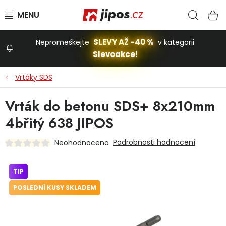
Přejít na obsah
Hled
N
SLEVY AŽ -40 %
Nepromeškejte
v kategorii
Slevoakce!
Slevoakce
Vrtáky SDS
Zahrada
Vrták do betonu SDS+ 8x210mm
4břitý 638 JIPOS
Stavba a dům
Podrobnosti hodnocení
Neohodnoceno
Dílna
TIP
POSLEDNÍ KUSY SKLADEM
Domácnost