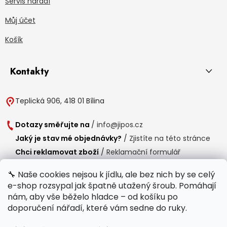
Servis nářadí
Můj účet
Košík
Kontakty
Teplická 906, 418 01 Bílina
Dotazy směřujte na
/
info@jipos.cz
Jaký je stav mé objednávky?
/
Zjistíte na této stránce
Chci reklamovat zboží
/
Reklamační formulář
Chci vrátit zboží do 14 dní
/
Formulář pro vrácení zboží
🔧 Naše cookies nejsou k jídlu, ale bez nich by se celý
e-shop rozsypal jak špatně utažený šroub. Pomáhají
Provozní doba
nám, aby vše běželo hladce – od košíku po
Po-Čt /
8:00 - 15:00
doporučení nářadí, které vám sedne do ruky.
Pá /
7:30 - 14:30