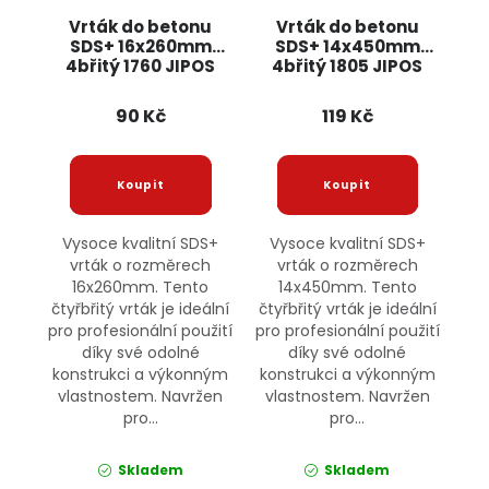
Vrták do betonu
Vrták do betonu
SDS+ 16x260mm
SDS+ 14x450mm
4břitý 1760 JIPOS
4břitý 1805 JIPOS
90 Kč
119 Kč
Vysoce kvalitní SDS+
Vysoce kvalitní SDS+
vrták o rozměrech
vrták o rozměrech
16x260mm. Tento
14x450mm. Tento
čtyřbřitý vrták je ideální
čtyřbřitý vrták je ideální
pro profesionální použití
pro profesionální použití
díky své odolné
díky své odolné
konstrukci a výkonným
konstrukci a výkonným
vlastnostem. Navržen
vlastnostem. Navržen
pro...
pro...
Skladem
Skladem