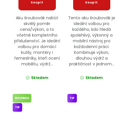
Aku šroubovák nabízí
Tento aku šroubovák je
skvělý poměr
ideální volbou pro
cena/výkon, a to
každého, kdo hledá
včetně kompletního
spolehlivý, výkonný a
příslušenství. Je ideální
mobilní nástroj pro
volbou pro domácí
každodenní práci.
kutily, montéry i
Kombinuje výkon,
řemeslníky, kteří ocení
dlouhou výdrž a
mobilitu, výdrž...
praktičnost v jednom...
Skladem
Skladem
NOVINKA
TIP
TIP