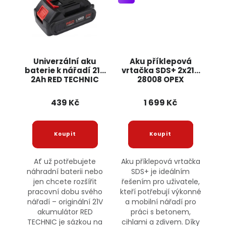
Univerzální aku
Aku příklepová
baterie k nářadí 21V
vrtačka SDS+ 2x21V
2Ah RED TECHNIC
28008 OPEX
439 Kč
1 699 Kč
Ať už potřebujete
Aku příklepová vrtačka
náhradní baterii nebo
SDS+ je ideálním
jen chcete rozšířit
řešením pro uživatele,
pracovní dobu svého
kteří potřebují výkonné
nářadí – originální 21V
a mobilní nářadí pro
akumulátor RED
práci s betonem,
TECHNIC je sázkou na
cihlami a zdivem. Díky