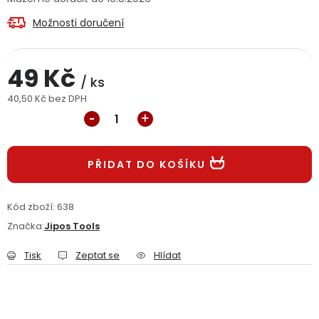
Jaký je aktuální stav mé objednávky?
Možnosti doručení
Velkoobchodní spolupráce (B2B)
Prodejna nářadí
49 Kč
/ ks
Servis nářadí
Hodnocení obchodu
40,50 Kč bez DPH
Měrná cena:
Doprava a platba
Váš zákaznický účet
Kontakt
PŘIDAT DO KOŠÍKU
PODPORA
Kód zboží:
638
Reklamační formulář
Odstoupení ve lhůtě 14 dní
Značka:
Jipos Tools
Obchodní podmínky
Reklamační řád
Tisk
Zeptat se
Hlídat
Podmínky ochrany osobních údajů