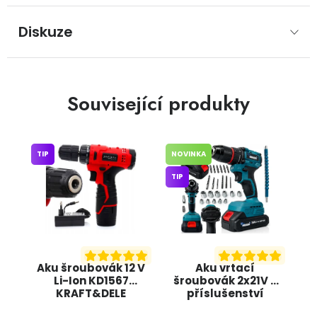
Diskuze
Související produkty
TIP
NOVINKA
TIP
Aku šroubovák 12 V
Aku vrtací
Li-Ion KD1567
šroubovák 2x21V +
KRAFT&DELE
příslušenství
OD4003 ONDRAGON