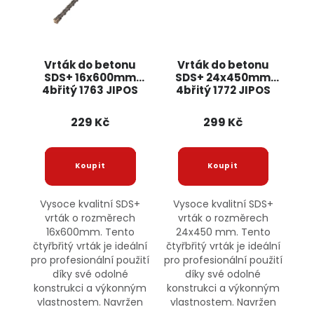
Vrták do betonu
Vrták do betonu
SDS+ 16x600mm
SDS+ 24x450mm
4břitý 1763 JIPOS
4břitý 1772 JIPOS
229 Kč
299 Kč
Vysoce kvalitní SDS+
Vysoce kvalitní SDS+
vrták o rozměrech
vrták o rozměrech
16x600mm. Tento
24x450 mm. Tento
čtyřbřitý vrták je ideální
čtyřbřitý vrták je ideální
pro profesionální použití
pro profesionální použití
díky své odolné
díky své odolné
konstrukci a výkonným
konstrukci a výkonným
vlastnostem. Navržen
vlastnostem. Navržen