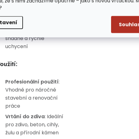
e, že s nimi zacházíme opatrně – jako s novou vrtačkou. 
slinutým karbidem
:
?
Zajišťují dlouhou
životnost a vysoký výkon
tavení
Souhla
Montáž
: SDS+ pro
snadné a rychlé
uchycení
oužití:
Profesionální použití
:
Vhodné pro náročné
stavební a renovační
práce
Vrtání do zdiva
: Ideální
pro zdivo, beton, cihly,
žulu a přírodní kámen