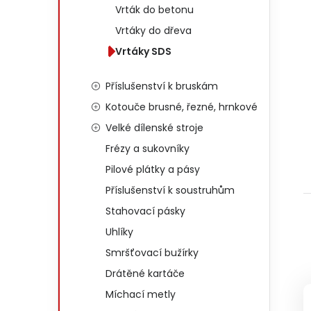
Vrták do betonu
Vrtáky do dřeva
Vrtáky SDS
Příslušenství k bruskám
Kotouče brusné, řezné, hrnkové
Velké dílenské stroje
Frézy a sukovníky
Pilové plátky a pásy
Příslušenství k soustruhům
Stahovací pásky
Uhlíky
Smršťovací bužírky
Drátěné kartáče
Míchací metly