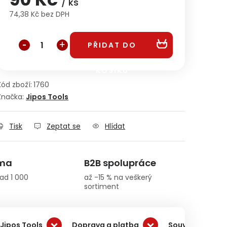
/ ks
74,38 Kč bez DPH
Měrná cena:
PŘIDAT DO
KOŠÍKU
Kód zboží:
1760
Značka:
Jipos Tools
Tisk
Zeptat se
Hlídat
rma
B2B spolupráce
ad 1 000
až -15 % na veškerý
sortiment
Jipos Tools
Doprava a platba
Související pro