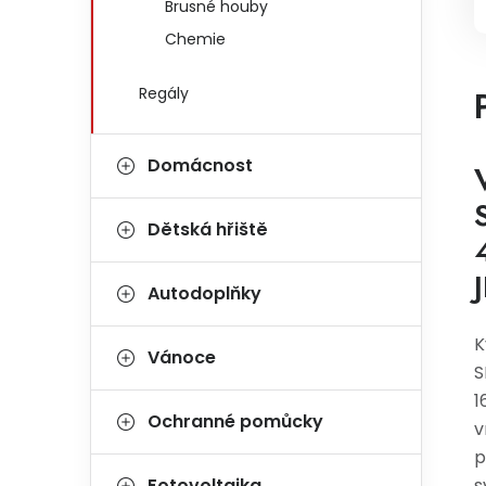
Brusné houby
Chemie
Regály
Domácnost
Dětská hřiště
Autodoplňky
K
Vánoce
S
1
Ochranné pomůcky
v
p
Fotovoltaika
s