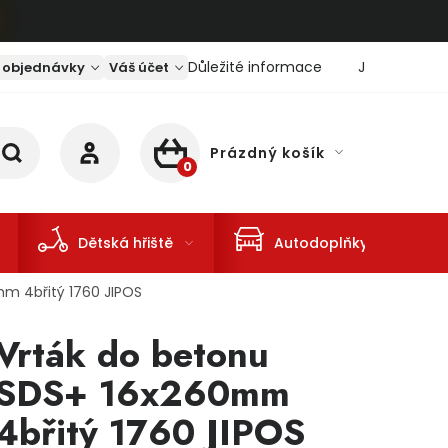
Důležité informace
Jaký je aktu
 objednávky
Váš účet
Prázdný košík
NÁKUPNÍ KOŠÍK
Dětská hřiště
Autodoplňky
m 4břitý 1760 JIPOS
Vrták do betonu
SDS+ 16x260mm
4břitý 1760 JIPOS