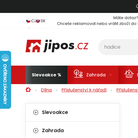
Přejít na obsah
Máte dotaz
CZ
SK
Chcete reklamovat nebo vrátit zboží do 
Slevoakce
Zahrada
Domů
Dílna
Příslušenství k nářadí
Příslušen
Postranní panel
Kategorie
Přeskočit kategorie
Slevoakce
Zahrada