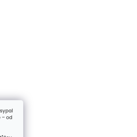
zsypal
 – od