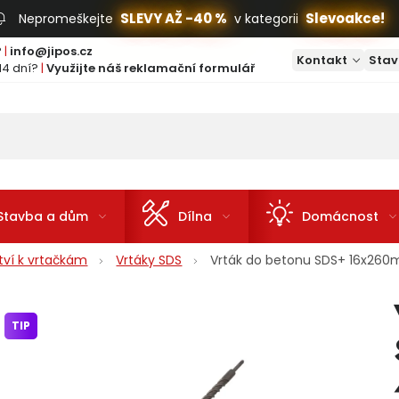
SLEVY AŽ -40 %
Slevoakce!
Nepromeškejte
v kategorii
?
|
info@jipos.cz
Kontakt
Stav
14 dní?
|
Využijte náš reklamační formulář
Stavba a dům
Dílna
Domácnost
ství k vrtačkám
Vrtáky SDS
Vrták do betonu SDS+ 16x260m
TIP