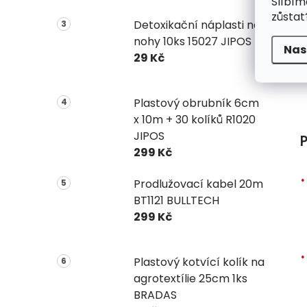
Slíbím
zůstat
Detoxikační náplasti na
nohy 10ks 15027 JIPOS
Nas
29 Kč
Plastový obrubník 6cm
x 10m + 30 kolíků R1020
JIPOS
P
299 Kč
Prodlužovací kabel 20m
BT1121 BULLTECH
299 Kč
Plastový kotvící kolík na
agrotextílie 25cm 1ks
BRADAS