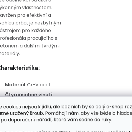
ýkonným vlastnostem.
avržen pro efektivní a
ychlou práci, je nezbytným
ástrojem pro každého
rofesionála pracujícího s
etonem a dalšími tvrdými
ateriály.
harakteristika:
Materiál
: Cr-V ocel
Čtyřnásobné vinutí
:
Umožňuje rychlejší práci
e cookies nejsou k jídlu, ale bez nich by se celý e-shop ro
a efektivnější
atně utažený šroub. Pomáhají nám, aby vše běželo hladce
odstraňování odpadu
 po doporučení nářadí, které vám sedne do ruky.
Čepele pokryté