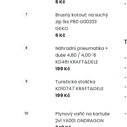
6 Kč
Brusný kotouč na suchý
zip 1ks P80 G00333
GEKO
6 Kč
T
Náhradní pneumatika +
duše 4,80 / 4,00-8
KD461 KRAFT&DELE
199 Kč
Turistická stolička
KD10747 KRAFT&DELE
199 Kč
Plynový vařič na kartuše
2v1 YA001 ONDRAGON