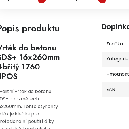
Popis produktu
Doplňk
Značka
Vrták do betonu
SDS+ 16x260mm
Kategorie
4břitý 1760
JIPOS
Hmotnost
EAN
valitní vrták do betonu
DS+ o rozměrech
6x260mm. Tento čtyřbřitý
rták je ideální pro
rofesionální použití díky
vé odolné konstrukci a