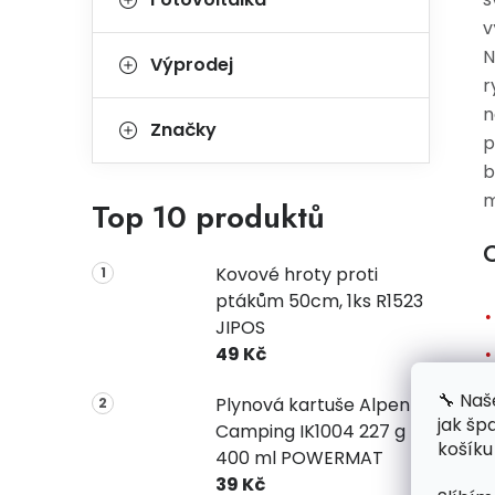
v
N
Výprodej
r
n
Značky
p
b
m
Top 10 produktů
C
Kovové hroty proti
ptákům 50cm, 1ks R1523
JIPOS
49 Kč
🔧 Naš
Plynová kartuše Alpen
jak šp
Camping IK1004 227 g
košíku
400 ml POWERMAT
39 Kč