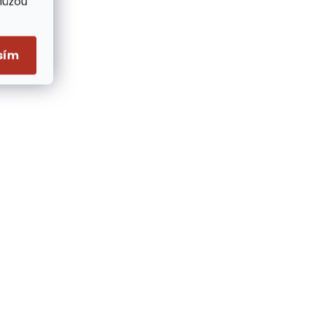
Můžou
sím