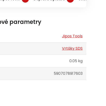
ové parametry
Jipos Tools
Vrtáky SDS
0.05 kg
5907078917603