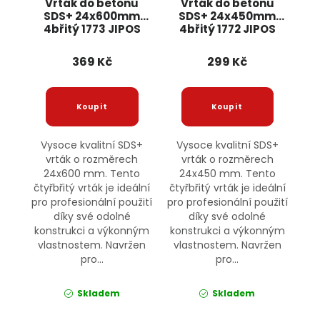
Vrták do betonu
Vrták do betonu
SDS+ 24x600mm
SDS+ 24x450mm
4břitý 1773 JIPOS
4břitý 1772 JIPOS
369 Kč
299 Kč
Vysoce kvalitní SDS+
Vysoce kvalitní SDS+
vrták o rozměrech
vrták o rozměrech
24x600 mm. Tento
24x450 mm. Tento
čtyřbřitý vrták je ideální
čtyřbřitý vrták je ideální
pro profesionální použití
pro profesionální použití
díky své odolné
díky své odolné
konstrukci a výkonným
konstrukci a výkonným
vlastnostem. Navržen
vlastnostem. Navržen
pro...
pro...
Skladem
Skladem