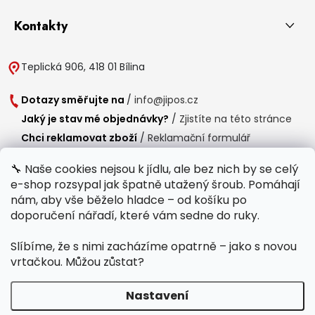
Kontakty
Teplická 906, 418 01 Bílina
Dotazy směřujte na
/
info@jipos.cz
Jaký je stav mé objednávky?
/
Zjistíte na této stránce
Chci reklamovat zboží
/
Reklamační formulář
Chci vrátit zboží do 14 dní
/
Formulář pro vrácení zboží
🔧 Naše cookies nejsou k jídlu, ale bez nich by se celý
e-shop rozsypal jak špatně utažený šroub. Pomáhají
Provozní doba
nám, aby vše běželo hladce – od košíku po
Po-Čt /
8:00 - 15:00
doporučení nářadí, které vám sedne do ruky.
Pá /
7:30 - 14:30
Slíbíme, že s nimi zacházíme opatrně – jako s novou
Polední přestávka /
11:00 - 11:30
vrtačkou. Můžou zůstat?
Nastavení
Copyright 2026
Jipos.cz
. Všechna práva vyhrazena.
Upravit nastavení