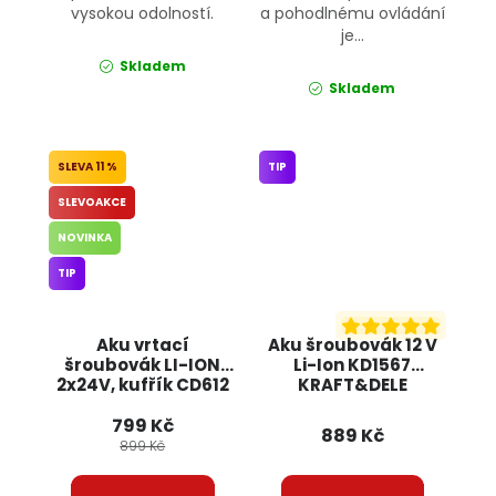
vysokou odolností.
a pohodlnému ovládání
je...
Skladem
Skladem
11 %
TIP
SLEVOAKCE
NOVINKA
TIP
Aku vrtací
Aku šroubovák 12 V
šroubovák LI-ION
Li-Ion KD1567
2x24V, kufřík CD612
KRAFT&DELE
BULLTECH
799 Kč
889 Kč
899 Kč