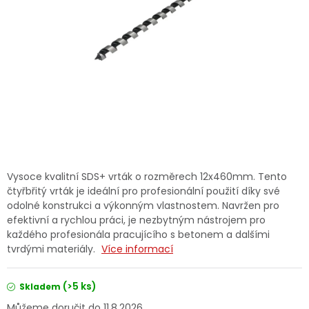
Dětská hřiště
Autodoplňky
Vánoce
Ochranné pomůcky
Fotovoltaika
Vysoce kvalitní SDS+ vrták o rozměrech 12x460mm. Tento
čtyřbřitý vrták je ideální pro profesionální použití díky své
Výprodej
odolné konstrukci a výkonným vlastnostem. Navržen pro
efektivní a rychlou práci, je nezbytným nástrojem pro
každého profesionála pracujícího s betonem a dalšími
Značky
tvrdými materiály.
Více informací
(>5 ks)
Skladem
11.8.2026