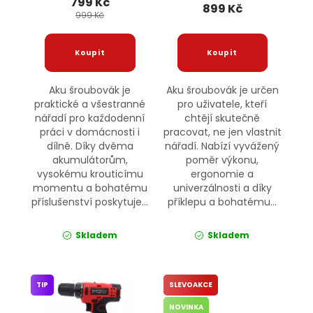
799 Kč
899 Kč
999 Kč
Aku šroubovák je
Aku šroubovák je určen
praktické a všestranné
pro uživatele, kteří
nářadí pro každodenní
chtějí skutečně
práci v domácnosti i
pracovat, ne jen vlastnit
dílně. Díky dvěma
nářadí. Nabízí vyvážený
akumulátorům,
poměr výkonu,
vysokému krouticímu
ergonomie a
momentu a bohatému
univerzálnosti a díky
příslušenství poskytuje...
příklepu a bohatému...
Skladem
Skladem
TIP
SLEVOAKCE
NOVINKA