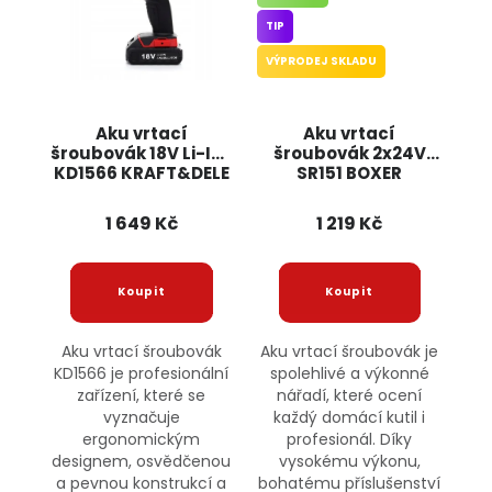
TIP
VÝPRODEJ SKLADU
Aku vrtací
Aku vrtací
šroubovák 18V Li-Ion
šroubovák 2x24V
KD1566 KRAFT&DELE
SR151 BOXER
1 649 Kč
1 219 Kč
Aku vrtací šroubovák
Aku vrtací šroubovák je
KD1566 je profesionální
spolehlivé a výkonné
zařízení, které se
nářadí, které ocení
vyznačuje
každý domácí kutil i
ergonomickým
profesionál. Díky
designem, osvědčenou
vysokému výkonu,
a pevnou konstrukcí a
bohatému příslušenství