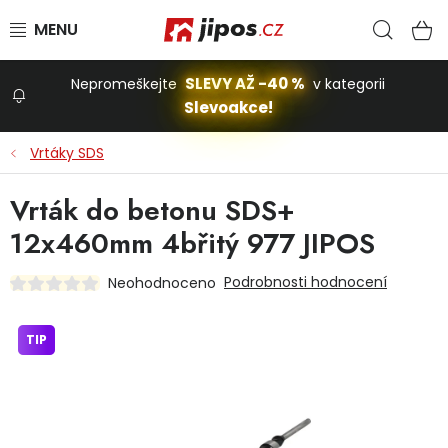
Přejít na obsah
Hled
N
SLEVY AŽ -40 %
Nepromeškejte
v kategorii
Slevoakce!
Slevoakce
Vrtáky SDS
Zahrada
Vrták do betonu SDS+
12x460mm 4břitý 977 JIPOS
Stavba a dům
Podrobnosti hodnocení
Neohodnoceno
Dílna
TIP
Domácnost