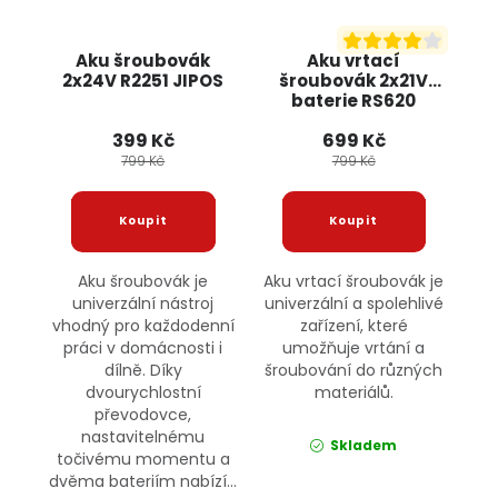
Aku šroubovák
Aku vrtací
2x24V R2251 JIPOS
šroubovák 2x21V
baterie RS620
BULLTECH
399 Kč
699 Kč
799 Kč
799 Kč
Aku šroubovák je
Aku vrtací šroubovák je
univerzální nástroj
univerzální a spolehlivé
vhodný pro každodenní
zařízení, které
práci v domácnosti i
umožňuje vrtání a
dílně. Díky
šroubování do různých
dvourychlostní
materiálů.
převodovce,
nastavitelnému
Skladem
točivému momentu a
dvěma bateriím nabízí...