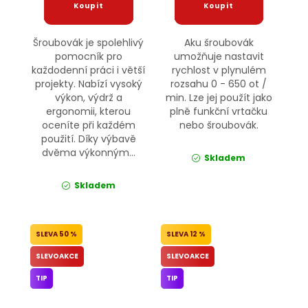
Šroubovák je spolehlivý
Aku šroubovák
pomocník pro
umožňuje nastavit
každodenní práci i větší
rychlost v plynulém
projekty. Nabízí vysoký
rozsahu 0 - 650 ot /
výkon, výdrž a
min. Lze jej použít jako
ergonomii, kterou
plně funkční vrtačku
oceníte při každém
nebo šroubovák.
použití. Díky výbavě
dvěma výkonným...
Skladem
Skladem
50 %
12 %
SLEVOAKCE
SLEVOAKCE
TIP
TIP