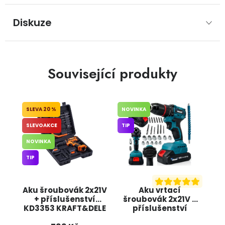
Diskuze
Související produkty
20 %
NOVINKA
SLEVOAKCE
TIP
NOVINKA
TIP
Aku šroubovák 2x21V
Aku vrtací
+ příslušenství
šroubovák 2x21V +
KD3353 KRAFT&DELE
příslušenství
OD4003 ONDRAGON