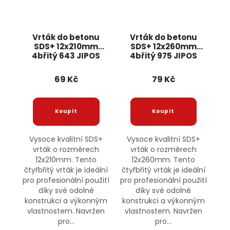
Vrták do betonu
Vrták do betonu
SDS+ 12x210mm
SDS+ 12x260mm
4břitý 643 JIPOS
4břitý 975 JIPOS
69 Kč
79 Kč
Vysoce kvalitní SDS+
Vysoce kvalitní SDS+
vrták o rozměrech
vrták o rozměrech
12x210mm. Tento
12x260mm. Tento
čtyřbřitý vrták je ideální
čtyřbřitý vrták je ideální
pro profesionální použití
pro profesionální použití
díky své odolné
díky své odolné
konstrukci a výkonným
konstrukci a výkonným
vlastnostem. Navržen
vlastnostem. Navržen
pro...
pro...