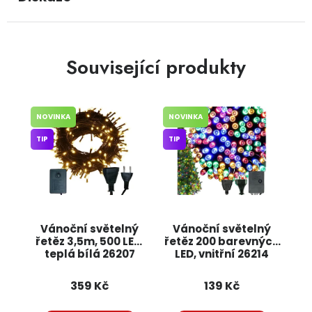
Související produkty
NOVINKA
NOVINKA
TIP
TIP
Vánoční světelný
Vánoční světelný
řetěz 3,5m, 500 LED,
řetěz 200 barevných
teplá bílá 26207
LED, vnitřní 26214
JIPOS
JIPOS
359 Kč
139 Kč