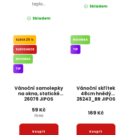
teplo...
Skladem
Skladem
25 %
NOVINKA
SLEVOAKCE
TIP
NOVINKA
TIP
Vánoční samolepky
Vánoční skřítek
na okna, statické
48cm hnědý
26079 JIPOS
26243_BR JIPOS
59 Kč
169 Kč
79 Kč