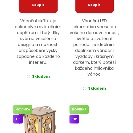
Vánoční skřítek je
Vánoční LED
dokonalým svátečním
lokomotiva vnese do
doplňkem, který díky
vašeho domova radost,
svému veselému
světlo a sváteční
designu a možnosti
pohodu. Je ideálním
přizpůsobení výšky
doplňkem vánoční
zapadne do každého
výzdoby i krásným
interiéru.
dárkem, který potěší
každého milovníka
Vánoc.
Skladem
Skladem
NOVINKA
NOVINKA
TIP
TIP