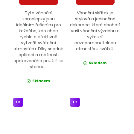
Tyto vánoční
Vánoční skřítek je
samolepky jsou
stylová a jedinečná
ideálním řešením pro
dekorace, která obohatí
každého, kdo chce
vaši vánoční výzdobu a
rychle a efektivně
vykouzlí
vytvořit sváteční
nezapomenutelnou
atmosféru. Díky snadné
atmosféru svátků.
aplikaci a možnosti
opakovaného použití se
Skladem
stanou...
Skladem
TIP
TIP