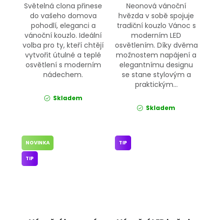
Světelná clona přinese
Neonová vánoční
do vašeho domova
hvězda v sobě spojuje
pohodlí, eleganci a
tradiční kouzlo Vánoc s
vánoční kouzlo. Ideální
moderním LED
volba pro ty, kteří chtějí
osvětlením. Díky dvěma
vytvořit útulné a teplé
možnostem napájení a
osvětlení s moderním
elegantnímu designu
nádechem.
se stane stylovým a
praktickým...
Skladem
Skladem
NOVINKA
TIP
TIP