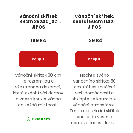
Vánoční skřítek
Vánoční skřítek,
38cm 26240_SZ
sedící 50cm 11426
JIPOS
JIPOS
199 Kč
129 Kč
Vánoční skřítek 38 cm
Nechte svého
je roztomilou a
vánočního skřítka 50
všestrannou dekorací,
cm stát se součástí
která ozdobí váš domov
vaší domácnosti a
a vnese kouzlo Vánoc
obklopte se kouzelnou
do každé místnosti.
vánoční atmosférou.
Tento okouzlující skřítek
vnese do vašeho
Skladem
domova radost, lásku...