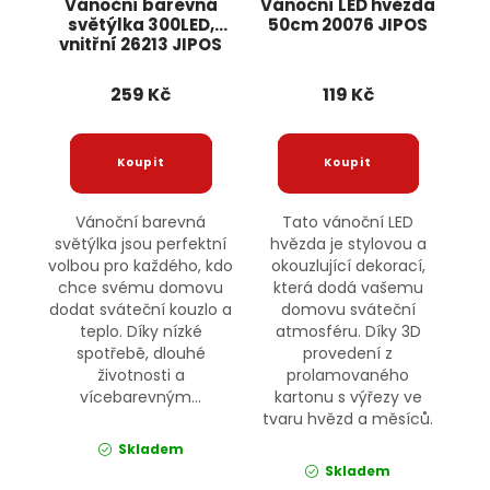
Vánoční barevná
Vánoční LED hvězda
světýlka 300LED,
50cm 20076 JIPOS
vnitřní 26213 JIPOS
259 Kč
119 Kč
Vánoční barevná
Tato vánoční LED
světýlka jsou perfektní
hvězda je stylovou a
volbou pro každého, kdo
okouzlující dekorací,
chce svému domovu
která dodá vašemu
dodat sváteční kouzlo a
domovu sváteční
teplo. Díky nízké
atmosféru. Díky 3D
spotřebě, dlouhé
provedení z
životnosti a
prolamovaného
vícebarevným...
kartonu s výřezy ve
tvaru hvězd a měsíců.
Skladem
Skladem