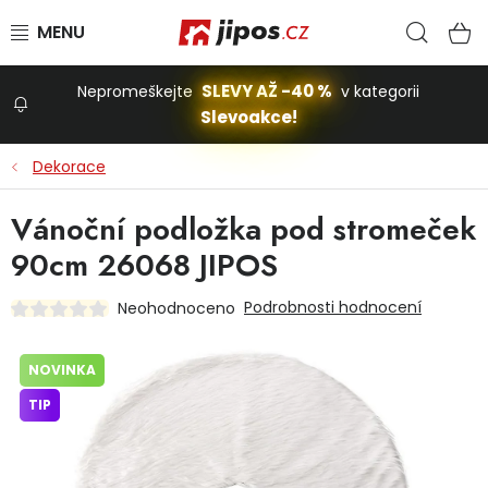
Přejít na obsah
Hled
N
SLEVY AŽ -40 %
Nepromeškejte
v kategorii
Slevoakce!
Slevoakce
Dekorace
Zahrada
Vánoční podložka pod stromeček
90cm 26068 JIPOS
Stavba a dům
Podrobnosti hodnocení
Neohodnoceno
Dílna
NOVINKA
TIP
Domácnost