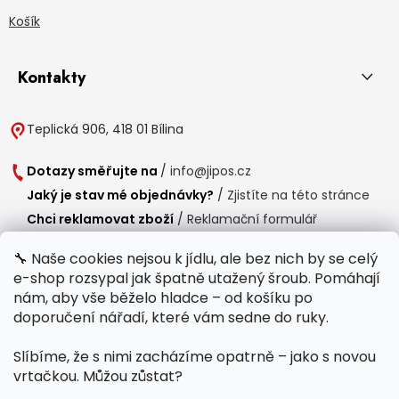
Košík
Kontakty
Teplická 906, 418 01 Bílina
Dotazy směřujte na
/
info@jipos.cz
Jaký je stav mé objednávky?
/
Zjistíte na této stránce
Chci reklamovat zboží
/
Reklamační formulář
Chci vrátit zboží do 14 dní
/
Formulář pro vrácení zboží
🔧 Naše cookies nejsou k jídlu, ale bez nich by se celý
e-shop rozsypal jak špatně utažený šroub. Pomáhají
Provozní doba
nám, aby vše běželo hladce – od košíku po
Po-Čt /
8:00 - 15:00
doporučení nářadí, které vám sedne do ruky.
Pá /
7:30 - 14:30
Slíbíme, že s nimi zacházíme opatrně – jako s novou
Polední přestávka /
11:00 - 11:30
vrtačkou. Můžou zůstat?