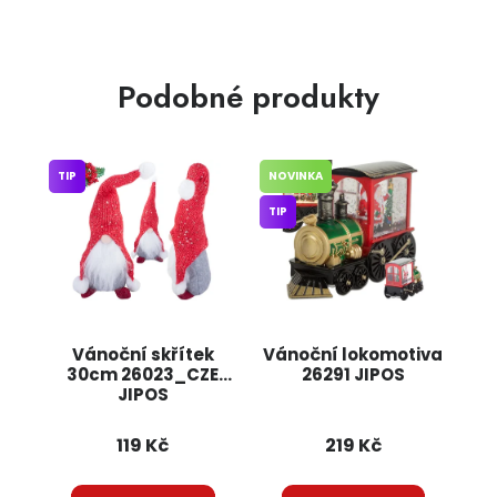
Podobné produkty
TIP
NOVINKA
TIP
Vánoční skřítek
Vánoční lokomotiva
30cm 26023_CZE
26291 JIPOS
JIPOS
119 Kč
219 Kč