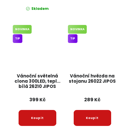
Skladem
NOVINKA
NOVINKA
TIP
TIP
Vánoční světelná
Vánoční hvězda na
clona 300LED, teplá
stojanu 26022 JIPOS
bílá 26210 JIPOS
399 Kč
289 Kč