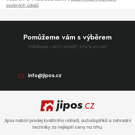
osobních údajů
Pomůžeme vám s výběrem
Potřebujete s něčím poradit? Jsme tu pro vás!
info
@
jipos.cz
Zápatí
Jipos nabízí prodej kvalitního nářadí, autodoplňků a zahradní
techniky za nejlepší ceny na trhu.