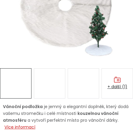
Dětská hřiště
Autodoplňky
Vánoce
Ochranné pomůcky
Fotovoltaika
+ další (1)
Výprodej
Značky
Vánoční podložka
je jemný a elegantní doplněk, který dodá
vašemu stromečku i celé místnosti
kouzelnou vánoční
atmosféru
a vytvoří perfektní místo pro vánoční dárky.
Více informací