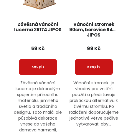
Závěsná vánoční
Vánoční stromek
lucerna 26174 JIPOS
90cm, borovice R487
JIPOS
59 Kč
99 Kč
Závěsná vánoční
Vánoční stromek je
lucerna je dokonalým
vhodný pro vnitřní
spojením přírodního
použití a představuje
materiálu, jemného
praktickou alternativu k
světla a tradičního
živému stromku. Po
designu. Tato malá, ale
rozložení doporučujeme
působivá dekorace
jednotlivé větve pečlivě
vnese do vašeho
vytvarovat, aby...
domova harmonii,