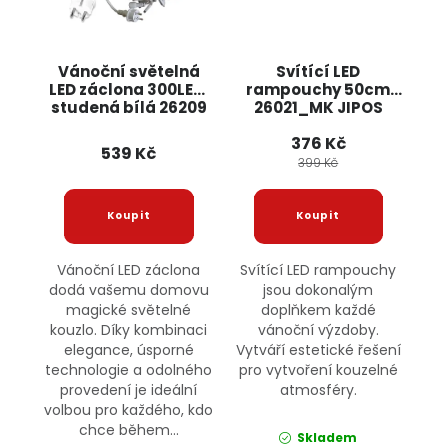
Vánoční světelná
Svítící LED
LED záclona 300LED,
rampouchy 50cm
studená bílá 26209
26021_MK JIPOS
JIPOS
376 Kč
539 Kč
399 Kč
Vánoční LED záclona
Svítící LED rampouchy
dodá vašemu domovu
jsou dokonalým
magické světelné
doplňkem každé
kouzlo. Díky kombinaci
vánoční výzdoby.
elegance, úsporné
Vytváří estetické řešení
technologie a odolného
pro vytvoření kouzelné
provedení je ideální
atmosféry.
volbou pro každého, kdo
chce během...
Skladem