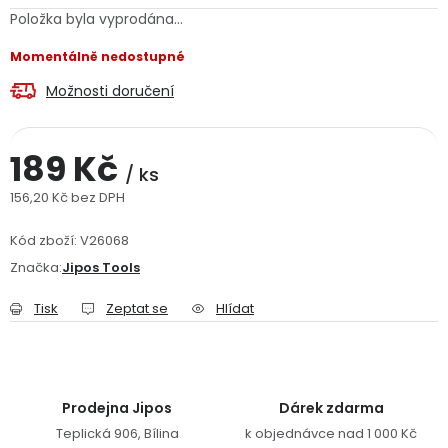
Položka byla vyprodána…
Jaký je aktuální stav mé objednávky?
Momentálně nedostupné
Velkoobchodní spolupráce (B2B)
Prodejna nářadí
Možnosti doručení
Servis nářadí
Hodnocení obchodu
189 Kč
/ ks
Doprava a platba
Váš zákaznický účet
Kontakt
156,20 Kč bez DPH
Měrná cena:
PODPORA
Kód zboží:
V26068
Značka:
Jipos Tools
Reklamační formulář
Odstoupení ve lhůtě 14 dní
Tisk
Zeptat se
Hlídat
Obchodní podmínky
Reklamační řád
Podmínky ochrany osobních údajů
Prodejna Jipos
Dárek zdarma
Teplická 906, Bílina
k objednávce nad 1 000 Kč