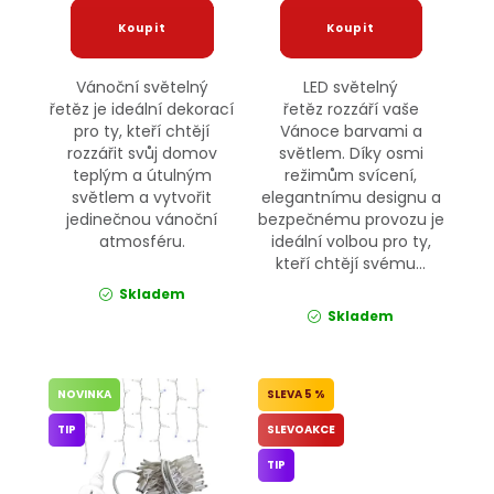
Vánoční světelný
LED světelný
řetěz je ideální dekorací
řetěz rozzáří vaše
pro ty, kteří chtějí
Vánoce barvami a
rozzářit svůj domov
světlem. Díky osmi
teplým a útulným
režimům svícení,
světlem a vytvořit
elegantnímu designu a
jedinečnou vánoční
bezpečnému provozu je
atmosféru.
ideální volbou pro ty,
kteří chtějí svému...
Skladem
Skladem
NOVINKA
5 %
TIP
SLEVOAKCE
TIP