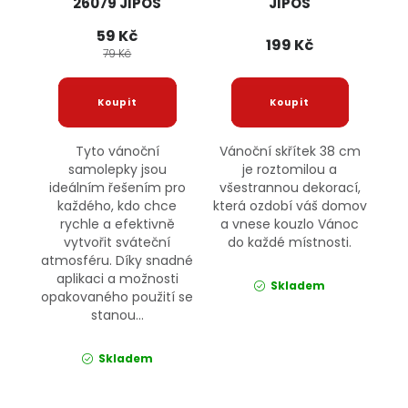
26079 JIPOS
JIPOS
59 Kč
199 Kč
79 Kč
Tyto vánoční
Vánoční skřítek 38 cm
samolepky jsou
je roztomilou a
ideálním řešením pro
všestrannou dekorací,
každého, kdo chce
která ozdobí váš domov
rychle a efektivně
a vnese kouzlo Vánoc
vytvořit sváteční
do každé místnosti.
atmosféru. Díky snadné
aplikaci a možnosti
Skladem
opakovaného použití se
stanou...
Skladem