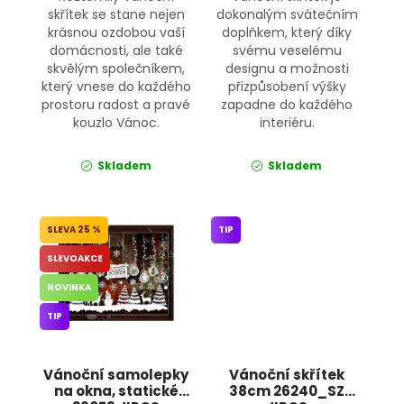
skřítek se stane nejen
dokonalým svátečním
krásnou ozdobou vaší
doplňkem, který díky
domácnosti, ale také
svému veselému
skvělým společníkem,
designu a možnosti
který vnese do každého
přizpůsobení výšky
prostoru radost a pravé
zapadne do každého
kouzlo Vánoc.
interiéru.
Skladem
Skladem
25 %
TIP
SLEVOAKCE
NOVINKA
TIP
Vánoční samolepky
Vánoční skřítek
na okna, statické
38cm 26240_SZ