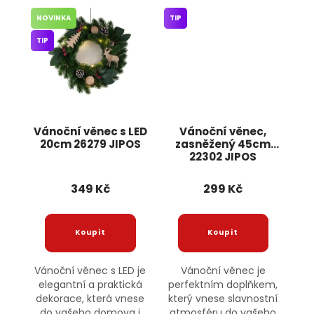
NOVINKA
TIP
TIP
Vánoční věnec s LED
Vánoční věnec,
20cm 26279 JIPOS
zasněžený 45cm
22302 JIPOS
349 Kč
299 Kč
Vánoční věnec s LED je
Vánoční věnec je
elegantní a praktická
perfektním doplňkem,
dekorace, která vnese
který vnese slavnostní
do vašeho domova i
atmosféru do vašeho