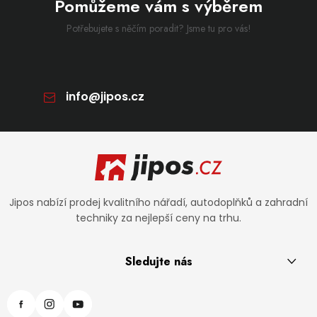
Pomůžeme vám s výběrem
Potřebujete s něčím poradit? Jsme tu pro vás!
info
@
jipos.cz
Zápatí
Jipos nabízí prodej kvalitního nářadí, autodoplňků a zahradní
techniky za nejlepší ceny na trhu.
Sledujte nás