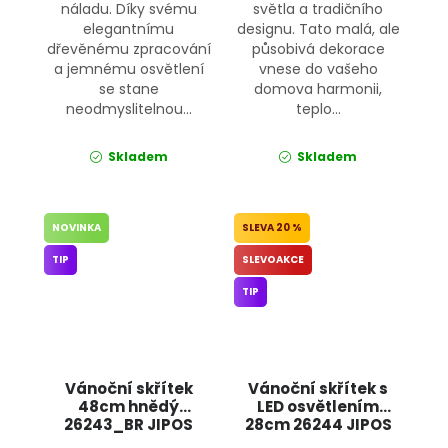
náladu. Díky svému
světla a tradičního
elegantnímu
designu. Tato malá, ale
dřevěnému zpracování
působivá dekorace
a jemnému osvětlení
vnese do vašeho
se stane
domova harmonii,
neodmyslitelnou...
teplo...
Skladem
Skladem
NOVINKA
20 %
TIP
SLEVOAKCE
TIP
Vánoční skřítek
Vánoční skřítek s
48cm hnědý
LED osvětlením
26243_BR JIPOS
28cm 26244 JIPOS