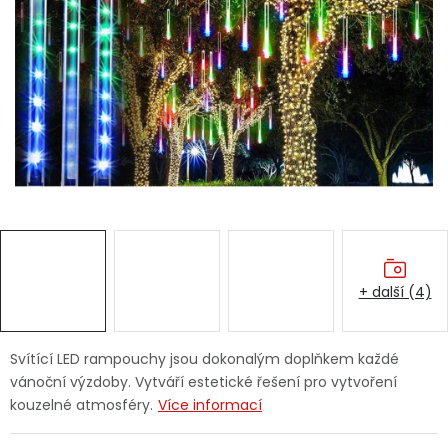
Dětská hřiště
Autodoplňky
Vánoce
Ochranné pomůcky
Fotovoltaika
+ další (4)
Výprodej
Značky
Svítící LED rampouchy jsou dokonalým doplňkem každé
vánoční výzdoby. Vytváří estetické řešení pro vytvoření
kouzelné atmosféry.
Více informací