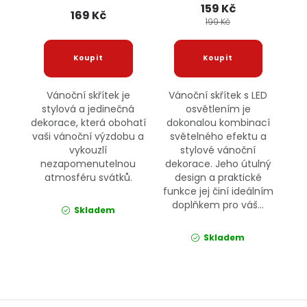
159 Kč
169 Kč
199 Kč
Vánoční skřítek je
Vánoční skřítek s LED
stylová a jedinečná
osvětlením je
dekorace, která obohatí
dokonalou kombinací
vaši vánoční výzdobu a
světelného efektu a
vykouzlí
stylové vánoční
nezapomenutelnou
dekorace. Jeho útulný
atmosféru svátků.
design a praktické
funkce jej činí ideálním
doplňkem pro váš...
Skladem
Skladem