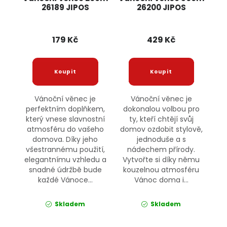
26189 JIPOS
26200 JIPOS
179 Kč
429 Kč
Vánoční věnec je
Vánoční věnec je
perfektním doplňkem,
dokonalou volbou pro
který vnese slavnostní
ty, kteří chtějí svůj
atmosféru do vašeho
domov ozdobit stylově,
domova. Díky jeho
jednoduše a s
všestrannému použití,
nádechem přírody.
elegantnímu vzhledu a
Vytvořte si díky němu
snadné údržbě bude
kouzelnou atmosféru
každé Vánoce...
Vánoc doma i...
Skladem
Skladem