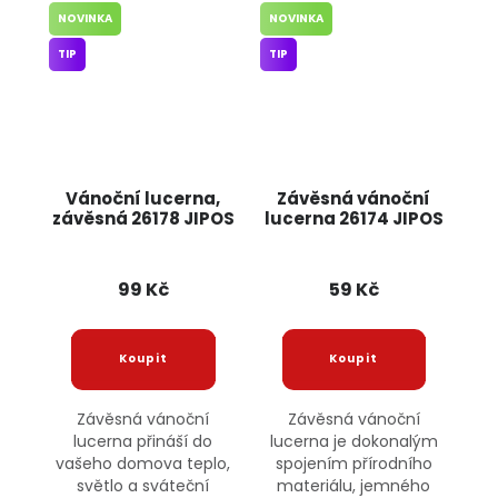
NOVINKA
NOVINKA
TIP
TIP
Vánoční lucerna,
Závěsná vánoční
závěsná 26178 JIPOS
lucerna 26174 JIPOS
99 Kč
59 Kč
Závěsná vánoční
Závěsná vánoční
lucerna přináší do
lucerna je dokonalým
vašeho domova teplo,
spojením přírodního
světlo a sváteční
materiálu, jemného