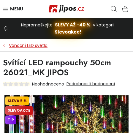
Přejít na obsah
Hled
N
SLEVY AŽ -40 %
Nepromeškejte
v kategorii
Slevoakce!
Slevoakce
Vánoční LED světla
Zahrada
Svítící LED rampouchy 50cm
26021_MK JIPOS
Stavba a dům
Podrobnosti hodnocení
Neohodnoceno
Dílna
5 %
SLEVOAKCE
Domácnost
TIP