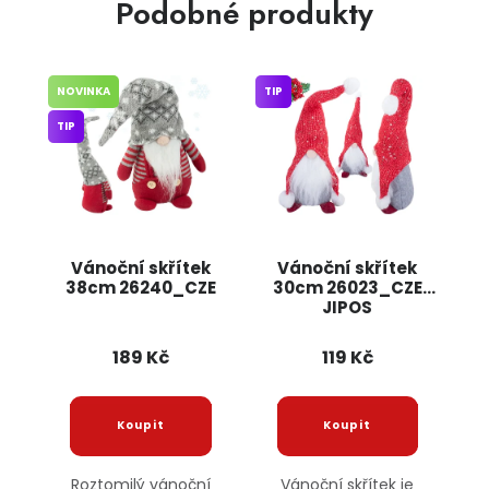
Podobné produkty
NOVINKA
TIP
TIP
Vánoční skřítek
Vánoční skřítek
38cm 26240_CZE
30cm 26023_CZE
JIPOS
189 Kč
119 Kč
Roztomilý vánoční
Vánoční skřítek je