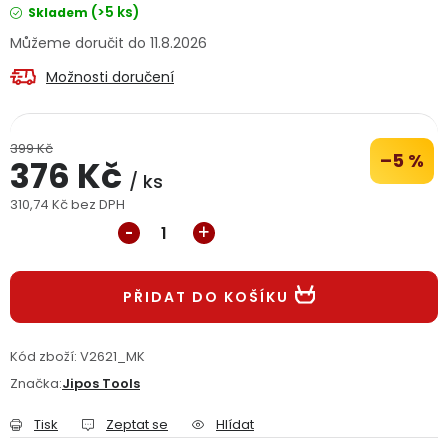
(>5 ks)
Skladem
Jaký je aktuální stav mé objednávky?
11.8.2026
Velkoobchodní spolupráce (B2B)
Prodejna nářadí
Možnosti doručení
Servis nářadí
Hodnocení obchodu
399 Kč
–5 %
376 Kč
Doprava a platba
Váš zákaznický účet
Kontakt
/ ks
310,74 Kč bez DPH
Měrná cena:
PODPORA
Reklamační formulář
Odstoupení ve lhůtě 14 dní
PŘIDAT DO KOŠÍKU
Obchodní podmínky
Reklamační řád
Kód zboží:
V2621_MK
Značka:
Jipos Tools
Podmínky ochrany osobních údajů
Tisk
Zeptat se
Hlídat