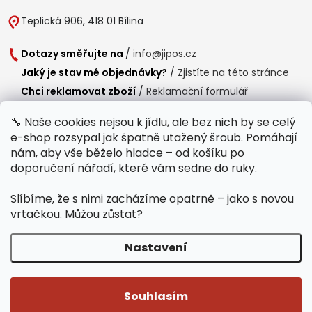
Teplická 906, 418 01 Bílina
Dotazy směřujte na
/
info@jipos.cz
Jaký je stav mé objednávky?
/
Zjistíte na této stránce
Chci reklamovat zboží
/
Reklamační formulář
Chci vrátit zboží do 14 dní
/
Formulář pro vrácení zboží
🔧 Naše cookies nejsou k jídlu, ale bez nich by se celý
e-shop rozsypal jak špatně utažený šroub. Pomáhají
Provozní doba
nám, aby vše běželo hladce – od košíku po
Po-Čt /
8:00 - 15:00
doporučení nářadí, které vám sedne do ruky.
Pá /
7:30 - 14:30
Slíbíme, že s nimi zacházíme opatrně – jako s novou
Polední přestávka /
11:00 - 11:30
vrtačkou. Můžou zůstat?
Nastavení
Copyright 2026
Jipos.cz
. Všechna práva vyhrazena.
Upravit nastavení
cookies
Souhlasím
Běží na Shoptet Premium
/
Webdesign mi-ma.cz
/
Webová analytika a reporting khoder.cz