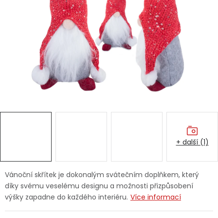
Dětská hřiště
Autodoplňky
Vánoce
Ochranné pomůcky
Fotovoltaika
+ další (1)
Výprodej
Značky
Vánoční skřítek je dokonalým svátečním doplňkem, který
díky svému veselému designu a možnosti přizpůsobení
výšky zapadne do každého interiéru.
Více informací