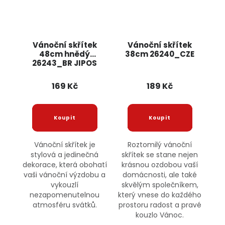
Vánoční skřítek
Vánoční skřítek
48cm hnědý
38cm 26240_CZE
26243_BR JIPOS
169 Kč
189 Kč
Vánoční skřítek je
Roztomilý vánoční
stylová a jedinečná
skřítek se stane nejen
dekorace, která obohatí
krásnou ozdobou vaší
vaši vánoční výzdobu a
domácnosti, ale také
vykouzlí
skvělým společníkem,
nezapomenutelnou
který vnese do každého
atmosféru svátků.
prostoru radost a pravé
kouzlo Vánoc.