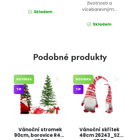
životnosti a
vícebarevným...
Skladem
Skladem
Podobné produkty
NOVINKA
NOVINKA
TIP
TIP
Vánoční stromek
Vánoční skřítek
90cm, borovice R487
48cm 26243_SZ