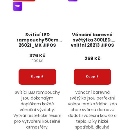
TIP
Svítící LED
Vánoční barevná
rampouchy 50cm
světýlka 300LED,
26021_MK JIPOS
vnitřní 26213 JIPOS
376 Kč
259 Kč
399 Kč
Svítící LED rampouchy
Vánoční barevná
jsou dokonalým
světýlka jsou perfektní
doplňkem každé
volbou pro každého, kdo
vánoční výzdoby.
chce svému domovu
Vytváří estetické řešení
dodat sváteční kouzlo a
pro vytvoření kouzelné
teplo. Díky nízké
atmosféry.
spotřebě, dlouhé