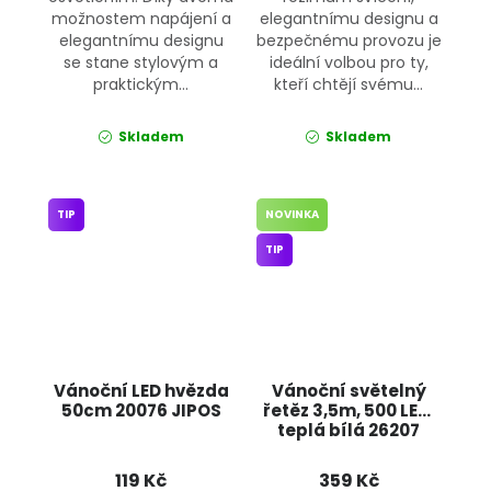
možnostem napájení a
elegantnímu designu a
elegantnímu designu
bezpečnému provozu je
se stane stylovým a
ideální volbou pro ty,
praktickým...
kteří chtějí svému...
Skladem
Skladem
TIP
NOVINKA
TIP
Vánoční LED hvězda
Vánoční světelný
50cm 20076 JIPOS
řetěz 3,5m, 500 LED,
teplá bílá 26207
JIPOS
119 Kč
359 Kč