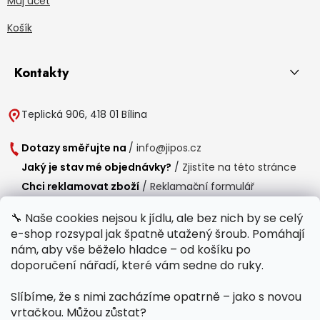
Můj účet
Košík
Kontakty
Teplická 906, 418 01 Bílina
Dotazy směřujte na
/
info@jipos.cz
Jaký je stav mé objednávky?
/
Zjistíte na této stránce
Chci reklamovat zboží
/
Reklamační formulář
Chci vrátit zboží do 14 dní
/
Formulář pro vrácení zboží
🔧 Naše cookies nejsou k jídlu, ale bez nich by se celý
e-shop rozsypal jak špatně utažený šroub. Pomáhají
Provozní doba
nám, aby vše běželo hladce – od košíku po
Po-Čt /
8:00 - 15:00
doporučení nářadí, které vám sedne do ruky.
Pá /
7:30 - 14:30
Slíbíme, že s nimi zacházíme opatrně – jako s novou
Polední přestávka /
11:00 - 11:30
vrtačkou. Můžou zůstat?