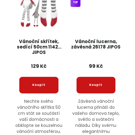
TIP
Vánoční skřítek,
Vánoční lucerna,
sedící 50cm 11426
závěsná 26178 JIPOS
JIPOS
129 Kč
99 Kč
Nechte svého
Závěsná vánoční
vánočního skřítka 50
lucerna přináší do
cm stát se součástí
vašeho domova teplo,
vaší domácnosti a
světlo a sváteční
obklopte se kouzelnou
náladu. Díky svému
vánoční atmosférou.
elegantnímu