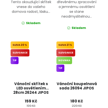
Tento okouzlující skřítek
dřevěnému zpracování
vnese do vašeho
a jemnému osvětlení
domova radost, lásku...
se stane
neodmyslitelnou...
Skladem
Skladem
20 %
21 %
SLEVOAKCE
SLEVOAKCE
TIP
NOVINKA
TIP
Vánoční skřítek s
Vánoční koupelnová
LED osvětlením
sada 26094 JIPOS
28cm 26244 JIPOS
159 Kč
180 Kč
199 Kč
229 Kč