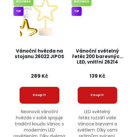
NOVINKA
NOVINKA
TIP
TIP
Vánoční hvězda na
Vánoční světelný
stojanu 26022 JIPOS
řetěz 200 barevných
LED, vnitřní 26214
JIPOS
289 Kč
139 Kč
Neonová vánoční
LED světelný
hvězda v sobě spojuje
řetěz rozzáří vaše
tradiční kouzlo Vánoc s
Vánoce barvami a
moderním LED
světlem. Díky osmi
osvětlením. Díky dvěma
režimům svícení,