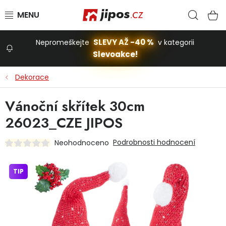
Přejít na obsah
Hled
N
SLEVY AŽ -40 %
Nepromeškejte
v kategorii
Slevoakce!
Slevoakce
Dekorace
Zahrada
Vánoční skřítek 30cm
26023_CZE JIPOS
Stavba a dům
Podrobnosti hodnocení
Neohodnoceno
Dílna
TIP
Domácnost