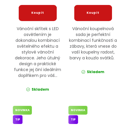
Vánoční skřítek s LED
Vánoční koupelnová
osvětlením je
sada je perfektní
dokonalou kombinací
kombinací funkčnosti a
světelného efektu a
zábavy, která vnese do
stylové vánoční
vaší koupelny radost,
dekorace. Jeho útulný
barvy a kouzlo svátků.
design a praktické
funkce jej činí ideálním
Skladem
doplňkem pro váš...
Skladem
NOVINKA
NOVINKA
TIP
TIP