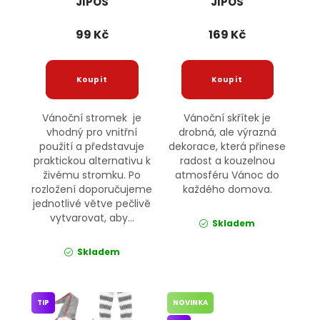
JIPOS
JIPOS
99 Kč
169 Kč
Vánoční stromek je
Vánoční skřítek je
vhodný pro vnitřní
drobná, ale výrazná
použití a představuje
dekorace, která přinese
praktickou alternativu k
radost a kouzelnou
živému stromku. Po
atmosféru Vánoc do
rozložení doporučujeme
každého domova.
jednotlivé větve pečlivě
vytvarovat, aby...
Skladem
Skladem
TIP
NOVINKA