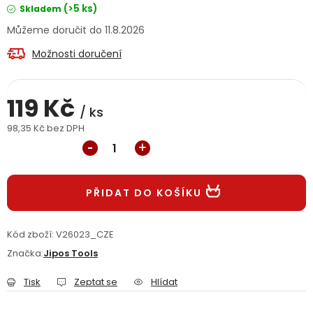
(>5 ks)
Skladem
Jaký je aktuální stav mé objednávky?
11.8.2026
Velkoobchodní spolupráce (B2B)
Prodejna nářadí
Možnosti doručení
Servis nářadí
Hodnocení obchodu
119 Kč
/ ks
Doprava a platba
Váš zákaznický účet
Kontakt
98,35 Kč bez DPH
Měrná cena:
PODPORA
PŘIDAT DO KOŠÍKU
Reklamační formulář
Odstoupení ve lhůtě 14 dní
Kód zboží:
V26023_CZE
Obchodní podmínky
Reklamační řád
Značka:
Jipos Tools
Podmínky ochrany osobních údajů
Tisk
Zeptat se
Hlídat