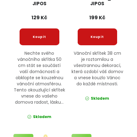
JIPOS
JIPOS
129 Kč
199 Kč
Nechte svého
Vánoční skřítek 38 cm
vánočního skřítka 50
je roztomilou a
cm stát se součástí
všestrannou dekorací,
vaší domácnosti a
která ozdobí váš domov
obklopte se kouzelnou
a vnese kouzlo Vánoc
vánoční atmosférou.
do každé místnosti.
Tento okouzlující skřítek
vnese do vašeho
Skladem
domova radost, lásku...
Skladem