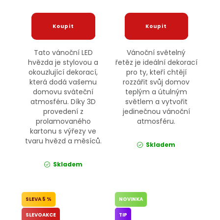
Tato vánoční LED
Vánoční světelný
hvězda je stylovou a
řetěz je ideální dekorací
okouzlující dekorací,
pro ty, kteří chtějí
která dodá vašemu
rozzářit svůj domov
domovu sváteční
teplým a útulným
atmosféru. Díky 3D
světlem a vytvořit
provedení z
jedinečnou vánoční
prolamovaného
atmosféru.
kartonu s výřezy ve
tvaru hvězd a měsíců.
Skladem
Skladem
5 %
NOVINKA
SLEVOAKCE
TIP