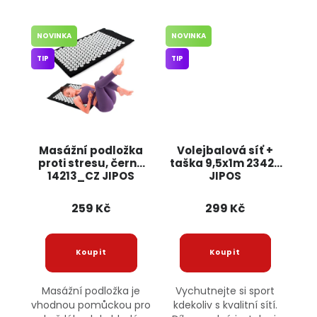
NOVINKA
NOVINKA
TIP
TIP
Masážní podložka
Volejbalová síť +
proti stresu, černá
taška 9,5x1m 23427
14213_CZ JIPOS
JIPOS
259 Kč
299 Kč
Masážní podložka je
Vychutnejte si sport
vhodnou pomůckou pro
kdekoliv s kvalitní sítí.