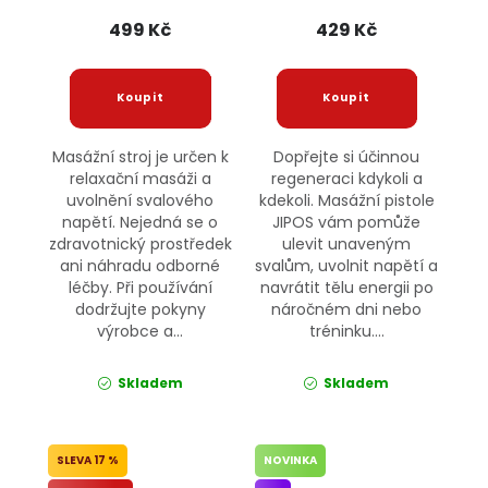
499 Kč
429 Kč
Masážní stroj je určen k
Dopřejte si účinnou
relaxační masáži a
regeneraci kdykoli a
uvolnění svalového
kdekoli. Masážní pistole
napětí. Nejedná se o
JIPOS vám pomůže
zdravotnický prostředek
ulevit unaveným
ani náhradu odborné
svalům, uvolnit napětí a
léčby. Při používání
navrátit tělu energii po
dodržujte pokyny
náročném dni nebo
výrobce a...
tréninku....
Skladem
Skladem
17 %
NOVINKA