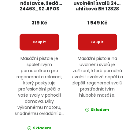
nástavce, šedá
uvolnění svalů 24V,
24463_SZ JIPOS
uhlíková BH 12828
BASS
319 Kč
1 549 Kč
Masážní pistole je
Masážní pistole na
spolehlivým
uvolnění svalů je
pomocníkem pro
zařízení, které pomáhá
regeneraci a relaxaci,
uvolnit svalové napětí a
který poskytuje
zlepšit regeneraci svalů
profesionální péči o
prostřednictvím
vaše svaly v pohodlí
hluboké masáže.
domova. Díky
výkonnému motoru,
Skladem
snadnému ovládání a...
Skladem