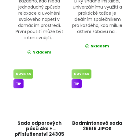
každého, kdo hledá
Díky snadné instalaci,
jednoduchý způsob
univerzálnímu využití a
relaxace a uvolnění
praktické tašce je
svalového napětí v
ideálním společníkem
domácím prostředí.
pro každého, kdo miluje
První použití může být
aktivní zábavu na...
intenzivnější,...
Skladem
Skladem
NOVINKA
NOVINKA
TIP
TIP
Sada odporových
Badmintonová sada
pásů 4ks +
25515 JIPOS
příslušenství 24305