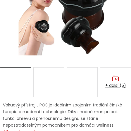
Dětská hřiště
Autodoplňky
Vánoce
Ochranné pomůcky
Fotovoltaika
+ další (5)
Výprodej
Značky
Vakuový přístroj JIPOS je ideálním spojením tradiční čínské
terapie a moderní technologie. Díky snadné manipulaci,
funkci ohřevu a přenosnému designu se stane
nepostradatelným pomocníkem pro domácí wellness.