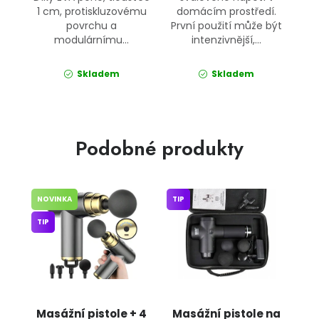
1 cm, protiskluzovému
domácím prostředí.
povrchu a
První použití může být
modulárnímu...
intenzivnější,...
Skladem
Skladem
Podobné produkty
NOVINKA
TIP
TIP
Masážní pistole + 4
Masážní pistole na