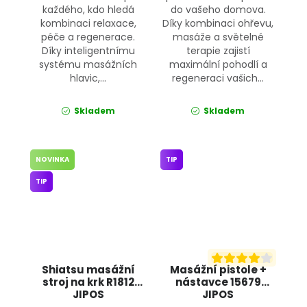
každého, kdo hledá
do vašeho domova.
kombinaci relaxace,
Díky kombinaci ohřevu,
péče a regenerace.
masáže a světelné
Díky inteligentnímu
terapie zajistí
systému masážních
maximální pohodlí a
hlavic,...
regeneraci vašich...
Skladem
Skladem
NOVINKA
TIP
TIP
Shiatsu masážní
Masážní pistole +
stroj na krk R1812
nástavce 15679
JIPOS
JIPOS