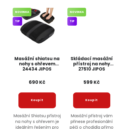
NOVINKA
NOVINKA
TIP
TIP
Masážní shiatsu na
Skládací masážní
nohy s ohřevem
přístroj na nohy
24434 JIPOS
27510 JIPOS
690 Kč
599 Kč
Masážní Shiatsu přístroj
Masážní přístroj vám
na nohy s ohřevem je
přinese profesionální
ideálním řešením pro
péči o chodidla přímo