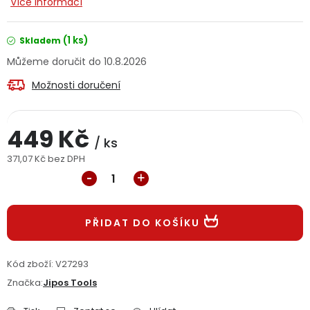
Více informací
Jaký je aktuální stav mé objednávky?
(1 ks)
Skladem
Velkoobchodní spolupráce (B2B)
Prodejna nářadí
10.8.2026
Možnosti doručení
Servis nářadí
Hodnocení obchodu
Doprava a platba
Váš zákaznický účet
Kontakt
449 Kč
/ ks
371,07 Kč bez DPH
PODPORA
Měrná cena:
Reklamační formulář
Odstoupení ve lhůtě 14 dní
PŘIDAT DO KOŠÍKU
Obchodní podmínky
Reklamační řád
Kód zboží:
V27293
Podmínky ochrany osobních údajů
Značka:
Jipos Tools