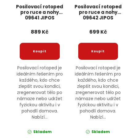
Posilovací rotoped
Posilovací rotoped
pro ruce a nohy
pro ruce a nohy
09641 JIPOS
09642 JIPOS
889 Kč
699 Kč
Posilovací rotoped je
Posilovací rotoped je
ideálním řešením pro
ideálním řešením pro
každého, kdo chce
každého, kdo chce
zlepšit svou kondici,
zlepšit svou kondici,
zregenerovat tělo po
zregenerovat tělo po
námaze nebo udržet
námaze nebo udržet
fyzickou aktivitu i v
fyzickou aktivitu i v
pohodlí domova.
pohodlí domova.
Nabízí...
Nabízí...
Skladem
Skladem