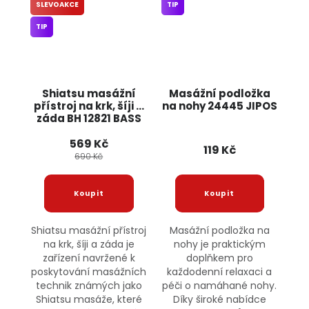
SLEVOAKCE
TIP
TIP
Shiatsu masážní
Masážní podložka
přístroj na krk, šíji a
na nohy 24445 JIPOS
záda BH 12821 BASS
569 Kč
119 Kč
690 Kč
Shiatsu masážní přístroj
Masážní podložka na
na krk, šíji a záda je
nohy je praktickým
zařízení navržené k
doplňkem pro
poskytování masážních
každodenní relaxaci a
technik známých jako
péči o namáhané nohy.
Shiatsu masáže, které
Díky široké nabídce