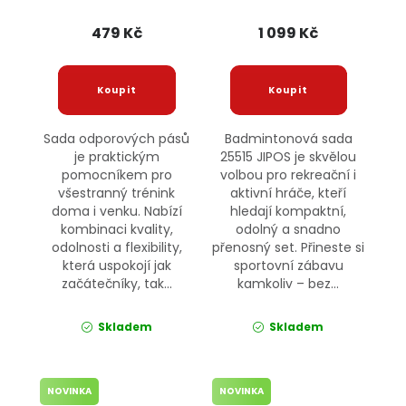
JIPOS
479 Kč
1 099 Kč
Sada odporových pásů
Badmintonová sada
je praktickým
25515 JIPOS je skvělou
pomocníkem pro
volbou pro rekreační i
všestranný trénink
aktivní hráče, kteří
doma i venku. Nabízí
hledají kompaktní,
kombinaci kvality,
odolný a snadno
odolnosti a flexibility,
přenosný set. Přineste si
která uspokojí jak
sportovní zábavu
začátečníky, tak...
kamkoliv – bez...
Skladem
Skladem
NOVINKA
NOVINKA