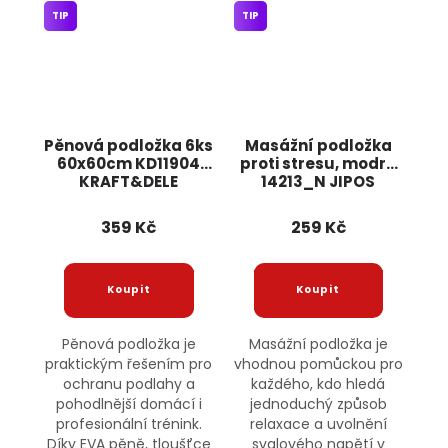
TIP
TIP
Pěnová podložka 6ks
Masážní podložka
60x60cm KD11904
proti stresu, modrá
KRAFT&DELE
14213_N JIPOS
359 Kč
259 Kč
Pěnová podložka je
Masážní podložka je
praktickým řešením pro
vhodnou pomůckou pro
ochranu podlahy a
každého, kdo hledá
pohodlnější domácí i
jednoduchý způsob
profesionální trénink.
relaxace a uvolnění
Díky EVA pěně, tloušťce
svalového napětí v