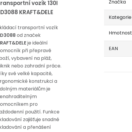
Značka
ransportní vozík 130l
KD3088 KRAFT&DELE
Kategorie
kládací transportní vozík
Hmotnost
D3088
od značek
RAFT&DELE
je ideální
EAN
omocník při přepravě
boží, vybavení na pláž,
iknik nebo zahradní práce.
íky své velké kapacitě,
rgonomické konstrukci a
dolným materiálům je
enahraditelným
omocníkem pro
aždodenní použití. Funkce
kladování zajišťuje snadné
kladování a přenášení