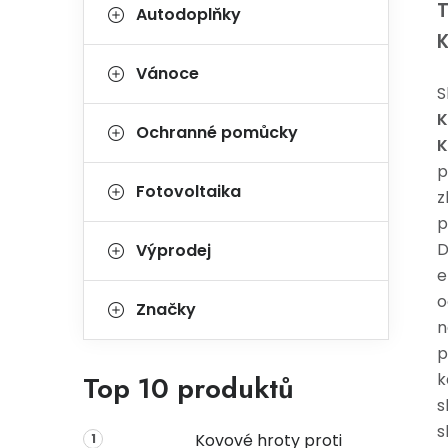
T
Autodoplňky
Vánoce
S
K
Ochranné pomůcky
K
p
Fotovoltaika
z
p
D
Výprodej
e
o
Značky
n
p
Top 10 produktů
k
s
s
Kovové hroty proti