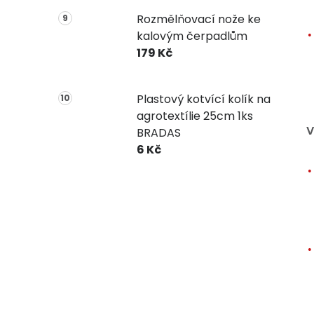
Rozmělňovací nože ke
kalovým čerpadlům
179 Kč
Plastový kotvící kolík na
agrotextílie 25cm 1ks
V
BRADAS
6 Kč