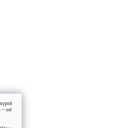
zsypal
 – od