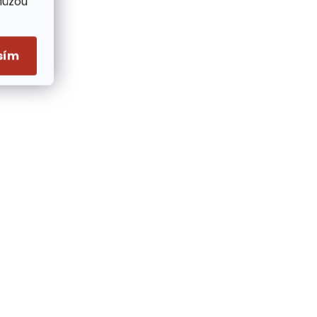
Můžou
sím