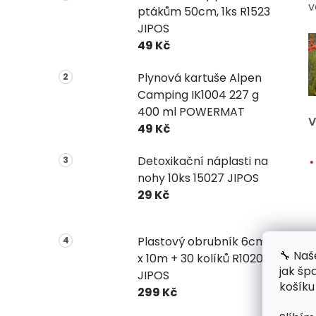
v
ptákům 50cm, 1ks R1523
JIPOS
49 Kč
Plynová kartuše Alpen
Camping IK1004 227 g
400 ml POWERMAT
V
49 Kč
Detoxikační náplasti na
nohy 10ks 15027 JIPOS
29 Kč
Plastový obrubník 6cm
🔧 Naš
x 10m + 30 kolíků R1020
jak šp
JIPOS
košíku
299 Kč