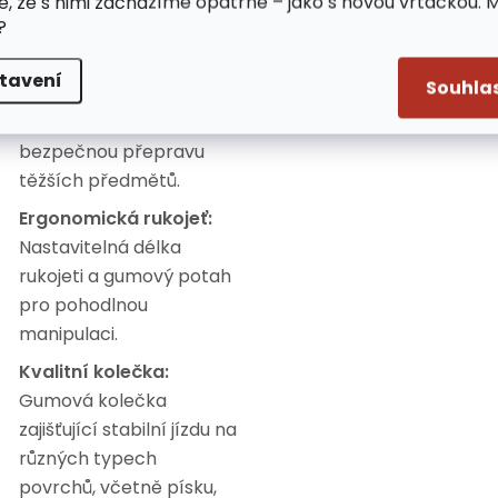
e, že s nimi zacházíme opatrně – jako s novou vrtačkou. 
?
kufru auta.
Odolná konstrukce:
tavení
Souhla
Zesílený ocelový rám a
vyztužené dno pro
bezpečnou přepravu
těžších předmětů.
Ergonomická rukojeť:
Nastavitelná délka
rukojeti a gumový potah
pro pohodlnou
manipulaci.
Kvalitní kolečka:
Gumová kolečka
zajišťující stabilní jízdu na
různých typech
povrchů, včetně písku,