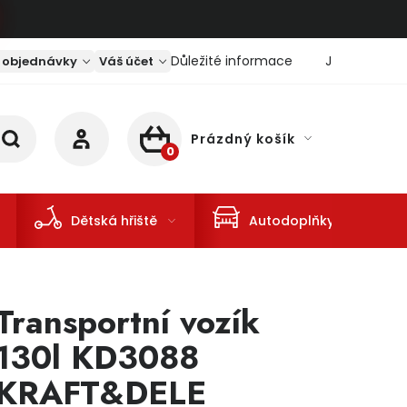
Důležité informace
Jaký je aktu
 objednávky
Váš účet
Prázdný košík
NÁKUPNÍ KOŠÍK
Dětská hřiště
Autodoplňky
Transportní vozík
130l KD3088
KRAFT&DELE