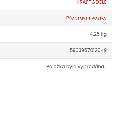
KRAFT&DELE
Přepravní vozíky
4.25 kg
5903957012049
Položka byla vyprodána…