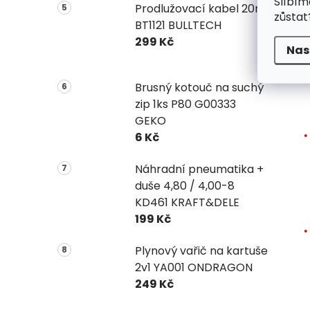
Slíbím
Prodlužovací kabel 20m
zůstat
BT1121 BULLTECH
299 Kč
Nas
Brusný kotouč na suchý
zip 1ks P80 G00333
GEKO
6 Kč
Náhradní pneumatika +
duše 4,80 / 4,00-8
KD461 KRAFT&DELE
199 Kč
Plynový vařič na kartuše
2v1 YA001 ONDRAGON
249 Kč