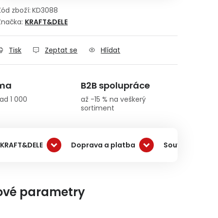
Kód zboží:
KD3088
Značka:
KRAFT&DELE
Tisk
Zeptat se
Hlídat
rma
B2B spolupráce
ad 1 000
až -15 % na veškerý
sortiment
 KRAFT&DELE
Doprava a platba
Související pro
ové parametry