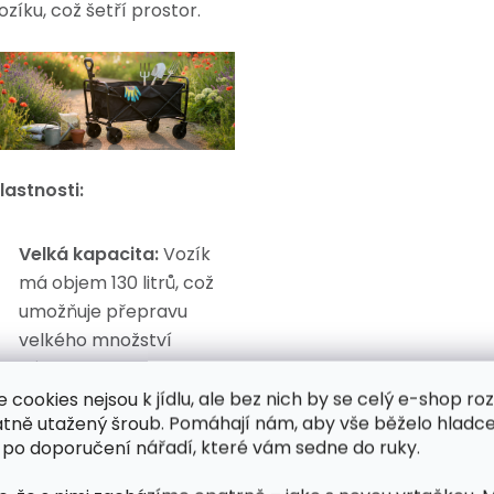
ozíku, což šetří prostor.
lastnosti:
Velká kapacita:
Vozík
má objem 130 litrů, což
umožňuje přepravu
velkého množství
nákladu.
e cookies nejsou k jídlu, ale bez nich by se celý e-shop ro
Kompaktní skladování:
atně utažený šroub. Pomáhají nám, aby vše běželo hladce
Snadné složení do
 po doporučení nářadí, které vám sedne do ruky.
kompaktních rozměrů,
ideální pro převoz v