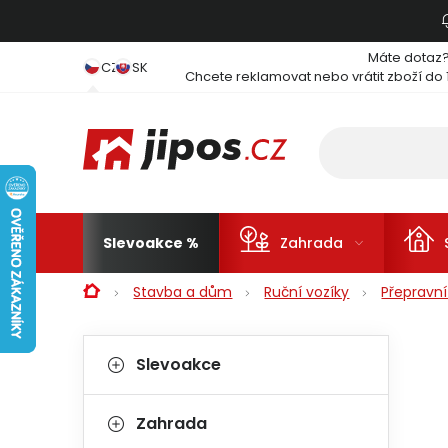
Přejít na obsah
Máte dotaz
CZ
SK
Chcete reklamovat nebo vrátit zboží do 
Slevoakce
Zahrada
Domů
Stavba a dům
Ruční vozíky
Přepravní
Postranní panel
Kategorie
Přeskočit kategorie
Slevoakce
Zahrada