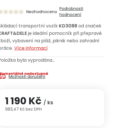
Podrobnosti
Neohodnoceno
hodnocení
Skládací transportní vozík
KD3088
od značek
KRAFT&DELE
je ideální pomocník při přepravě
zboží, vybavení na pláž, piknik nebo zahradní
práce.
Více informací
Položka byla vyprodána…
Momentálně nedostupné
Možnosti doručení
1 190 Kč
/ ks
983,47 Kč bez DPH
Měrná cena: