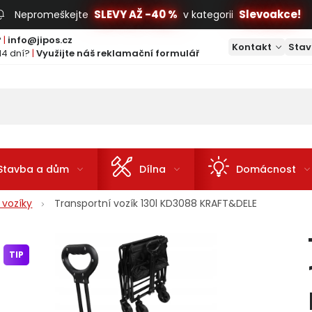
SLEVY AŽ -40 %
Slevoakce!
Nepromeškejte
v kategorii
?
|
info@jipos.cz
Kontakt
Stav
14 dní?
|
Využijte náš reklamační formulář
Stavba a dům
Dílna
Domácnost
 vozíky
Transportní vozík 130l KD3088 KRAFT&DELE
TIP