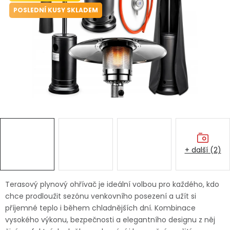
Dětská hřiště
POSLEDNÍ KUSY SKLADEM
Autodoplňky
Vánoce
Ochranné pomůcky
Fotovoltaika
+ další (2)
Výprodej
Značky
Terasový plynový ohřívač je ideální volbou pro každého, kdo
chce prodloužit sezónu venkovního posezení a užít si
příjemné teplo i během chladnějších dní. Kombinace
vysokého výkonu, bezpečnosti a elegantního designu z něj