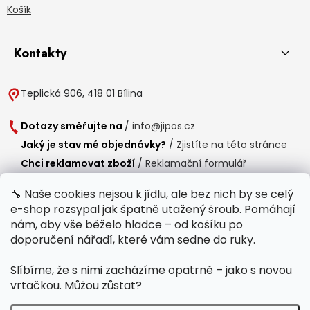
Košík
Kontakty
Teplická 906, 418 01 Bílina
Dotazy směřujte na
/
info@jipos.cz
Jaký je stav mé objednávky?
/
Zjistíte na této stránce
Chci reklamovat zboží
/
Reklamační formulář
Chci vrátit zboží do 14 dní
/
Formulář pro vrácení zboží
🔧 Naše cookies nejsou k jídlu, ale bez nich by se celý
e-shop rozsypal jak špatně utažený šroub. Pomáhají
Provozní doba
nám, aby vše běželo hladce – od košíku po
Po-Čt /
8:00 - 15:00
doporučení nářadí, které vám sedne do ruky.
Pá /
7:30 - 14:30
Slíbíme, že s nimi zacházíme opatrně – jako s novou
Polední přestávka /
11:00 - 11:30
vrtačkou. Můžou zůstat?