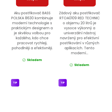
Aku postřikovač BASS
Zádový aku postřikovač
POLSKA 8630 kombinuje
RTOA0109 RED TECHNIC
moderní technologie s
o objemu 20 litrů je
praktickým designem a
vysoce výkonný a
je skvělou volbou pro
univerzální nástroj
každého, kdo chce
navržený pro efektivní
pracovat rychleji,
postřikování v různých
pohodlněji a efektivněji.
aplikacích. Tento
moderní...
Skladem
Skladem
TIP
TIP