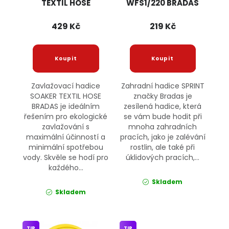
TEXTIL HOSE
WFS1/220 BRADAS
429 Kč
219 Kč
Zavlažovací hadice
Zahradní hadice SPRINT
SOAKER TEXTIL HOSE
značky Bradas je
BRADAS je ideálním
zesílená hadice, která
řešením pro ekologické
se vám bude hodit při
zavlažování s
mnoha zahradních
maximální účinností a
pracích, jako je zalévání
minimální spotřebou
rostlin, ale také při
vody. Skvěle se hodí pro
úklidových pracích,...
každého...
Skladem
Skladem
TIP
TIP