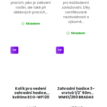
pracích, jako je zalévání
pro každodenní
rostlin, ale také při
zavlažování. Díky
úklidových pracích,...
certifikované
nezávadnosti a
výborné...
Skladem
Skladem
TIP
TIP
Kolík pro vedení
Zahradní hadice 3-
zahradní hadice,
vrstvá 1/2" 50m
květina ECO-WF120
WMS1/250 BRADAS
BRADAS