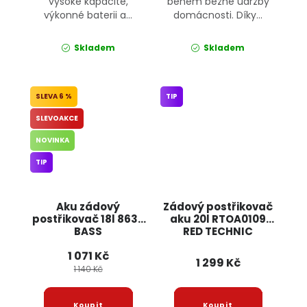
vysoké kapacitě,
během běžné údržby
výkonné baterii a...
domácnosti. Díky...
Skladem
Skladem
6 %
TIP
SLEVOAKCE
NOVINKA
TIP
Aku zádový
Zádový postřikovač
postřikovač 18l 8630
aku 20l RTOA0109
BASS
RED TECHNIC
1 071 Kč
1 299 Kč
1 140 Kč