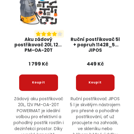
Aku zádový
Ruční postřikovač 5l
postřikovač 20l, 12V,
+ popruh 11428_5L
PM-OA-20T
JIPOS
POWERMAT
1 799 Kč
449 Kč
Zádový aku postřikovač
Ruční postřikovač JIPOS
20L, 12V PM-OA-20T
5 l je skvělým nástrojem
POWERMAT je ideální
pro přesné a pohodlné
volbou pro efektivní a
postřikování, ať už
pohodlný postřik rostlin i
pracujete na zahradě,
dezinfekci prostor. Díky
ve skleníku nebo