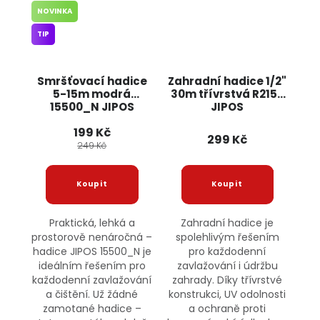
NOVINKA
TIP
Smršťovací hadice
Zahradní hadice 1/2"
5-15m modrá
30m třívrstvá R2159
15500_N JIPOS
JIPOS
199 Kč
299 Kč
249 Kč
Praktická, lehká a
Zahradní hadice je
prostorově nenáročná –
spolehlivým řešením
hadice JIPOS 15500_N je
pro každodenní
ideálním řešením pro
zavlažování i údržbu
každodenní zavlažování
zahrady. Díky třívrstvé
a čištění. Už žádné
konstrukci, UV odolnosti
zamotané hadice –
a ochraně proti