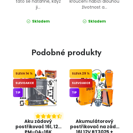
tato se natáhne, když
kroucení nabízí dlouhou
ji...
životnost a...
Skladem
Skladem
Podobné produkty
14 %
29 %
SLEVOAKCE
SLEVOAKCE
TIP
TIP
Aku zádový
Akumulátorový
postřikovač 16l, 12V
postřikovač na záda
PM-OA-16K
16l 12V BT3025 +