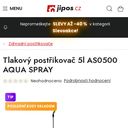
Přejít na obsah
Hled
N
SLEVY AŽ -40 %
Nepromeškejte
v kategorii
Slevoakce!
Slevoakce
Zahradní postřikovače
Zahrada
Tlakový postřikovač 5l AS0500
AQUA SPRAY
Stavba a dům
Podrobnosti hodnocení
Neohodnoceno
Dílna
TIP
POSLEDNÍ KUSY SKLADEM
Domácnost