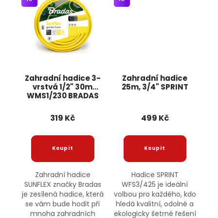
Zahradní hadice 3-
Zahradní hadice
vrstvá 1/2" 30m
25m, 3/4" SPRINT
WMS1/230 BRADAS
319 Kč
499 Kč
Zahradní hadice
Hadice SPRINT
SUNFLEX značky Bradas
WFS3/425 je ideální
je zesílená hadice, která
volbou pro každého, kdo
se vám bude hodit při
hledá kvalitní, odolné a
mnoha zahradních
ekologicky šetrné řešení