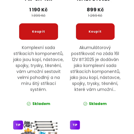
POWERMAT
příslušenství
1 190 Kč
899 Kč
ONDRAGON
1 399 Kč
1 269 Kč
Komplexní sada
Akumulátorový
stříkacích komponentů,
postřikovač na záda 16l
jako jsou kopí, nástavce,
12V BT3025 je dodáván
spojky, trysky, těsnění,
jako komplexní sada
vám umožní sestavit
stříkacích komponentů,
velmi pohodlný a na
jako jsou kopí, nástavce,
míru šitý stříkací
spojky, trysky, těsnění,
systém.
které vám umožní...
Skladem
Skladem
TIP
TIP