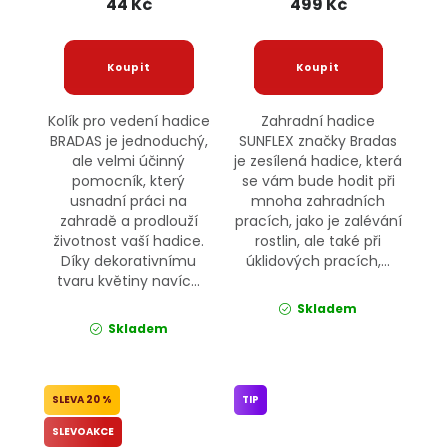
44 Kč
499 Kč
Kolík pro vedení hadice
Zahradní hadice
BRADAS je jednoduchý,
SUNFLEX značky Bradas
ale velmi účinný
je zesílená hadice, která
pomocník, který
se vám bude hodit při
usnadní práci na
mnoha zahradních
zahradě a prodlouží
pracích, jako je zalévání
životnost vaší hadice.
rostlin, ale také při
Díky dekorativnímu
úklidových pracích,...
tvaru květiny navíc...
Skladem
Skladem
20 %
TIP
SLEVOAKCE