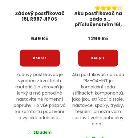
Zádový postřikovač
Aku postřikovač na
16L R987 JIPOS
záda s
příslušenstvím 16l,
12V PM-OA-16T
POWERMAT
549 Kč
1 299 Kč
Zádový postřikovač je
Aku postřikovač na záda
vyroben z kvalitních
PM-OA-16T je
materiálů a zároveň je
komplexní sada
lehký a má pohodlné
stříkacích komponentů,
nastavitelné ramenní
jako jsou stříkací pistole,
popruhy. To vše přispívá
nástavce, spojky, trysky,
ke komfortu používání
těsnění. Umožní vám
a vysoké odolnosti...
sestavit velmi pohodlný
a na...
Skladem