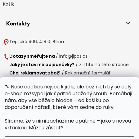
Košík
Kontakty
Teplická 906, 418 01 Bílina
Dotazy směřujte na
/
info@jipos.cz
Jaký je stav mé objednávky?
/
Zjistíte na této stránce
Chci reklamovat zboží
/
Reklamační formulář
Chci vrátit zboží do 14 dní
/
Formulář pro vrácení zboží
🔧 Naše cookies nejsou k jídlu, ale bez nich by se celý
e-shop rozsypal jak špatně utažený šroub. Pomáhají
Provozní doba
nám, aby vše běželo hladce – od košíku po
Po-Čt /
8:00 - 15:00
doporučení nářadí, které vám sedne do ruky.
Pá /
7:30 - 14:30
Slíbíme, že s nimi zacházíme opatrně – jako s novou
Polední přestávka /
11:00 - 11:30
vrtačkou. Můžou zůstat?