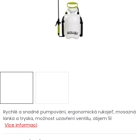
Dětská hřiště
Autodoplňky
Vánoce
Ochranné pomůcky
Fotovoltaika
Výprodej
Značky
Rychlé a snadné pumpování, ergonomická rukojeť, mosazná
lanka a tryska, možnost uzavření ventilu, objem 5l
Více informací