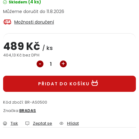
(4 ks)
Skladem
Jaký je aktuální stav mé objednávky?
11.8.2026
Možnosti doručení
Velkoobchodní spolupráce (B2B)
Prodejna nářadí
Servis nářadí
Hodnocení obchodu
489 Kč
/ ks
Doprava a platba
Váš zákaznický účet
Kontakt
404,13 Kč bez DPH
Měrná cena:
PODPORA
PŘIDAT DO KOŠÍKU
Reklamační formulář
Odstoupení ve lhůtě 14 dní
Kód zboží:
BR-AS0500
Obchodní podmínky
Reklamační řád
Značka:
BRADAS
Podmínky ochrany osobních údajů
Tisk
Zeptat se
Hlídat