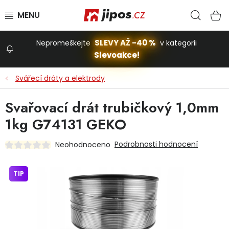
Přejít na obsah
Hled
N
SLEVY AŽ -40 %
Nepromeškejte
v kategorii
Slevoakce!
Slevoakce
Svářecí dráty a elektrody
Zahrada
Svařovací drát trubičkový 1,0mm
1kg G74131 GEKO
Stavba a dům
Podrobnosti hodnocení
Neohodnoceno
Dílna
TIP
Domácnost