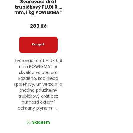
Svařovací drát
trubičkový FLUX 0,9
mm, 1 kg POWERMAT
289 Kč
Svařovací drát FLUX 0,9
mm POWERMAT je
skvělou volbou pro
každého, kdo hledá
spolehlivý, univerzální a
snadno použitelný
trubičkový drát bez
nutnosti externí
ochrany plynem –...
Skladem