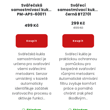
Svářečská
Svářecí
samostmívací kukla
samostmívací kukla
PM-APS-600T1
černá BT2701
POWERMAT
ONDRAGON
299 Kč
499 Kč
499 Kč
Svářečská kukla
Svářecí kukla je
samostmívací je
praktickou ochrannou
určena pro svařování
pomůckou pro
všemi svářecími
bezpečné svařování
metodami. Senzor
různými metodami.
umístěný v kazetě
Automatické stmívání
automaticky
filtru zvyšuje komfort
identifikuje začátek
práce a pomáhá
svařovacího procesu a
chránit zrak před
aktivuje funkci...
škodlivým...
Skladem
Skladem