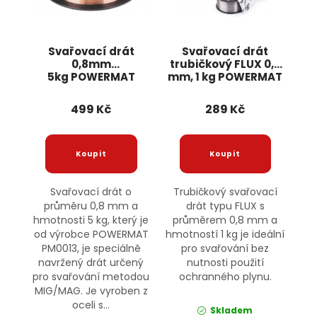
Svařovací drát
Svařovací drát
0,8mm
trubičkový FLUX 0,8
5kg POWERMAT
mm, 1 kg POWERMAT
PM0013
499 Kč
289 Kč
Svařovací drát o
Trubičkový svařovací
průměru 0,8 mm a
drát typu FLUX s
hmotnosti 5 kg, který je
průměrem 0,8 mm a
od výrobce POWERMAT
hmotností 1 kg je ideální
PM0013, je speciálně
pro svařování bez
navržený drát určený
nutnosti použití
pro svařování metodou
ochranného plynu.
MIG/MAG. Je vyroben z
oceli s...
Skladem