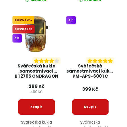
40 %
TIP
SLEVOAKCE
TIP
Svářečská kukla
Svářečská
samostmívací
samostmívací kukla
BT2705 ONDRAGON
PM-APS-600TC
POWERMAT
299 Kč
399 Kč
499 Kč
Svářečská kukla
Svářečská