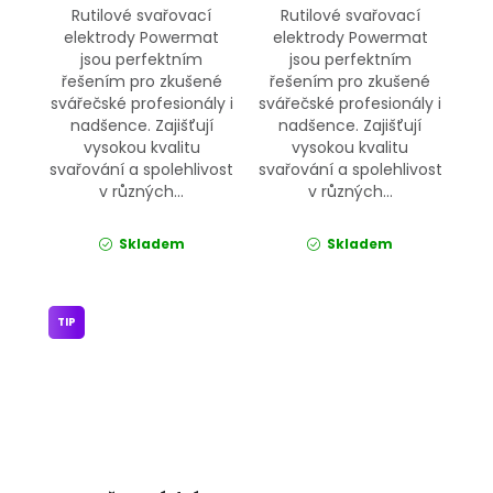
Rutilové svařovací
Rutilové svařovací
elektrody Powermat
elektrody Powermat
jsou perfektním
jsou perfektním
řešením pro zkušené
řešením pro zkušené
svářečské profesionály i
svářečské profesionály i
nadšence. Zajišťují
nadšence. Zajišťují
vysokou kvalitu
vysokou kvalitu
svařování a spolehlivost
svařování a spolehlivost
v různých...
v různých...
Skladem
Skladem
TIP