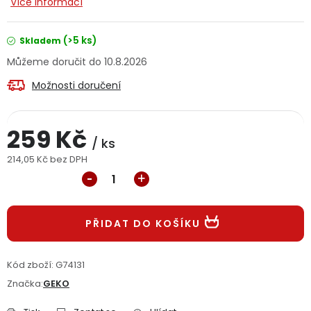
Více informací
Jaký je aktuální stav mé objednávky?
(>5 ks)
Skladem
Velkoobchodní spolupráce (B2B)
Prodejna nářadí
10.8.2026
Možnosti doručení
Servis nářadí
Hodnocení obchodu
Doprava a platba
Váš zákaznický účet
Kontakt
259 Kč
/ ks
214,05 Kč bez DPH
PODPORA
Měrná cena:
Reklamační formulář
Odstoupení ve lhůtě 14 dní
PŘIDAT DO KOŠÍKU
Obchodní podmínky
Reklamační řád
Kód zboží:
G74131
Podmínky ochrany osobních údajů
Značka:
GEKO