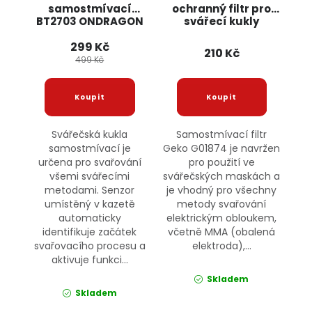
samostmívací
ochranný filtr pro
BT2703 ONDRAGON
svářecí kukly
G01874 GEKO
299 Kč
210 Kč
499 Kč
Svářečská kukla
Samostmívací filtr
samostmívací je
Geko G01874 je navržen
určena pro svařování
pro použití ve
všemi svářecími
svářečských maskách a
metodami. Senzor
je vhodný pro všechny
umístěný v kazetě
metody svařování
automaticky
elektrickým obloukem,
identifikuje začátek
včetně MMA (obalená
svařovacího procesu a
elektroda),...
aktivuje funkci...
Skladem
Skladem