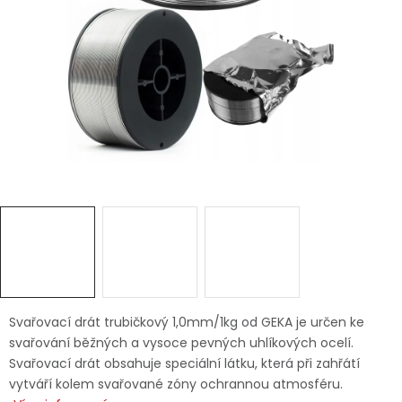
Dětská hřiště
Autodoplňky
Vánoce
Ochranné pomůcky
Fotovoltaika
Výprodej
Značky
Svařovací drát trubičkový 1,0mm/1kg od GEKA je určen ke
svařování běžných a vysoce pevných uhlíkových ocelí.
Svařovací drát obsahuje speciální látku, která při zahřátí
vytváří kolem svařované zóny ochrannou atmosféru.