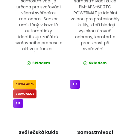
samostmívací je
samostmívací kukla
určena pro svařování
PM-APS-600TC
všemi svářecími
POWERMAT je ideální
metodami. Senzor
volbou pro profesionály
umístěný v kazetě
i kutily, kteří hledají
automaticky
vysokou úroveň
identifikuje začátek
ochrany, komfort a
svařovacího procesu a
preciznost při
aktivuje funkci...
svařování....
Skladem
Skladem
40 %
TIP
SLEVOAKCE
TIP
Svářečská kukla
Samostmívací