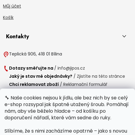
Můj účet
Košík
Kontakty
Teplická 906, 418 01 Bílina
Dotazy směřujte na
/
info@jipos.cz
Jaký je stav mé objednávky?
/
Zjistíte na této stránce
Chci reklamovat zboží
/
Reklamační formulář
Chci vrátit zboží do 14 dní
/
Formulář pro vrácení zboží
🔧 Naše cookies nejsou k jídlu, ale bez nich by se celý
e-shop rozsypal jak špatně utažený šroub. Pomáhají
Provozní doba
nám, aby vše běželo hladce – od košíku po
Po-Čt /
8:00 - 15:00
doporučení nářadí, které vám sedne do ruky.
Pá /
7:30 - 14:30
Slíbíme, že s nimi zacházíme opatrně – jako s novou
Polední přestávka /
11:00 - 11:30