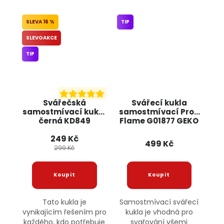
16 %
TIP
SLEVOAKCE
TIP
Svářečská
Svářecí kukla
samostmívací kukla
samostmívací Profi
černá KD849
Flame G01877 GEKO
KRAFT&DELE
249 Kč
499 Kč
299 Kč
Tato kukla je
Samostmívací svářecí
vynikajícím řešením pro
kukla je vhodná pro
každého, kdo potřebuje
svařování všemi