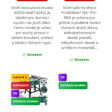
Stolní kotoučová bruska
Stolní pila na dřevo
KD533 KRAFT&DELE je
POWERMAT PM-TPS-
ideální pro domácí
1650 je určena pro
využití i do profi dílen.
příčné a podélné řezání
Tento model je určen
různých druhů dřeva,
pro suchý provoz v
sádrokartonových
oblasti broušení, ostření
desek, panelů,
a čištění různých typů...
nábytkových desek a
umělých materiálů....
Skladem
Skladem
16 %
TIP
SLEVOAKCE
DOPRAVA ZDARMA
TIP
DOPRAVA ZDARMA