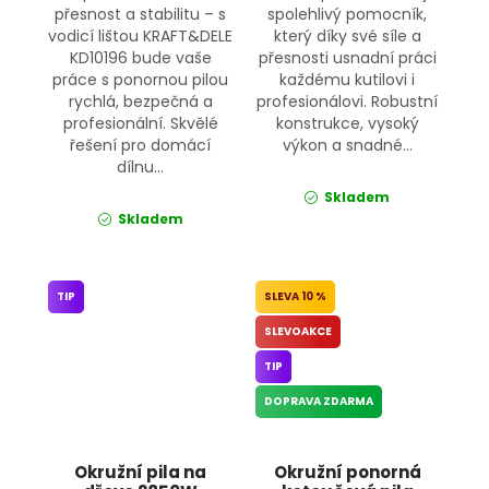
přesnost a stabilitu – s
spolehlivý pomocník,
vodicí lištou KRAFT&DELE
který díky své síle a
KD10196 bude vaše
přesnosti usnadní práci
práce s ponornou pilou
každému kutilovi i
rychlá, bezpečná a
profesionálovi. Robustní
profesionální. Skvělé
konstrukce, vysoký
řešení pro domácí
výkon a snadné...
dílnu...
Skladem
Skladem
TIP
10 %
SLEVOAKCE
TIP
DOPRAVA ZDARMA
Okružní pila na
Okružní ponorná