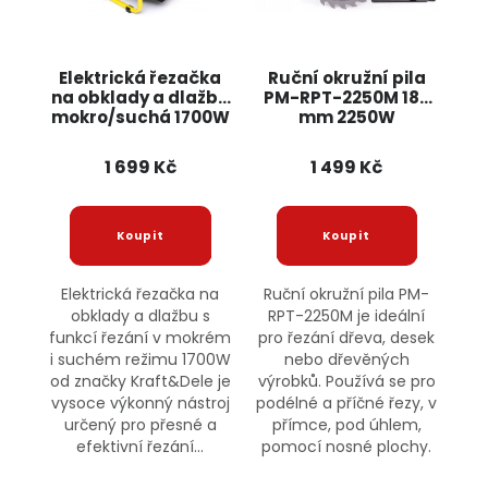
Elektrická řezačka
Ruční okružní pila
na obklady a dlažbu
PM-RPT-2250M 185
mokro/suchá 1700W
mm 2250W
KD1371 KRAFT&DELE
POWERMAT
1 699 Kč
1 499 Kč
Elektrická řezačka na
Ruční okružní pila PM-
obklady a dlažbu s
RPT-2250M je ideální
funkcí řezání v mokrém
pro řezání dřeva, desek
i suchém režimu 1700W
nebo dřevěných
od značky Kraft&Dele je
výrobků. Používá se pro
vysoce výkonný nástroj
podélné a příčné řezy, v
určený pro přesné a
přímce, pod úhlem,
efektivní řezání...
pomocí nosné plochy.