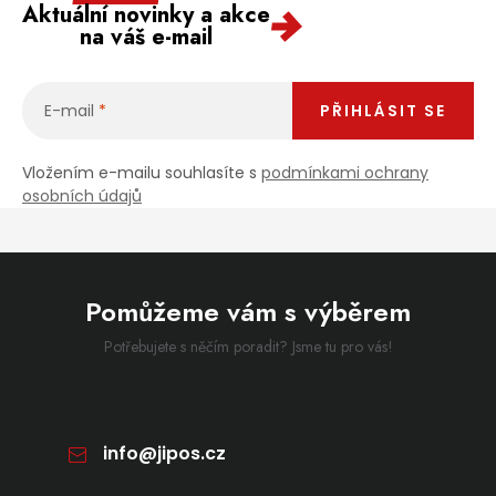
Aktuální novinky a akce
na váš e-mail
E-mail
PŘIHLÁSIT SE
Vložením e-mailu souhlasíte s
podmínkami ochrany
osobních údajů
Pomůžeme vám s výběrem
Potřebujete s něčím poradit? Jsme tu pro vás!
info
@
jipos.cz