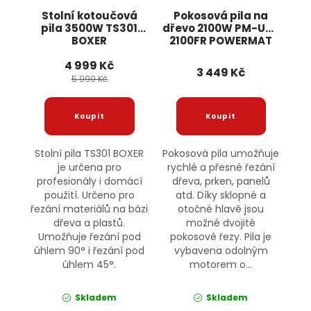
Stolní kotoučová
Pokosová pila na
pila 3500W TS301
dřevo 2100W PM-UK-
BOXER
2100FR POWERMAT
4 999 Kč
3 449 Kč
5 990 Kč
Stolní pila TS301 BOXER
Pokosová pila umožňuje
je určena pro
rychlé a přesné řezání
profesionály i domácí
dřeva, prken, panelů
použití. Určeno pro
atd. Díky sklopné a
řezání materiálů na bázi
otočné hlavě jsou
dřeva a plastů.
možné dvojité
Umožňuje řezání pod
pokosové řezy. Pila je
úhlem 90° i řezání pod
vybavena odolným
úhlem 45°.
motorem o...
Skladem
Skladem