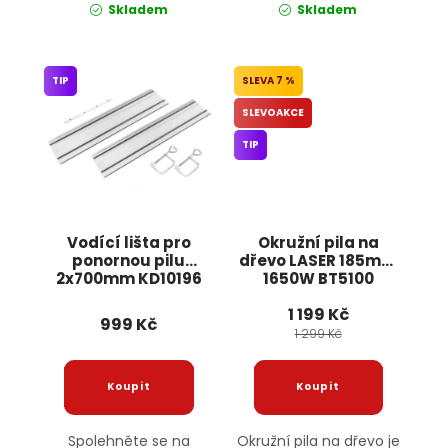
Skladem
Skladem
TIP
7 %
SLEVOAKCE
TIP
Vodící lišta pro
Okružní pila na
ponornou pilu
dřevo LASER 185mm
2x700mm KD10196
1650W BT5100
KRAFT&DELE
ONDRAGON
1 199 Kč
999 Kč
1 299 Kč
Spolehněte se na
Okružní pila na dřevo je