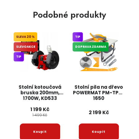
Podobné produkty
20 %
TIP
SLEVOAKCE
DOPRAVA ZDARMA
TIP
Stolní kotoučová
Stolní pila na dřevo
bruska 200mm,
POWERMAT PM-TPS-
1700W, KD533
1650
KRAFT&DELE
1 199 Kč
2 199 Kč
1 499 Kč