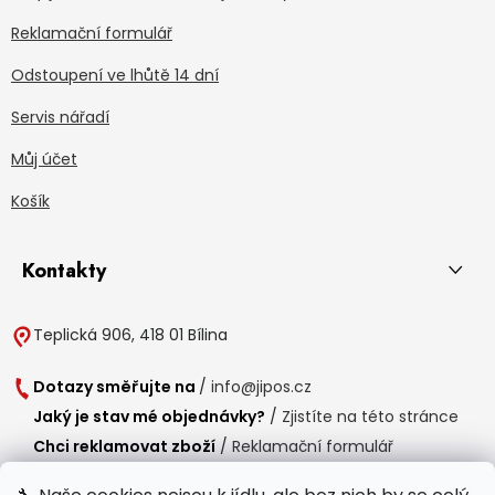
Reklamační formulář
Odstoupení ve lhůtě 14 dní
Servis nářadí
Můj účet
Košík
Kontakty
Teplická 906, 418 01 Bílina
Dotazy směřujte na
/
info@jipos.cz
Jaký je stav mé objednávky?
/
Zjistíte na této stránce
Chci reklamovat zboží
/
Reklamační formulář
Chci vrátit zboží do 14 dní
/
Formulář pro vrácení zboží