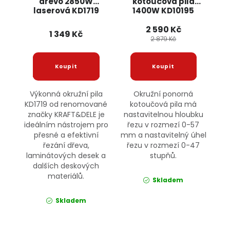
dřevo 2850W
kotoučová pila
laserová KD1719
1400W KD10195
KRAFT&DELE
KRAFT&DELE
2 590 Kč
1 349 Kč
2 879 Kč
Výkonná okružní pila
Okružní ponorná
KD1719 od renomované
kotoučová pila má
značky KRAFT&DELE je
nastavitelnou hloubku
ideálním nástrojem pro
řezu v rozmezí 0-57
přesné a efektivní
mm a nastavitelný úhel
řezání dřeva,
řezu v rozmezí 0-47
laminátových desek a
stupňů.
dalších deskových
materiálů.
Skladem
Skladem