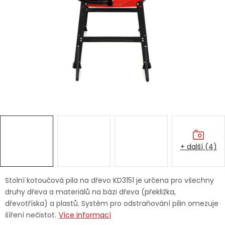
Dětská hřiště
Autodoplňky
Vánoce
Ochranné pomůcky
Fotovoltaika
+ další (4)
Výprodej
Značky
Stolní kotoučová pila na dřevo KD3151 je určena pro všechny
druhy dřeva a materiálů na bázi dřeva (překližka,
dřevotříska) a plastů. Systém pro odstraňování pilin omezuje
šíření nečistot.
Více informací