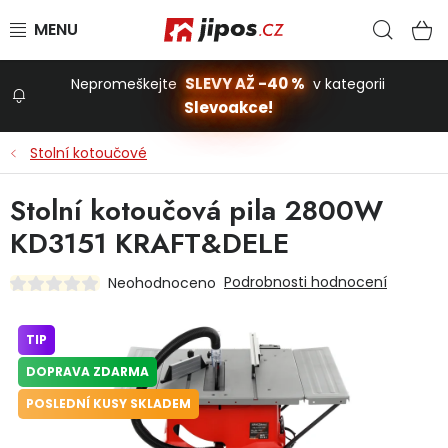
Přejít na obsah
Hled
N
SLEVY AŽ -40 %
Nepromeškejte
v kategorii
Slevoakce!
Slevoakce
Stolní kotoučové
Zahrada
Stolní kotoučová pila 2800W
KD3151 KRAFT&DELE
Stavba a dům
Podrobnosti hodnocení
Neohodnoceno
Dílna
TIP
DOPRAVA ZDARMA
Domácnost
POSLEDNÍ KUSY SKLADEM