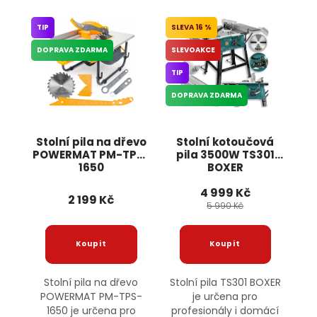
TIP
16 %
DOPRAVA ZDARMA
SLEVOAKCE
TIP
DOPRAVA ZDARMA
Stolní pila na dřevo
Stolní kotoučová
POWERMAT PM-TPS-
pila 3500W TS301
1650
BOXER
4 999 Kč
2 199 Kč
5 990 Kč
Stolní pila na dřevo
Stolní pila TS301 BOXER
POWERMAT PM-TPS-
je určena pro
1650 je určena pro
profesionály i domácí