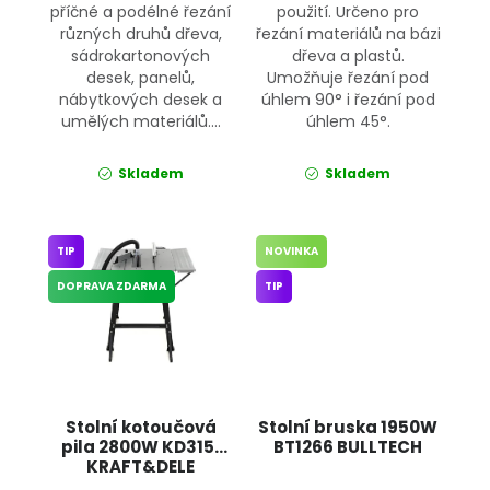
příčné a podélné řezání
použití. Určeno pro
různých druhů dřeva,
řezání materiálů na bázi
sádrokartonových
dřeva a plastů.
desek, panelů,
Umožňuje řezání pod
nábytkových desek a
úhlem 90° i řezání pod
umělých materiálů....
úhlem 45°.
Skladem
Skladem
TIP
NOVINKA
DOPRAVA ZDARMA
TIP
Stolní kotoučová
Stolní bruska 1950W
pila 2800W KD3151
BT1266 BULLTECH
KRAFT&DELE