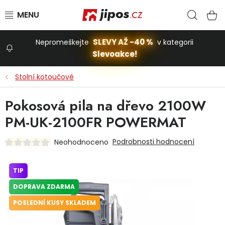
Přejít na obsah
Hled
N
SLEVY AŽ -40 %
Nepromeškejte
v kategorii
Slevoakce!
Slevoakce
Stolní kotoučové
Zahrada
Pokosová pila na dřevo 2100W
PM-UK-2100FR POWERMAT
Stavba a dům
Podrobnosti hodnocení
Neohodnoceno
Dílna
TIP
DOPRAVA ZDARMA
Domácnost
POSLEDNÍ KUSY SKLADEM