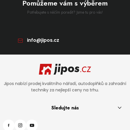
Pomůžeme vám s výběrem
Potřebujete s něčím poradit? Jsme tu pro vás!
info
@
jipos.cz
Zápatí
Jipos nabízí prodej kvalitního nářadí, autodoplňků a zahradní
techniky za nejlepší ceny na trhu.
Sledujte nás