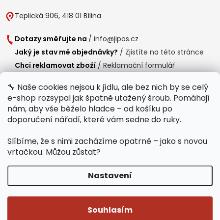
Teplická 906, 418 01 Bílina
Dotazy směřujte na
/
info@jipos.cz
Jaký je stav mé objednávky?
/
Zjistíte na této stránce
Chci reklamovat zboží
/
Reklamační formulář
Chci vrátit zboží do 14 dní
/
Formulář pro vrácení zboží
🔧 Naše cookies nejsou k jídlu, ale bez nich by se celý
e-shop rozsypal jak špatně utažený šroub. Pomáhají
Provozní doba
nám, aby vše běželo hladce – od košíku po
Po-Čt /
8:00 - 15:00
doporučení nářadí, které vám sedne do ruky.
Pá /
7:30 - 14:30
Slíbíme, že s nimi zacházíme opatrně – jako s novou
Polední přestávka /
11:00 - 11:30
vrtačkou. Můžou zůstat?
Nastavení
Copyright 2026
Jipos.cz
. Všechna práva vyhrazena.
Upravit nastavení
cookies
Souhlasím
Běží na Shoptet Premium
/
Webdesign mi-ma.cz
/