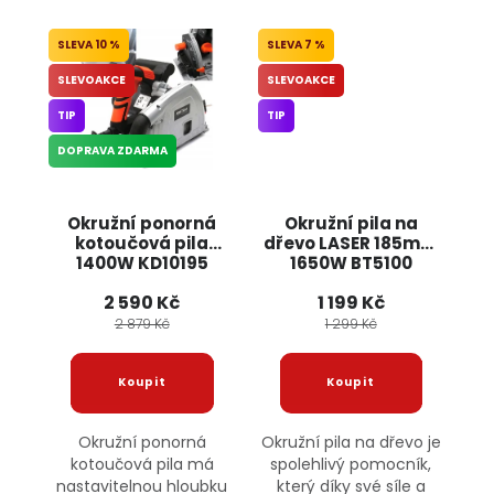
10 %
7 %
SLEVOAKCE
SLEVOAKCE
TIP
TIP
DOPRAVA ZDARMA
Okružní ponorná
Okružní pila na
kotoučová pila
dřevo LASER 185mm
1400W KD10195
1650W BT5100
KRAFT&DELE
ONDRAGON
2 590 Kč
1 199 Kč
2 879 Kč
1 299 Kč
Okružní ponorná
Okružní pila na dřevo je
kotoučová pila má
spolehlivý pomocník,
nastavitelnou hloubku
který díky své síle a