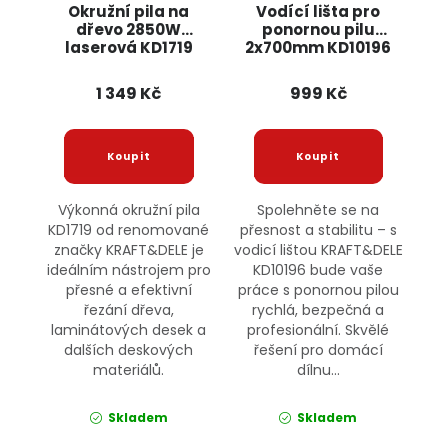
Okružní pila na
Vodící lišta pro
dřevo 2850W
ponornou pilu
laserová KD1719
2x700mm KD10196
KRAFT&DELE
KRAFT&DELE
1 349 Kč
999 Kč
Výkonná okružní pila
Spolehněte se na
KD1719 od renomované
přesnost a stabilitu – s
značky KRAFT&DELE je
vodicí lištou KRAFT&DELE
ideálním nástrojem pro
KD10196 bude vaše
přesné a efektivní
práce s ponornou pilou
řezání dřeva,
rychlá, bezpečná a
laminátových desek a
profesionální. Skvělé
dalších deskových
řešení pro domácí
materiálů.
dílnu...
Skladem
Skladem