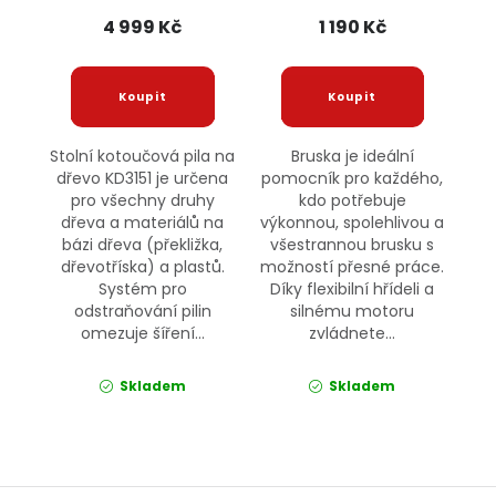
4 999 Kč
1 190 Kč
Stolní kotoučová pila na
Bruska je ideální
dřevo KD3151 je určena
pomocník pro každého,
pro všechny druhy
kdo potřebuje
dřeva a materiálů na
výkonnou, spolehlivou a
bázi dřeva (překližka,
všestrannou brusku s
dřevotříska) a plastů.
možností přesné práce.
Systém pro
Díky flexibilní hřídeli a
odstraňování pilin
silnému motoru
omezuje šíření...
zvládnete...
Skladem
Skladem