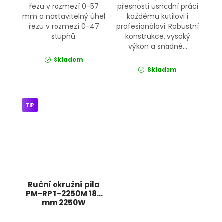
řezu v rozmezí 0-57
přesnosti usnadní práci
mm a nastavitelný úhel
každému kutilovi i
řezu v rozmezí 0-47
profesionálovi. Robustní
stupňů.
konstrukce, vysoký
výkon a snadné...
Skladem
Skladem
TIP
Ruční okružní pila
PM-RPT-2250M 185
mm 2250W
POWERMAT