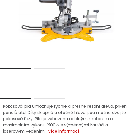
Dětská hřiště
Autodoplňky
Vánoce
Ochranné pomůcky
Fotovoltaika
Výprodej
Značky
Pokosová pila umožňuje rychlé a přesné řezání dřeva, prken,
panelů atd. Díky sklopné a otočné hlavě jsou možné dvojité
pokosové řezy. Pila je vybavena odolným motorem o
maximálním výkonu 2100W s výměnnými kartáči a
laserovým vedením.
Více informací